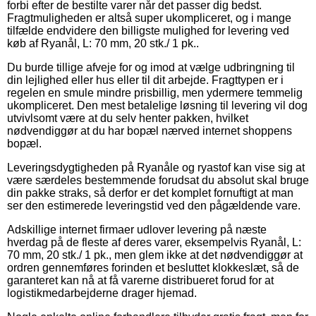
forbi efter de bestilte varer når det passer dig bedst.
Fragtmuligheden er altså super ukompliceret, og i mange
tilfælde endvidere den billigste mulighed for levering ved
køb af Ryanål, L: 70 mm, 20 stk./ 1 pk..
Du burde tillige afveje for og imod at vælge udbringning til
din lejlighed eller hus eller til dit arbejde. Fragttypen er i
regelen en smule mindre prisbillig, men ydermere temmelig
ukompliceret. Den mest betalelige løsning til levering vil dog
utvivlsomt være at du selv henter pakken, hvilket
nødvendiggør at du har bopæl nærved internet shoppens
bopæl.
Leveringsdygtigheden på Ryanåle og ryastof kan vise sig at
være særdeles bestemmende forudsat du absolut skal bruge
din pakke straks, så derfor er det komplet fornuftigt at man
ser den estimerede leveringstid ved den pågældende vare.
Adskillige internet firmaer udlover levering på næste
hverdag på de fleste af deres varer, eksempelvis Ryanål, L:
70 mm, 20 stk./ 1 pk., men glem ikke at det nødvendiggør at
ordren gennemføres forinden et besluttet klokkeslæt, så de
garanteret kan nå at få varerne distribueret forud for at
logistikmedarbejderne drager hjemad.