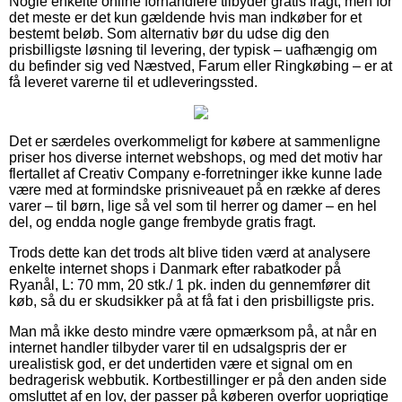
Nogle enkelte online forhandlere tilbyder gratis fragt, men for
det meste er det kun gældende hvis man indkøber for et
bestemt beløb. Som alternativ bør du udse dig den
prisbilligste løsning til levering, der typisk – uafhængig om
du befinder sig ved Næstved, Farum eller Ringkøbing – er at
få leveret varerne til et udleveringssted.
Det er særdeles overkommeligt for købere at sammenligne
priser hos diverse internet webshops, og med det motiv har
flertallet af Creativ Company e-forretninger ikke kunne lade
være med at formindske prisniveauet på en række af deres
varer – til børn, lige så vel som til herrer og damer – en hel
del, og endda nogle gange frembyde gratis fragt.
Trods dette kan det trods alt blive tiden værd at analysere
enkelte internet shops i Danmark efter rabatkoder på
Ryanål, L: 70 mm, 20 stk./ 1 pk. inden du gennemfører dit
køb, så du er skudsikker på at få fat i den prisbilligste pris.
Man må ikke desto mindre være opmærksom på, at når en
internet handler tilbyder varer til en udsalgspris der er
urealistisk god, er det undertiden være et signal om en
bedragerisk webbutik. Kortbestillinger er på den anden side
omsluttet af en lov, der passer på køberen overfor uoprigtige