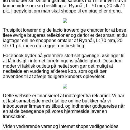
tid beholder sin kvitteringsmail, således man til enhver tid vil
kunne vidne om sin bestilling af Ryanål, L: 70 mm, 20 stk./ 1
pk., ligegyldigt om man skal shoppe til en pige eller dreng.
Trustpilot forærer dig de facto troværdige chancer for at bese
flere øvrige brugeres reflektioner og derfor er det smart, at du
iagttager online shoppens omtaler af Ryanål, L: 70 mm, 20
stk./ 1 pk. inden du lægger din bestilling.
Facebook byder på ydermere stort set gavnlige løsninger til
at få indsigt i internet forretningens pålidelighed. Desuden
møder vi faktisk outlets på nettet som gør det muligt at
nedfælde en vurdering af deres køb, som også bør
anvendes til at afveje tidligere kunders oplevelser.
Dette website er finansieret af indtægter fra reklamer. Vi har
et fast samarbejde med utallige online butikker når vi
introducerer firmaernes tilbud, og indhenter godtgørelse når
en af de besøgende på vores hjemmeside laver en
transaktion.
Viden vedrørende varer og internet shops vedligeholdes