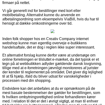
firmaer på nettet.
Vi går generelt ind for bestillinger med kort eller
mobilbetaling. Alternativt kunne du anvende en
afbetalingsordning som eksempelvis ViaBill, hvis du har til
hensigt at dække omkostningerne over tid.
Inden folk shopper hos en Creativ Company internet
webshop kunne man egentlig overveje e-butikkens
handelsaftale, det er dog i reglen ikke super interessant.
Et alternativt forslag kunne derfor være at undersøge om
online forretningen er tilsluttet e-mærket, da det typisk er et
tegn på at webbutikken adlyder gældende dansk lovgivning,
tillige med at e-forretningen jævnligt monitoreres af jurister
der kender til reglementet på området. Det giver dig lejlighed
til at få hjælp, ifald du bliver udsat for vanskeligheder i
processen med din shopping.
Endvidere kan det anbefales at du er opmærksom på de
mest basale bestemmelser der gælder for bestillingen, som
fx hvilken ombytningsrettighed online forhandleren kører
med. I relation til det er det i øvrigt vigtigt, at man til enhver