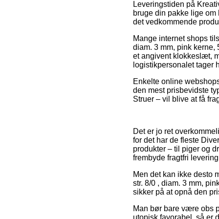
Leveringstiden på Kreativ
bruge din pakke lige om l
det vedkommende produk
Mange internet shops tils
diam. 3 mm, pink kerne, 
et angivent klokkeslæt, me
logistikpersonalet tager 
Enkelte online webshops l
den mest prisbevidste typ
Struer – vil blive at få fr
Det er jo ret overkommeli
for det har de fleste Div
produkter – til piger og
frembyde fragtfri levering
Men det kan ikke desto mi
str. 8/0 , diam. 3 mm, pi
sikker på at opnå den pris
Man bør bare være obs på,
utopisk favorabel, så er d