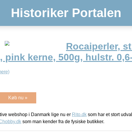
Historiker Portalen
Rocaiperler, str
 pink kerne, 500g, hulstr. 0,6
ere)
Køb nu »
ive webshop i Danmark lige nu er
Rito.dk
som har et stort udval
Chobby.dk
som man kender fra de fysiske butikker.