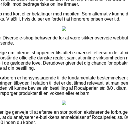
folk imod bedrageriske online firmaer.
køb med kort eller betalinger med mobilen. Som alternativ kunne
ks. ViaBill, hvis du ser en fordel i at honorere prisen over tid.
 Diverse e-shop behøver de for at være sikker overveje webbuti
dsende.
søge om internet shoppen er tilsluttet e-mærket, eftersom det alm
 forstår de officielle danske regler, samt at online virksomheden 
de i de gældende love. Derudover giver det dig chance for opbak
af din bestilling.
 at køberen er hensynstagende til de fundamentale bestemmelser d
ningen tilbyder. I relation til det er det tilmed relevant, at man 
iden vil kunne bevise sin bestilling af Rocaiperler, str. 8/0 , dia
erspørger produkter til en voksen eller et barn.
 ærlige genveje til at efterse en stor portion eksisterende forbru
t, at du analyserer e-butikkens anmeldelser af Rocaiperler, str. 8
1,0 inden du køber.