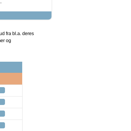
.
 fra bl.a. deres
mer og