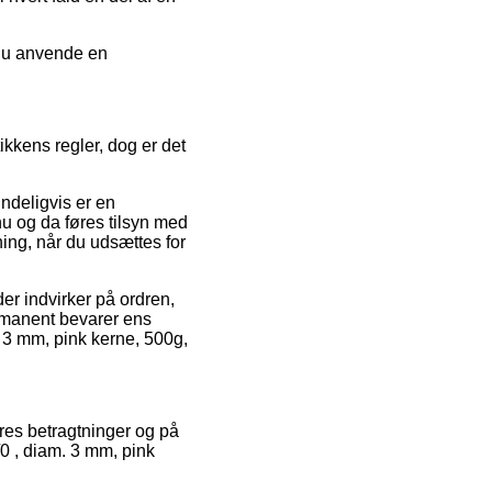
 du anvende en
kkens regler, dog er det
indeligvis er en
nu og da føres tilsyn med
ning, når du udsættes for
er indvirker på ordren,
permanent bevarer ens
m. 3 mm, pink kerne, 500g,
geres betragtninger og på
/0 , diam. 3 mm, pink