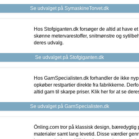
Se udvalget på SymaskineTorvet.dk
Hos Stofgiganten.dk forsøger de altid at have et
skønne metervarestoffer, snitmønstre og sytilbehø
deres udvalg.
Se udvalget på Stofgiganten.dk
Hos GarnSpecialisten.dk forhandler de ikke ny
opkøber restpartier direkte fra fabrikkerne. Derf
altid garn til skarpe priser. Klik her for at se der
Se udvalget på GarnSpecialisten.dk
Önling.com tror på klassisk design, bæredygtig p
materialer samt lang levetid. Disse værdier gen