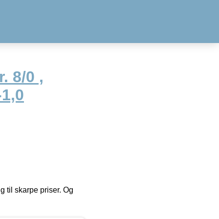
. 8/0 ,
-1,0
g til skarpe priser. Og