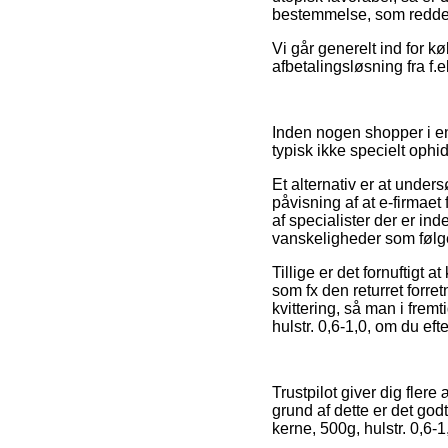
bestemmelse, som redder 
Vi går generelt ind for 
afbetalingsløsning fra f.e
Inden nogen shopper i en
typisk ikke specielt ophi
Et alternativ er at under
påvisning af at e-firmaet
af specialister der er in
vanskeligheder som følge 
Tillige er det fornuftigt
som fx den returret forret
kvittering, så man i fremt
hulstr. 0,6-1,0, om du eft
Trustpilot giver dig flere
grund af dette er det god
kerne, 500g, hulstr. 0,6-