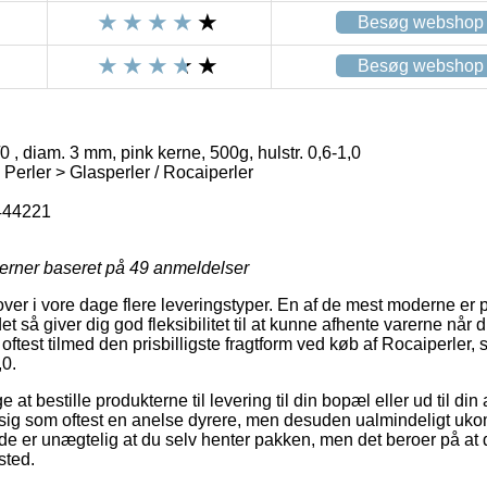
Besøg webshop
Besøg webshop
/0 , diam. 3 mm, pink kerne, 500g, hulstr. 0,6-1,0
 Perler > Glasperler / Rocaiperler
444221
jerner baseret på
49
anmeldelser
ver i vore dage flere leveringstyper. En af de mest moderne er
et så giver dig god fleksibilitet til at kunne afhente varerne når
 oftest tilmed den prisbilligste fragtform ved køb af Rocaiperler, s
,0.
t bestille produkterne til levering til din bopæl eller ud til din
sig som oftest en anelse dyrere, men desuden ualmindeligt uko
de er unægtelig at du selv henter pakken, men det beroer på at d
sted.