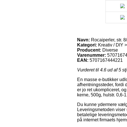
Navn:
Rocaiperler, str. 8
Kategori:
Kreativ / DIY >
Producent:
Diverse
Varenummer:
5707167
EAN:
5707167444221
Vurderet til
4.6
ud af 5 st
En masse e-butikker udlo
afhentningssteder, fordi d
er jo ret ukompliceret, og
kerne, 500g, hulstr. 0,6-1
Du kunne ydermere vælge a
Leveringsmetoden viser 
betalelige leveringsmeto
på internet firmaets hjem