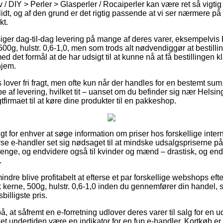
 / DIY > Perler > Glasperler / Rocaiperler kan være ret så vigtig 
idt, og af den grund er det rigtig passende at vi ser nærmere på 
t.
iger dag-til-dag levering på mange af deres varer, eksempelvis Ro
500g, hulstr. 0,6-1,0, men som trods alt nødvendiggør at bestil
d det formål at de har udsigt til at kunne nå at få bestillingen kla
hjem.
over fri fragt, men ofte kun når der handles for en bestemt sum.
e af levering, hvilket tit – uanset om du befinder sig nær Helsi
agtfirmaet til at køre dine produkter til en pakkeshop.
gt for enhver at søge information om priser hos forskellige inter
erse e-handler set sig nødsaget til at mindske udsalgspriserne 
 drenge, og endvidere også til kvinder og mænd – drastisk, og e
.
ndre blive profitabelt at efterse et par forskellige webshops eft
nk kerne, 500g, hulstr. 0,6-1,0 inden du gennemfører din handel, 
billigste pris.
 at såfremt en e-forretning udlover deres varer til salg for en u
et undertiden være en indikator for en fup e-handler. Kortkøb er i