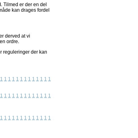
d. Tilmed er der en del
 måde kan drages fordel
r derved at vi
en ordre.
or reguleringer der kan
1
1
1
1
1
1
1
1
1
1
1
1
1
1
1
1
1
1
1
1
1
1
1
1
1
1
1
1
1
1
1
1
1
1
1
1
1
1
1