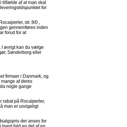
i tilfælde af at man skal
leveringstidspunktet for
caiperler, str. 8/0 ,
lingen gennemføres inden
r forud for at
 I øvrigt kan du vælge
ngør, Sønderborg eller
net firmaer i Danmark, og
på mange af deres
ndda nogle gange
er rabat på Rocaiperler,
så man er usvigeligt
dsalgspris der anses for
 hvert fald en del af en