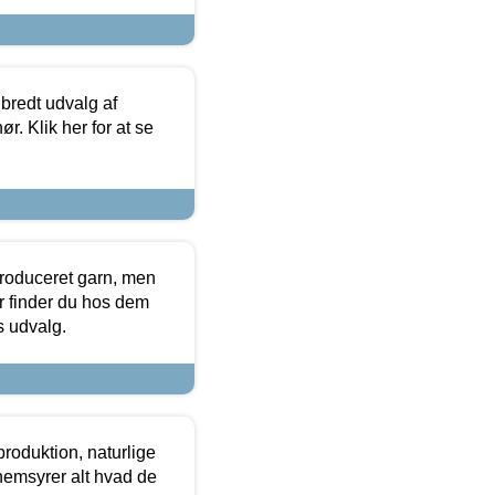
 bredt udvalg af
r. Klik her for at se
produceret garn, men
or finder du hos dem
es udvalg.
roduktion, naturlige
nemsyrer alt hvad de