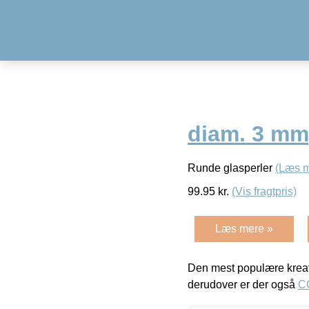
diam. 3 mm,
Runde glasperler
(Læs m
99.95
kr.
(Vis fragtpris)
Læs mere »
Den mest populære kreat
derudover er der også
C