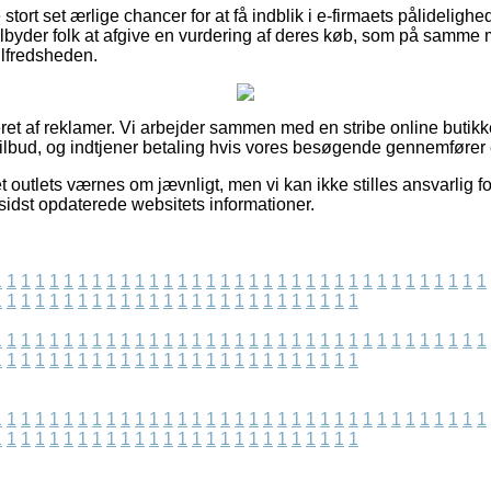
ort set ærlige chancer for at få indblik i e-firmaets pålidelighe
lbyder folk at afgive en vurdering af deres køb, som på samme
ilfredsheden.
et af reklamer. Vi arbejder sammen med en stribe online butikke
ilbud, og indtjener betaling hvis vores besøgende gennemfører 
t outlets værnes om jævnligt, men vi kan ikke stilles ansvarlig f
i sidst opdaterede websitets informationer.
1
1
1
1
1
1
1
1
1
1
1
1
1
1
1
1
1
1
1
1
1
1
1
1
1
1
1
1
1
1
1
1
1
1
1
1
1
1
1
1
1
1
1
1
1
1
1
1
1
1
1
1
1
1
1
1
1
1
1
1
1
1
1
1
1
1
1
1
1
1
1
1
1
1
1
1
1
1
1
1
1
1
1
1
1
1
1
1
1
1
1
1
1
1
1
1
1
1
1
1
1
1
1
1
1
1
1
1
1
1
1
1
1
1
1
1
1
1
1
1
1
1
1
1
1
1
1
1
1
1
1
1
1
1
1
1
1
1
1
1
1
1
1
1
1
1
1
1
1
1
1
1
1
1
1
1
1
1
1
1
1
1
1
1
1
1
1
1
1
1
1
1
1
1
1
1
1
1
1
1
1
1
1