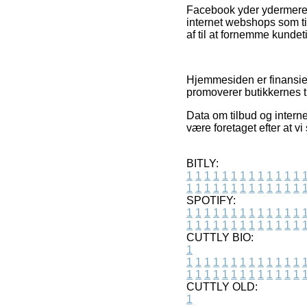
Facebook yder ydermere st
internet webshops som ti
af til at fornemme kundet
Hjemmesiden er finansier
promoverer butikkernes t
Data om tilbud og interne
være foretaget efter at v
BITLY:
1
1
1
1
1
1
1
1
1
1
1
1
1
1
1
1
1
1
1
1
1
1
1
1
1
1
SPOTIFY:
1
1
1
1
1
1
1
1
1
1
1
1
1
1
1
1
1
1
1
1
1
1
1
1
1
1
CUTTLY BIO:
1
1
1
1
1
1
1
1
1
1
1
1
1
1
1
1
1
1
1
1
1
1
1
1
1
1
1
CUTTLY OLD:
1