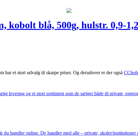
, kobolt blå, 500g, hulstr. 0,9-1,
m har et stort udvalg til skarpe priser. Og derudover er der også
CChob
ig levering og et stort sortiment som de sælger både til private, engros 
du handler online. De handler med alle – private, skoler/institutioner 