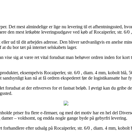
yper. Det mest almindelige er lige nu levering til et afhentningssted, hv
 den mest letkøbte leveringsudgave ved køb af Rocaiperler, str. 6/0 , 
eller ud til dit arbejdes adresse. Den bliver sædvanligvis en anelse mi
 at du bor tæt på internet selskabets lager.
n vise sig at være ret vital forudsat man behøver ordren inden for kort t
produkter, eksempelvis Rocaiperler, str. 6/0 , diam. 4 mm, kobolt blå, 5
 sandsynligt kan nå at få ordren ekspederet før de logistikansatte har fy
det forudsat at der erhverves for et fastsat beløb. I øvrigt kan du gribe 
ngssted.
holde priser fra flere e-firmaer, og med det motiv har en hel del Diverse
 og damer – voldsomt, og endda nogle gange byde på gebyrfri levering.
rnet forhandlere efter udsalg på Rocaiperler, str. 6/0 , diam. 4 mm, kobolt