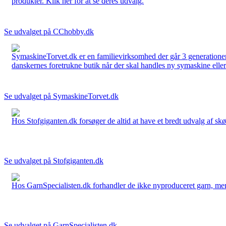
produkter. Klik her for at se deres udvalg.
Se udvalget på CChobby.dk
SymaskineTorvet.dk er en familievirksomhed der går 3 generationer t
danskernes foretrukne butik når der skal handles ny symaskine eller 
Se udvalget på SymaskineTorvet.dk
Hos Stofgiganten.dk forsøger de altid at have et bredt udvalg af skø
Se udvalget på Stofgiganten.dk
Hos GarnSpecialisten.dk forhandler de ikke nyproduceret garn, men op
Se udvalget på GarnSpecialisten.dk