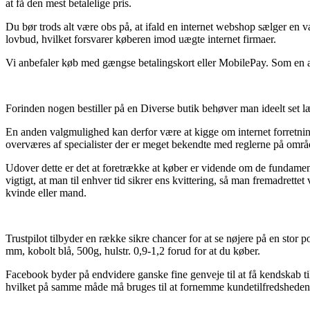
at få den mest betalelige pris.
Du bør trods alt være obs på, at ifald en internet webshop sælger en 
lovbud, hvilket forsvarer køberen imod uægte internet firmaer.
Vi anbefaler køb med gængse betalingskort eller MobilePay. Som en ande
Forinden nogen bestiller på en Diverse butik behøver man ideelt set læs
En anden valgmulighed kan derfor være at kigge om internet forretnin
overværes af specialister der er meget bekendte med reglerne på område
Udover dette er det at foretrække at køber er vidende om de fundamenta
vigtigt, at man til enhver tid sikrer ens kvittering, så man fremadrettet
kvinde eller mand.
Trustpilot tilbyder en række sikre chancer for at se nøjere på en stor 
mm, kobolt blå, 500g, hulstr. 0,9-1,2 forud for at du køber.
Facebook byder på endvidere ganske fine genveje til at få kendskab ti
hvilket på samme måde må bruges til at fornemme kundetilfredsheden