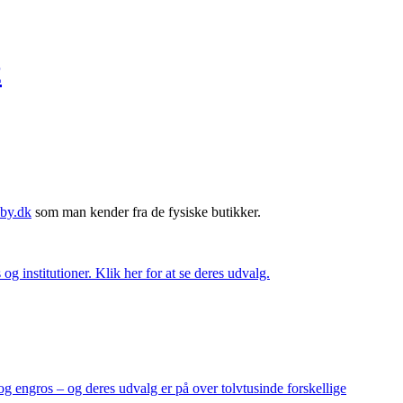
2
by.dk
som man kender fra de fysiske butikker.
og institutioner. Klik her for at se deres udvalg.
og engros – og deres udvalg er på over tolvtusinde forskellige