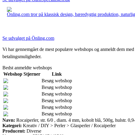
Önling.com tror på klassisk design, bæredygtig produktion, naturlige
Se udvalget på Önling.com
Vi har gennemgået de mest populære webshops og anmeldt dem med stjern
betalingsmuligheder.
Bedst anmeldte webshops
Webshop
Stjerner
Link
Besøg webshop
Besøg webshop
Besøg webshop
Besøg webshop
Besøg webshop
Besøg webshop
Navn:
Rocaiperler, str. 6/0 , diam. 4 mm, kobolt blå, 500g, hulstr. 0,9
Kategori:
Kreativ / DIY > Perler > Glasperler / Rocaiperler
Producent:
Diverse