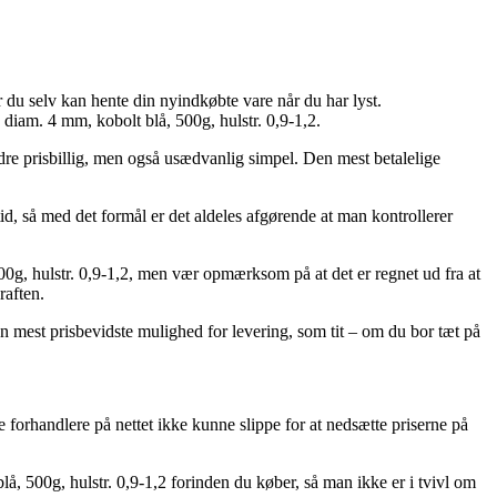
or du selv kan hente din nyindkøbte vare når du har lyst.
diam. 4 mm, kobolt blå, 500g, hulstr. 0,9-1,2.
ndre prisbillig, men også usædvanlig simpel. Den mest betalelige
id, så med det formål er det aldeles afgørende at man kontrollerer
00g, hulstr. 0,9-1,2, men vær opmærksom på at det er regnet ud fra at
raften.
den mest prisbevidste mulighed for levering, som tit – om du bor tæt på
 forhandlere på nettet ikke kunne slippe for at nedsætte priserne på
 blå, 500g, hulstr. 0,9-1,2 forinden du køber, så man ikke er i tvivl om