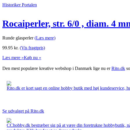
Historiker Portalen
Rocaiperler, str. 6/0 , diam. 4 mm
Runde glasperler
(Læs mere)
99.95
kr.
(Vis fragtpris)
Læs mere »
Køb nu »
Den mest populære kreative webshop i Danmark lige nu er
Rito.dk
so
Rito.dk er kort sagt en online hobby butik med høj kundeservice, hurt
Se udvalget på Rito.dk
CChobby.dk bestræber sig på at være din foretrukne hobbybutik, når 