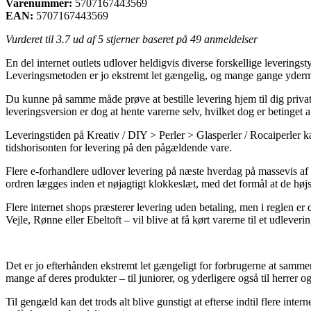
Varenummer:
5707167443569
EAN:
5707167443569
Vurderet til
3.7
ud af 5 stjerner baseret på
49
anmeldelser
En del internet outlets udlover heldigvis diverse forskellige leveringst
Leveringsmetoden er jo ekstremt let gængelig, og mange gange ydermere
Du kunne på samme måde prøve at bestille levering hjem til dig privat 
leveringsversion er dog at hente varerne selv, hvilket dog er betinget af
Leveringstiden på Kreativ / DIY > Perler > Glasperler / Rocaiperler ka
tidshorisonten for levering på den pågældende vare.
Flere e-forhandlere udlover levering på næste hverdag på massevis af 
ordren lægges inden et nøjagtigt klokkeslæt, med det formål at de højst
Flere internet shops præsterer levering uden betaling, men i reglen er 
Vejle, Rønne eller Ebeltoft – vil blive at få kørt varerne til et udleveri
Det er jo efterhånden ekstremt let gængeligt for forbrugerne at sammen
mange af deres produkter – til juniorer, og yderligere også til herrer
Til gengæld kan det trods alt blive gunstigt at efterse indtil flere inte