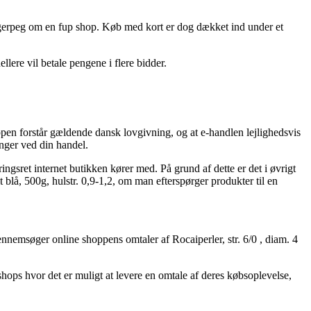
fingerpeg om en fup shop. Køb med kort er dog dækket ind under et
lere vil betale pengene i flere bidder.
pen forstår gældende dansk lovgivning, og at e-handlen lejlighedsvis
inger ved din handel.
ngsret internet butikken kører med. På grund af dette er det i øvrigt
lt blå, 500g, hulstr. 0,9-1,2, om man efterspørger produkter til en
 gennemsøger online shoppens omtaler af Rocaiperler, str. 6/0 , diam. 4
hops hvor det er muligt at levere en omtale af deres købsoplevelse,