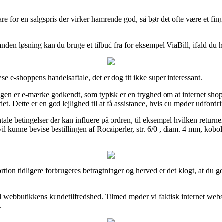
vare for en salgspris der virker hamrende god, så bør det ofte være et 
n løsning kan du bruge et tilbud fra for eksempel ViaBill, ifald du hel
e e-shoppens handelsaftale, det er dog tit ikke super interessant.
gen er e-mærke godkendt, som typisk er en tryghed om at internet shop
t. Dette er en god lejlighed til at få assistance, hvis du møder udfordr
le betingelser der kan influere på ordren, til eksempel hvilken returneri
 vil kunne bevise bestillingen af Rocaiperler, str. 6/0 , diam. 4 mm, kobo
portion tidligere forbrugeres betragtninger og herved er det klogt, at du
l webbutikkens kundetilfredshed. Tilmed møder vi faktisk internet webs
.