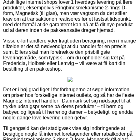
Adskillige internet shops lover 1 hverdags levering på flere
produkter, eksempelvis Ringbindsmekanisme 2-rings D-
form, Magnetisk (til glas), men vær vagtsom da det stiller
krav om at transaktionen realiseres før et fastsat tidspunkt,
med det formål at de garanteret kan nå at få dit nye produkt
ud af døren inden de pakkeansatte drager hjemad.
Visse e-forhandlere yder fragt uden beregning, men i mange
tilfælde er det så nødvendigt at du handler for en præcis
sum. Ellers skal man foretrække den prisbilligste
leveringsmåde, som typisk – om du opholder sig tæt på
Fredericia, Holbæk eller Lemvig – vil være at få kørt din
bestilling til en pakkeshop.
Det er i høj grad ligetil for forbrugerne at søge information
om priser hos forskellige internet outlets, og så har de fleste
Magnetz internet handler i Danmark set sig nødsaget til at
trykke udsalgspriserne på deres produkter – til børn og
babyer, og ligeså til herrer og damer – betydeligt, og endda
nogle gange love levering uden gebyr.
Til gengæld kan det stadigvæk vise sig indbringende at
besigtige nogle få internet foretagender efter rabatkoder på
Ringbindsmekanisme 2-rings D-form, Magnetisk (til glas)