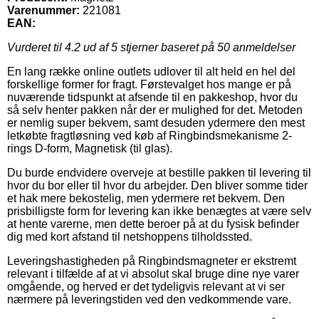
Varenummer:
221081
EAN:
Vurderet til
4.2
ud af 5 stjerner baseret på
50
anmeldelser
En lang række online outlets udlover til alt held en hel del
forskellige former for fragt. Førstevalget hos mange er på
nuværende tidspunkt at afsende til en pakkeshop, hvor du
så selv henter pakken når der er mulighed for det. Metoden
er nemlig super bekvem, samt desuden ydermere den mest
letkøbte fragtløsning ved køb af Ringbindsmekanisme 2-
rings D-form, Magnetisk (til glas).
Du burde endvidere overveje at bestille pakken til levering til
hvor du bor eller til hvor du arbejder. Den bliver somme tider
et hak mere bekostelig, men ydermere ret bekvem. Den
prisbilligste form for levering kan ikke benægtes at være selv
at hente varerne, men dette beroer på at du fysisk befinder
dig med kort afstand til netshoppens tilholdssted.
Leveringshastigheden på Ringbindsmagneter er ekstremt
relevant i tilfælde af at vi absolut skal bruge dine nye varer
omgående, og herved er det tydeligvis relevant at vi ser
nærmere på leveringstiden ved den vedkommende vare.