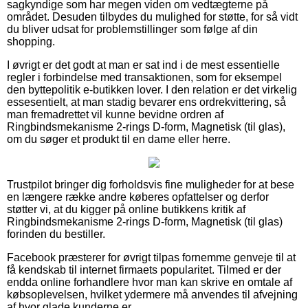
sagkyndige som har megen viden om vedtægterne på
området. Desuden tilbydes du mulighed for støtte, for så vidt
du bliver udsat for problemstillinger som følge af din
shopping.
I øvrigt er det godt at man er sat ind i de mest essentielle
regler i forbindelse med transaktionen, som for eksempel
den byttepolitik e-butikken lover. I den relation er det virkelig
essesentielt, at man stadig bevarer ens ordrekvittering, så
man fremadrettet vil kunne bevidne ordren af
Ringbindsmekanisme 2-rings D-form, Magnetisk (til glas),
om du søger et produkt til en dame eller herre.
Trustpilot bringer dig forholdsvis fine muligheder for at bese
en længere række andre køberes opfattelser og derfor
støtter vi, at du kigger på online butikkens kritik af
Ringbindsmekanisme 2-rings D-form, Magnetisk (til glas)
forinden du bestiller.
Facebook præsterer for øvrigt tilpas fornemme genveje til at
få kendskab til internet firmaets popularitet. Tilmed er der
endda online forhandlere hvor man kan skrive en omtale af
købsoplevelsen, hvilket ydermere må anvendes til afvejning
af hvor glade kunderne er.