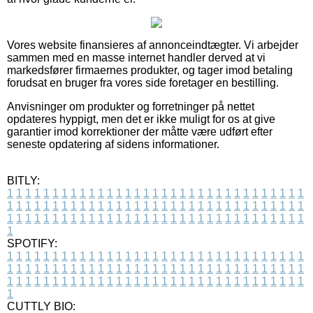
Vores website finansieres af annonceindtægter. Vi arbejder
sammen med en masse internet handler derved at vi
markedsfører firmaernes produkter, og tager imod betaling
forudsat en bruger fra vores side foretager en bestilling.
Anvisninger om produkter og forretninger på nettet
opdateres hyppigt, men det er ikke muligt for os at give
garantier imod korrektioner der måtte være udført efter
seneste opdatering af sidens informationer.
BITLY:
1
1
1
1
1
1
1
1
1
1
1
1
1
1
1
1
1
1
1
1
1
1
1
1
1
1
1
1
1
1
1
1
1
1
1
1
1
1
1
1
1
1
1
1
1
1
1
1
1
1
1
1
1
1
1
1
1
1
1
1
1
1
1
1
1
1
1
1
1
1
1
1
1
1
1
1
1
1
1
1
1
1
1
1
1
1
1
1
1
1
1
1
1
1
1
1
1
1
1
1
SPOTIFY:
1
1
1
1
1
1
1
1
1
1
1
1
1
1
1
1
1
1
1
1
1
1
1
1
1
1
1
1
1
1
1
1
1
1
1
1
1
1
1
1
1
1
1
1
1
1
1
1
1
1
1
1
1
1
1
1
1
1
1
1
1
1
1
1
1
1
1
1
1
1
1
1
1
1
1
1
1
1
1
1
1
1
1
1
1
1
1
1
1
1
1
1
1
1
1
1
1
1
1
1
CUTTLY BIO: