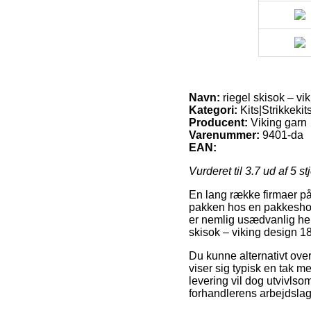
Navn:
riegel skisok – vi
Kategori:
Kits|Strikkekit
Producent:
Viking garn
Varenummer:
9401-da
EAN:
Vurderet til
3.7
ud af 5 st
En lang række firmaer på 
pakken hos en pakkeshop,
er nemlig usædvanlig hen
skisok – viking design 18
Du kunne alternativt overv
viser sig typisk en tak 
levering vil dog utvivlso
forhandlerens arbejdslag