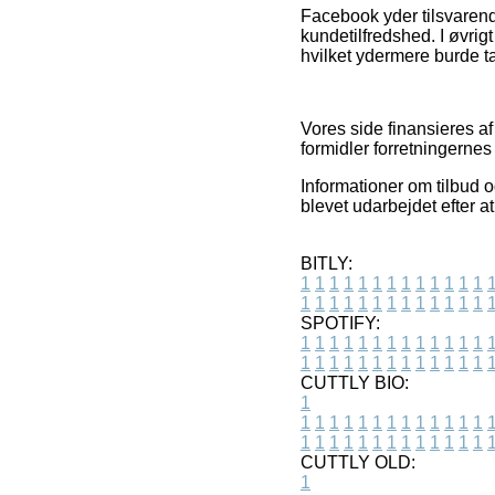
Facebook yder tilsvarend
kundetilfredshed. I øvrig
hvilket ydermere burde tag
Vores side finansieres a
formidler forretningerne
Informationer om tilbud o
blevet udarbejdet efter a
BITLY:
1
1
1
1
1
1
1
1
1
1
1
1
1
1
1
1
1
1
1
1
1
1
1
1
1
1
SPOTIFY:
1
1
1
1
1
1
1
1
1
1
1
1
1
1
1
1
1
1
1
1
1
1
1
1
1
1
CUTTLY BIO:
1
1
1
1
1
1
1
1
1
1
1
1
1
1
1
1
1
1
1
1
1
1
1
1
1
1
1
CUTTLY OLD:
1