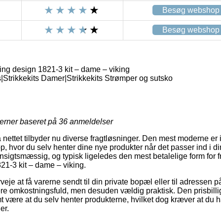
Besøg webshop
Besøg webshop
king design 1821-3 kit – dame – viking
s|Strikkekits Damer|Strikkekits Strømper og sutsko
jerner baseret på
36
anmeldelser
nettet tilbyder nu diverse fragtløsninger. Den mest moderne er i 
 hvor du selv henter dine nye produkter når det passer ind i d
sigtsmæssig, og typisk ligeledes den mest betalelige form for fr
21-3 kit – dame – viking.
eje at få varerne sendt til din private bopæl eller til adressen p
mere omkostningsfuld, men desuden vældig praktisk. Den prisbilli
mt være at du selv henter produkterne, hvilket dog kræver at du 
er.