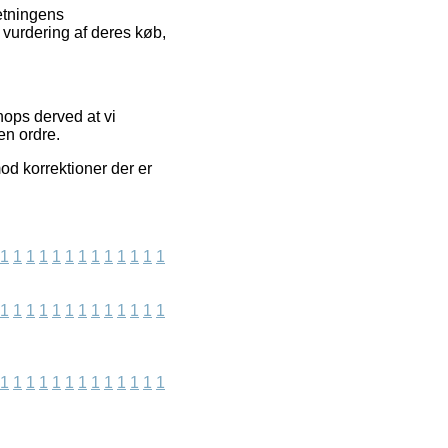
retningens
n vurdering af deres køb,
hops derved at vi
en ordre.
mod korrektioner der er
1
1
1
1
1
1
1
1
1
1
1
1
1
1
1
1
1
1
1
1
1
1
1
1
1
1
1
1
1
1
1
1
1
1
1
1
1
1
1