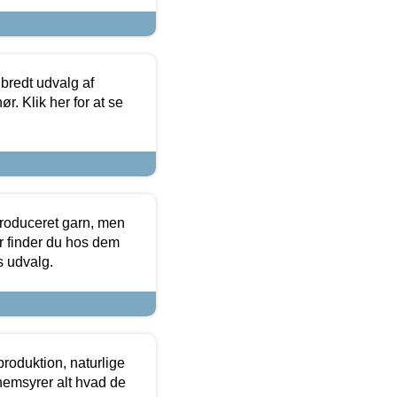
 bredt udvalg af
r. Klik her for at se
produceret garn, men
or finder du hos dem
es udvalg.
roduktion, naturlige
nemsyrer alt hvad de