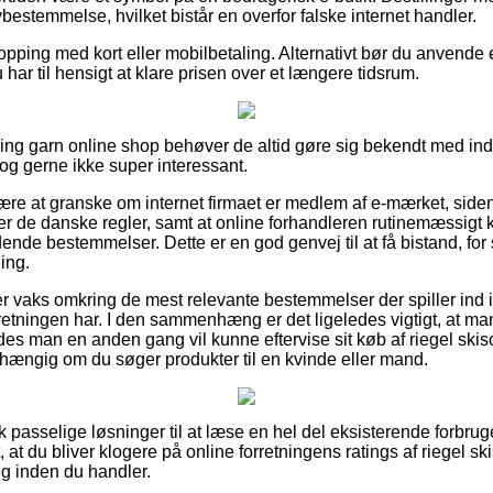
vbestemmelse, hvilket bistår en overfor falske internet handler.
hopping med kort eller mobilbetaling. Alternativt bør du anvende et
 har til hensigt at klare prisen over et længere tidsrum.
ing garn online shop behøver de altid gøre sig bekendt med in
 dog gerne ikke super interessant.
e at granske om internet firmaet er medlem af e-mærket, siden d
r de danske regler, samt at online forhandleren rutinemæssigt ko
ende bestemmelser. Dette er en god genvej til at få bistand, for 
ing.
 er vaks omkring de mest relevante bestemmelser der spiller ind 
rretningen har. I den sammenhæng er det ligeledes vigtigt, at m
edes man en anden gang vil kunne eftervise sit køb af riegel ski
afhængig om du søger produkter til en kvinde eller mand.
isk passelige løsninger til at læse en hel del eksisterende forb
, at du bliver klogere på online forretningens ratings af riegel sk
ng inden du handler.