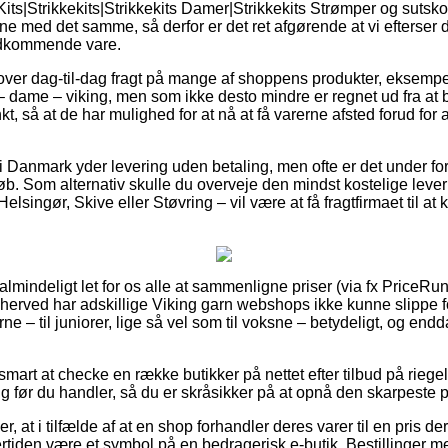
its|Strikkekits|Strikkekits Damer|Strikkekits Strømper og sutsk
rne med det samme, så derfor er det ret afgørende at vi efterser
edkommende vare.
lover dag-til-dag fragt på mange af shoppens produkter, eksempel
 – dame – viking, men som ikke desto mindre er regnet ud fra at
nkt, så at de har mulighed for at nå at få varerne afsted forud fo
 i Danmark yder levering uden betaling, men ofte er det under fo
eløb. Som alternativ skulle du overveje den mindst kostelige lev
ingør, Skive eller Støvring – vil være at få fragtfirmaet til at k
ualmindeligt let for os alle at sammenligne priser (via fx PriceRun
g herved har adskillige Viking garn webshops ikke kunne slippe f
ne – til juniorer, lige så vel som til voksne – betydeligt, og end
mart at checke en række butikker på nettet efter tilbud på riege
g før du handler, så du er skråsikker på at opnå den skarpeste p
, at i tilfælde af at en shop forhandler deres varer til en pris der
rtiden være et symbol på en bedragerisk e-butik. Bestillinger me