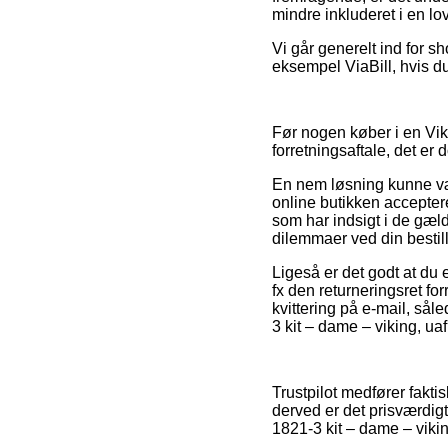
mindre inkluderet i en lo
Vi går generelt ind for s
eksempel ViaBill, hvis du
Før nogen køber i en Vik
forretningsaftale, det er
En nem løsning kunne vær
online butikken acceptere
som har indsigt i de gæld
dilemmaer ved din bestill
Ligeså er det godt at du
fx den returneringsret fo
kvittering på e-mail, sål
3 kit – dame – viking, u
Trustpilot medfører fakt
derved er det prisværdigt
1821-3 kit – dame – viki