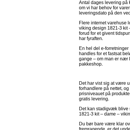
Antal dages levering på K
om vi har behov for vare
leveringsdato på den v
Flere internet varehuse 
viking design 1821-3 kit
forud for et givent tidspu
har fyraften.
En hel del e-forretninger
handles for et fastsat b
gange – om man er nær Hels
pakkeshop.
Det har vist sig at være 
forhandlere på nettet, o
prisniveauet på produkter
gratis levering.
Det kan stadigvæk blive s
1821-3 kit – dame – vikin
Du bør bare være klar over
fremragende, er det unde