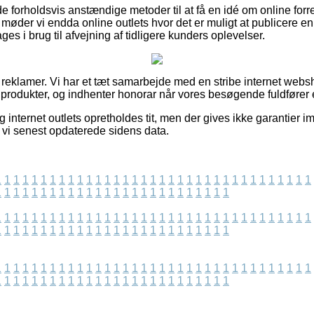
e forholdsvis anstændige metoder til at få en idé om online for
t møder vi endda online outlets hvor det er muligt at publicere e
es i brug til afvejning af tidligere kunders oplevelser.
f reklamer. Vi har et tæt samarbejde med en stribe internet webs
s produkter, og indhenter honorar når vores besøgende fuldfører 
g internet outlets opretholdes tit, men der gives ikke garantier i
t vi senest opdaterede sidens data.
1
1
1
1
1
1
1
1
1
1
1
1
1
1
1
1
1
1
1
1
1
1
1
1
1
1
1
1
1
1
1
1
1
1
1
1
1
1
1
1
1
1
1
1
1
1
1
1
1
1
1
1
1
1
1
1
1
1
1
1
1
1
1
1
1
1
1
1
1
1
1
1
1
1
1
1
1
1
1
1
1
1
1
1
1
1
1
1
1
1
1
1
1
1
1
1
1
1
1
1
1
1
1
1
1
1
1
1
1
1
1
1
1
1
1
1
1
1
1
1
1
1
1
1
1
1
1
1
1
1
1
1
1
1
1
1
1
1
1
1
1
1
1
1
1
1
1
1
1
1
1
1
1
1
1
1
1
1
1
1
1
1
1
1
1
1
1
1
1
1
1
1
1
1
1
1
1
1
1
1
1
1
1