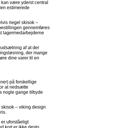
o kan være yderst central
 den estimerede
vis riegel skisok –
 bestillingen gennemføres
r at lagermedarbejderne
rudsætning af at der
eringsløsning, der mange
øre dine varer til en
ner) på forskellige
or at nedsætte
da nogle gange tilbyde
l skisok – viking design
ris.
 er uforståeligt
d kort er ikke desto