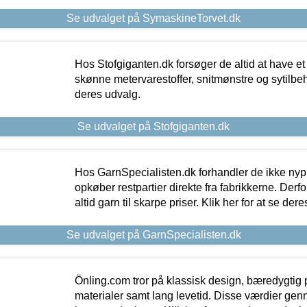
Se udvalget på SymaskineTorvet.dk
Hos Stofgiganten.dk forsøger de altid at have et
skønne metervarestoffer, snitmønstre og sytilbehø
deres udvalg.
Se udvalget på Stofgiganten.dk
Hos GarnSpecialisten.dk forhandler de ikke ny
opkøber restpartier direkte fra fabrikkerne. Derf
altid garn til skarpe priser. Klik her for at se der
Se udvalget på GarnSpecialisten.dk
Önling.com tror på klassisk design, bæredygtig p
materialer samt lang levetid. Disse værdier gen