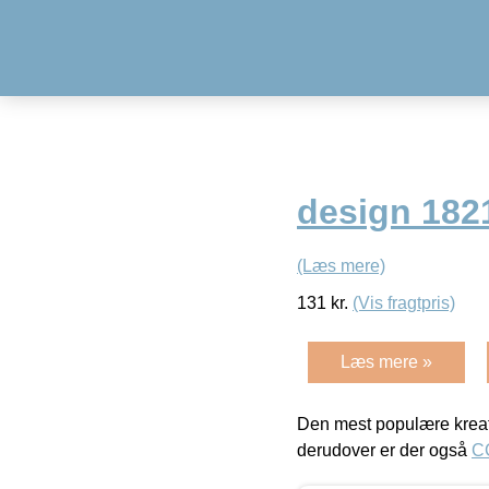
design 1821
(Læs mere)
131
kr.
(Vis fragtpris)
Læs mere »
Den mest populære kreat
derudover er der også
C