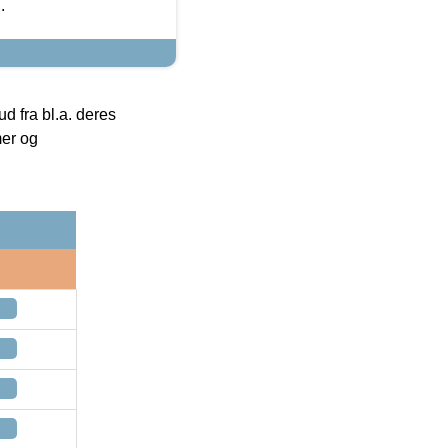
.
 fra bl.a. deres
mer og