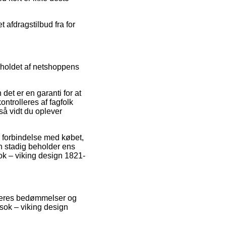
 afdragstilbud fra for
dholdet af netshoppens
et er en garanti for at
ntrolleres af fagfolk
så vidt du oplever
i forbindelse med købet,
an stadig beholder ens
sok – viking design 1821-
rugeres bedømmelser og
isok – viking design