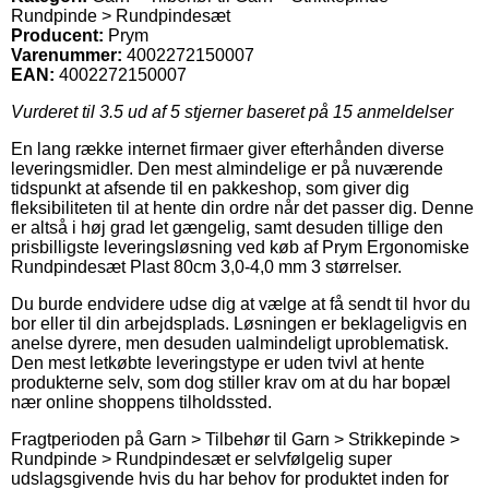
Rundpinde > Rundpindesæt
Producent:
Prym
Varenummer:
4002272150007
EAN:
4002272150007
Vurderet til
3.5
ud af 5 stjerner baseret på
15
anmeldelser
En lang række internet firmaer giver efterhånden diverse
leveringsmidler. Den mest almindelige er på nuværende
tidspunkt at afsende til en pakkeshop, som giver dig
fleksibiliteten til at hente din ordre når det passer dig. Denne
er altså i høj grad let gængelig, samt desuden tillige den
prisbilligste leveringsløsning ved køb af Prym Ergonomiske
Rundpindesæt Plast 80cm 3,0-4,0 mm 3 størrelser.
Du burde endvidere udse dig at vælge at få sendt til hvor du
bor eller til din arbejdsplads. Løsningen er beklageligvis en
anelse dyrere, men desuden ualmindeligt uproblematisk.
Den mest letkøbte leveringstype er uden tvivl at hente
produkterne selv, som dog stiller krav om at du har bopæl
nær online shoppens tilholdssted.
Fragtperioden på Garn > Tilbehør til Garn > Strikkepinde >
Rundpinde > Rundpindesæt er selvfølgelig super
udslagsgivende hvis du har behov for produktet inden for