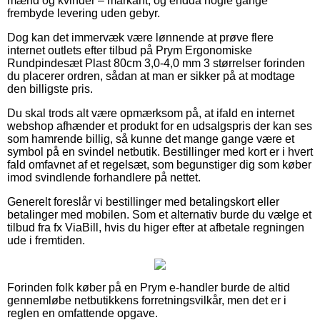
mænd og kvinder – markant, og endda nogle gange
frembyde levering uden gebyr.
Dog kan det immervæk være lønnende at prøve flere
internet outlets efter tilbud på Prym Ergonomiske
Rundpindesæt Plast 80cm 3,0-4,0 mm 3 størrelser forinden
du placerer ordren, sådan at man er sikker på at modtage
den billigste pris.
Du skal trods alt være opmærksom på, at ifald en internet
webshop afhænder et produkt for en udsalgspris der kan ses
som hamrende billig, så kunne det mange gange være et
symbol på en svindel netbutik. Bestillinger med kort er i hvert
fald omfavnet af et regelsæt, som begunstiger dig som køber
imod svindlende forhandlere på nettet.
Generelt foreslår vi bestillinger med betalingskort eller
betalinger med mobilen. Som et alternativ burde du vælge et
tilbud fra fx ViaBill, hvis du higer efter at afbetale regningen
ude i fremtiden.
Forinden folk køber på en Prym e-handler burde de altid
gennemløbe netbutikkens forretningsvilkår, men det er i
reglen en omfattende opgave.