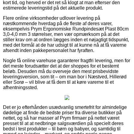
kort tid, og herved er det ret så klogt at man efterser den
estimerede leveringstid på det aktuelle produkt.
Flere online virksomheder udlover levering på
næstkommende hverdag på de fleste af deres varer,
eksempelvis Prym Ergonomiske Rundpindesæt Plast 80cm
3,0-4,0 mm 3 størrelser, men vær opmærksom på at det
stiller krav om at ordren lægges inden et nøjagtigt tidspunkt,
med det formål at de har udsigt til at kunne nå at få varerne
afsendt inden pakkepersonalet har fyraften.
Nogle få online varehuse garanterer fragtfri levering, men for
det meste forudsætter det at der shoppes for et bestemt
beløb. Desuden må du overveje den mest prisbevidste
leveringsversion, som tit – om man bor i Næstved, Hillerød
eller Sorø – vil blive at få dem til at køre varerne til et
afhentningssted.
Det er jo efterhånden usædvanlig smertefrit for almindelige
dødelige at finde de bedste priser fra diverse butikker på
nettet, og så har masser af Prym firmaer på nettet været
presset til at at nedbringe salgsværdien på specielt deres
bedst i test produkter – til børn og babyer, og samtidig til