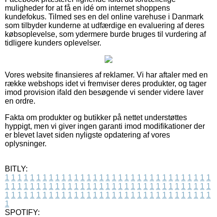
muligheder for at få en idé om internet shoppens
kundefokus. Tilmed ses en del online varehuse i Danmark
som tilbyder kunderne at udfærdige en evaluering af deres
købsoplevelse, som ydermere burde bruges til vurdering af
tidligere kunders oplevelser.
Vores website finansieres af reklamer. Vi har aftaler med en
række webshops idet vi fremviser deres produkter, og tager
imod provision ifald den besøgende vi sender videre laver
en ordre.
Fakta om produkter og butikker på nettet understøttes
hyppigt, men vi giver ingen garanti imod modifikationer der
er blevet lavet siden nyligste opdatering af vores
oplysninger.
BITLY:
1
1
1
1
1
1
1
1
1
1
1
1
1
1
1
1
1
1
1
1
1
1
1
1
1
1
1
1
1
1
1
1
1
1
1
1
1
1
1
1
1
1
1
1
1
1
1
1
1
1
1
1
1
1
1
1
1
1
1
1
1
1
1
1
1
1
1
1
1
1
1
1
1
1
1
1
1
1
1
1
1
1
1
1
1
1
1
1
1
1
1
1
1
1
1
1
1
1
1
1
SPOTIFY: