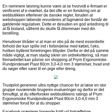
En nemmere løsning kunne være at se hvorvidt e-firmaet er
verificeret af e-mærket, da det ofte er en forsikring om at
webbutikken efterlever de danske regler, foruden at
webshoppen løbende revurderes af fagmænd der forstår de
gældende regulativer. Dette er desuden en god anledning til
at få bistand, såfremt du skulle få dilemmaer med din
bestilling.
Herudover tilråder vi at man er obs på de mest essentielle
forhold der kan spille ind i forbindelse med købet, f.eks.
hvilken bytteret forretningen tilbyder. Derfor er det på samme
måde vigtigt, at man stadig sikrer sin ordrekvittering, så man
fremadrettet kan påvise sin shopping af Prym Ergonomiske
Rundpindesæt Plast 80cm 3,0-4,0 mm 3 størrelser, hvad end
du søger efter varer til en pige eller dreng.
Trustpilot genererer ultra nyttige chancer for at læse en stor
gruppe nuværende brugeres evalueringer og derfor er det
fornuftigt, at du efterforsker webbutikkens ratings af Prym
Ergonomiske Rundpindesæt Plast 80cm 3,0-4,0 mm 3
størrelser forud for at du shopper.
Facebook præsterer lignende fuldt ud fortræffelige