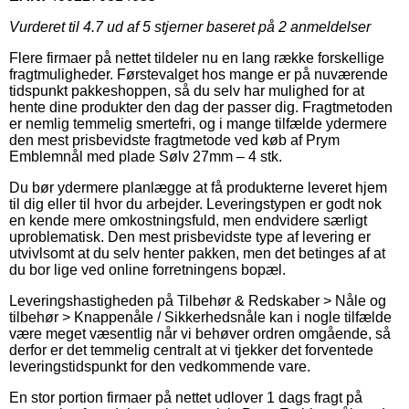
Vurderet til
4.7
ud af 5 stjerner baseret på
2
anmeldelser
Flere firmaer på nettet tildeler nu en lang række forskellige
fragtmuligheder. Førstevalget hos mange er på nuværende
tidspunkt pakkeshoppen, så du selv har mulighed for at
hente dine produkter den dag der passer dig. Fragtmetoden
er nemlig temmelig smertefri, og i mange tilfælde ydermere
den mest prisbevidste fragtmetode ved køb af Prym
Emblemnål med plade Sølv 27mm – 4 stk.
Du bør ydermere planlægge at få produkterne leveret hjem
til dig eller til hvor du arbejder. Leveringstypen er godt nok
en kende mere omkostningsfuld, men endvidere særligt
uproblematisk. Den mest prisbevidste type af levering er
utvivlsomt at du selv henter pakken, men det betinges af at
du bor lige ved online forretningens bopæl.
Leveringshastigheden på Tilbehør & Redskaber > Nåle og
tilbehør > Knappenåle / Sikkerhedsnåle kan i nogle tilfælde
være meget væsentlig når vi behøver ordren omgående, så
derfor er det temmelig centralt at vi tjekker det forventede
leveringstidspunkt for den vedkommende vare.
En stor portion firmaer på nettet udlover 1 dags fragt på