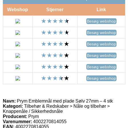
Webshop
Stjerner
Link
Besøg webshop
Besøg webshop
Besøg webshop
Besøg webshop
Besøg webshop
Besøg webshop
Navn:
Prym Emblemnål med plade Sølv 27mm – 4 stk
Kategori:
Tilbehør & Redskaber > Nåle og tilbehør >
Knappenåle / Sikkerhedsnåle
Producent:
Prym
Varenummer:
4002270814055
EAN:
4002270814055