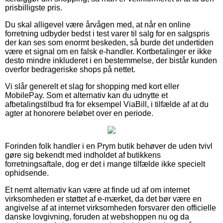
prisbilligste pris.
Du skal alligevel være årvågen med, at når en online
forretning udbyder bedst i test varer til salg for en salgspris
der kan ses som enormt beskeden, så burde det undertiden
være et signal om en falsk e-handler. Kortbetalinger er ikke
desto mindre inkluderet i en bestemmelse, der bistår kunden
overfor bedrageriske shops på nettet.
Vi slår generelt et slag for shopping med kort eller
MobilePay. Som et alternativ kan du udnytte et
afbetalingstilbud fra for eksempel ViaBill, i tilfælde af at du
agter at honorere beløbet over en periode.
Forinden folk handler i en Prym butik behøver de uden tvivl
gøre sig bekendt med indholdet af butikkens
forretningsaftale, dog er det i mange tilfælde ikke specielt
ophidsende.
Et nemt alternativ kan være at finde ud af om internet
virksomheden er støttet af e-mærket, da det bør være en
angivelse af at internet virksomheden forsvarer den officielle
danske lovgivning, foruden at webshoppen nu og da