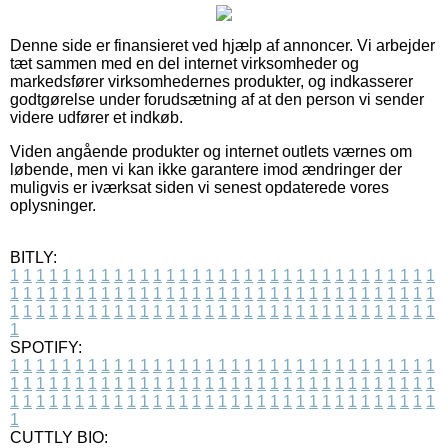
Denne side er finansieret ved hjælp af annoncer. Vi arbejder
tæt sammen med en del internet virksomheder og
markedsfører virksomhedernes produkter, og indkasserer
godtgørelse under forudsætning af at den person vi sender
videre udfører et indkøb.
Viden angående produkter og internet outlets værnes om
løbende, men vi kan ikke garantere imod ændringer der
muligvis er iværksat siden vi senest opdaterede vores
oplysninger.
BITLY:
1
1
1
1
1
1
1
1
1
1
1
1
1
1
1
1
1
1
1
1
1
1
1
1
1
1
1
1
1
1
1
1
1
1
1
1
1
1
1
1
1
1
1
1
1
1
1
1
1
1
1
1
1
1
1
1
1
1
1
1
1
1
1
1
1
1
1
1
1
1
1
1
1
1
1
1
1
1
1
1
1
1
1
1
1
1
1
1
1
1
1
1
1
1
1
1
1
1
1
1
SPOTIFY:
1
1
1
1
1
1
1
1
1
1
1
1
1
1
1
1
1
1
1
1
1
1
1
1
1
1
1
1
1
1
1
1
1
1
1
1
1
1
1
1
1
1
1
1
1
1
1
1
1
1
1
1
1
1
1
1
1
1
1
1
1
1
1
1
1
1
1
1
1
1
1
1
1
1
1
1
1
1
1
1
1
1
1
1
1
1
1
1
1
1
1
1
1
1
1
1
1
1
1
1
CUTTLY BIO: