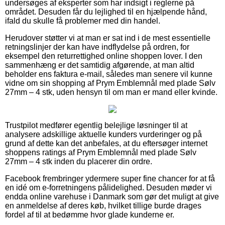
undersøges af eksperter som har indsigt i reglerne på
området. Desuden får du lejlighed til en hjælpende hånd,
ifald du skulle få problemer med din handel.
Herudover støtter vi at man er sat ind i de mest essentielle
retningslinjer der kan have indflydelse på ordren, for
eksempel den returrettighed online shoppen lover. I den
sammenhæng er det samtidig afgørende, at man altid
beholder ens faktura e-mail, således man senere vil kunne
vidne om sin shopping af Prym Emblemnål med plade Sølv
27mm – 4 stk, uden hensyn til om man er mand eller kvinde.
Trustpilot medfører egentlig belejlige løsninger til at
analysere adskillige aktuelle kunders vurderinger og på
grund af dette kan det anbefales, at du eftersøger internet
shoppens ratings af Prym Emblemnål med plade Sølv
27mm – 4 stk inden du placerer din ordre.
Facebook frembringer ydermere super fine chancer for at få
en idé om e-forretningens pålidelighed. Desuden møder vi
endda online varehuse i Danmark som gør det muligt at give
en anmeldelse af deres køb, hvilket tillige burde drages
fordel af til at bedømme hvor glade kunderne er.