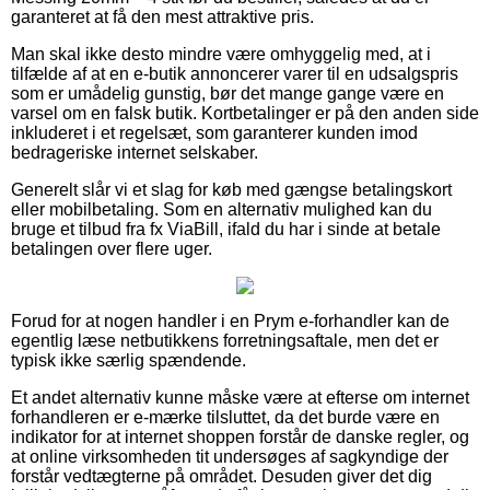
garanteret at få den mest attraktive pris.
Man skal ikke desto mindre være omhyggelig med, at i
tilfælde af at en e-butik annoncerer varer til en udsalgspris
som er umådelig gunstig, bør det mange gange være en
varsel om en falsk butik. Kortbetalinger er på den anden side
inkluderet i et regelsæt, som garanterer kunden imod
bedrageriske internet selskaber.
Generelt slår vi et slag for køb med gængse betalingskort
eller mobilbetaling. Som en alternativ mulighed kan du
bruge et tilbud fra fx ViaBill, ifald du har i sinde at betale
betalingen over flere uger.
Forud for at nogen handler i en Prym e-forhandler kan de
egentlig læse netbutikkens forretningsaftale, men det er
typisk ikke særlig spændende.
Et andet alternativ kunne måske være at efterse om internet
forhandleren er e-mærke tilsluttet, da det burde være en
indikator for at internet shoppen forstår de danske regler, og
at online virksomheden tit undersøges af sagkyndige der
forstår vedtægterne på området. Desuden giver det dig