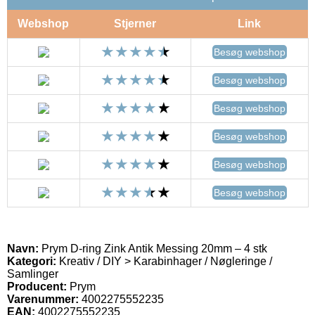
Webshop
Stjerner
Link
Besøg webshop
Besøg webshop
Besøg webshop
Besøg webshop
Besøg webshop
Besøg webshop
Navn:
Prym D-ring Zink Antik Messing 20mm – 4 stk
Kategori:
Kreativ / DIY > Karabinhager / Nøgleringe /
Samlinger
Producent:
Prym
Varenummer:
4002275552235
EAN:
4002275552235