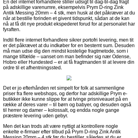
En del internet forhandlere stiller udsigt til dag-til-dag fragt
på adskillige varenumre, eksempelvis Prym D-ring Zink
Antik Messing 20mm – 4 stk, men husk at det påkræver at du
når at bestille forinden et givent tidspunkt, sådan at de kan
nå at få dit nye produkt ekspederet forud for at personalet har
fyraften.
Indtil flere internet forhandlere sikrer portofri levering, men tit
er det påkrævet at du indkøber for en bestemt sum. Desuden
må man udse dig den mindst kostelige fragtmetode, som i
mange tilfælde – uanset om man befinder sig nær Odense,
Hobro eller Hundested – er at få fragtmanden til at levere din
ordre til et afhentningssted.
Det er jo efterhånden ret simpelt for folk at sammenligne
priser fra flere webshops, og derfor har adskillige Prym e-
butikker ikke kunne slippe for at tvinge prisniveauet på en
række af deres varer – til børn og babyer, og desuden også
til herrer og damer – kolossalt, og endda nogle gange
præstere levering uden gebyr.
Men det kan trods alt være nyttigt at kontrollere nogle
enkelte e-firmaer efter tilbud på Prym D-ring Zink Antik
Messing 20mm – 4 stk før du bestiller, således at du er