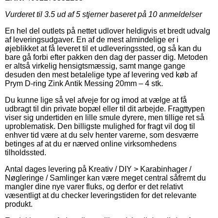
Vurderet til
3.5
ud af 5 stjerner baseret på
10
anmeldelser
En hel del outlets på nettet udlover heldigvis et bredt udvalg
af leveringsudgaver. En af de mest almindelige er i
øjeblikket at få leveret til et udleveringssted, og så kan du
bare gå forbi efter pakken den dag der passer dig. Metoden
er altså virkelig hensigtsmæssig, samt mange gange
desuden den mest betalelige type af levering ved køb af
Prym D-ring Zink Antik Messing 20mm – 4 stk.
Du kunne lige så vel afveje for og imod at vælge at få
udbragt til din private bopæl eller til dit arbejde. Fragttypen
viser sig undertiden en lille smule dyrere, men tillige ret så
uproblematisk. Den billigste mulighed for fragt vil dog til
enhver tid være at du selv henter varerne, som desværre
betinges af at du er nærved online virksomhedens
tilholdssted.
Antal dages levering på Kreativ / DIY > Karabinhager /
Nøgleringe / Samlinger kan være meget central såfremt du
mangler dine nye varer fluks, og derfor er det relativt
væsentligt at du checker leveringstiden for det relevante
produkt.