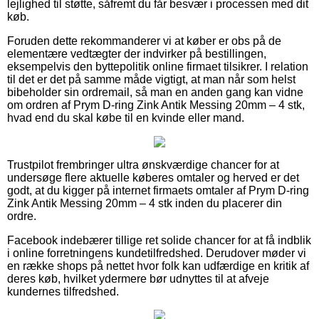
lejlighed til støtte, såfremt du får besvær i processen med dit
køb.
Foruden dette rekommanderer vi at køber er obs på de
elementære vedtægter der indvirker på bestillingen,
eksempelvis den byttepolitik online firmaet tilsikrer. I relation
til det er det på samme måde vigtigt, at man når som helst
bibeholder sin ordremail, så man en anden gang kan vidne
om ordren af Prym D-ring Zink Antik Messing 20mm – 4 stk,
hvad end du skal købe til en kvinde eller mand.
Trustpilot frembringer ultra ønskværdige chancer for at
undersøge flere aktuelle køberes omtaler og herved er det
godt, at du kigger på internet firmaets omtaler af Prym D-ring
Zink Antik Messing 20mm – 4 stk inden du placerer din
ordre.
Facebook indebærer tillige ret solide chancer for at få indblik
i online forretningens kundetilfredshed. Derudover møder vi
en række shops på nettet hvor folk kan udfærdige en kritik af
deres køb, hvilket ydermere bør udnyttes til at afveje
kundernes tilfredshed.