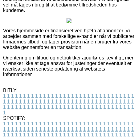
vel må tages i brug til at bedømme tilfredsheden hos
kunderne.
Vores hjemmeside er finansieret ved hjælp af annoncer. Vi
arbejder sammen med forskellige e-handler når vi publicerer
firmaernes tilbud, og tager provision når en bruger fra vores
website gennemfører en transaktion.
Orientering om tilbud og netbutikker ajourføres jævnligt, men
vi ønsker ikke at tage ansvar for justeringer der eventuelt er
iværksat siden seneste opdatering af websitets
informationer.
BITLY:
1
1
1
1
1
1
1
1
1
1
1
1
1
1
1
1
1
1
1
1
1
1
1
1
1
1
1
1
1
1
1
1
1
1
1
1
1
1
1
1
1
1
1
1
1
1
1
1
1
1
1
1
1
1
1
1
1
1
1
1
1
1
1
1
1
1
1
1
1
1
1
1
1
1
1
1
1
1
1
1
1
1
1
1
1
1
1
1
1
1
1
1
1
1
1
1
1
1
1
1
SPOTIFY:
1
1
1
1
1
1
1
1
1
1
1
1
1
1
1
1
1
1
1
1
1
1
1
1
1
1
1
1
1
1
1
1
1
1
1
1
1
1
1
1
1
1
1
1
1
1
1
1
1
1
1
1
1
1
1
1
1
1
1
1
1
1
1
1
1
1
1
1
1
1
1
1
1
1
1
1
1
1
1
1
1
1
1
1
1
1
1
1
1
1
1
1
1
1
1
1
1
1
1