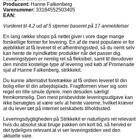
Producent:
Hanne Falkenberg
Varenummer:
33164552503405
EAN:
Vurderet til
4.2
ud af 5 stjerner baseret på
17
anmeldelser
En lang række shops på nettet giver i vore dage mange
forskellige former for levering. En af de mest populære er for
øjeblikket at få leveret til et afhentningssted, så du nemt selv
kan hente de nyindkøbte produkter når det passer dig.
Leveringstypen er nemlig ret så fleksibel, samt tit derudover
den mindst kostelige type af levering ved køb af Promenade
sjal af Hanne Falkenberg, strikkekit.
Du kunne alternativt foretrække at få ordren leveret til din
bolig eller til din arbejdsplads. Fragtformen viser sig som
regel en lille smule dyrere, men desuden særligt
fremkommelig. Den mest prisbevidste leveringsudgave kan
ikke benægtes at være selv at hente varerne, hvilket kræver
at du lever tæt på internet selskabets tilholdssted.
Leveringsdygtigheden på Strikkekit er naturligvis ret relevant
hvis du absolut skal bruge pakken om kort tid, så herved er
det tydeligvis relevant at vi ser leveringstiden ved den
aktuelle vare.