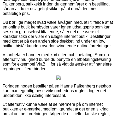
Falkenberg, strikkekit inden du gennemfører din bestilling,
sådan at du er usvigeligt sikker på at opnå den mest
betalelige pris.
Du bør lige meget hvad være årvågen med, at i tilfælde af at
en online butik frembyder varer for en udsalgspris som kan
ses som grænseløst tiltalende, så er det ofte være et
karakteristika der viser en uægte internet butik. Bestillinger
med kort er på den anden side dækket ind under en lov,
hvilket bistår kunden overfor svindlende online forretninger.
Vi anbefaler handler med kort eller mobilbetaling. Som en
alternativ mulighed burde du benytte en afbetalingsløsning
som for eksempel ViaBill, for så vidt du ønsker at finansiere
regningen i flere bidder.
Forinden nogen bestiller på en Hanne Falkenberg netshop
kan man egentlig bese virksomhedens regler, dog er det
undertiden ikke særlig interessant.
Et alternativ kunne være at se nærmere på om internet
butikken er e-mærket medlem, grundet at det er en sikring
om at online forretningen følger de officielle danske regler,