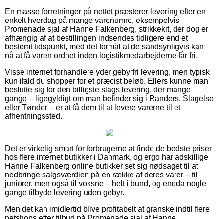
En masse forretninger på nettet præsterer levering efter en
enkelt hverdag på mange varenumre, eksempelvis
Promenade sjal af Hanne Falkenberg, strikkekit, der dog er
afhængig af at bestillingen indsendes tidligere end et
bestemt tidspunkt, med det formål at de sandsynligvis kan
nå at få varen ordnet inden logistikmedarbejderne får fri.
Visse internet forhandlere yder gebyrfri levering, men typisk
kun ifald du shopper for et præcist beløb. Ellers kunne man
beslutte sig for den billigste slags levering, der mange
gange – ligegyldigt om man befinder sig i Randers, Slagelse
eller Tønder – er at få dem til at levere varerne til et
afhentningssted.
Det er virkelig smart for forbrugerne at finde de bedste priser
hos flere internet butikker i Danmark, og ergo har adskillige
Hanne Falkenberg online butikker set sig nødsaget til at
nedbringe salgsværdien på en række af deres varer – til
juniorer, men også til voksne – helt i bund, og endda nogle
gange tilbyde levering uden gebyr.
Men det kan imidlertid blive profitabelt at granske indtil flere
netshops efter tilbud på Promenade sjal af Hanne