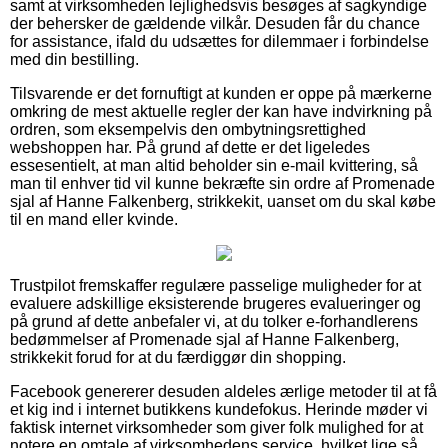
samt at virksomheden lejlighedsvis besøges af sagkyndige
der behersker de gældende vilkår. Desuden får du chance
for assistance, ifald du udsættes for dilemmaer i forbindelse
med din bestilling.
Tilsvarende er det fornuftigt at kunden er oppe på mærkerne
omkring de mest aktuelle regler der kan have indvirkning på
ordren, som eksempelvis den ombytningsrettighed
webshoppen har. På grund af dette er det ligeledes
essesentielt, at man altid beholder sin e-mail kvittering, så
man til enhver tid vil kunne bekræfte sin ordre af Promenade
sjal af Hanne Falkenberg, strikkekit, uanset om du skal købe
til en mand eller kvinde.
Trustpilot fremskaffer regulære passelige muligheder for at
evaluere adskillige eksisterende brugeres evalueringer og
på grund af dette anbefaler vi, at du tolker e-forhandlerens
bedømmelser af Promenade sjal af Hanne Falkenberg,
strikkekit forud for at du færdiggør din shopping.
Facebook genererer desuden aldeles ærlige metoder til at få
et kig ind i internet butikkens kundefokus. Herinde møder vi
faktisk internet virksomheder som giver folk mulighed for at
notere en omtale af virksomhedens service, hvilket lige så