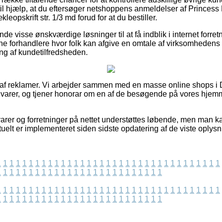
til hjælp, at du eftersøger netshoppens anmeldelser af Prince
opskrift str. 1/3 md forud for at du bestiller.
de visse ønskværdige løsninger til at få indblik i internet forre
ne forhandlere hvor folk kan afgive en omtale af virksomhedens 
ing af kundetilfredsheden.
t af reklamer. Vi arbejder sammen med en masse online shops i
s varer, og tjener honorar om en af de besøgende på vores hjem
arer og forretninger på nettet understøttes løbende, men man kan
tuelt er implementeret siden sidste opdatering af de viste oplysn
1
1
1
1
1
1
1
1
1
1
1
1
1
1
1
1
1
1
1
1
1
1
1
1
1
1
1
1
1
1
1
1
1
1
1
1
1
1
1
1
1
1
1
1
1
1
1
1
1
1
1
1
1
1
1
1
1
1
1
1
1
1
1
1
1
1
1
1
1
1
1
1
1
1
1
1
1
1
1
1
1
1
1
1
1
1
1
1
1
1
1
1
1
1
1
1
1
1
1
1
1
1
1
1
1
1
1
1
1
1
1
1
1
1
1
1
1
1
1
1
1
1