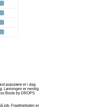
mest populære er i dag
ig. Løsningen er nemlig
ncess Boots by DROPS
r på job. Fragtmetoden er