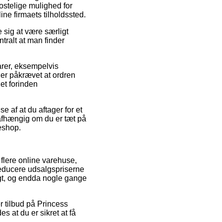
ostelige mulighed for
ine firmaets tilholdssted.
 sig at være særligt
tralt at man finder
rer, eksempelvis
er påkrævet at ordren
et forinden
e af at du aftager for et
 uafhængig om du er tæt på
keshop.
 flere online varehuse,
reducere udsalgspriserne
igt, og endda nogle gange
r tilbud på Princess
 at du er sikret at få