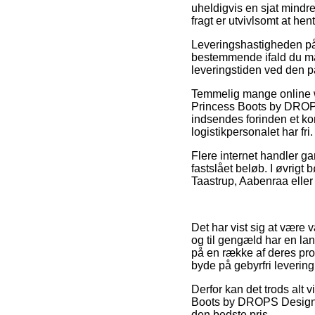
uheldigvis en sjat mindre
fragt er utvivlsomt at he
Leveringshastigheden på 
bestemmende ifald du mang
leveringstiden ved den 
Temmelig mange online w
Princess Boots by DROPS 
indsendes forinden et kon
logistikpersonalet har fri.
Flere internet handler ga
fastslået beløb. I øvrigt
Taastrup, Aabenraa eller E
Det har vist sig at være 
og til gengæld har en la
på en række af deres prod
byde på gebyrfri levering
Derfor kan det trods alt 
Boots by DROPS Design – 
den bedste pris.