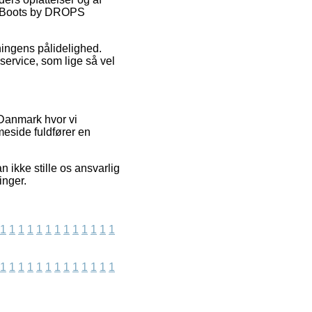
ss Boots by DROPS
tningens pålidelighed.
service, som lige så vel
 Danmark hvor vi
meside fuldfører en
 ikke stille os ansvarlig
inger.
1
1
1
1
1
1
1
1
1
1
1
1
1
1
1
1
1
1
1
1
1
1
1
1
1
1