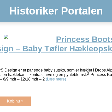
Historiker Portalen
Princess Boot
n – Baby Tøfler Hækleopskrif
 Design er et par søde baby sutsko, som er hæklet i Drops A
 en hæklekant i kontrastfarve og en pynteblomst.Â Princess 
 – 6/9 mdr – 12/18 mdr – 2
(Læs mere)
Køb nu »