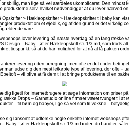
 prisbillig, men lige så vel særdeles ukompliceret. Den mindst k
nte produkterne selv, hvilket nødvendiggør at du lever nærved onl
Opskrifter > Hækleopskrifter > Hækleopskrifter til baby kan vise
ler produktet om et øjeblik, og af den grund er det virkelig cen
pågældende vare.
ebshops lover levering på næste hverdag på en lang række va
Design – Baby Tøfler Hækleopskrift str. 1/3 md, som trods alt 
kret tidspunkt, så at de har mulighed for at nå at få pakken ordn
ranterer levering uden beregning, men ofte er det under betingels
 bør man udse dig den mest letkøbte type af levering, der ofte –
beltoft – vil blive at få dem til at bringe produkterne til en pak
vældig ligetil for internetbrugere at søge information om priser på
ng række Drops – Garnstudio online firmaer været tvunget til at 
ukter – til børn og babyer, lige så vel som til voksne – betydel
.
vise sig lønsomt at udforske nogle enkelte internet webshops efte
Baby Tøfler Hækleopskrift str. 1/3 md inden du handler, således