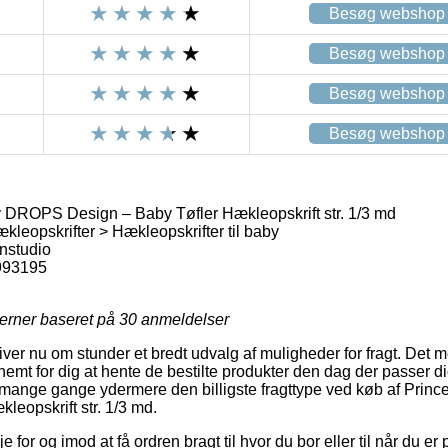
Besøg webshop
Besøg webshop
Besøg webshop
Besøg webshop
 DROPS Design – Baby Tøfler Hækleopskrift str. 1/3 md
kleopskrifter > Hækleopskrifter til baby
nstudio
993195
jerner baseret på
30
anmeldelser
giver nu om stunder et bredt udvalg af muligheder for fragt. Det 
nemt for dig at hente de bestilte produkter den dag der passer d
 mange gange ydermere den billigste fragttype ved køb af Pri
leopskrift str. 1/3 md.
e for og imod at få ordren bragt til hvor du bor eller til når du e