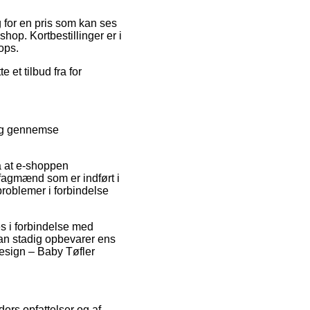
 for en pris som kan ses
hop. Kortbestillinger er i
ops.
 et tilbud fra for
sig gennemse
å at e-shoppen
 fagmænd som er indført i
problemer i forbindelse
s i forbindelse med
 man stadig opbevarer ens
esign – Baby Tøfler
ders opfattelser og af