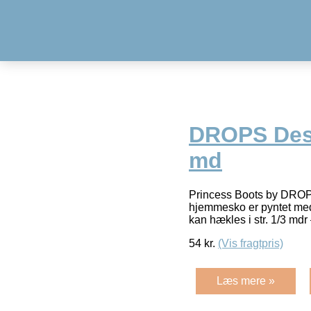
DROPS Desig
md
Princess Boots by DROPS
hjemmesko er pyntet med
kan hækles i str. 1/3 mdr
54
kr.
(Vis fragtpris)
Læs mere »