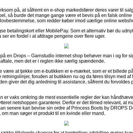
om på, at såfremt en e-shop markedsfører deres varer til salg
el, så burde det mange gange være et bevis på en falsk online s
en lovbestemmelse, som redder køber imod uærlige online websh
e betalingskort eller MobilePay. Som et alternativ bør du udnytte
u ser en fordel i at afdrage pengene over flere uger.
 på en Drops – Garnstudio internet shop behøver man i og for 
saftale, men det er i reglen ikke særlig spændende.
e være at tjekke om e-butikken er e-mærket, som er et billede p
tningslinjer, foruden at butikken nu og da føres tilsyn med af
n giver det dig anledning til assistance, såfremt du forvoldes 
an er vaks omkring de mest essentielle regler der kan håndhæve
ytteret netshoppen garanterer. Derfor er det tilmed relevant, at
 man senere kan bevise sin ordre af Princess Boots by DROPS D
, om man søger et produkt til en kvinde eller mand.
ng række tiltalende chancer for at kontrollere adskillige øvrige kun