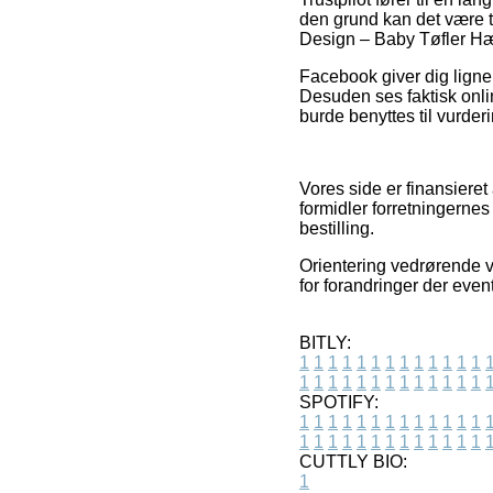
den grund kan det være 
Design – Baby Tøfler Hækle
Facebook giver dig lignen
Desuden ses faktisk onli
burde benyttes til vurder
Vores side er finansiere
formidler forretningerne
bestilling.
Orientering vedrørende v
for forandringer der even
BITLY:
1
1
1
1
1
1
1
1
1
1
1
1
1
1
1
1
1
1
1
1
1
1
1
1
1
1
SPOTIFY:
1
1
1
1
1
1
1
1
1
1
1
1
1
1
1
1
1
1
1
1
1
1
1
1
1
1
CUTTLY BIO:
1