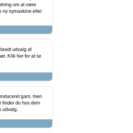
sætning om at være
s ny symaskine eller
 bredt udvalg af
r. Klik her for at se
produceret garn, men
or finder du hos dem
es udvalg.