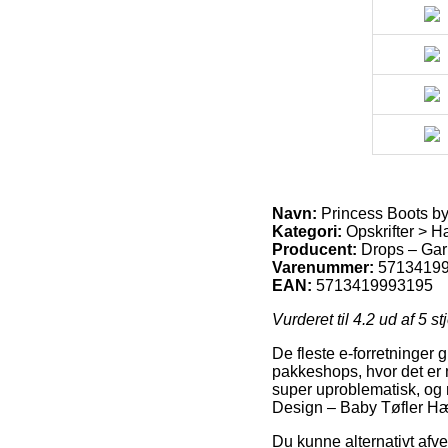
Navn:
Princess Boots by
Kategori:
Opskrifter > Hæ
Producent:
Drops – Gar
Varenummer:
5713419
EAN:
5713419993195
Vurderet til
4.2
ud af 5 st
De fleste e-forretninger 
pakkeshops, hvor det er 
super uproblematisk, og
Design – Baby Tøfler Hæk
Du kunne alternativt afvej