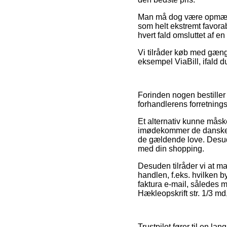
Man må dog være opmærks
som helt ekstremt favorab
hvert fald omsluttet af 
Vi tilråder køb med gængs
eksempel ViaBill, ifald d
Forinden nogen bestiller
forhandlerens forretning
Et alternativ kunne måsk
imødekommer de danske re
de gældende love. Desude
med din shopping.
Desuden tilråder vi at m
handlen, f.eks. hvilken b
faktura e-mail, således
Hækleopskrift str. 1/3 md
Trustpilot fører til en la