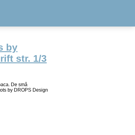
s by
t str. 1/3
lpaca. De små
Boots by DROPS Design