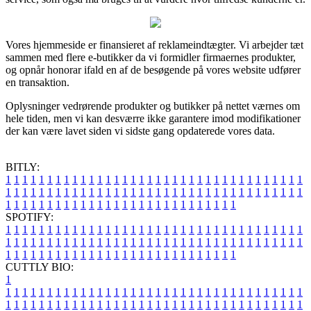
Vores hjemmeside er finansieret af reklameindtægter. Vi arbejder tæt
sammen med flere e-butikker da vi formidler firmaernes produkter,
og opnår honorar ifald en af de besøgende på vores website udfører
en transaktion.
Oplysninger vedrørende produkter og butikker på nettet værnes om
hele tiden, men vi kan desværre ikke garantere imod modifikationer
der kan være lavet siden vi sidste gang opdaterede vores data.
BITLY:
1
1
1
1
1
1
1
1
1
1
1
1
1
1
1
1
1
1
1
1
1
1
1
1
1
1
1
1
1
1
1
1
1
1
1
1
1
1
1
1
1
1
1
1
1
1
1
1
1
1
1
1
1
1
1
1
1
1
1
1
1
1
1
1
1
1
1
1
1
1
1
1
1
1
1
1
1
1
1
1
1
1
1
1
1
1
1
1
1
1
1
1
1
1
1
1
1
1
1
1
SPOTIFY:
1
1
1
1
1
1
1
1
1
1
1
1
1
1
1
1
1
1
1
1
1
1
1
1
1
1
1
1
1
1
1
1
1
1
1
1
1
1
1
1
1
1
1
1
1
1
1
1
1
1
1
1
1
1
1
1
1
1
1
1
1
1
1
1
1
1
1
1
1
1
1
1
1
1
1
1
1
1
1
1
1
1
1
1
1
1
1
1
1
1
1
1
1
1
1
1
1
1
1
1
CUTTLY BIO:
1
1
1
1
1
1
1
1
1
1
1
1
1
1
1
1
1
1
1
1
1
1
1
1
1
1
1
1
1
1
1
1
1
1
1
1
1
1
1
1
1
1
1
1
1
1
1
1
1
1
1
1
1
1
1
1
1
1
1
1
1
1
1
1
1
1
1
1
1
1
1
1
1