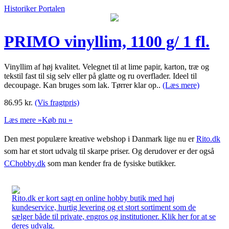
Historiker Portalen
PRIMO vinyllim, 1100 g/ 1 fl.
Vinyllim af høj kvalitet. Velegnet til at lime papir, karton, træ og
tekstil fast til sig selv eller på glatte og ru overflader. Ideel til
decoupage. Kan bruges som lak. Tørrer klar op..
(Læs mere)
86.95
kr.
(Vis fragtpris)
Læs mere »
Køb nu »
Den mest populære kreative webshop i Danmark lige nu er
Rito.dk
som har et stort udvalg til skarpe priser. Og derudover er der også
CChobby.dk
som man kender fra de fysiske butikker.
Rito.dk er kort sagt en online hobby butik med høj
kundeservice, hurtig levering og et stort sortiment som de
sælger både til private, engros og institutioner. Klik her for at se
deres udvalg.