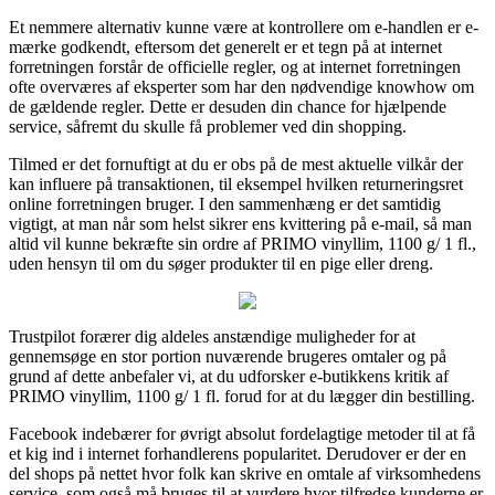
Et nemmere alternativ kunne være at kontrollere om e-handlen er e-
mærke godkendt, eftersom det generelt er et tegn på at internet
forretningen forstår de officielle regler, og at internet forretningen
ofte overværes af eksperter som har den nødvendige knowhow om
de gældende regler. Dette er desuden din chance for hjælpende
service, såfremt du skulle få problemer ved din shopping.
Tilmed er det fornuftigt at du er obs på de mest aktuelle vilkår der
kan influere på transaktionen, til eksempel hvilken returneringsret
online forretningen bruger. I den sammenhæng er det samtidig
vigtigt, at man når som helst sikrer ens kvittering på e-mail, så man
altid vil kunne bekræfte sin ordre af PRIMO vinyllim, 1100 g/ 1 fl.,
uden hensyn til om du søger produkter til en pige eller dreng.
Trustpilot forærer dig aldeles anstændige muligheder for at
gennemsøge en stor portion nuværende brugeres omtaler og på
grund af dette anbefaler vi, at du udforsker e-butikkens kritik af
PRIMO vinyllim, 1100 g/ 1 fl. forud for at du lægger din bestilling.
Facebook indebærer for øvrigt absolut fordelagtige metoder til at få
et kig ind i internet forhandlerens popularitet. Derudover er der en
del shops på nettet hvor folk kan skrive en omtale af virksomhedens
service, som også må bruges til at vurdere hvor tilfredse kunderne er.