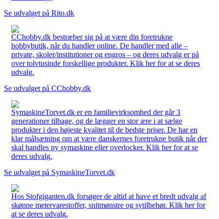
Se udvalget på Rito.dk
CChobby.dk bestræber sig på at være din foretrukne
hobbybutik, når du handler online. De handler med alle –
private, skoler/institutioner og engros – og deres udvalg er på
over tolvtusinde forskellige produkter. Klik her for at se deres
udvalg.
Se udvalget på CChobby.dk
SymaskineTorvet.dk er en familievirksomhed der går 3
generationer tilbage, og de lægger en stor ære i at sælge
produkter i den højeste kvalitet til de bedste priser. De har en
klar målsætning om at være danskernes foretrukne butik når der
skal handles ny symaskine eller overlocker. Klik her for at se
deres udvalg.
Se udvalget på SymaskineTorvet.dk
Hos Stofgiganten.dk forsøger de altid at have et bredt udvalg af
skønne metervarestoffer, snitmønstre og sytilbehør. Klik her for
at se deres udvalg.