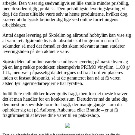
arbejde. Den viser sig sædvanligvis en lille smule mindre prisbillig,
men desuden rigtig praktisk. Den prisbilligste leveringsløsning vil
dog i de fleste tilfælde være selv at hente produkterne, hvilket dog
kræver at du fysisk befinder dig lige ved online forretningens
arbejdslager.
Antal dages levering på Skolelim og allround hobbylim kan vise sig
at være ret afgørende hvis du absolut skal bruge ordren om få
sekunder, så med det formål er det skam relevant at man studerer
leveringstiden på den aktuelle vare.
Størstedelen af online varehuse udlover levering på næste hverdag
på en lang række produkter, eksempelvis PRIMO vinyllim, 1100 g/
1 fl., men vær påpasselig da det regnes ud fra at ordren placeres
inden et fastsat tidspunkt, så at de garanteret kan nå at få varen
afsted før lagermedarbejderne har fyraften.
Indtil flere netbutikker lover gratis fragt, men for det meste kræver
det at man handler for en konkret sum. Derudover må du udse dig
den mest prisbevidste form for fragt, der mange gange – om du
opholder sig tæt på Aalborg, Aabenraa eller Brande – er at få
fragtfirmaet til at levere dine varer til en pakkeshop.