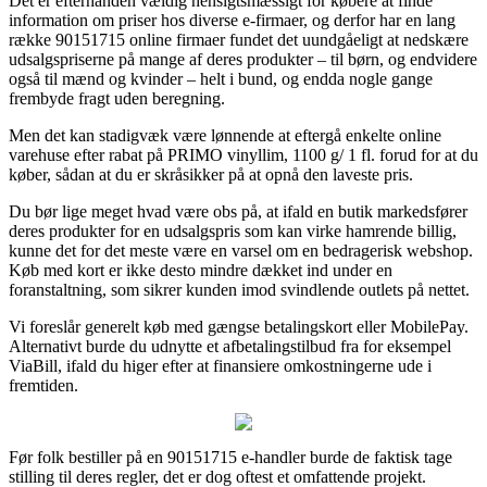
Det er efterhånden vældig hensigtsmæssigt for købere at finde
information om priser hos diverse e-firmaer, og derfor har en lang
række 90151715 online firmaer fundet det uundgåeligt at nedskære
udsalgspriserne på mange af deres produkter – til børn, og endvidere
også til mænd og kvinder – helt i bund, og endda nogle gange
frembyde fragt uden beregning.
Men det kan stadigvæk være lønnende at eftergå enkelte online
varehuse efter rabat på PRIMO vinyllim, 1100 g/ 1 fl. forud for at du
køber, sådan at du er skråsikker på at opnå den laveste pris.
Du bør lige meget hvad være obs på, at ifald en butik markedsfører
deres produkter for en udsalgspris som kan virke hamrende billig,
kunne det for det meste være en varsel om en bedragerisk webshop.
Køb med kort er ikke desto mindre dækket ind under en
foranstaltning, som sikrer kunden imod svindlende outlets på nettet.
Vi foreslår generelt køb med gængse betalingskort eller MobilePay.
Alternativt burde du udnytte et afbetalingstilbud fra for eksempel
ViaBill, ifald du higer efter at finansiere omkostningerne ude i
fremtiden.
Før folk bestiller på en 90151715 e-handler burde de faktisk tage
stilling til deres regler, det er dog oftest et omfattende projekt.