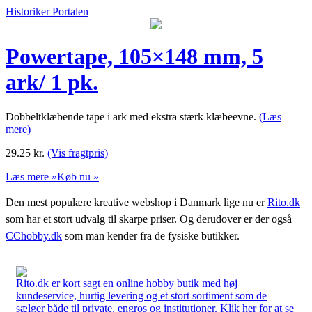
Historiker Portalen
Powertape, 105×148 mm, 5
ark/ 1 pk.
Dobbeltklæbende tape i ark med ekstra stærk klæbeevne.
(Læs
mere)
29.25
kr.
(Vis fragtpris)
Læs mere »
Køb nu »
Den mest populære kreative webshop i Danmark lige nu er
Rito.dk
som har et stort udvalg til skarpe priser. Og derudover er der også
CChobby.dk
som man kender fra de fysiske butikker.
Rito.dk er kort sagt en online hobby butik med høj
kundeservice, hurtig levering og et stort sortiment som de
sælger både til private, engros og institutioner. Klik her for at se