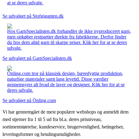
at se deres udvalg.
Se udvalget på Stofgiganten.dk
Hos GarnSpecialisten.dk forhandler de ikke nyproduceret garn,
men opkøber restpartier direkte fra fabrikkerne. Derfor finder
du hos dem altid garn til skarpe priser. Klik her for at se deres
udvalg.
Se udvalget på GarnSpecialisten.dk
Önling.com tror på klassisk design, bæredygtig produktion,
naturlige materialer samt lang levetid. Disse værdier
gennemsyrer alt hvad de laver og designer. Klik her for at se
deres udvalg.
Se udvalget på Önling.com
Vi har gennemgået de mest populære webshops og anmeldt dem
med stjerner fra 1 til 5 ud fra bl.a. deres prisniveau,
sortimentstørrelse, kundeservice, brugervenlighed, betingelser,
leveringsformer og betalingsmuligheder.