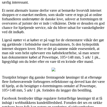
særlig interessant.
Et nemt alternativ kunne derfor være at bemærke hvorvidt internet
shoppen er e-mærket medlem, som skulle være et tegn på at online
forhandleren understøtter de danske love, udover at forretningen tit
overværes af jurister der er inde i vilkårene. Dette er desuden en god
chance for hjælpende service, når du bliver udsat for vanskeligheder
ved dit indkøb.
Ligeså støtter vi at køber er på vagt for de elementære vilkår der gør
sig gældende i forbindelse med transaktionen, fx den byttepolitik
internet shoppen lover. Her er det på samme måde essesentielt, at
man når som helst opbevarer ens købsbekræftelse, så man senere
kan dokumentere købet af Powertape, 105×148 mm, 5 ark/ 1 pk.,
ligegyldigt om du leder efter en vare til en kvinde eller mand.
Trustpilot bringer dig ganske fremragende løsninger til at eftersøge
flere forhenværende forbrugeres reflektioner og derved kan det være
til hjælp, at du besigtiger e-forretningens omtaler af Powertape,
105×148 mm, 5 ark/ 1 pk. forinden du lægger din bestilling.
Facebook frembyder tillige regulære fortræffelige løsninger til at få
indsigt i webbutikkens kundetilfredshed. Foruden det ses en række
netshops hvor folk kan notere en vurdering af virksomhedens