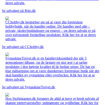
deres udvalg.
Se udvalget på Rito.dk
CChobby.dk bestræber sig på at være din foretrukne
hobbybutik, når du handler online. De handler med alle –
private, skoler/institutioner og engros – og deres udvalg er på
over tolvtusinde forskellige produkter. Klik her for at se deres
udvalg.
Se udvalget på CChobby.dk
SymaskineTorvet.dk er en familievirksomhed der går 3
generationer tilbage, og de lægger en stor ære i at sælge
produkter i den højeste kvalitet til de bedste priser. De har en
klar målsætning om at være danskernes foretrukne butik når der
skal handles ny symaskine eller overlocker. Klik her for at se
deres udvalg.
Se udvalget på SymaskineTorvet.dk
Hos Stofgiganten.dk forsøger de altid at have et bredt udvalg af
skønne metervarestoffer, snitmønstre og sytilbehør. Klik her for