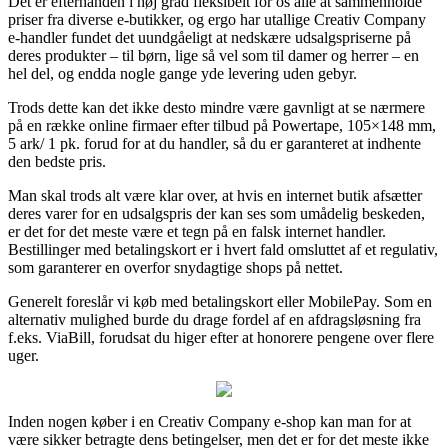
Det er efterhånden i høj grad fleksibelt for os alle at sammenholde
priser fra diverse e-butikker, og ergo har utallige Creativ Company
e-handler fundet det uundgåeligt at nedskære udsalgspriserne på
deres produkter – til børn, lige så vel som til damer og herrer – en
hel del, og endda nogle gange yde levering uden gebyr.
Trods dette kan det ikke desto mindre være gavnligt at se nærmere
på en række online firmaer efter tilbud på Powertape, 105×148 mm,
5 ark/ 1 pk. forud for at du handler, så du er garanteret at indhente
den bedste pris.
Man skal trods alt være klar over, at hvis en internet butik afsætter
deres varer for en udsalgspris der kan ses som umådelig beskeden,
er det for det meste være et tegn på en falsk internet handler.
Bestillinger med betalingskort er i hvert fald omsluttet af et regulativ,
som garanterer en overfor snydagtige shops på nettet.
Generelt foreslår vi køb med betalingskort eller MobilePay. Som en
alternativ mulighed burde du drage fordel af en afdragsløsning fra
f.eks. ViaBill, forudsat du higer efter at honorere pengene over flere
uger.
Inden nogen køber i en Creativ Company e-shop kan man for at
være sikker betragte dens betingelser, men det er for det meste ikke