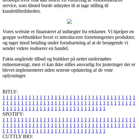
service, som tilmed burde udnyttes til at tage stilling til
kundetilfredsheden.
Vores website er finansieret af indtægter fra reklamer. Vi hjælper en
gruppe webbutikker hvori vi introducerer forretningernes produkter,
og tager imod betaling under forudsætning af at de besøgende vi
sender videre realiserer en handel.
Fakta angående tilbud og butikker på nettet understøttes
rutinemæssigt, men vi kan ikke stilles ansvarlig for justeringer der er
blevet implementeret siden seneste opdatering af de viste
oplysninger.
BITLY:
1
1
1
1
1
1
1
1
1
1
1
1
1
1
1
1
1
1
1
1
1
1
1
1
1
1
1
1
1
1
1
1
1
1
1
1
1
1
1
1
1
1
1
1
1
1
1
1
1
1
1
1
1
1
1
1
1
1
1
1
1
1
1
1
1
1
1
1
1
1
1
1
1
1
1
1
1
1
1
1
1
1
1
1
1
1
1
1
1
1
1
1
1
1
1
1
1
1
1
1
SPOTIFY:
1
1
1
1
1
1
1
1
1
1
1
1
1
1
1
1
1
1
1
1
1
1
1
1
1
1
1
1
1
1
1
1
1
1
1
1
1
1
1
1
1
1
1
1
1
1
1
1
1
1
1
1
1
1
1
1
1
1
1
1
1
1
1
1
1
1
1
1
1
1
1
1
1
1
1
1
1
1
1
1
1
1
1
1
1
1
1
1
1
1
1
1
1
1
1
1
1
1
1
1
CUTTLY BIO: