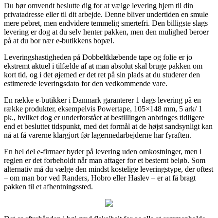
Du bør omvendt beslutte dig for at vælge levering hjem til din
privatadresse eller til dit arbejde. Denne bliver undertiden en smule
mere pebret, men endvidere temmelig smertefri. Den billigste slags
levering er dog at du selv henter pakken, men den mulighed beroer
på at du bor nær e-butikkens bopæl.
Leveringshastigheden på Dobbeltklæbende tape og folie er jo
ekstremt aktuel i tilfælde af at man absolut skal bruge pakken om
kort tid, og i det øjemed er det ret på sin plads at du studerer den
estimerede leveringsdato for den vedkommende vare.
En række e-butikker i Danmark garanterer 1 dags levering på en
række produkter, eksempelvis Powertape, 105×148 mm, 5 ark/ 1
pk., hvilket dog er underforstået at bestillingen anbringes tidligere
end et besluttet tidspunkt, med det formål at de højst sandsynligt kan
nå at få varerne klargjort før lagermedarbejderne har fyraften.
En hel del e-firmaer byder på levering uden omkostninger, men i
reglen er det forbeholdt når man aftager for et bestemt beløb. Som
alternativ må du vælge den mindst kostelige leveringstype, der oftest
– om man bor ved Randers, Hobro eller Haslev – er at få bragt
pakken til et afhentningssted.