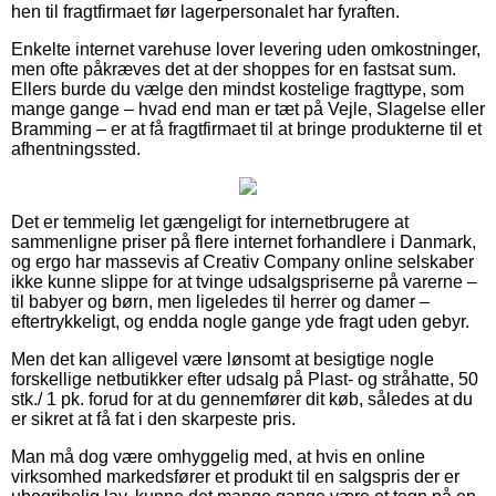
hen til fragtfirmaet før lagerpersonalet har fyraften.
Enkelte internet varehuse lover levering uden omkostninger,
men ofte påkræves det at der shoppes for en fastsat sum.
Ellers burde du vælge den mindst kostelige fragttype, som
mange gange – hvad end man er tæt på Vejle, Slagelse eller
Bramming – er at få fragtfirmaet til at bringe produkterne til et
afhentningssted.
Det er temmelig let gængeligt for internetbrugere at
sammenligne priser på flere internet forhandlere i Danmark,
og ergo har massevis af Creativ Company online selskaber
ikke kunne slippe for at tvinge udsalgspriserne på varerne –
til babyer og børn, men ligeledes til herrer og damer –
eftertrykkeligt, og endda nogle gange yde fragt uden gebyr.
Men det kan alligevel være lønsomt at besigtige nogle
forskellige netbutikker efter udsalg på Plast- og stråhatte, 50
stk./ 1 pk. forud for at du gennemfører dit køb, således at du
er sikret at få fat i den skarpeste pris.
Man må dog være omhyggelig med, at hvis en online
virksomhed markedsfører et produkt til en salgspris der er