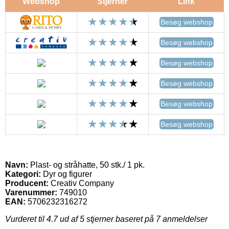
Webshop
Stjerner
Link
Besøg webshop
Besøg webshop
Besøg webshop
Besøg webshop
Besøg webshop
Besøg webshop
Navn:
Plast- og stråhatte, 50 stk./ 1 pk.
Kategori:
Dyr og figurer
Producent:
Creativ Company
Varenummer:
749010
EAN:
5706232316272
Vurderet til
4.7
ud af 5 stjerner baseret på
7
anmeldelser