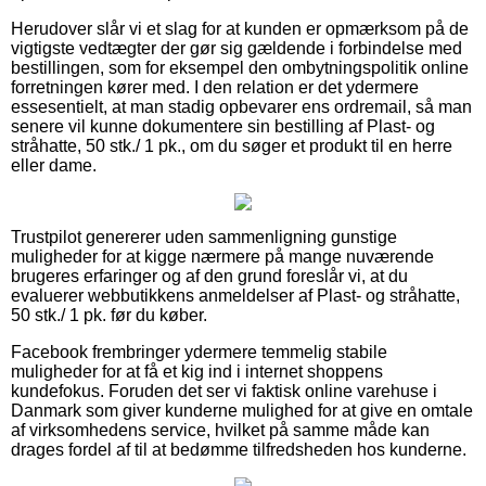
Herudover slår vi et slag for at kunden er opmærksom på de
vigtigste vedtægter der gør sig gældende i forbindelse med
bestillingen, som for eksempel den ombytningspolitik online
forretningen kører med. I den relation er det ydermere
essesentielt, at man stadig opbevarer ens ordremail, så man
senere vil kunne dokumentere sin bestilling af Plast- og
stråhatte, 50 stk./ 1 pk., om du søger et produkt til en herre
eller dame.
Trustpilot genererer uden sammenligning gunstige
muligheder for at kigge nærmere på mange nuværende
brugeres erfaringer og af den grund foreslår vi, at du
evaluerer webbutikkens anmeldelser af Plast- og stråhatte,
50 stk./ 1 pk. før du køber.
Facebook frembringer ydermere temmelig stabile
muligheder for at få et kig ind i internet shoppens
kundefokus. Foruden det ser vi faktisk online varehuse i
Danmark som giver kunderne mulighed for at give en omtale
af virksomhedens service, hvilket på samme måde kan
drages fordel af til at bedømme tilfredsheden hos kunderne.