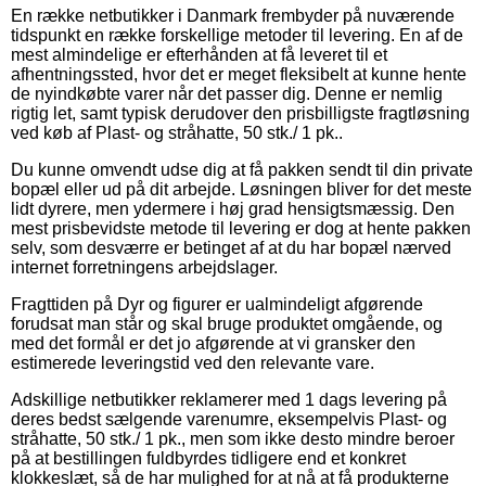
En række netbutikker i Danmark frembyder på nuværende
tidspunkt en række forskellige metoder til levering. En af de
mest almindelige er efterhånden at få leveret til et
afhentningssted, hvor det er meget fleksibelt at kunne hente
de nyindkøbte varer når det passer dig. Denne er nemlig
rigtig let, samt typisk derudover den prisbilligste fragtløsning
ved køb af Plast- og stråhatte, 50 stk./ 1 pk..
Du kunne omvendt udse dig at få pakken sendt til din private
bopæl eller ud på dit arbejde. Løsningen bliver for det meste
lidt dyrere, men ydermere i høj grad hensigtsmæssig. Den
mest prisbevidste metode til levering er dog at hente pakken
selv, som desværre er betinget af at du har bopæl nærved
internet forretningens arbejdslager.
Fragttiden på Dyr og figurer er ualmindeligt afgørende
forudsat man står og skal bruge produktet omgående, og
med det formål er det jo afgørende at vi gransker den
estimerede leveringstid ved den relevante vare.
Adskillige netbutikker reklamerer med 1 dags levering på
deres bedst sælgende varenumre, eksempelvis Plast- og
stråhatte, 50 stk./ 1 pk., men som ikke desto mindre beroer
på at bestillingen fuldbyrdes tidligere end et konkret
klokkeslæt, så de har mulighed for at nå at få produkterne