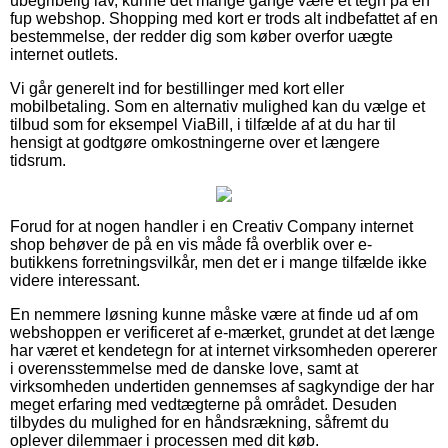
ubegribelig lav, kunne det mange gange være et tegn på en
fup webshop. Shopping med kort er trods alt indbefattet af en
bestemmelse, der redder dig som køber overfor uægte
internet outlets.
Vi går generelt ind for bestillinger med kort eller
mobilbetaling. Som en alternativ mulighed kan du vælge et
tilbud som for eksempel ViaBill, i tilfælde af at du har til
hensigt at godtgøre omkostningerne over et længere
tidsrum.
Forud for at nogen handler i en Creativ Company internet
shop behøver de på en vis måde få overblik over e-
butikkens forretningsvilkår, men det er i mange tilfælde ikke
videre interessant.
En nemmere løsning kunne måske være at finde ud af om
webshoppen er verificeret af e-mærket, grundet at det længe
har været et kendetegn for at internet virksomheden opererer
i overensstemmelse med de danske love, samt at
virksomheden undertiden gennemses af sagkyndige der har
meget erfaring med vedtægterne på området. Desuden
tilbydes du mulighed for en håndsrækning, såfremt du
oplever dilemmaer i processen med dit køb.