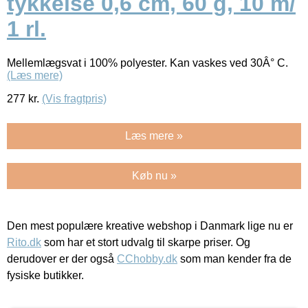
tykkelse 0,6 cm, 60 g, 10 m/
1 rl.
Mellemlægsvat i 100% polyester. Kan vaskes ved 30Â° C.
(Læs mere)
277
kr.
(Vis fragtpris)
Læs mere »
Køb nu »
Den mest populære kreative webshop i Danmark lige nu er
Rito.dk
som har et stort udvalg til skarpe priser. Og
derudover er der også
CChobby.dk
som man kender fra de
fysiske butikker.