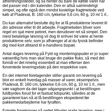
afhentningssteder, og så henter du bare de købte varer når
det passer ind i din kalender. Den er altså ualmindeligt
simpel, og ofte også den mindst kostelige fragtmetode ved
køb af Pladevat, B: 160 cm, tykkelse 0,6 cm, 60 g, 10 m/ 1 rl..
Du kan alternativt beslutte dig for at få produkterne leveret til
din adresse eller til dit arbejde. Fragtmetoden bliver som
regel en sjat mere pebret, men derudover ret så simpel. Den
mest betalelige løsning vil dog til enhver tid være at hente
produkterne selv, som jo afhænger af at du fysisk befinder
dig med kort afstand til e-handlens bopæl.
Antal dages levering på Fyld og monteringspuder er jo super
væsentlig hvis man skal bruge din pakke fluks, så med det
formål er det rimelig essentielt at man efterser den
forventede leveringsdato på den respektive vare.
En del internet foretagender stiller garanti om levering på
blot en enkelt hverdag på masser af varer, eksempelvis
Pladevat, B: 160 cm, tykkelse 0,6 cm, 60 g, 10 m/ 1 rl., men
vær vagtsom da det tager udgangspunkt i at bestillingen
fuldbyrdes forud for et fastsat tidspunkt, således at de
garanteret kan nå at få bestillingen ekspederet før
pakkemedarbejderne har fyraften.
Enkelte forretninger på nettet tilbyder gratis levering, men i