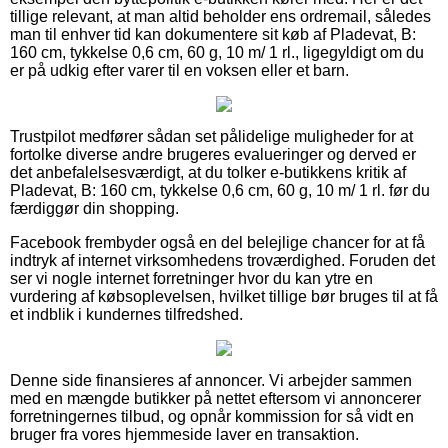
tillige relevant, at man altid beholder ens ordremail, således
man til enhver tid kan dokumentere sit køb af Pladevat, B:
160 cm, tykkelse 0,6 cm, 60 g, 10 m/ 1 rl., ligegyldigt om du
er på udkig efter varer til en voksen eller et barn.
Trustpilot medfører sådan set pålidelige muligheder for at
fortolke diverse andre brugeres evalueringer og derved er
det anbefalelsesværdigt, at du tolker e-butikkens kritik af
Pladevat, B: 160 cm, tykkelse 0,6 cm, 60 g, 10 m/ 1 rl. før du
færdiggør din shopping.
Facebook frembyder også en del belejlige chancer for at få
indtryk af internet virksomhedens troværdighed. Foruden det
ser vi nogle internet forretninger hvor du kan ytre en
vurdering af købsoplevelsen, hvilket tillige bør bruges til at få
et indblik i kundernes tilfredshed.
Denne side finansieres af annoncer. Vi arbejder sammen
med en mængde butikker på nettet eftersom vi annoncerer
forretningernes tilbud, og opnår kommission for så vidt en
bruger fra vores hjemmeside laver en transaktion.