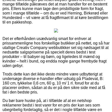
mange tilfælde påkræves det at man handler for en bestemt
pris. Ellers kunne man tage den prisbilligste form for fragt,
som i mange tilfælde – om du er ved Herning, Birkerød eller
Hundested – vil være at få fragtfirmaet til at køre bestillingen
til en pakkeshop.
Det er efterhånden usædvanlig smart for enhver at
prissammenligne hos forskellige butikker på nettet, og så har
utallige Creativ Company webbutikker set sig nødsaget til at
nedsætte salgspriserne på specielt deres bedst i test
produkter – til babyer og børn, og ligeledes til mænd og
kvinder – helt i bund, og endda nogle gange frembyde fragt
uden gebyr.
Trods dette kan det ikke desto mindre være udbytterigt at
undersøge diverse e-handler efter udsalg på Pladevat, B:
160 cm, tykkelse 0,6 cm, 60 g, 10 m/ 1 rl. forud for at du
placerer ordren, sådan at du er på den sikre side med at få
fat i den bedste pris.
Du bør bare huske på, at i tilfælde af at en netshop
reklamerer bedst i test varer for en pris der kan ses som
ubegribelig fordelagtig, så er det i nogle tilfælde være en