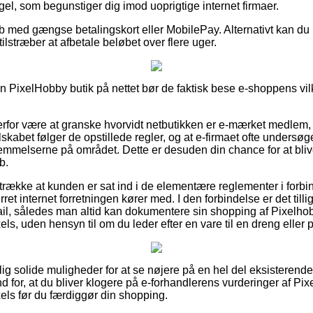
gel, som begunstiger dig imod uoprigtige internet firmaer.
øb med gængse betalingskort eller MobilePay. Alternativt kan du be
u tilstræber at afbetale beløbet over flere uger.
n PixelHobby butik på nettet bør de faktisk bese e-shoppens vilk
derfor være at granske hvorvidt netbutikken er e-mærket medlem
lskabet følger de opstillede regler, og at e-firmaet ofte undersøg
mmelserne på området. Dette er desuden din chance for at blive
b.
retrække at kunden er sat ind i de elementære reglementer i for
ret internet forretningen kører med. I den forbindelse er det tillig
ail, således man altid kan dokumentere sin shopping af Pixelho
, uden hensyn til om du leder efter en vare til en dreng eller p
tlig solide muligheder for at se nøjere på en hel del eksisteren
ind for, at du bliver klogere på e-forhandlerens vurderinger af P
ls før du færdiggør din shopping.