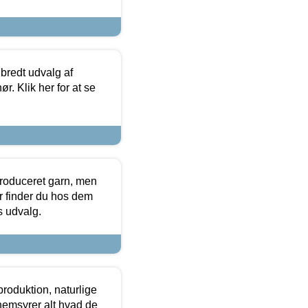
 bredt udvalg af
r. Klik her for at se
produceret garn, men
or finder du hos dem
es udvalg.
roduktion, naturlige
nemsyrer alt hvad de