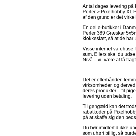
Antal dages levering på 
Perler > Pixelhobby XL Pe
af den grund er det virke
En del e-butikker i Danm
Perler 389 Græskar 5x5mm 
klokkeslæt, så at de har 
Visse internet varehuse 
sum. Ellers skal du udse
Nivå – vil være at få frag
Det er efterhånden temmel
virksomheder, og derved 
deres produkter – til pi
levering uden betaling.
Til gengæld kan det trods 
rabatkoder på Pixelhobby
på at skaffe sig den bedst
Du bør imidlertid ikke un
som uhørt billig, så bur