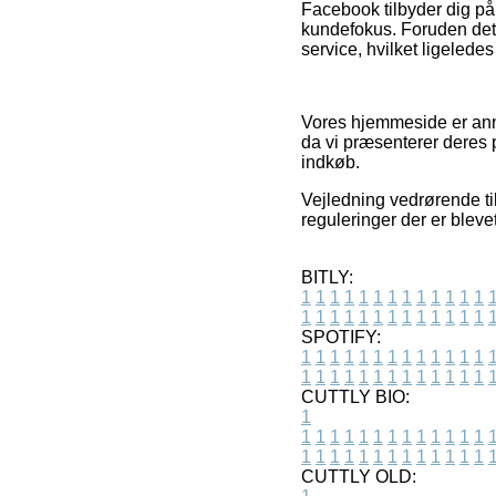
Facebook tilbyder dig på
kundefokus. Foruden det 
service, hvilket ligeledes
Vores hjemmeside er anno
da vi præsenterer deres p
indkøb.
Vejledning vedrørende ti
reguleringer der er bleve
BITLY:
1
1
1
1
1
1
1
1
1
1
1
1
1
1
1
1
1
1
1
1
1
1
1
1
1
1
SPOTIFY:
1
1
1
1
1
1
1
1
1
1
1
1
1
1
1
1
1
1
1
1
1
1
1
1
1
1
CUTTLY BIO:
1
1
1
1
1
1
1
1
1
1
1
1
1
1
1
1
1
1
1
1
1
1
1
1
1
1
1
CUTTLY OLD: