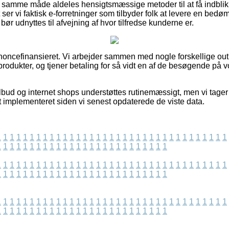
 samme måde aldeles hensigtsmæssige metoder til at få indblik i
ser vi faktisk e-forretninger som tilbyder folk at levere en be
 bør udnyttes til afvejning af hvor tilfredse kunderne er.
ncefinansieret. Vi arbejder sammen med nogle forskellige outl
rodukter, og tjener betaling for så vidt en af de besøgende på v
lbud og internet shops understøttes rutinemæssigt, men vi tager 
t implementeret siden vi senest opdaterede de viste data.
1
1
1
1
1
1
1
1
1
1
1
1
1
1
1
1
1
1
1
1
1
1
1
1
1
1
1
1
1
1
1
1
1
1
1
1
1
1
1
1
1
1
1
1
1
1
1
1
1
1
1
1
1
1
1
1
1
1
1
1
1
1
1
1
1
1
1
1
1
1
1
1
1
1
1
1
1
1
1
1
1
1
1
1
1
1
1
1
1
1
1
1
1
1
1
1
1
1
1
1
1
1
1
1
1
1
1
1
1
1
1
1
1
1
1
1
1
1
1
1
1
1
1
1
1
1
1
1
1
1
1
1
1
1
1
1
1
1
1
1
1
1
1
1
1
1
1
1
1
1
1
1
1
1
1
1
1
1
1
1
1
1
1
1
1
1
1
1
1
1
1
1
1
1
1
1
1
1
1
1
1
1
1