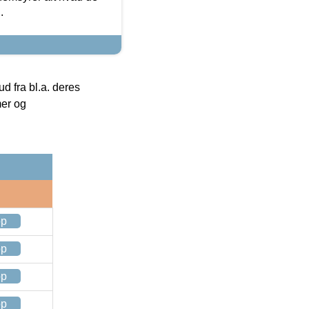
.
 fra bl.a. deres
mer og
op
op
op
op