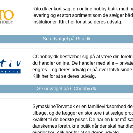
Rito.dk er kort sagt en online hobby butik med h
levering og et stort sortiment som de sælger både
institutioner. Klik her for at se deres udvalg.
Se udvalget på Rito.dk
CChobby.dk bestræber sig på at være din foretr
du handler online. De handler med alle – private,
engros – og deres udvalg er på over tolvtusinde 
Klik her for at se deres udvalg.
Se udvalget på CChobby.dk
SymaskineTorvet.dk er en familievirksomhed der
tilbage, og de lægger en stor ære i at sælge pro
kvalitet til de bedste priser. De har en klar mål
danskernes foretrukne butik når der skal handle
overlocker. Klik her for at se deres udvalg.