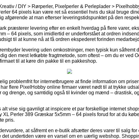
Kreativ / DIY > Rørperler, Pixelperler & Perleplader > Pixelhob
rler 64 pixels kan være ret så essentiel hvis du skal bruge dine
lig afgørende at man efterser leveringstidspunktet på den respek
ark præsterer levering efter en enkelt hverdag på flere varer, 
– 64 pixels, som imidlertid er underforstået at ordren indsende
udsigt til at kunne nå at få ordren ekspederet forinden medarbejde
frembyder levering uden omkostninger, men typisk kun såfremt d
 dig den mest letkøbte fragtmetode, som oftest – om du er ved 
tfirmaet til at køre din pakke til en pakkeshop.
ig problemfrit for internetbrugere at finde information om priser
har flere PixelHobby online firmaer været nødt til at trykke uds
ger og drenge, og samtidig også til kvinder og mænd – drastisk,
alt vise sig gavnligt at inspicere et par forskellige internet sho
 XL Perler 389 Græskar 5x5mm – 64 pixels forud for at du køber
e pris.
dervurdere, at såfremt en e-butik afsætter deres varer til salg fo
de det undertiden være en varsel om en uærlig webshop. Shoppin