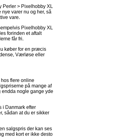
by Perler > Pixelhobby XL
 nye varer nu og her, så
tive vare.
eksempelvis Pixelhobby XL
s forinden et aftalt
rne får fri.
u køber for en præcis
Odense, Værløse eller
 hos flere online
algspriserne på mange af
 og endda nogle gange yde
ps i Danmark efter
, sådan at du er sikker
r en salgspris der kan ses
g med kort er ikke desto