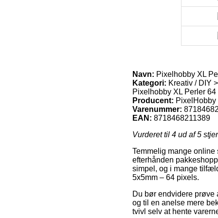
Navn:
Pixelhobby XL Pe
Kategori:
Kreativ / DIY 
Pixelhobby XL Perler 64 
Producent:
PixelHobby
Varenummer:
8718468
EAN:
8718468211389
Vurderet til
4
ud af 5 stje
Temmelig mange online sh
efterhånden pakkeshoppen
simpel, og i mange tilfæ
5x5mm – 64 pixels.
Du bør endvidere prøve at
og til en anelse mere be
tvivl selv at hente varer