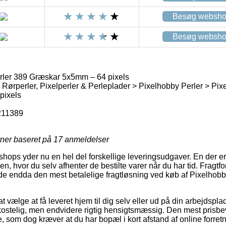
Besøg websh
Besøg websh
rler 389 Græskar 5x5mm – 64 pixels
> Rørperler, Pixelperler & Perleplader > Pixelhobby Perler > Pix
pixels
211389
rner baseret på
17
anmeldelser
ops yder nu en hel del forskellige leveringsudgaver. En der e
, hvor du selv afhenter de bestilte varer når du har tid. Fragtf
lde endda den mest betalelige fragtløsning ved køb af Pixelhob
 vælge at få leveret hjem til dig selv eller ud på din arbejdspla
kostelig, men endvidere rigtig hensigtsmæssig. Den mest prisbev
ne, som dog kræver at du har bopæl i kort afstand af online forre