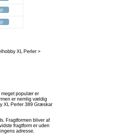
op
op
elhobby XL Perler >
r meget populær er
ormen er nemlig vældig
by XL Perler 389 Græskar
ds. Fragtformen bliver af
idste fragtform er uden
tningens adresse.