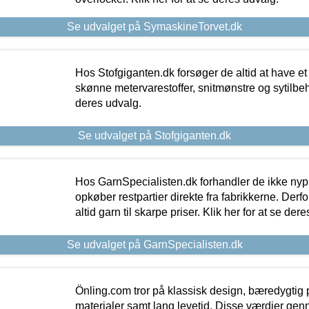
Se udvalget på SymaskineTorvet.dk
Hos Stofgiganten.dk forsøger de altid at have et
skønne metervarestoffer, snitmønstre og sytilbehø
deres udvalg.
Se udvalget på Stofgiganten.dk
Hos GarnSpecialisten.dk forhandler de ikke ny
opkøber restpartier direkte fra fabrikkerne. Derf
altid garn til skarpe priser. Klik her for at se der
Se udvalget på GarnSpecialisten.dk
Önling.com tror på klassisk design, bæredygtig p
materialer samt lang levetid. Disse værdier gen