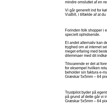
mindre omsluttet af en re
Vi går generelt ind for k
ViaBill, i tilfælde af at d
Forinden folk shopper i e
specielt ophidsende.
Et andet alternativ kan 
tryghed om at internet se
meget erfaring med beste
dilemmaer med dit indkø
Tilsvarende er det at fo
for eksempel hvilken retur
beholder sin faktura e-m
Græskar 5x5mm – 64 pixels
Trustpilot byder på egen
på grund af dette går vi 
Græskar 5x5mm – 64 pixe