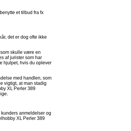
nytte et tilbud fra fx
år, det er dog ofte ikke
, som skulle være en
es af jurister som har
 hjulpet, hvis du oplever
bindelse med handlen, som
e vigtigt, at man stadig
bby XL Perler 389
ige.
de kunders anmeldelser og
ixelhobby XL Perler 389