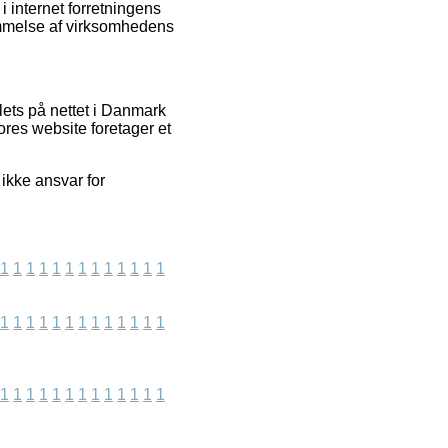
 internet forretningens
dømmelse af virksomhedens
ets på nettet i Danmark
ores website foretager et
ikke ansvar for
1
1
1
1
1
1
1
1
1
1
1
1
1
1
1
1
1
1
1
1
1
1
1
1
1
1
1
1
1
1
1
1
1
1
1
1
1
1
1