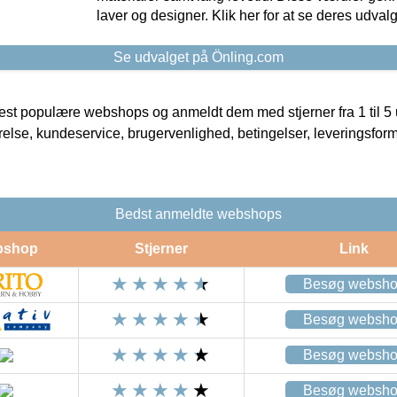
laver og designer. Klik her for at se deres udvalg
Se udvalget på Önling.com
t populære webshops og anmeldt dem med stjerner fra 1 til 5 ud
rrelse, kundeservice, brugervenlighed, betingelser, leveringsfor
Bedst anmeldte webshops
bshop
Stjerner
Link
Besøg websh
Besøg websh
Besøg websh
Besøg websh