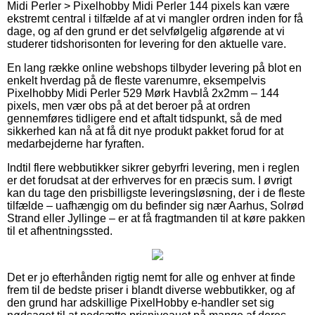
Midi Perler > Pixelhobby Midi Perler 144 pixels kan være
ekstremt central i tilfælde af at vi mangler ordren inden for få
dage, og af den grund er det selvfølgelig afgørende at vi
studerer tidshorisonten for levering for den aktuelle vare.
En lang række online webshops tilbyder levering på blot en
enkelt hverdag på de fleste varenumre, eksempelvis
Pixelhobby Midi Perler 529 Mørk Havblå 2x2mm – 144
pixels, men vær obs på at det beroer på at ordren
gennemføres tidligere end et aftalt tidspunkt, så de med
sikkerhed kan nå at få dit nye produkt pakket forud for at
medarbejderne har fyraften.
Indtil flere webbutikker sikrer gebyrfri levering, men i reglen
er det forudsat at der erhverves for en præcis sum. I øvrigt
kan du tage den prisbilligste leveringsløsning, der i de fleste
tilfælde – uafhængig om du befinder sig nær Aarhus, Solrød
Strand eller Jyllinge – er at få fragtmanden til at køre pakken
til et afhentningssted.
Det er jo efterhånden rigtig nemt for alle og enhver at finde
frem til de bedste priser i blandt diverse webbutikker, og af
den grund har adskillige PixelHobby e-handler set sig