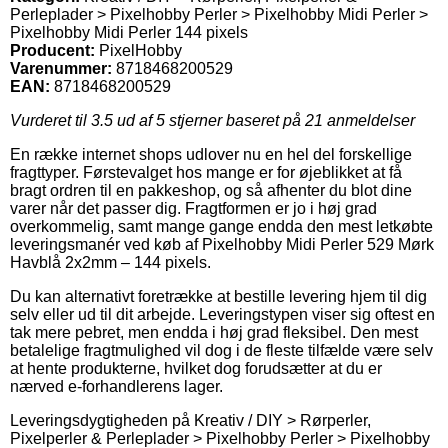
Perleplader > Pixelhobby Perler > Pixelhobby Midi Perler >
Pixelhobby Midi Perler 144 pixels
Producent:
PixelHobby
Varenummer:
8718468200529
EAN:
8718468200529
Vurderet til
3.5
ud af 5 stjerner baseret på
21
anmeldelser
En række internet shops udlover nu en hel del forskellige
fragttyper. Førstevalget hos mange er for øjeblikket at få
bragt ordren til en pakkeshop, og så afhenter du blot dine
varer når det passer dig. Fragtformen er jo i høj grad
overkommelig, samt mange gange endda den mest letkøbte
leveringsmanér ved køb af Pixelhobby Midi Perler 529 Mørk
Havblå 2x2mm – 144 pixels.
Du kan alternativt foretrække at bestille levering hjem til dig
selv eller ud til dit arbejde. Leveringstypen viser sig oftest en
tak mere pebret, men endda i høj grad fleksibel. Den mest
betalelige fragtmulighed vil dog i de fleste tilfælde være selv
at hente produkterne, hvilket dog forudsætter at du er
nærved e-forhandlerens lager.
Leveringsdygtigheden på Kreativ / DIY > Rørperler,
Pixelperler & Perleplader > Pixelhobby Perler > Pixelhobby