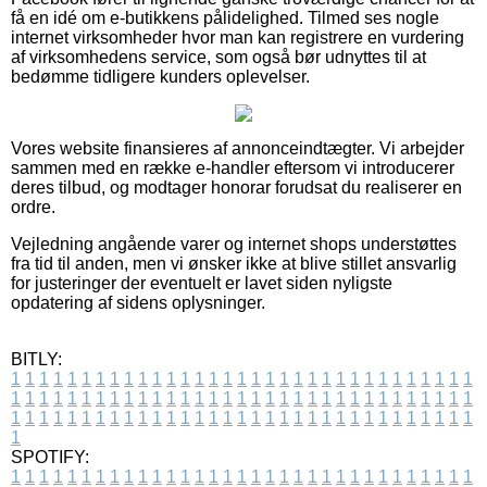
få en idé om e-butikkens pålidelighed. Tilmed ses nogle
internet virksomheder hvor man kan registrere en vurdering
af virksomhedens service, som også bør udnyttes til at
bedømme tidligere kunders oplevelser.
Vores website finansieres af annonceindtægter. Vi arbejder
sammen med en række e-handler eftersom vi introducerer
deres tilbud, og modtager honorar forudsat du realiserer en
ordre.
Vejledning angående varer og internet shops understøttes
fra tid til anden, men vi ønsker ikke at blive stillet ansvarlig
for justeringer der eventuelt er lavet siden nyligste
opdatering af sidens oplysninger.
BITLY:
1
1
1
1
1
1
1
1
1
1
1
1
1
1
1
1
1
1
1
1
1
1
1
1
1
1
1
1
1
1
1
1
1
1
1
1
1
1
1
1
1
1
1
1
1
1
1
1
1
1
1
1
1
1
1
1
1
1
1
1
1
1
1
1
1
1
1
1
1
1
1
1
1
1
1
1
1
1
1
1
1
1
1
1
1
1
1
1
1
1
1
1
1
1
1
1
1
1
1
1
SPOTIFY:
1
1
1
1
1
1
1
1
1
1
1
1
1
1
1
1
1
1
1
1
1
1
1
1
1
1
1
1
1
1
1
1
1