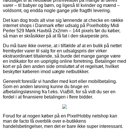
nødsaget til at nedsætte prisniveauet på mange af deres
varer – til babyer og børn, og ligeså til kvinder og mænd –
voldsomt, og endda nogle gange yde fragtfri levering.
Det kan dog trods alt vise sig lønnende at checke en række
internet shops i Danmark efter udsalg på Pixelhobby Midi
Perler 529 Mørk Havblå 2x2mm – 144 pixels før du køber,
så man er skråsikker på at få fat i den skarpeste pris.
Du må bare ikke overse, at i tilfælde af at en butik på nettet
frembyder varer til salg for en udsalgspris der virker
ekstraordinært tiltalende, så burde det mange gange være
en indikator for en uoprigtig online forretning. Betalinger med
kort er på den anden side omsluttet af et regelsæt, hvilket
beskytter køberen imod uægte netbutikker.
Generelt foreslår vi handler med kort eller mobilbetaling.
Som en anden løsning kunne du bruge en
afbetalingsløsning fra f.eks. ViaBill, for så vidt du ser en
fordel i at finansiere betalingen i flere bidder.
Forud for at nogen køber på en PixelHobby netshop kan
man de facto få overblik over e-butikkens
handelsbetingelser, men det er bare ikke super interessant.