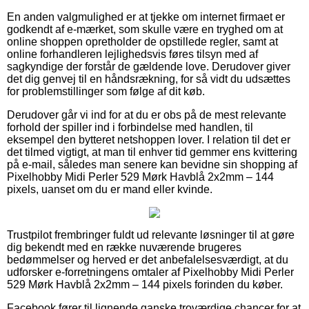
En anden valgmulighed er at tjekke om internet firmaet er
godkendt af e-mærket, som skulle være en tryghed om at
online shoppen opretholder de opstillede regler, samt at
online forhandleren lejlighedsvis føres tilsyn med af
sagkyndige der forstår de gældende love. Derudover giver
det dig genvej til en håndsrækning, for så vidt du udsættes
for problemstillinger som følge af dit køb.
Derudover går vi ind for at du er obs på de mest relevante
forhold der spiller ind i forbindelse med handlen, til
eksempel den bytteret netshoppen lover. I relation til det er
det tilmed vigtigt, at man til enhver tid gemmer ens kvittering
på e-mail, således man senere kan bevidne sin shopping af
Pixelhobby Midi Perler 529 Mørk Havblå 2x2mm – 144
pixels, uanset om du er mand eller kvinde.
Trustpilot frembringer fuldt ud relevante løsninger til at gøre
dig bekendt med en række nuværende brugeres
bedømmelser og herved er det anbefalelsesværdigt, at du
udforsker e-forretningens omtaler af Pixelhobby Midi Perler
529 Mørk Havblå 2x2mm – 144 pixels forinden du køber.
Facebook fører til lignende ganske troværdige chancer for at