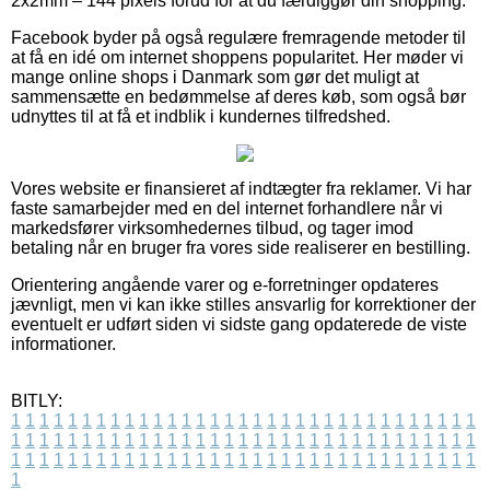
2x2mm – 144 pixels forud for at du færdiggør din shopping.
Facebook byder på også regulære fremragende metoder til
at få en idé om internet shoppens popularitet. Her møder vi
mange online shops i Danmark som gør det muligt at
sammensætte en bedømmelse af deres køb, som også bør
udnyttes til at få et indblik i kundernes tilfredshed.
Vores website er finansieret af indtægter fra reklamer. Vi har
faste samarbejder med en del internet forhandlere når vi
markedsfører virksomhedernes tilbud, og tager imod
betaling når en bruger fra vores side realiserer en bestilling.
Orientering angående varer og e-forretninger opdateres
jævnligt, men vi kan ikke stilles ansvarlig for korrektioner der
eventuelt er udført siden vi sidste gang opdaterede de viste
informationer.
BITLY:
1
1
1
1
1
1
1
1
1
1
1
1
1
1
1
1
1
1
1
1
1
1
1
1
1
1
1
1
1
1
1
1
1
1
1
1
1
1
1
1
1
1
1
1
1
1
1
1
1
1
1
1
1
1
1
1
1
1
1
1
1
1
1
1
1
1
1
1
1
1
1
1
1
1
1
1
1
1
1
1
1
1
1
1
1
1
1
1
1
1
1
1
1
1
1
1
1
1
1
1