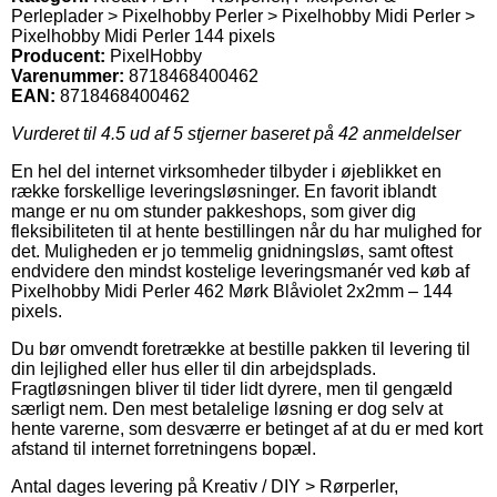
Perleplader > Pixelhobby Perler > Pixelhobby Midi Perler >
Pixelhobby Midi Perler 144 pixels
Producent:
PixelHobby
Varenummer:
8718468400462
EAN:
8718468400462
Vurderet til
4.5
ud af 5 stjerner baseret på
42
anmeldelser
En hel del internet virksomheder tilbyder i øjeblikket en
række forskellige leveringsløsninger. En favorit iblandt
mange er nu om stunder pakkeshops, som giver dig
fleksibiliteten til at hente bestillingen når du har mulighed for
det. Muligheden er jo temmelig gnidningsløs, samt oftest
endvidere den mindst kostelige leveringsmanér ved køb af
Pixelhobby Midi Perler 462 Mørk Blåviolet 2x2mm – 144
pixels.
Du bør omvendt foretrække at bestille pakken til levering til
din lejlighed eller hus eller til din arbejdsplads.
Fragtløsningen bliver til tider lidt dyrere, men til gengæld
særligt nem. Den mest betalelige løsning er dog selv at
hente varerne, som desværre er betinget af at du er med kort
afstand til internet forretningens bopæl.
Antal dages levering på Kreativ / DIY > Rørperler,