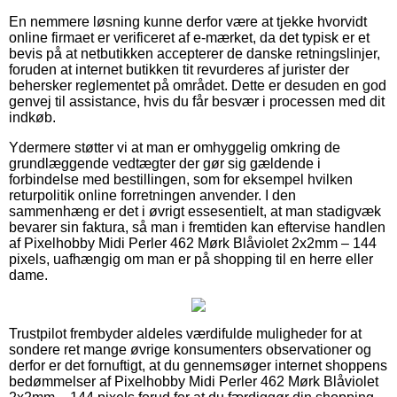
En nemmere løsning kunne derfor være at tjekke hvorvidt
online firmaet er verificeret af e-mærket, da det typisk er et
bevis på at netbutikken accepterer de danske retningslinjer,
foruden at internet butikken tit revurderes af jurister der
behersker reglementet på området. Dette er desuden en god
genvej til assistance, hvis du får besvær i processen med dit
indkøb.
Ydermere støtter vi at man er omhyggelig omkring de
grundlæggende vedtægter der gør sig gældende i
forbindelse med bestillingen, som for eksempel hvilken
returpolitik online forretningen anvender. I den
sammenhæng er det i øvrigt essesentielt, at man stadigvæk
bevarer sin faktura, så man i fremtiden kan eftervise handlen
af Pixelhobby Midi Perler 462 Mørk Blåviolet 2x2mm – 144
pixels, uafhængig om man er på shopping til en herre eller
dame.
Trustpilot frembyder aldeles værdifulde muligheder for at
sondere ret mange øvrige konsumenters observationer og
derfor er det fornuftigt, at du gennemsøger internet shoppens
bedømmelser af Pixelhobby Midi Perler 462 Mørk Blåviolet