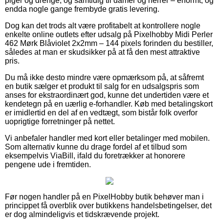
piger og drenge, og samtidig til damer og herrer – enormt, og
endda nogle gange frembyde gratis levering.
Dog kan det trods alt være profitabelt at kontrollere nogle
enkelte online outlets efter udsalg på Pixelhobby Midi Perler
462 Mørk Blåviolet 2x2mm – 144 pixels forinden du bestiller,
således at man er skudsikker på at få den mest attraktive
pris.
Du må ikke desto mindre være opmærksom på, at såfremt
en butik sælger et produkt til salg for en udsalgspris som
anses for ekstraordinært god, kunne det undertiden være et
kendetegn på en uærlig e-forhandler. Køb med betalingskort
er imidlertid en del af en vedtægt, som bistår folk overfor
uoprigtige forretninger på nettet.
Vi anbefaler handler med kort eller betalinger med mobilen.
Som alternativ kunne du drage fordel af et tilbud som
eksempelvis ViaBill, ifald du foretrækker at honorere
pengene ude i fremtiden.
Før nogen handler på en PixelHobby butik behøver man i
princippet få overblik over butikkens handelsbetingelser, det
er dog almindeligvis et tidskrævende projekt.