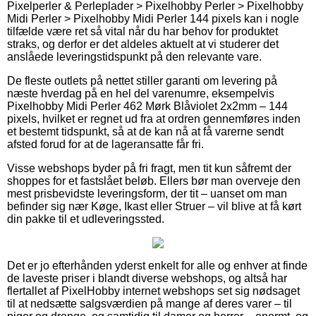
Pixelperler & Perleplader > Pixelhobby Perler > Pixelhobby
Midi Perler > Pixelhobby Midi Perler 144 pixels kan i nogle
tilfælde være ret så vital når du har behov for produktet
straks, og derfor er det aldeles aktuelt at vi studerer det
anslåede leveringstidspunkt på den relevante vare.
De fleste outlets på nettet stiller garanti om levering på
næste hverdag på en hel del varenumre, eksempelvis
Pixelhobby Midi Perler 462 Mørk Blåviolet 2x2mm – 144
pixels, hvilket er regnet ud fra at ordren gennemføres inden
et bestemt tidspunkt, så at de kan nå at få varerne sendt
afsted forud for at de lageransatte får fri.
Visse webshops byder på fri fragt, men tit kun såfremt der
shoppes for et fastslået beløb. Ellers bør man overveje den
mest prisbevidste leveringsform, der tit – uanset om man
befinder sig nær Køge, Ikast eller Struer – vil blive at få kørt
din pakke til et udleveringssted.
Det er jo efterhånden yderst enkelt for alle og enhver at finde
de laveste priser i blandt diverse webshops, og altså har
flertallet af PixelHobby internet webshops set sig nødsaget
til at nedsætte salgsværdien på mange af deres varer – til