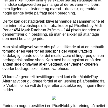
hel del PixelHobby online selskaber set sig nødsaget til at
mindske salgsværdien på mange af deres varer – til børn,
men ligeledes til kvinder og mænd – drastisk, og endda
nogle gange byde på fragt uden beregning.
Derfor kan det stadigvæk blive lønnende at sammenligne et
par internet webshops efter rabatkoder på Pixelhobby Midi
Perler 454 Mørk Rødbrun 2x2mm – 144 pixels forinden du
gennemfører din bestilling, så man er sikker på at antage
den mest betalelige pris.
Man skal alligevel være obs på, at i tilfælde af at en netbutik
forhandler en vare for en salgspris der virker ufattelig
fordelagtig, burde det for det meste være et fingerpeg om en
bedragerisk online shop. Køb med betalingskort er på den
anden side omfavnet af en vedtægt, der værner køberen
overfor bedrageriske internet varehuse.
Vi foreslår generelt bestillinger med kort eller MobilePay.
Alternativt bør du drage fordel af en løsning på afbetaling fra
fx ViaBill, for så vidt du higer efter at dække regningen i flere
bidder.
Forinden nogen bestiller i en PixelHobby forretning på nettet