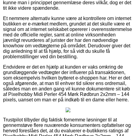
kunne man i princippet gennemlæse deres vilkår, dog er det
tit ikke videre spændende.
Et nemmere alternativ kunne være at kontrollere om internet
butikken er e-mærket medlem, grundet at det skulle være et
signal om at internet selskabet opererer i overensstemmelse
med de officielle regler, samt at online virksomheden
jævnligt revurderes af jurister der har den nødvendige
knowhow om vedtægterne på området. Derudover giver det
dig anledning til at få hjælp, for så vidt du skulle få
problemstillinger ved din bestilling.
Endvidere er det en hjælp at kunden er vaks omkring de
grundlæggende vedtægter der influerer på transaktionen,
som eksempelvis hvilken bytteret e-shoppen har. Her er det
også afgørende, at man til enhver tid sikrer ens ordremail,
således man en anden gang vil kunne dokumentere sit køb
af Pixelhobby Midi Perler 454 Mørk Rødbrun 2x2mm – 144
pixels, uanset om man er på indkøb til en dame eller herre.
Trustpilot tilbyder dig faktisk fornemme løsninger til at
gennemstøve flere nuværende konsumenters opfattelser og
herved foreslåes det, at du evaluerer e-butikkens ratings af