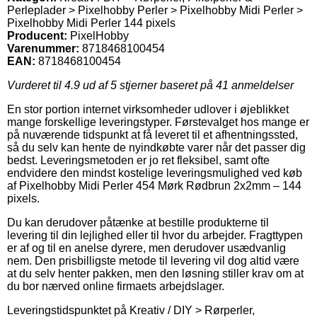
Perleplader > Pixelhobby Perler > Pixelhobby Midi Perler >
Pixelhobby Midi Perler 144 pixels
Producent:
PixelHobby
Varenummer:
8718468100454
EAN:
8718468100454
Vurderet til
4.9
ud af 5 stjerner baseret på
41
anmeldelser
En stor portion internet virksomheder udlover i øjeblikket
mange forskellige leveringstyper. Førstevalget hos mange er
på nuværende tidspunkt at få leveret til et afhentningssted,
så du selv kan hente de nyindkøbte varer når det passer dig
bedst. Leveringsmetoden er jo ret fleksibel, samt ofte
endvidere den mindst kostelige leveringsmulighed ved køb
af Pixelhobby Midi Perler 454 Mørk Rødbrun 2x2mm – 144
pixels.
Du kan derudover påtænke at bestille produkterne til
levering til din lejlighed eller til hvor du arbejder. Fragttypen
er af og til en anelse dyrere, men derudover usædvanlig
nem. Den prisbilligste metode til levering vil dog altid være
at du selv henter pakken, men den løsning stiller krav om at
du bor nærved online firmaets arbejdslager.
Leveringstidspunktet på Kreativ / DIY > Rørperler,