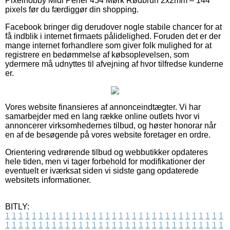
Pixelhobby Midi Perler 454 Mørk Rødbrun 2x2mm – 144
pixels før du færdiggør din shopping.
Facebook bringer dig derudover nogle stabile chancer for at
få indblik i internet firmaets pålidelighed. Foruden det er der
mange internet forhandlere som giver folk mulighed for at
registrere en bedømmelse af købsoplevelsen, som
ydermere må udnyttes til afvejning af hvor tilfredse kunderne
er.
Vores website finansieres af annonceindtægter. Vi har
samarbejder med en lang række online outlets hvor vi
annoncerer virksomhedernes tilbud, og høster honorar når
en af de besøgende på vores website foretager en ordre.
Orientering vedrørende tilbud og webbutikker opdateres
hele tiden, men vi tager forbehold for modifikationer der
eventuelt er iværksat siden vi sidste gang opdaterede
websitets informationer.
BITLY:
1
1
1
1
1
1
1
1
1
1
1
1
1
1
1
1
1
1
1
1
1
1
1
1
1
1
1
1
1
1
1
1
1
1
1
1
1
1
1
1
1
1
1
1
1
1
1
1
1
1
1
1
1
1
1
1
1
1
1
1
1
1
1
1
1
1