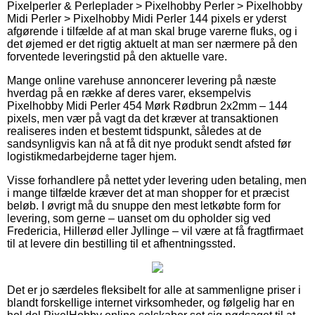
Pixelperler & Perleplader > Pixelhobby Perler > Pixelhobby
Midi Perler > Pixelhobby Midi Perler 144 pixels er yderst
afgørende i tilfælde af at man skal bruge varerne fluks, og i
det øjemed er det rigtig aktuelt at man ser nærmere på den
forventede leveringstid på den aktuelle vare.
Mange online varehuse annoncerer levering på næste
hverdag på en række af deres varer, eksempelvis
Pixelhobby Midi Perler 454 Mørk Rødbrun 2x2mm – 144
pixels, men vær på vagt da det kræver at transaktionen
realiseres inden et bestemt tidspunkt, således at de
sandsynligvis kan nå at få dit nye produkt sendt afsted før
logistikmedarbejderne tager hjem.
Visse forhandlere på nettet yder levering uden betaling, men
i mange tilfælde kræver det at man shopper for et præcist
beløb. I øvrigt må du snuppe den mest letkøbte form for
levering, som gerne – uanset om du opholder sig ved
Fredericia, Hillerød eller Jyllinge – vil være at få fragtfirmaet
til at levere din bestilling til et afhentningssted.
Det er jo særdeles fleksibelt for alle at sammenligne priser i
blandt forskellige internet virksomheder, og følgelig har en