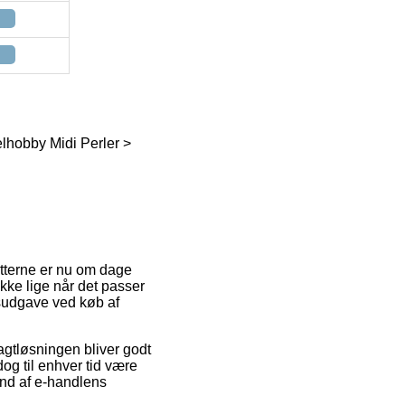
elhobby Midi Perler >
ritterne er nu om dage
pakke lige når det passer
gsudgave ved køb af
ragtløsningen bliver godt
og til enhver tid være
and af e-handlens