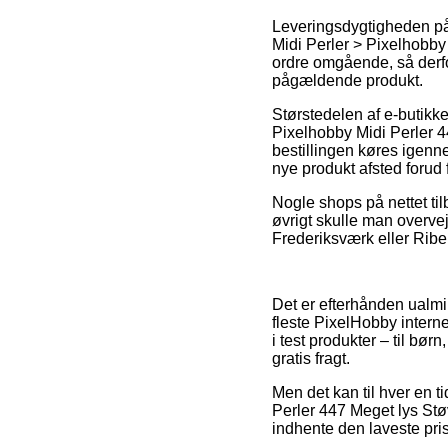
Leveringsdygtigheden på 
Midi Perler > Pixelhobby 
ordre omgående, så derfo
pågældende produkt.
Størstedelen af e-butik
Pixelhobby Midi Perler 4
bestillingen køres igenne
nye produkt afsted forud f
Nogle shops på nettet tilb
øvrigt skulle man overvej
Frederiksværk eller Ribe –
Det er efterhånden ualmi
fleste PixelHobby interne
i test produkter – til b
gratis fragt.
Men det kan til hver en t
Perler 447 Meget lys Støv
indhente den laveste pris