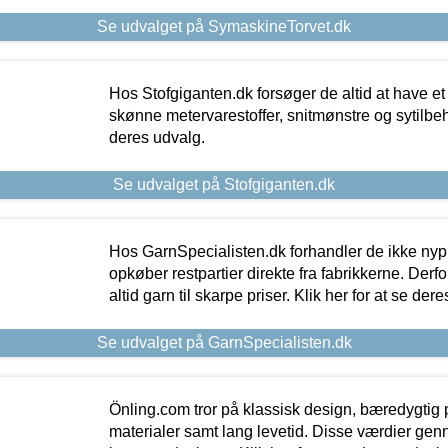
Se udvalget på SymaskineTorvet.dk
Hos Stofgiganten.dk forsøger de altid at have et
skønne metervarestoffer, snitmønstre og sytilbehø
deres udvalg.
Se udvalget på Stofgiganten.dk
Hos GarnSpecialisten.dk forhandler de ikke ny
opkøber restpartier direkte fra fabrikkerne. Derf
altid garn til skarpe priser. Klik her for at se der
Se udvalget på GarnSpecialisten.dk
Önling.com tror på klassisk design, bæredygtig p
materialer samt lang levetid. Disse værdier gen