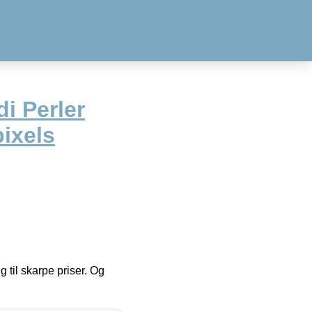
i Perler
pixels
g til skarpe priser. Og