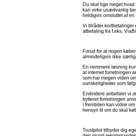
Du skal lige meget hvad v
kan virke usædvanlig besk
heldigvis omsluttet af en
Vi tilråder kortbetaling
afbetaling fra f.eks. ViaBi
Forud for at nogen køber
almindeligvis ikke særli
En nemmere løsning kunne
at internet forretningen
som har megen viden om r
vanskeligheder som følge
Endvidere anbefaler vi a
bytteret forretningen anv
i fremtiden kan vidne om
hensyn til om du skal køb
Trustpilot tilbyder dig e
den grund rekommanderer 