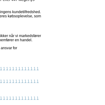
ningens kundetilfredshed.
deres købsoplevelse, som
ikker når vi markedsfører
nnemfører en handel.
 ansvar for
1
1
1
1
1
1
1
1
1
1
1
1
1
1
1
1
1
1
1
1
1
1
1
1
1
1
1
1
1
1
1
1
1
1
1
1
1
1
1