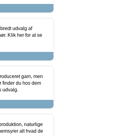
 bredt udvalg af
r. Klik her for at se
produceret garn, men
or finder du hos dem
es udvalg.
roduktion, naturlige
nemsyrer alt hvad de