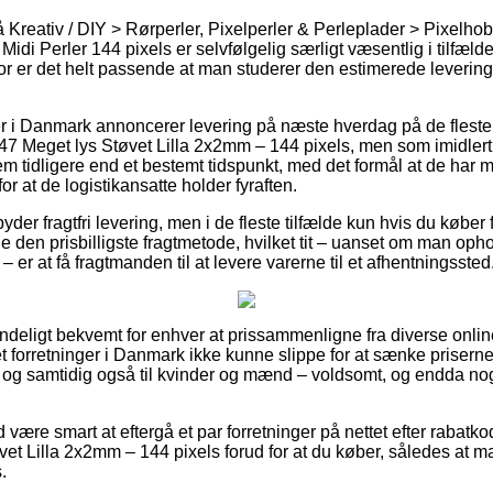
Kreativ / DIY > Rørperler, Pixelperler & Perleplader > Pixelho
Midi Perler 144 pixels er selvfølgelig særligt væsentlig i tilfæl
r er det helt passende at man studerer den estimerede levering
ker i Danmark annoncerer levering på næste hverdag på de flest
47 Meget lys Støvet Lilla 2x2mm – 144 pixels, men som imidlertid
m tidligere end et bestemt tidspunkt, med det formål at de har mul
or at de logistikansatte holder fyraften.
yder fragtfri levering, men i de fleste tilfælde kun hvis du køber f
e den prisbilligste fragtmetode, hvilket tit – uanset om man oph
 er at få fragtmanden til at levere varerne til et afhentningssted
ndeligt bekvemt for enhver at prissammenligne fra diverse online
t forretninger i Danmark ikke kunne slippe for at sænke prisern
ørn, og samtidig også til kvinder og mænd – voldsomt, og endda n
id være smart at eftergå et par forretninger på nettet efter rabat
et Lilla 2x2mm – 144 pixels forud for at du køber, således at man
.