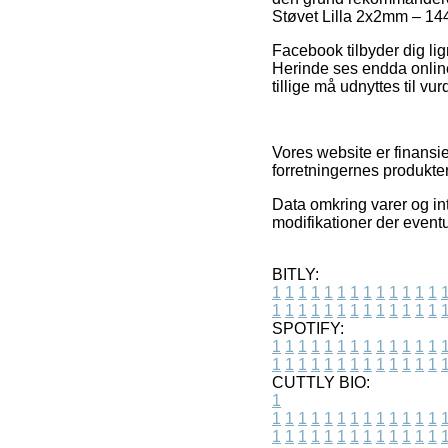
Støvet Lilla 2x2mm – 144
Facebook tilbyder dig lig
Herinde ses endda onlin
tillige må udnyttes til vu
Vores website er finansi
forretningernes produkte
Data omkring varer og inte
modifikationer der eventu
BITLY:
1
1
1
1
1
1
1
1
1
1
1
1
1
1
1
1
1
1
1
1
1
1
1
1
1
1
SPOTIFY:
1
1
1
1
1
1
1
1
1
1
1
1
1
1
1
1
1
1
1
1
1
1
1
1
1
1
CUTTLY BIO:
1
1
1
1
1
1
1
1
1
1
1
1
1
1
1
1
1
1
1
1
1
1
1
1
1
1
1