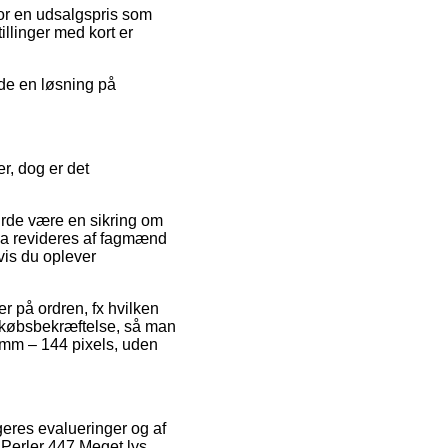
 for en udsalgspris som
illinger med kort er
nde en løsning på
r, dog er det
urde være en sikring om
da revideres af fagmænd
vis du oplever
r på ordren, fx hvilken
ns købsbekræftelse, så man
x2mm – 144 pixels, uden
ugeres evalueringer og af
 Perler 447 Meget lys