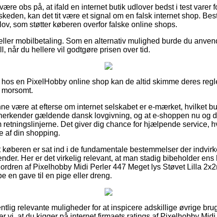
ære obs på, at ifald en internet butik udlover bedst i test varer
eden, kan det tit være et signal om en falsk internet shop. Best
 lov, som støtter køberen overfor falske online shops.
er eller mobilbetaling. Som en alternativ mulighed burde du anve
ll, når du hellere vil godtgøre prisen over tid.
 hos en PixelHobby online shop kan de altid skimme deres regle
g morsomt.
 være at efterse om internet selskabet er e-mærket, hvilket b
 anerkender gældende dansk lovgivning, og at e-shoppen nu og 
etningslinjerne. Det giver dig chance for hjælpende service, h
 af din shopping.
t køberen er sat ind i de fundamentale bestemmelser der indvirke
ender. Her er det virkelig relevant, at man stadig bibeholder e
 ordren af Pixelhobby Midi Perler 447 Meget lys Støvet Lilla 2
e en gave til en pige eller dreng.
gentlig relevante muligheder for at inspicere adskillige øvrige br
vi, at du kigger på internet firmaets ratings af Pixelhobby Midi