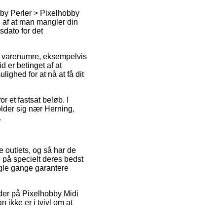
bby Perler > Pixelhobby
de af at man mangler din
sdato for det
e varenumre, eksempelvis
 er betinget af at
ighed for at nå at få dit
or et fastsat beløb. I
older sig nær Herning,
.
 outlets, og så har de
e på specielt deres bedst
ogle gange garantere
koder på Pixelhobby Midi
 ikke er i tvivl om at