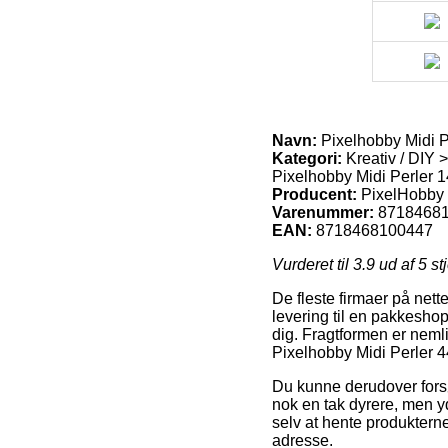
Navn:
Pixelhobby Midi P
Kategori:
Kreativ / DIY >
Pixelhobby Midi Perler 1
Producent:
PixelHobby
Varenummer:
8718468
EAN:
8718468100447
Vurderet til
3.9
ud af 5 st
De fleste firmaer på nette
levering til en pakkeshop,
dig. Fragtformen er neml
Pixelhobby Midi Perler 4
Du kunne derudover forsøg
nok en tak dyrere, men yd
selv at hente produkterne
adresse.