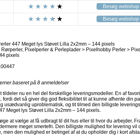
Besøg webshop
Besøg webshop
erler 447 Meget lys Støvet Lilla 2x2mm – 144 pixels
 Rørperler, Pixelperler & Perleplader > Pixelhobby Perler > Pix
44 pixels
100447
jerner baseret på
8
anmeldelser
t tildeler nu en hel del forskellige leveringsmodeller. En af favo
 fordi det så giver dig god fleksibilitet til at kunne afhente din 
ig usædvanlig uproblematisk, og tit tilmed den billigste leverin
47 Meget lys Støvet Lilla 2x2mm – 144 pixels.
e at vælge at få udbragt til dit hus eller til hvor du arbejder. F
ermere meget smertefri. Den billigste mulighed for levering vil d
, men den mulighed er betinget af at du opholder dig i kort afst