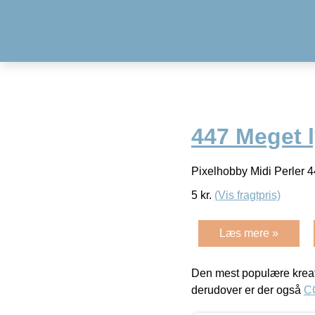
447 Meget l
Pixelhobby Midi Perler 4
5
kr.
(Vis fragtpris)
Læs mere »
Den mest populære kreat
derudover er der også
C