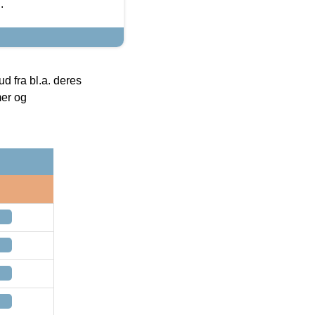
.
 fra bl.a. deres
mer og