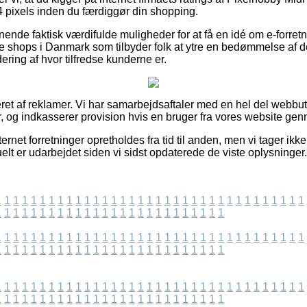
 pixels inden du færdiggør din shopping.
nende faktisk værdifulde muligheder for at få en idé om e-forret
e shops i Danmark som tilbyder folk at ytre en bedømmelse af 
rdering af hvor tilfredse kunderne er.
eret af reklamer. Vi har samarbejdsaftaler med en hel del webbut
r, og indkasserer provision hvis en bruger fra vores website ge
rnet forretninger opretholdes fra tid til anden, men vi tager ikke
elt er udarbejdet siden vi sidst opdaterede de viste oplysninger.
1
1
1
1
1
1
1
1
1
1
1
1
1
1
1
1
1
1
1
1
1
1
1
1
1
1
1
1
1
1
1
1
1
1
1
1
1
1
1
1
1
1
1
1
1
1
1
1
1
1
1
1
1
1
1
1
1
1
1
1
1
1
1
1
1
1
1
1
1
1
1
1
1
1
1
1
1
1
1
1
1
1
1
1
1
1
1
1
1
1
1
1
1
1
1
1
1
1
1
1
1
1
1
1
1
1
1
1
1
1
1
1
1
1
1
1
1
1
1
1
1
1
1
1
1
1
1
1
1
1
1
1
1
1
1
1
1
1
1
1
1
1
1
1
1
1
1
1
1
1
1
1
1
1
1
1
1
1
1
1
1
1
1
1
1
1
1
1
1
1
1
1
1
1
1
1
1
1
1
1
1
1
1