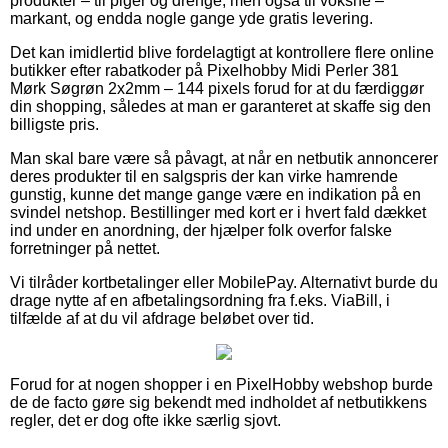
produkter – til piger og drenge, men også til voksne –
markant, og endda nogle gange yde gratis levering.
Det kan imidlertid blive fordelagtigt at kontrollere flere online
butikker efter rabatkoder på Pixelhobby Midi Perler 381
Mørk Søgrøn 2x2mm – 144 pixels forud for at du færdiggør
din shopping, således at man er garanteret at skaffe sig den
billigste pris.
Man skal bare være så påvagt, at når en netbutik annoncerer
deres produkter til en salgspris der kan virke hamrende
gunstig, kunne det mange gange være en indikation på en
svindel netshop. Bestillinger med kort er i hvert fald dækket
ind under en anordning, der hjælper folk overfor falske
forretninger på nettet.
Vi tilråder kortbetalinger eller MobilePay. Alternativt burde du
drage nytte af en afbetalingsordning fra f.eks. ViaBill, i
tilfælde af at du vil afdrage beløbet over tid.
Forud for at nogen shopper i en PixelHobby webshop burde
de de facto gøre sig bekendt med indholdet af netbutikkens
regler, det er dog ofte ikke særlig sjovt.