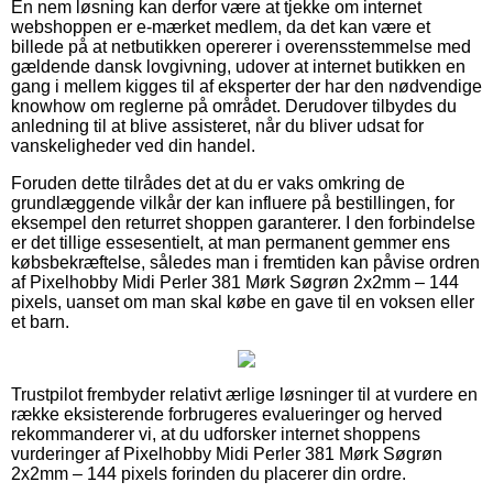
En nem løsning kan derfor være at tjekke om internet
webshoppen er e-mærket medlem, da det kan være et
billede på at netbutikken opererer i overensstemmelse med
gældende dansk lovgivning, udover at internet butikken en
gang i mellem kigges til af eksperter der har den nødvendige
knowhow om reglerne på området. Derudover tilbydes du
anledning til at blive assisteret, når du bliver udsat for
vanskeligheder ved din handel.
Foruden dette tilrådes det at du er vaks omkring de
grundlæggende vilkår der kan influere på bestillingen, for
eksempel den returret shoppen garanterer. I den forbindelse
er det tillige essesentielt, at man permanent gemmer ens
købsbekræftelse, således man i fremtiden kan påvise ordren
af Pixelhobby Midi Perler 381 Mørk Søgrøn 2x2mm – 144
pixels, uanset om man skal købe en gave til en voksen eller
et barn.
Trustpilot frembyder relativt ærlige løsninger til at vurdere en
række eksisterende forbrugeres evalueringer og herved
rekommanderer vi, at du udforsker internet shoppens
vurderinger af Pixelhobby Midi Perler 381 Mørk Søgrøn
2x2mm – 144 pixels forinden du placerer din ordre.