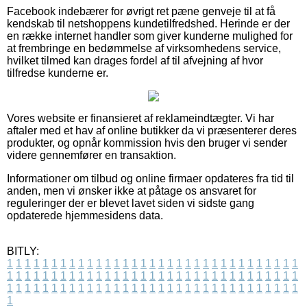
Facebook indebærer for øvrigt ret pæne genveje til at få
kendskab til netshoppens kundetilfredshed. Herinde er der
en række internet handler som giver kunderne mulighed for
at frembringe en bedømmelse af virksomhedens service,
hvilket tilmed kan drages fordel af til afvejning af hvor
tilfredse kunderne er.
Vores website er finansieret af reklameindtægter. Vi har
aftaler med et hav af online butikker da vi præsenterer deres
produkter, og opnår kommission hvis den bruger vi sender
videre gennemfører en transaktion.
Informationer om tilbud og online firmaer opdateres fra tid til
anden, men vi ønsker ikke at påtage os ansvaret for
reguleringer der er blevet lavet siden vi sidste gang
opdaterede hjemmesidens data.
BITLY:
1
1
1
1
1
1
1
1
1
1
1
1
1
1
1
1
1
1
1
1
1
1
1
1
1
1
1
1
1
1
1
1
1
1
1
1
1
1
1
1
1
1
1
1
1
1
1
1
1
1
1
1
1
1
1
1
1
1
1
1
1
1
1
1
1
1
1
1
1
1
1
1
1
1
1
1
1
1
1
1
1
1
1
1
1
1
1
1
1
1
1
1
1
1
1
1
1
1
1
1