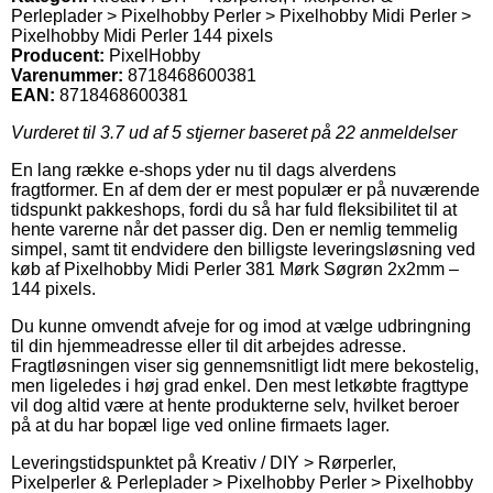
Perleplader > Pixelhobby Perler > Pixelhobby Midi Perler >
Pixelhobby Midi Perler 144 pixels
Producent:
PixelHobby
Varenummer:
8718468600381
EAN:
8718468600381
Vurderet til
3.7
ud af 5 stjerner baseret på
22
anmeldelser
En lang række e-shops yder nu til dags alverdens
fragtformer. En af dem der er mest populær er på nuværende
tidspunkt pakkeshops, fordi du så har fuld fleksibilitet til at
hente varerne når det passer dig. Den er nemlig temmelig
simpel, samt tit endvidere den billigste leveringsløsning ved
køb af Pixelhobby Midi Perler 381 Mørk Søgrøn 2x2mm –
144 pixels.
Du kunne omvendt afveje for og imod at vælge udbringning
til din hjemmeadresse eller til dit arbejdes adresse.
Fragtløsningen viser sig gennemsnitligt lidt mere bekostelig,
men ligeledes i høj grad enkel. Den mest letkøbte fragttype
vil dog altid være at hente produkterne selv, hvilket beroer
på at du har bopæl lige ved online firmaets lager.
Leveringstidspunktet på Kreativ / DIY > Rørperler,
Pixelperler & Perleplader > Pixelhobby Perler > Pixelhobby