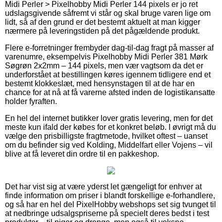
Midi Perler > Pixelhobby Midi Perler 144 pixels er jo ret
udslagsgivende såfremt vi står og skal bruge varen lige om
lidt, så af den grund er det bestemt aktuelt at man kigger
nærmere på leveringstiden på det pågældende produkt.
Flere e-forretninger frembyder dag-til-dag fragt på masser af
varenumre, eksempelvis Pixelhobby Midi Perler 381 Mørk
Søgrøn 2x2mm – 144 pixels, men vær vagtsom da det er
underforstået at bestillingen køres igennem tidligere end et
bestemt klokkeslæt, med hensynstagen til at de har en
chance for at nå at få varerne afsted inden de logistikansatte
holder fyraften.
En hel del internet butikker lover gratis levering, men for det
meste kun ifald der købes for et konkret beløb. I øvrigt må du
vælge den prisbilligste fragtmetode, hvilket oftest – uanset
om du befinder sig ved Kolding, Middelfart eller Vojens – vil
blive at få leveret din ordre til en pakkeshop.
Det har vist sig at være yderst let gængeligt for enhver at
finde information om priser i blandt forskellige e-forhandlere,
og så har en hel del PixelHobby webshops set sig tvunget til
at nedbringe udsalgspriserne på specielt deres bedst i test