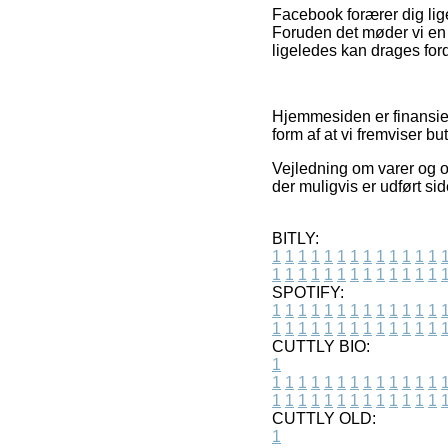
Facebook forærer dig lige
Foruden det møder vi en 
ligeledes kan drages fordel
Hjemmesiden er finansier
form af at vi fremviser bu
Vejledning om varer og o
der muligvis er udført si
BITLY:
1
1
1
1
1
1
1
1
1
1
1
1
1
1
1
1
1
1
1
1
1
1
1
1
1
1
SPOTIFY:
1
1
1
1
1
1
1
1
1
1
1
1
1
1
1
1
1
1
1
1
1
1
1
1
1
1
CUTTLY BIO:
1
1
1
1
1
1
1
1
1
1
1
1
1
1
1
1
1
1
1
1
1
1
1
1
1
1
1
CUTTLY OLD:
1