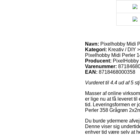
Navn:
Pixelhobby Midi P
Kategori:
Kreativ / DIY >
Pixelhobby Midi Perler 1
Producent:
PixelHobby
Varenummer:
8718468
EAN:
8718468000358
Vurderet til
4.4
ud af 5 st
Masser af online virksomh
er lige nu at få leveret t
tid. Leveringsformen er jo
Perler 358 Grågrøn 2x2m
Du burde ydermere afveje f
Denne viser sig undertid
enhver tid være selv at 