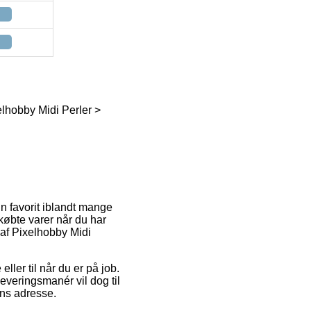
elhobby Midi Perler >
En favorit iblandt mange
 købte varer når du har
b af Pixelhobby Midi
ller til når du er på job.
everingsmanér vil dog til
ens adresse.