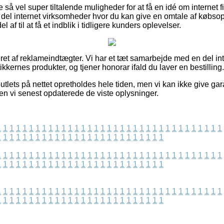
 så vel super tiltalende muligheder for at få en idé om internet f
del internet virksomheder hvor du kan give en omtale af købsop
 af til at få et indblik i tidligere kunders oplevelser.
et af reklameindtægter. Vi har et tæt samarbejde med en del in
tikkernes produkter, og tjener honorar ifald du laver en bestilling.
utlets på nettet opretholdes hele tiden, men vi kan ikke give ga
den vi senest opdaterede de viste oplysninger.
1
1
1
1
1
1
1
1
1
1
1
1
1
1
1
1
1
1
1
1
1
1
1
1
1
1
1
1
1
1
1
1
1
1
1
1
1
1
1
1
1
1
1
1
1
1
1
1
1
1
1
1
1
1
1
1
1
1
1
1
1
1
1
1
1
1
1
1
1
1
1
1
1
1
1
1
1
1
1
1
1
1
1
1
1
1
1
1
1
1
1
1
1
1
1
1
1
1
1
1
1
1
1
1
1
1
1
1
1
1
1
1
1
1
1
1
1
1
1
1
1
1
1
1
1
1
1
1
1
1
1
1
1
1
1
1
1
1
1
1
1
1
1
1
1
1
1
1
1
1
1
1
1
1
1
1
1
1
1
1
1
1
1
1
1
1
1
1
1
1
1
1
1
1
1
1
1
1
1
1
1
1
1