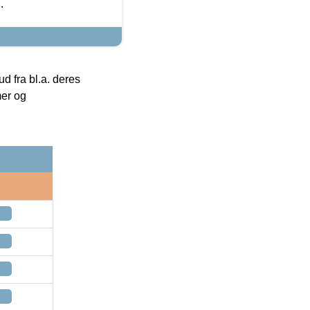
.
 fra bl.a. deres
mer og