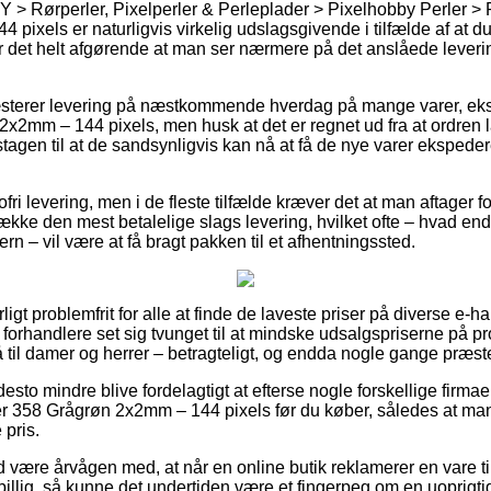
IY > Rørperler, Pixelperler & Perleplader > Pixelhobby Perler >
4 pixels er naturligvis virkelig udslagsgivende i tilfælde af at d
er det helt afgørende at man ser nærmere på det anslåede lever
ræsterer levering på næstkommende hverdag på mange varer, e
x2mm – 144 pixels, men husk at det er regnet ud fra at ordren la
agen til at de sandsynligvis kan nå at få de nye varer ekspede
ofri levering, men i de fleste tilfælde kræver det at man aftager f
kke den mest betalelige slags levering, hvilket ofte – hvad en
rn – vil være at få bragt pakken til et afhentningssted.
igt problemfrit for alle at finde de laveste priser på diverse e-h
 forhandlere set sig tvunget til at mindske udsalgspriserne på pr
til damer og herrer – betragteligt, og endda nogle gange præstere
esto mindre blive fordelagtigt at efterse nogle forskellige firmae
r 358 Grågrøn 2x2mm – 144 pixels før du køber, således at man 
 pris.
 være årvågen med, at når en online butik reklamerer en vare til
illig, så kunne det undertiden være et fingerpeg om en uoprigti