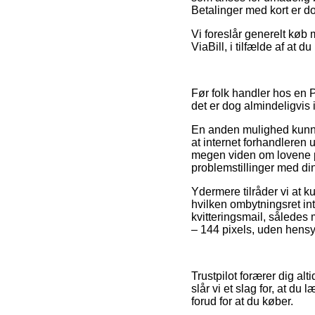
Betalinger med kort er dog
Vi foreslår generelt køb 
ViaBill, i tilfælde af at 
Før folk handler hos en 
det er dog almindeligvis
En anden mulighed kunne 
at internet forhandleren 
megen viden om lovene på 
problemstillinger med din
Ydermere tilråder vi at k
hvilken ombytningsret int
kvitteringsmail, således
– 144 pixels, uden hensyn
Trustpilot forærer dig al
slår vi et slag for, at 
forud for at du køber.