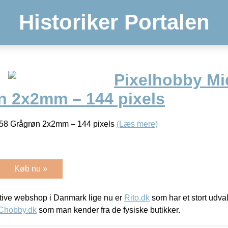
Historiker Portalen
Pixelhobby Mid
n 2x2mm – 144 pixels
358 Grågrøn 2x2mm – 144 pixels
(Læs mere)
Køb nu »
ive webshop i Danmark lige nu er
Rito.dk
som har et stort udval
Chobby.dk
som man kender fra de fysiske butikker.