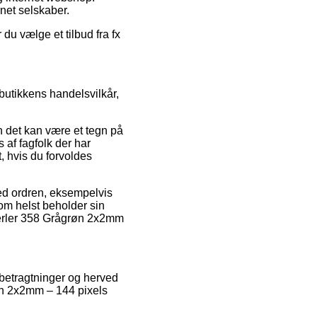
rnet selskaber.
du vælge et tilbud fra fx
butikkens handelsvilkår,
 det kan være et tegn på
 af fagfolk der har
, hvis du forvoldes
med ordren, eksempelvis
som helst beholder sin
 Perler 358 Grågrøn 2x2mm
s betragtninger og herved
røn 2x2mm – 144 pixels