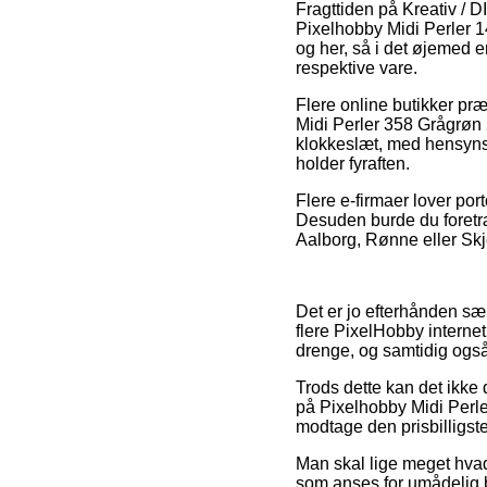
Fragttiden på Kreativ / D
Pixelhobby Midi Perler 14
og her, så i det øjemed 
respektive vare.
Flere online butikker p
Midi Perler 358 Grågrøn 2
klokkeslæt, med hensynst
holder fyraften.
Flere e-firmaer lover port
Desuden burde du foretræ
Aalborg, Rønne eller Skje
Det er jo efterhånden særl
flere PixelHobby internet
drenge, og samtidig også 
Trods dette kan det ikke d
på Pixelhobby Midi Perle
modtage den prisbilligste
Man skal lige meget hvad
som anses for umådelig b