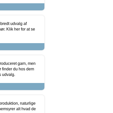
 bredt udvalg af
r. Klik her for at se
produceret garn, men
or finder du hos dem
es udvalg.
roduktion, naturlige
nemsyrer alt hvad de