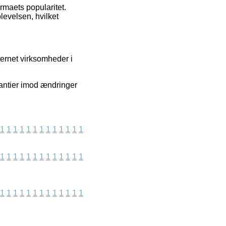
irmaets popularitet.
levelsen, hvilket
ternet virksomheder i
rantier imod ændringer
1
1
1
1
1
1
1
1
1
1
1
1
1
1
1
1
1
1
1
1
1
1
1
1
1
1
1
1
1
1
1
1
1
1
1
1
1
1
1