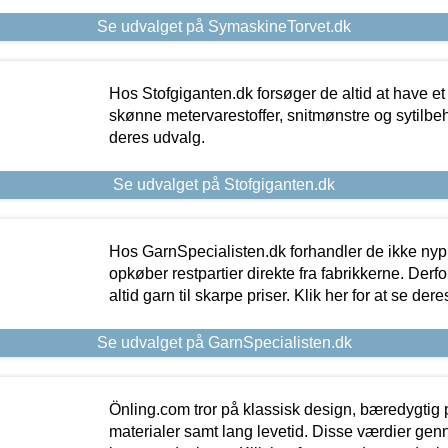
Se udvalget på SymaskineTorvet.dk
Hos Stofgiganten.dk forsøger de altid at have et
skønne metervarestoffer, snitmønstre og sytilbehø
deres udvalg.
Se udvalget på Stofgiganten.dk
Hos GarnSpecialisten.dk forhandler de ikke ny
opkøber restpartier direkte fra fabrikkerne. Derf
altid garn til skarpe priser. Klik her for at se der
Se udvalget på GarnSpecialisten.dk
Önling.com tror på klassisk design, bæredygtig p
materialer samt lang levetid. Disse værdier gen