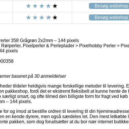
Besøg webshop
Besøg webshop
erler 358 Grågrøn 2x2mm – 144 pixels
 Rørperler, Pixelperler & Perleplader > Pixelhobby Perler > Pix
44 pixels
000358
jerner baseret på
30
anmeldelser
eder tildeler heldigvis mange forskellige metoder til levering. 
il en pakkeshop, fordi det er ekstremt fleksibelt at kunne hente de
 særligt smart, og ofte tilmed den billigste form for fragt ved kø
m – 144 pixels.
or og imod at bestille ordren til levering til din hjemmeadresse e
en en kende dyrere, men også særdeles let. Den mest letkøbte l
hente pakken, som dog forudsætter at du bor nær internet butikk