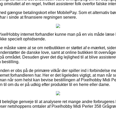
 omsluttet af en regel, hvilket assisterer folk overfor falske inte
med gængse betalingskort eller MobilePay. Som et alternativ bør 
du har i sinde at finansiere regningen senere.
PixelHobby internet forhandler kunne man på en vis måde læse 
 ikke specielt ophidsende.
måske være at se om netbutikken er støttet af e-mærket, siden
understøtter de danske love, samt at online butikken tit overvåges
området. Desuden giver det dig lejlighed til at blive assisteret
 bestilling.
unden er obs på de primære vilkår der spiller ind i forbindelse 
ernet forhandleren har. Her er det ligeledes vigtigt, at man når 
 man når som helst kan bevise bestillingen af Pixelhobby Midi
 til om du er på udkig efter produkter til en herre eller dame.
tid belejlige genveje til at analysere ret mange andre forbrugere
du læser netshoppens omtaler af Pixelhobby Midi Perler 358 Gråg