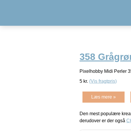
358 Grågrø
Pixelhobby Midi Perler 
5
kr.
(Vis fragtpris)
Læs mere »
Den mest populære kreat
derudover er der også
C