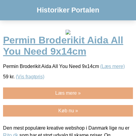
Historiker Portalen
Permin Broderikit Aida All
You Need 9x14cm
Permin Broderikit Aida All You Need 9x14cm
(Læs mere)
59
kr.
(Vis fragtpris)
Læs mere »
Køb nu »
Den mest populære kreative webshop i Danmark lige nu er
Rito.dk
som har et stort udvalg til skarpe priser. Og