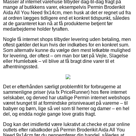
Masser af internet varehuse tilbyder dag-til-dag fragt på
mange af butikkens varer, eksempelvis Permin Broderikit
Aida All You Need 9x14cm, men husk at det er regnet ud fra
at ordren lægges tidligere end et konkret tidspunkt, således
at de garanteret kan nå at få produkterne betjent før
medarbejderne holder fyraften.
Nogle få internet shops tilbyder levering uden betaling, men
oftest gælder det kun hvis der indkøbes for en konkret sum.
Som alternativ kunne du vælge den mest letkøbte mulighed
for levering, der oftest – om man bor tæt på Vejle, Slagelse
eller Humlebæk – vil blive at få bragt dine varer til et
afhentningssted.
Det er efterhånden særligt problemfrit for forbrugerne at
sammenligne priser (via fx PriceRunner) hos flere internet
selskaber, og derved har utallige Permin internet webshops
været tvunget til at formindske prisniveauet på varerne – til
babyer og børn, lige så vel som til herrer og damer – en hel
del, og endda nogle gange love gratis fragt.
Dog kan det imidlertid være lukrativt at checke et par online
outlets efter rabatkoder på Permin Broderikit Aida All You
Need 9x14cm før du gennemfører din handel, således at