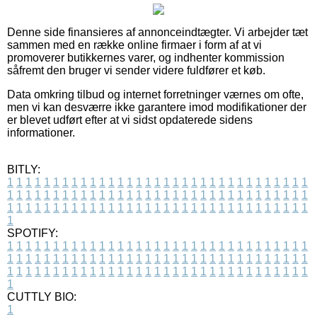
Denne side finansieres af annonceindtægter. Vi arbejder tæt
sammen med en række online firmaer i form af at vi
promoverer butikkernes varer, og indhenter kommission
såfremt den bruger vi sender videre fuldfører et køb.
Data omkring tilbud og internet forretninger værnes om ofte,
men vi kan desværre ikke garantere imod modifikationer der
er blevet udført efter at vi sidst opdaterede sidens
informationer.
BITLY:
1
1
1
1
1
1
1
1
1
1
1
1
1
1
1
1
1
1
1
1
1
1
1
1
1
1
1
1
1
1
1
1
1
1
1
1
1
1
1
1
1
1
1
1
1
1
1
1
1
1
1
1
1
1
1
1
1
1
1
1
1
1
1
1
1
1
1
1
1
1
1
1
1
1
1
1
1
1
1
1
1
1
1
1
1
1
1
1
1
1
1
1
1
1
1
1
1
1
1
1
SPOTIFY:
1
1
1
1
1
1
1
1
1
1
1
1
1
1
1
1
1
1
1
1
1
1
1
1
1
1
1
1
1
1
1
1
1
1
1
1
1
1
1
1
1
1
1
1
1
1
1
1
1
1
1
1
1
1
1
1
1
1
1
1
1
1
1
1
1
1
1
1
1
1
1
1
1
1
1
1
1
1
1
1
1
1
1
1
1
1
1
1
1
1
1
1
1
1
1
1
1
1
1
1
CUTTLY BIO:
1