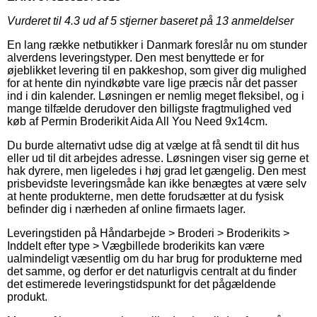
Vurderet til
4.3
ud af 5 stjerner baseret på
13
anmeldelser
En lang række netbutikker i Danmark foreslår nu om stunder
alverdens leveringstyper. Den mest benyttede er for
øjeblikket levering til en pakkeshop, som giver dig mulighed
for at hente din nyindkøbte vare lige præcis når det passer
ind i din kalender. Løsningen er nemlig meget fleksibel, og i
mange tilfælde derudover den billigste fragtmulighed ved
køb af Permin Broderikit Aida All You Need 9x14cm.
Du burde alternativt udse dig at vælge at få sendt til dit hus
eller ud til dit arbejdes adresse. Løsningen viser sig gerne et
hak dyrere, men ligeledes i høj grad let gængelig. Den mest
prisbevidste leveringsmåde kan ikke benægtes at være selv
at hente produkterne, men dette forudsætter at du fysisk
befinder dig i nærheden af online firmaets lager.
Leveringstiden på Håndarbejde > Broderi > Broderikits >
Inddelt efter type > Vægbillede broderikits kan være
ualmindeligt væsentlig om du har brug for produkterne med
det samme, og derfor er det naturligvis centralt at du finder
det estimerede leveringstidspunkt for det pågældende
produkt.