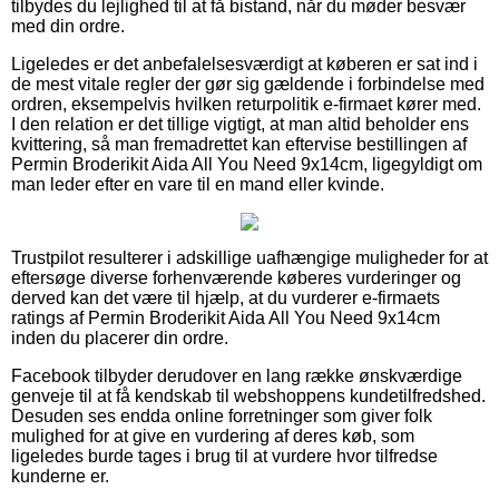
tilbydes du lejlighed til at få bistand, når du møder besvær
med din ordre.
Ligeledes er det anbefalelsesværdigt at køberen er sat ind i
de mest vitale regler der gør sig gældende i forbindelse med
ordren, eksempelvis hvilken returpolitik e-firmaet kører med.
I den relation er det tillige vigtigt, at man altid beholder ens
kvittering, så man fremadrettet kan eftervise bestillingen af
Permin Broderikit Aida All You Need 9x14cm, ligegyldigt om
man leder efter en vare til en mand eller kvinde.
Trustpilot resulterer i adskillige uafhængige muligheder for at
eftersøge diverse forhenværende køberes vurderinger og
derved kan det være til hjælp, at du vurderer e-firmaets
ratings af Permin Broderikit Aida All You Need 9x14cm
inden du placerer din ordre.
Facebook tilbyder derudover en lang række ønskværdige
genveje til at få kendskab til webshoppens kundetilfredshed.
Desuden ses endda online forretninger som giver folk
mulighed for at give en vurdering af deres køb, som
ligeledes burde tages i brug til at vurdere hvor tilfredse
kunderne er.