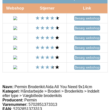
Webshop
Stjerner
Link
Besøg webshop
Besøg webshop
Besøg webshop
Besøg webshop
Besøg webshop
Besøg webshop
Navn:
Permin Broderikit Aida All You Need 9x14cm
Kategori:
Håndarbejde > Broderi > Broderikits > Inddelt
efter type > Vægbillede broderikits
Producent:
Permin
Varenummer:
5702851373313
EAN:
5702851373313