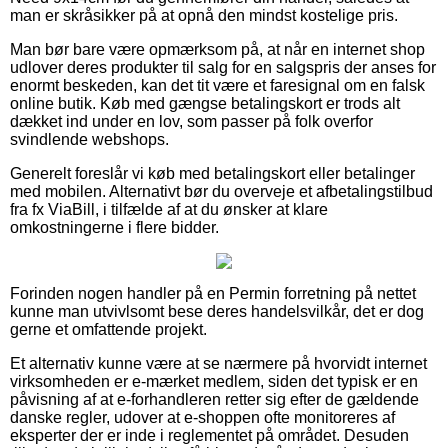
man er skråsikker på at opnå den mindst kostelige pris.
Man bør bare være opmærksom på, at når en internet shop
udlover deres produkter til salg for en salgspris der anses for
enormt beskeden, kan det tit være et faresignal om en falsk
online butik. Køb med gængse betalingskort er trods alt
dækket ind under en lov, som passer på folk overfor
svindlende webshops.
Generelt foreslår vi køb med betalingskort eller betalinger
med mobilen. Alternativt bør du overveje et afbetalingstilbud
fra fx ViaBill, i tilfælde af at du ønsker at klare
omkostningerne i flere bidder.
Forinden nogen handler på en Permin forretning på nettet
kunne man utvivlsomt bese deres handelsvilkår, det er dog
gerne et omfattende projekt.
Et alternativ kunne være at se nærmere på hvorvidt internet
virksomheden er e-mærket medlem, siden det typisk er en
påvisning af at e-forhandleren retter sig efter de gældende
danske regler, udover at e-shoppen ofte monitoreres af
eksperter der er inde i reglementet på området. Desuden