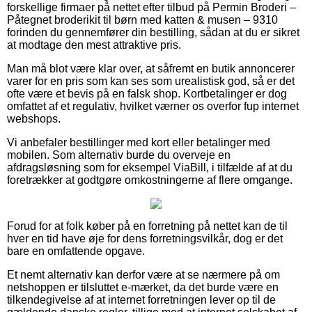
forskellige firmaer på nettet efter tilbud på Permin Broderi –
Påtegnet broderikit til børn med katten & musen – 9310
forinden du gennemfører din bestilling, sådan at du er sikret
at modtage den mest attraktive pris.
Man må blot være klar over, at såfremt en butik annoncerer
varer for en pris som kan ses som urealistisk god, så er det
ofte være et bevis på en falsk shop. Kortbetalinger er dog
omfattet af et regulativ, hvilket værner os overfor fup internet
webshops.
Vi anbefaler bestillinger med kort eller betalinger med
mobilen. Som alternativ burde du overveje en
afdragsløsning som for eksempel ViaBill, i tilfælde af at du
foretrækker at godtgøre omkostningerne af flere omgange.
Forud for at folk køber på en forretning på nettet kan de til
hver en tid have øje for dens forretningsvilkår, dog er det
bare en omfattende opgave.
Et nemt alternativ kan derfor være at se nærmere på om
netshoppen er tilsluttet e-mærket, da det burde være en
tilkendegivelse af at internet forretningen lever op til de