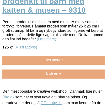
broderikit til børn med
katten & musen – 9310
Permin broderikit med katten med musenÂ motiv som er
fortrykt i forvejen. Påmalet broderi som måler 25 x 25 cm i
groft stramaj. Til børn og nybegyndere som gerne vil lære at
brodere, så er dette lige sagen at starte med. Du kan ramme
den fint ind bagefter
(Læs mere)
125
kr.
(Vis fragtpris)
Læs mere »
Køb nu »
Den mest populære kreative webshop i Danmark lige nu er
Rito.dk
som har et stort udvalg til skarpe priser. Og
derudover er der også
CChobby.dk
som man kender fra de