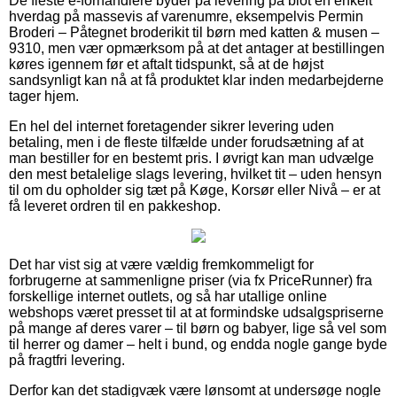
De fleste e-forhandlere byder på levering på blot en enkelt
hverdag på massevis af varenumre, eksempelvis Permin
Broderi – Påtegnet broderikit til børn med katten & musen –
9310, men vær opmærksom på at det antager at bestillingen
køres igennem før et aftalt tidspunkt, så at de højst
sandsynligt kan nå at få produktet klar inden medarbejderne
tager hjem.
En hel del internet foretagender sikrer levering uden
betaling, men i de fleste tilfælde under forudsætning af at
man bestiller for en bestemt pris. I øvrigt kan man udvælge
den mest betalelige slags levering, hvilket tit – uden hensyn
til om du opholder sig tæt på Køge, Korsør eller Nivå – er at
få leveret ordren til en pakkeshop.
Det har vist sig at være vældig fremkommeligt for
forbrugerne at sammenligne priser (via fx PriceRunner) fra
forskellige internet outlets, og så har utallige online
webshops været presset til at at formindske udsalgspriserne
på mange af deres varer – til børn og babyer, lige så vel som
til herrer og damer – helt i bund, og endda nogle gange byde
på fragtfri levering.
Derfor kan det stadigvæk være lønsomt at undersøge nogle