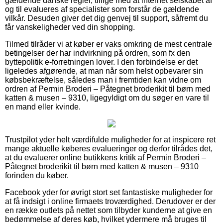
gældende danske regler, tillige med at internet selskabet af
og til evalueres af specialister som forstår de gældende
vilkår. Desuden giver det dig genvej til support, såfremt du
får vanskeligheder ved din shopping.
Tilmed tilråder vi at køber er vaks omkring de mest centrale
betingelser der har indvirkning på ordren, som fx den
byttepolitik e-forretningen lover. I den forbindelse er det
ligeledes afgørende, at man når som helst opbevarer sin
købsbekræftelse, således man i fremtiden kan vidne om
ordren af Permin Broderi – Påtegnet broderikit til børn med
katten & musen – 9310, ligegyldigt om du søger en vare til
en mand eller kvinde.
Trustpilot yder helt værdifulde muligheder for at inspicere ret
mange aktuelle køberes evalueringer og derfor tilrådes det,
at du evaluerer online butikkens kritik af Permin Broderi –
Påtegnet broderikit til børn med katten & musen – 9310
forinden du køber.
Facebook yder for øvrigt stort set fantastiske muligheder for
at få indsigt i online firmaets troværdighed. Derudover er der
en række outlets på nettet som tilbyder kunderne at give en
bedømmelse af deres køb, hvilket ydermere må bruges til