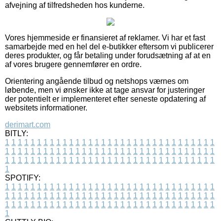
afvejning af tilfredsheden hos kunderne.
Vores hjemmeside er finansieret af reklamer. Vi har et fast
samarbejde med en hel del e-butikker eftersom vi publicerer
deres produkter, og får betaling under forudsætning af at en
af vores brugere gennemfører en ordre.
Orientering angående tilbud og netshops værnes om
løbende, men vi ønsker ikke at tage ansvar for justeringer
der potentielt er implementeret efter seneste opdatering af
websitets informationer.
derimart.com
BITLY:
1
1
1
1
1
1
1
1
1
1
1
1
1
1
1
1
1
1
1
1
1
1
1
1
1
1
1
1
1
1
1
1
1
1
1
1
1
1
1
1
1
1
1
1
1
1
1
1
1
1
1
1
1
1
1
1
1
1
1
1
1
1
1
1
1
1
1
1
1
1
1
1
1
1
1
1
1
1
1
1
1
1
1
1
1
1
1
1
1
1
1
1
1
1
1
1
1
1
1
1
SPOTIFY:
1
1
1
1
1
1
1
1
1
1
1
1
1
1
1
1
1
1
1
1
1
1
1
1
1
1
1
1
1
1
1
1
1
1
1
1
1
1
1
1
1
1
1
1
1
1
1
1
1
1
1
1
1
1
1
1
1
1
1
1
1
1
1
1
1
1
1
1
1
1
1
1
1
1
1
1
1
1
1
1
1
1
1
1
1
1
1
1
1
1
1
1
1
1
1
1
1
1
1
1