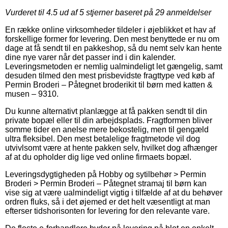
Vurderet til
4.5
ud af 5 stjerner baseret på
29
anmeldelser
En række online virksomheder tildeler i øjeblikket et hav af
forskellige former for levering. Den mest benyttede er nu om
dage at få sendt til en pakkeshop, så du nemt selv kan hente
dine nye varer når det passer ind i din kalender.
Leveringsmetoden er nemlig ualmindeligt let gængelig, samt
desuden tilmed den mest prisbevidste fragttype ved køb af
Permin Broderi – Påtegnet broderikit til børn med katten &
musen – 9310.
Du kunne alternativt planlægge at få pakken sendt til din
private bopæl eller til din arbejdsplads. Fragtformen bliver
somme tider en anelse mere bekostelig, men til gengæld
ultra fleksibel. Den mest betalelige fragtmetode vil dog
utvivlsomt være at hente pakken selv, hvilket dog afhænger
af at du opholder dig lige ved online firmaets bopæl.
Leveringsdygtigheden på Hobby og sytilbehør > Permin
Broderi > Permin Broderi – Påtegnet stramaj til børn kan
vise sig at være ualmindeligt vigtig i tilfælde af at du behøver
ordren fluks, så i det øjemed er det helt væsentligt at man
efterser tidshorisonten for levering for den relevante vare.