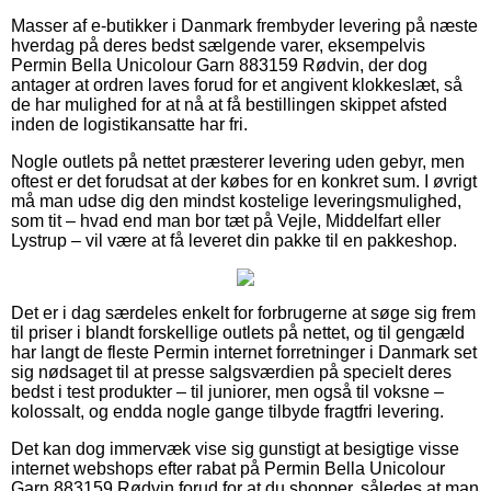
Masser af e-butikker i Danmark frembyder levering på næste
hverdag på deres bedst sælgende varer, eksempelvis
Permin Bella Unicolour Garn 883159 Rødvin, der dog
antager at ordren laves forud for et angivent klokkeslæt, så
de har mulighed for at nå at få bestillingen skippet afsted
inden de logistikansatte har fri.
Nogle outlets på nettet præsterer levering uden gebyr, men
oftest er det forudsat at der købes for en konkret sum. I øvrigt
må man udse dig den mindst kostelige leveringsmulighed,
som tit – hvad end man bor tæt på Vejle, Middelfart eller
Lystrup – vil være at få leveret din pakke til en pakkeshop.
Det er i dag særdeles enkelt for forbrugerne at søge sig frem
til priser i blandt forskellige outlets på nettet, og til gengæld
har langt de fleste Permin internet forretninger i Danmark set
sig nødsaget til at presse salgsværdien på specielt deres
bedst i test produkter – til juniorer, men også til voksne –
kolossalt, og endda nogle gange tilbyde fragtfri levering.
Det kan dog immervæk vise sig gunstigt at besigtige visse
internet webshops efter rabat på Permin Bella Unicolour
Garn 883159 Rødvin forud for at du shopper, således at man