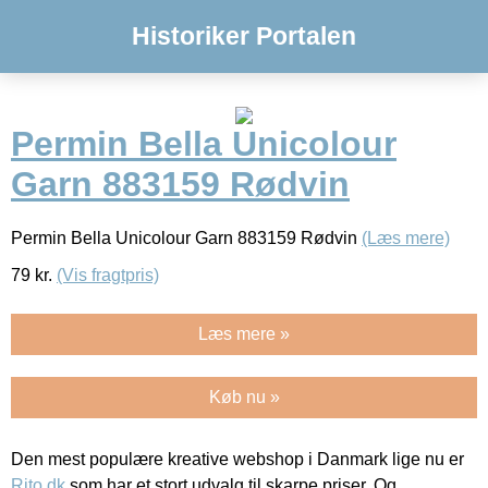
Historiker Portalen
Permin Bella Unicolour
Garn 883159 Rødvin
Permin Bella Unicolour Garn 883159 Rødvin
(Læs mere)
79
kr.
(Vis fragtpris)
Læs mere »
Køb nu »
Den mest populære kreative webshop i Danmark lige nu er
Rito.dk
som har et stort udvalg til skarpe priser. Og