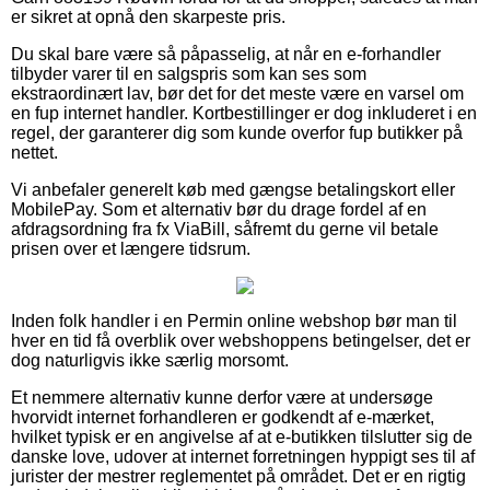
er sikret at opnå den skarpeste pris.
Du skal bare være så påpasselig, at når en e-forhandler
tilbyder varer til en salgspris som kan ses som
ekstraordinært lav, bør det for det meste være en varsel om
en fup internet handler. Kortbestillinger er dog inkluderet i en
regel, der garanterer dig som kunde overfor fup butikker på
nettet.
Vi anbefaler generelt køb med gængse betalingskort eller
MobilePay. Som et alternativ bør du drage fordel af en
afdragsordning fra fx ViaBill, såfremt du gerne vil betale
prisen over et længere tidsrum.
Inden folk handler i en Permin online webshop bør man til
hver en tid få overblik over webshoppens betingelser, det er
dog naturligvis ikke særlig morsomt.
Et nemmere alternativ kunne derfor være at undersøge
hvorvidt internet forhandleren er godkendt af e-mærket,
hvilket typisk er en angivelse af at e-butikken tilslutter sig de
danske love, udover at internet forretningen hyppigt ses til af
jurister der mestrer reglementet på området. Det er en rigtig