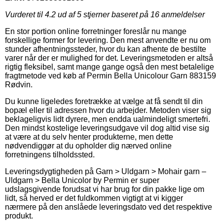
Vurderet til
4.2
ud af 5 stjerner baseret på
16
anmeldelser
En stor portion online forretninger foreslår nu mange
forskellige former for levering. Den mest anvendte er nu om
stunder afhentningssteder, hvor du kan afhente de bestilte
varer når der er mulighed for det. Leveringsmetoden er altså
rigtig fleksibel, samt mange gange også den mest betalelige
fragtmetode ved køb af Permin Bella Unicolour Garn 883159
Rødvin.
Du kunne ligeledes foretrække at vælge at få sendt til din
bopæl eller til adressen hvor du arbejder. Metoden viser sig
beklageligvis lidt dyrere, men endda ualmindeligt smertefri.
Den mindst kostelige leveringsudgave vil dog altid vise sig
at være at du selv henter produkterne, men dette
nødvendiggør at du opholder dig nærved online
forretningens tilholdssted.
Leveringsdygtigheden på Garn > Uldgarn > Mohair garn –
Uldgarn > Bella Unicolor by Permin er super
udslagsgivende forudsat vi har brug for din pakke lige om
lidt, så herved er det fuldkommen vigtigt at vi kigger
nærmere på den anslåede leveringsdato ved det respektive
produkt.