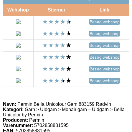
Webshop
Stjerner
Link
Besøg webshop
Besøg webshop
Besøg webshop
Besøg webshop
Besøg webshop
Besøg webshop
Navn:
Permin Bella Unicolour Garn 883159 Rødvin
Kategori:
Garn > Uldgarn > Mohair garn – Uldgarn > Bella
Unicolor by Permin
Producent:
Permin
Varenummer:
5702858831595
EAN:
5702858831595