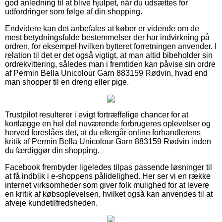
god anledning til at blive hjulpet, når du udsættes for
udfordringer som følge af din shopping.
Endvidere kan det anbefales at køber er vidende om de
mest betydningsfulde bestemmelser der har indvirkning på
ordren, for eksempel hvilken bytteret forretningen anvender. I
relation til det er det også vigtigt, at man altid bibeholder sin
ordrekvittering, således man i fremtiden kan påvise sin ordre
af Permin Bella Unicolour Garn 883159 Rødvin, hvad end
man shopper til en dreng eller pige.
Trustpilot resulterer i evigt fortræffelige chancer for at
kortlægge en hel del nuværende forbrugeres oplevelser og
herved foreslåes det, at du eftergår online forhandlerens
kritik af Permin Bella Unicolour Garn 883159 Rødvin inden
du færdiggør din shopping.
Facebook frembyder ligeledes tilpas passende løsninger til
at få indblik i e-shoppens pålidelighed. Her ser vi en række
internet virksomheder som giver folk mulighed for at levere
en kritik af købsoplevelsen, hvilket også kan anvendes til at
afveje kundetilfredsheden.