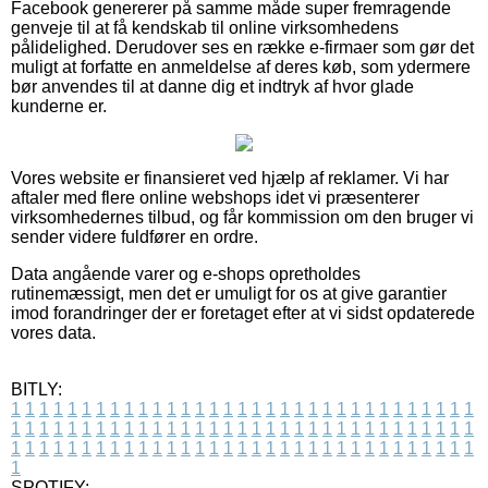
Facebook genererer på samme måde super fremragende
genveje til at få kendskab til online virksomhedens
pålidelighed. Derudover ses en række e-firmaer som gør det
muligt at forfatte en anmeldelse af deres køb, som ydermere
bør anvendes til at danne dig et indtryk af hvor glade
kunderne er.
Vores website er finansieret ved hjælp af reklamer. Vi har
aftaler med flere online webshops idet vi præsenterer
virksomhedernes tilbud, og får kommission om den bruger vi
sender videre fuldfører en ordre.
Data angående varer og e-shops opretholdes
rutinemæssigt, men det er umuligt for os at give garantier
imod forandringer der er foretaget efter at vi sidst opdaterede
vores data.
BITLY:
1
1
1
1
1
1
1
1
1
1
1
1
1
1
1
1
1
1
1
1
1
1
1
1
1
1
1
1
1
1
1
1
1
1
1
1
1
1
1
1
1
1
1
1
1
1
1
1
1
1
1
1
1
1
1
1
1
1
1
1
1
1
1
1
1
1
1
1
1
1
1
1
1
1
1
1
1
1
1
1
1
1
1
1
1
1
1
1
1
1
1
1
1
1
1
1
1
1
1
1
SPOTIFY: