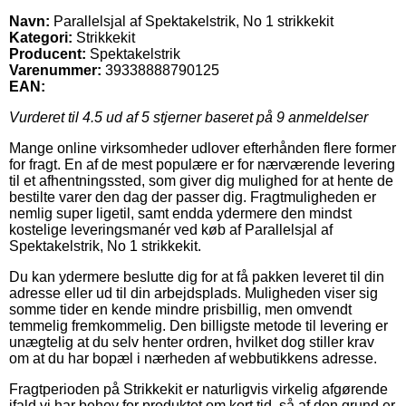
Navn:
Parallelsjal af Spektakelstrik, No 1 strikkekit
Kategori:
Strikkekit
Producent:
Spektakelstrik
Varenummer:
39338888790125
EAN:
Vurderet til
4.5
ud af 5 stjerner baseret på
9
anmeldelser
Mange online virksomheder udlover efterhånden flere former
for fragt. En af de mest populære er for nærværende levering
til et afhentningssted, som giver dig mulighed for at hente de
bestilte varer den dag der passer dig. Fragtmuligheden er
nemlig super ligetil, samt endda ydermere den mindst
kostelige leveringsmanér ved køb af Parallelsjal af
Spektakelstrik, No 1 strikkekit.
Du kan ydermere beslutte dig for at få pakken leveret til din
adresse eller ud til din arbejdsplads. Muligheden viser sig
somme tider en kende mindre prisbillig, men omvendt
temmelig fremkommelig. Den billigste metode til levering er
unægtelig at du selv henter ordren, hvilket dog stiller krav
om at du har bopæl i nærheden af webbutikkens adresse.
Fragtperioden på Strikkekit er naturligvis virkelig afgørende
ifald vi har behov for produktet om kort tid, så af den grund er