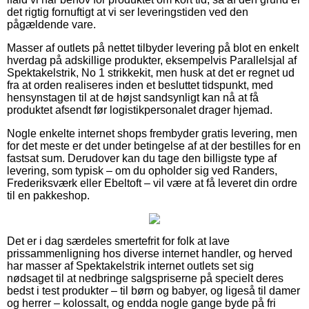
det rigtig fornuftigt at vi ser leveringstiden ved den
pågældende vare.
Masser af outlets på nettet tilbyder levering på blot en enkelt
hverdag på adskillige produkter, eksempelvis Parallelsjal af
Spektakelstrik, No 1 strikkekit, men husk at det er regnet ud
fra at orden realiseres inden et besluttet tidspunkt, med
hensynstagen til at de højst sandsynligt kan nå at få
produktet afsendt før logistikpersonalet drager hjemad.
Nogle enkelte internet shops frembyder gratis levering, men
for det meste er det under betingelse af at der bestilles for en
fastsat sum. Derudover kan du tage den billigste type af
levering, som typisk – om du opholder sig ved Randers,
Frederiksværk eller Ebeltoft – vil være at få leveret din ordre
til en pakkeshop.
Det er i dag særdeles smertefrit for folk at lave
prissammenligning hos diverse internet handler, og herved
har masser af Spektakelstrik internet outlets set sig
nødsaget til at nedbringe salgspriserne på specielt deres
bedst i test produkter – til børn og babyer, og ligeså til damer
og herrer – kolossalt, og endda nogle gange byde på fri