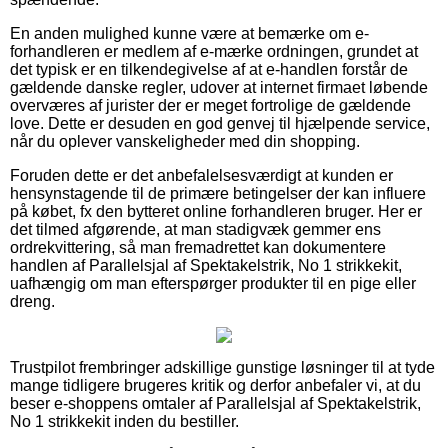
En anden mulighed kunne være at bemærke om e-
forhandleren er medlem af e-mærke ordningen, grundet at
det typisk er en tilkendegivelse af at e-handlen forstår de
gældende danske regler, udover at internet firmaet løbende
overværes af jurister der er meget fortrolige de gældende
love. Dette er desuden en god genvej til hjælpende service,
når du oplever vanskeligheder med din shopping.
Foruden dette er det anbefalelsesværdigt at kunden er
hensynstagende til de primære betingelser der kan influere
på købet, fx den bytteret online forhandleren bruger. Her er
det tilmed afgørende, at man stadigvæk gemmer ens
ordrekvittering, så man fremadrettet kan dokumentere
handlen af Parallelsjal af Spektakelstrik, No 1 strikkekit,
uafhængig om man efterspørger produkter til en pige eller
dreng.
Trustpilot frembringer adskillige gunstige løsninger til at tyde
mange tidligere brugeres kritik og derfor anbefaler vi, at du
beser e-shoppens omtaler af Parallelsjal af Spektakelstrik,
No 1 strikkekit inden du bestiller.