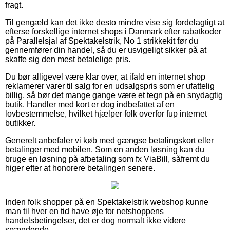
fragt.
Til gengæld kan det ikke desto mindre vise sig fordelagtigt at
efterse forskellige internet shops i Danmark efter rabatkoder
på Parallelsjal af Spektakelstrik, No 1 strikkekit før du
gennemfører din handel, så du er usvigeligt sikker på at
skaffe sig den mest betalelige pris.
Du bør alligevel være klar over, at ifald en internet shop
reklamerer varer til salg for en udsalgspris som er ufattelig
billig, så bør det mange gange være et tegn på en snydagtig
butik. Handler med kort er dog indbefattet af en
lovbestemmelse, hvilket hjælper folk overfor fup internet
butikker.
Generelt anbefaler vi køb med gængse betalingskort eller
betalinger med mobilen. Som en anden løsning kan du
bruge en løsning på afbetaling som fx ViaBill, såfremt du
higer efter at honorere betalingen senere.
Inden folk shopper på en Spektakelstrik webshop kunne
man til hver en tid have øje for netshoppens
handelsbetingelser, det er dog normalt ikke videre
spændende.