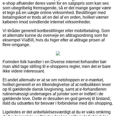
e-shop afhænder deres varer for en salgspris som kan ses
som ubegribelig fremragende, så er det mange gange være
et tegn på en uægte online virksomhed. Bestillinger med
betalingskort er trods alt en del af en orden, hvilket værner
køberen imod svindlende internet virksomheder.
Vi tilråder generelt kortbestillinger eller mobilbetaling. Som
et alternativ kunne du overveje en afdragsordning som for
eksempel ViaBill, hvis du higer efter at afdrage prisen af
flere omgange.
Forinden folk handler i en Diverse internet forhandler bør
man altid tage stilling til e-shoppens regler, men det er bare
ikke videre interessant.
Et andet alternativ er at se om netshoppen er e-mærket,
hvilket generelt er en tilkendegivelse af at netbutikken lever
op til gældende dansk lovgivning, samt at e-forhandleren
rutinemæssigt undersøges af jurister som er indført i de
gældende love. Dette er desuden en god genvej til bistand,
ifald du udsættes for besvær i forbindelse med din shopping.
Ligeledes er det anbefalelsesværdigt at du er vaks omkring