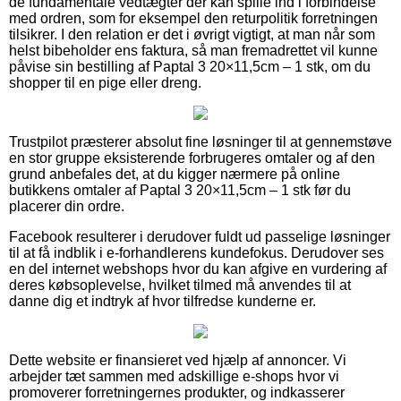
de fundamentale vedtægter der kan spille ind i forbindelse
med ordren, som for eksempel den returpolitik forretningen
tilsikrer. I den relation er det i øvrigt vigtigt, at man når som
helst bibeholder ens faktura, så man fremadrettet vil kunne
påvise sin bestilling af Paptal 3 20×11,5cm – 1 stk, om du
shopper til en pige eller dreng.
Trustpilot præsterer absolut fine løsninger til at gennemstøve
en stor gruppe eksisterende forbrugeres omtaler og af den
grund anbefales det, at du kigger nærmere på online
butikkens omtaler af Paptal 3 20×11,5cm – 1 stk før du
placerer din ordre.
Facebook resulterer i derudover fuldt ud passelige løsninger
til at få indblik i e-forhandlerens kundefokus. Derudover ses
en del internet webshops hvor du kan afgive en vurdering af
deres købsoplevelse, hvilket tilmed må anvendes til at
danne dig et indtryk af hvor tilfredse kunderne er.
Dette website er finansieret ved hjælp af annoncer. Vi
arbejder tæt sammen med adskillige e-shops hvor vi
promoverer forretningernes produkter, og indkasserer