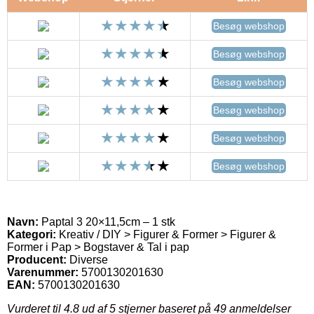
Besøg webshop
Besøg webshop
Besøg webshop
Besøg webshop
Besøg webshop
Besøg webshop
Navn:
Paptal 3 20×11,5cm – 1 stk
Kategori:
Kreativ / DIY > Figurer & Former > Figurer &
Former i Pap > Bogstaver & Tal i pap
Producent:
Diverse
Varenummer:
5700130201630
EAN:
5700130201630
Vurderet til
4.8
ud af 5 stjerner baseret på
49
anmeldelser