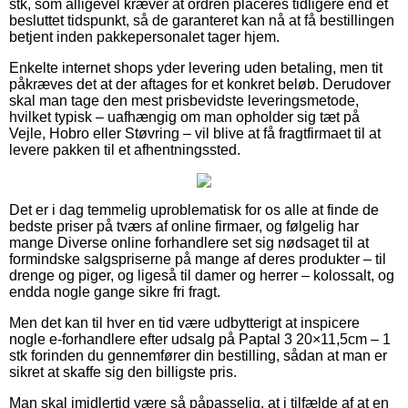
stk, som alligevel kræver at ordren placeres tidligere end et
besluttet tidspunkt, så de garanteret kan nå at få bestillingen
betjent inden pakkepersonalet tager hjem.
Enkelte internet shops yder levering uden betaling, men tit
påkræves det at der aftages for et konkret beløb. Derudover
skal man tage den mest prisbevidste leveringsmetode,
hvilket typisk – uafhængig om man opholder sig tæt på
Vejle, Hobro eller Støvring – vil blive at få fragtfirmaet til at
levere pakken til et afhentningssted.
Det er i dag temmelig uproblematisk for os alle at finde de
bedste priser på tværs af online firmaer, og følgelig har
mange Diverse online forhandlere set sig nødsaget til at
formindske salgspriserne på mange af deres produkter – til
drenge og piger, og ligeså til damer og herrer – kolossalt, og
endda nogle gange sikre fri fragt.
Men det kan til hver en tid være udbytterigt at inspicere
nogle e-forhandlere efter udsalg på Paptal 3 20×11,5cm – 1
stk forinden du gennemfører din bestilling, sådan at man er
sikret at skaffe sig den billigste pris.
Man skal imidlertid være så påpasselig, at i tilfælde af at en