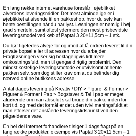
En lang række internet varehuse foreslår i øjeblikket
alverdens leveringsmidler. Det mest almindelige er i
øjeblikket at afsende til en pakkeshop, hvor du selv kan
hente bestillingen når du har lyst. Løsningen er nemlig i høj
grad smertefri, samt oftest ydermere den mest prisbevidste
leveringsmodel ved køb af Paptal 3 20×11,5cm – 1 stk.
Du bør ligeledes afveje for og imod at få ordren leveret til din
private bopæl eller til adressen hvor du arbejder.
Fragtløsningen viser sig beklageligvis lidt mere
omkostningsfuld, men til gengæld rigtig problemfri. Den
mindst kostelige leveringsmetode er utvivlsomt at hente
pakken selv, som dog stiller krav om at du befinder dig
nærved online butikkens adresse.
Antal dages levering på Kreativ / DIY > Figurer & Former >
Figurer & Former i Pap > Bogstaver & Tal i pap er meget
afgørende om man absolut skal bruge din pakke inden for
kort tid, og med det formål er det uden tvivl meningsfuldt at
man efterser det anslåede leveringstidspunkt ved den
pågældende vare.
En hel del internet forhandlere tilsiger 1 dags fragt på en
lang række produkter, eksempelvis Paptal 3 20×11,5cm – 1