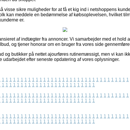
visse sikre muligheder for at få et kig ind i netshoppens kund
olk kan meddele en bedømmelse af købsoplevelsen, hvilket tilmed
 kunderne er.
sieret af indtægter fra annoncer. Vi samarbejder med et hold af 
ilbud, og tjener honorar om en bruger fra vores side gennemfører
d og butikker på nettet ajourføres rutinemæssigt, men vi kan ik
e udarbejdet efter seneste opdatering af vores oplysninger.
1
1
1
1
1
1
1
1
1
1
1
1
1
1
1
1
1
1
1
1
1
1
1
1
1
1
1
1
1
1
1
1
1
1
1
1
1
1
1
1
1
1
1
1
1
1
1
1
1
1
1
1
1
1
1
1
1
1
1
1
1
1
1
1
1
1
1
1
1
1
1
1
1
1
1
1
1
1
1
1
1
1
1
1
1
1
1
1
1
1
1
1
1
1
1
1
1
1
1
1
1
1
1
1
1
1
1
1
1
1
1
1
1
1
1
1
1
1
1
1
1
1
1
1
1
1
1
1
1
1
1
1
1
1
1
1
1
1
1
1
1
1
1
1
1
1
1
1
1
1
1
1
1
1
1
1
1
1
1
1
1
1
1
1
1
1
1
1
1
1
1
1
1
1
1
1
1
1
1
1
1
1
1