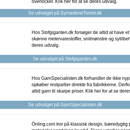
overlocker. Klik her for at se deres udvalg.
Se udvalget på SymaskineTorvet.dk
Hos Stofgiganten.dk forsøger de altid at have et
skønne metervarestoffer, snitmønstre og sytilbehø
deres udvalg.
Se udvalget på Stofgiganten.dk
Hos GarnSpecialisten.dk forhandler de ikke ny
opkøber restpartier direkte fra fabrikkerne. Derf
altid garn til skarpe priser. Klik her for at se der
Se udvalget på GarnSpecialisten.dk
Önling.com tror på klassisk design, bæredygtig p