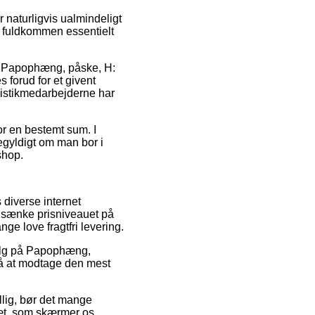
 naturligvis ualmindeligt
t fuldkommen essentielt
is Papophæng, påske, H:
 forud for et givent
ogistikmedarbejderne har
or en bestemt sum. I
egyldigt om man bor i
shop.
s diverse internet
t sænke prisniveauet på
nge love fragtfri levering.
dsalg på Papophæng,
på at modtage den mest
llig, bør det mange
sæt, som skærmer os