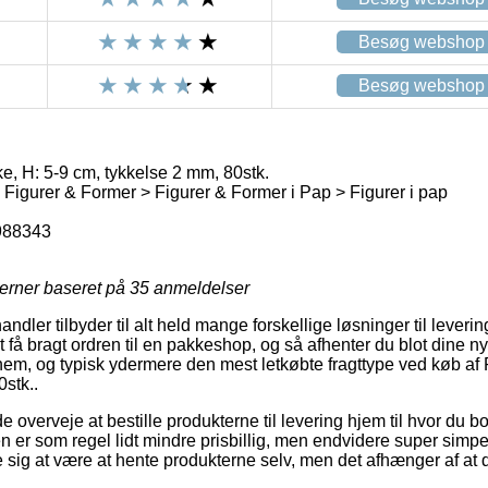
Besøg webshop
Besøg webshop
 H: 5-9 cm, tykkelse 2 mm, 80stk.
> Figurer & Former > Figurer & Former i Pap > Figurer i pap
988343
jerner baseret på
35
anmeldelser
andler tilbyder til alt held mange forskellige løsninger til leveri
få bragt ordren til en pakkeshop, og så afhenter du blot dine nye
nem, og typisk ydermere den mest letkøbte fragttype ved køb a
stk..
erveje at bestille produkterne til levering hjem til hvor du bor 
n er som regel lidt mindre prisbillig, men endvidere super simp
ise sig at være at hente produkterne selv, men det afhænger af at