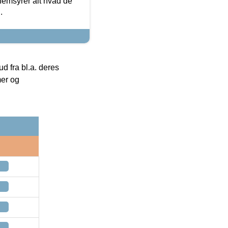
nemsyrer alt hvad de
.
 fra bl.a. deres
mer og