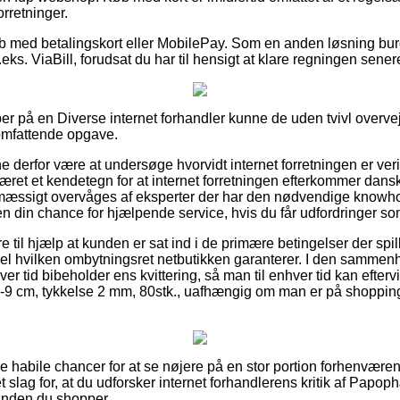
orretninger.
køb med betalingskort eller MobilePay. Som en anden løsning b
eks. ViaBill, forudsat du har til hensigt at klare regningen sener
er på en Diverse internet forhandler kunne de uden tvivl overve
omfattende opgave.
derfor være at undersøge hvorvidt internet forretningen er veri
æret et kendetegn for at internet forretningen efterkommer dansk
nemæssigt overvåges af eksperter der har den nødvendige know
 din chance for hjælpende service, hvis du får udfordringer som
 til hjælp at kunden er sat ind i de primære betingelser der spil
pel hvilken ombytningsret netbutikken garanterer. I den samme
er tid bibeholder ens kvittering, så man til enhver tid kan eftervi
 cm, tykkelse 2 mm, 80stk., uafhængig om man er på shopping t
isse habile chancer for at se nøjere på en stor portion forhenvær
 et slag for, at du udforsker internet forhandlerens kritik af Papo
rinden du shopper.