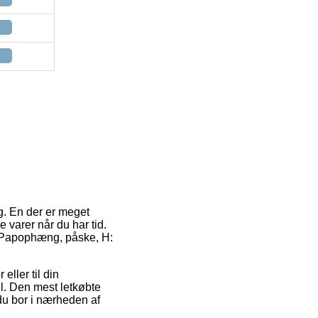
ng. En der er meget
 varer når du har tid.
f Papophæng, påske, H:
eller til din
el. Den mest letkøbte
 du bor i nærheden af