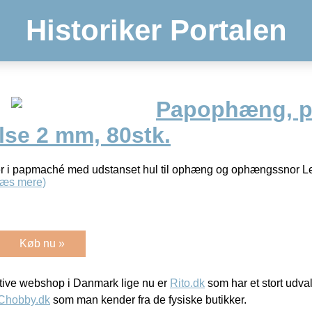
Historiker Portalen
Papophæng, på
lse 2 mm, 80stk.
er i papmaché med udstanset hul til ophæng og ophængssnor L
Læs mere)
Køb nu »
ive webshop i Danmark lige nu er
Rito.dk
som har et stort udval
Chobby.dk
som man kender fra de fysiske butikker.