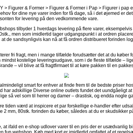
IY > Figurer & Former > Figurer & Former i Pap > Figurer i pap er
ehov for dine nye varer inden for få dage, så i det øjemed er de
orisonten for levering på den vedkommende vare.
bshops tilbyder 1 hverdags levering på flere varer, eksempelv
stk., men som imidlertid tager udgangspunkt i at ordren placeres
 at de sandsynligvis kan nå at få ordren distribueret forinden l
erer fri fragt, men i mange tilfælde forudsætter det at du køber f
mindst kostelige leveringsudgave, som i de fleste tilfælde – lig
rande – vil blive at få fragtfirmaet til at køre pakken til en pakke
almindeligt smart for enhver at finde frem til de bedste priser ho
d har adskillige Diverse online outlets fundet det uundgåeligt a
, lige så vel som til herrer og damer – drastisk, og endda nogle ga
re tiden værd at inspicere et par forskellige e-handler efter u
se 2 mm, 80stk. forinden du køber, således at du er skudsikker 
at ifald en e-shop udlover varer til en pris der er usædvanlig bi
n fup webshop. Køb med kort er imidlertid omfattet af et regel