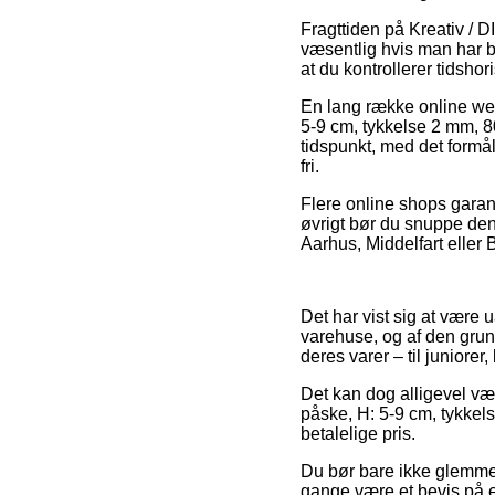
Fragttiden på Kreativ / D
væsentlig hvis man har b
at du kontrollerer tidsh
En lang række online we
5-9 cm, tykkelse 2 mm, 80
tidspunkt, med det formål
fri.
Flere online shops garant
øvrigt bør du snuppe den 
Aarhus, Middelfart eller B
Det har vist sig at være u
varehuse, og af den grun
deres varer – til juniorer
Det kan dog alligevel væ
påske, H: 5-9 cm, tykkel
betalelige pris.
Du bør bare ikke glemme, 
gange være et bevis på e