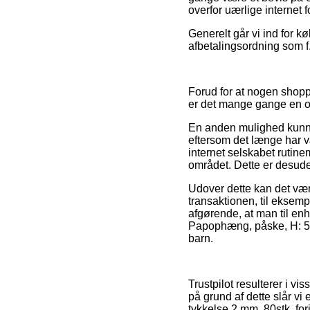
overfor uærlige internet f
Generelt går vi ind for 
afbetalingsordning som f.
Forud for at nogen shopp
er det mange gange en 
En anden mulighed kunne 
eftersom det længe har v
internet selskabet ruti
området. Dette er desuden
Udover dette kan det være
transaktionen, til eksem
afgørende, at man til enhv
Papophæng, påske, H: 5-9
barn.
Trustpilot resulterer i v
på grund af dette slår vi
tykkelse 2 mm, 80stk. fo