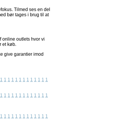
efokus. Tilmed ses en del
 bør tages i brug til at
online outlets hvor vi
 et køb.
ke give garantier imod
1
1
1
1
1
1
1
1
1
1
1
1
1
1
1
1
1
1
1
1
1
1
1
1
1
1
1
1
1
1
1
1
1
1
1
1
1
1
1