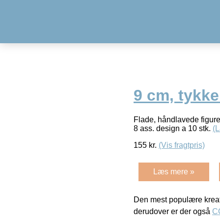
9 cm, tykke
Flade, håndlavede figur
8 ass. design a 10 stk.
(
155
kr.
(Vis fragtpris)
Læs mere »
Den mest populære kreat
derudover er der også
C