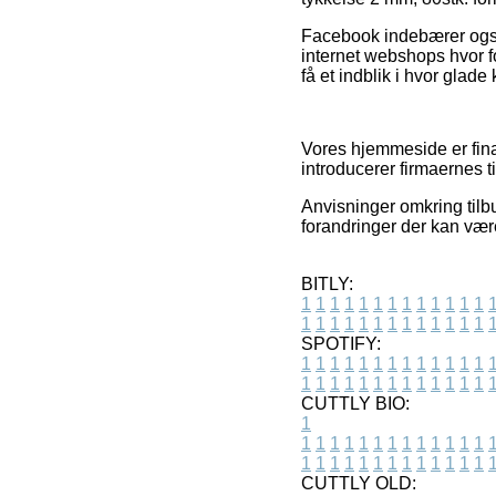
Facebook indebærer også 
internet webshops hvor f
få et indblik i hvor glade
Vores hjemmeside er finan
introducerer firmaernes t
Anvisninger omkring tilbu
forandringer der kan vær
BITLY:
1
1
1
1
1
1
1
1
1
1
1
1
1
1
1
1
1
1
1
1
1
1
1
1
1
1
SPOTIFY:
1
1
1
1
1
1
1
1
1
1
1
1
1
1
1
1
1
1
1
1
1
1
1
1
1
1
CUTTLY BIO:
1
1
1
1
1
1
1
1
1
1
1
1
1
1
1
1
1
1
1
1
1
1
1
1
1
1
1
CUTTLY OLD: