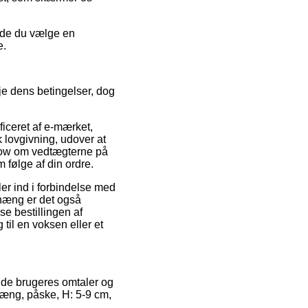
urde du vælge en
e.
je dens betingelser, dog
ficeret af e-mærket,
 lovgivning, udover at
how om vedtægterne på
 følge af din ordre.
ler ind i forbindelse med
nhæng er det også
se bestillingen af
il en voksen eller et
ende brugeres omtaler og
phæng, påske, H: 5-9 cm,