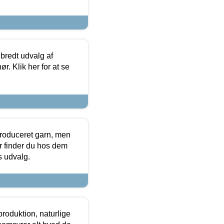
 bredt udvalg af
r. Klik her for at se
produceret garn, men
or finder du hos dem
es udvalg.
roduktion, naturlige