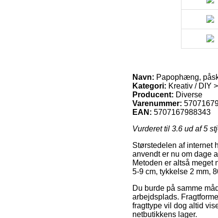
Navn:
Papophæng, påske,
Kategori:
Kreativ / DIY 
Producent:
Diverse
Varenummer:
5707167
EAN:
5707167988343
Vurderet til
3.6
ud af 5 st
Størstedelen af internet h
anvendt er nu om dage at 
Metoden er altså meget 
5-9 cm, tykkelse 2 mm, 80
Du burde på samme måde ov
arbejdsplads. Fragtforme
fragttype vil dog altid v
netbutikkens lager.