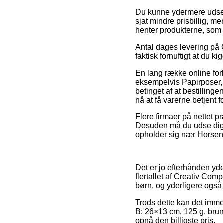
Du kunne ydermere udse dig
sjat mindre prisbillig, m
henter produkterne, som d
Antal dages levering på G
faktisk fornuftigt at du 
En lang række online forh
eksempelvis Papirposer, 
betinget af at bestilling
nå at få varerne betjent f
Flere firmaer på nettet p
Desuden må du udse dig d
opholder sig nær Horsens,
Det er jo efterhånden yder
flertallet af Creativ Com
børn, og yderligere også 
Trods dette kan det imme
B: 26×13 cm, 125 g, brun,
opnå den billigste pris.