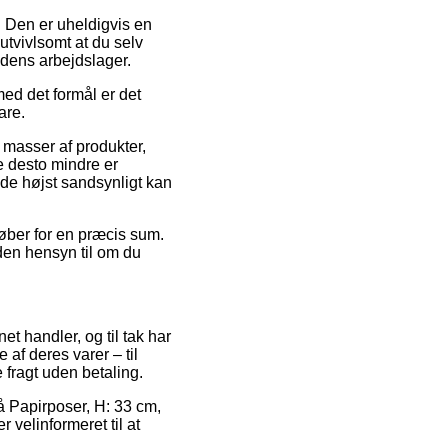
e. Den er uheldigvis en
utvivlsomt at du selv
edens arbejdslager.
med det formål er det
are.
 masser af produkter,
e desto mindre er
 de højst sandsynligt kan
køber for en præcis sum.
den hensyn til om du
et handler, og til tak har
af deres varer – til
 fragt uden betaling.
å Papirposer, H: 33 cm,
 velinformeret til at