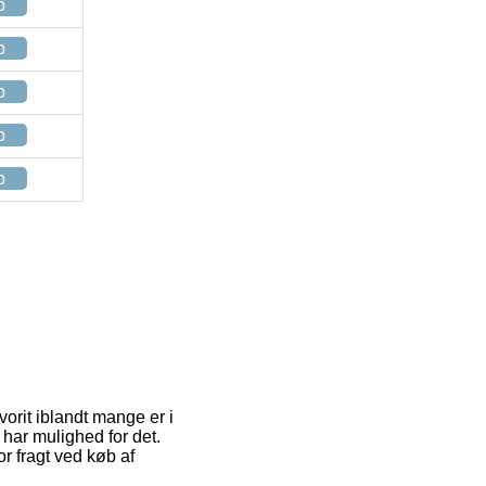
p
p
p
p
p
vorit iblandt mange er i
 har mulighed for det.
r fragt ved køb af