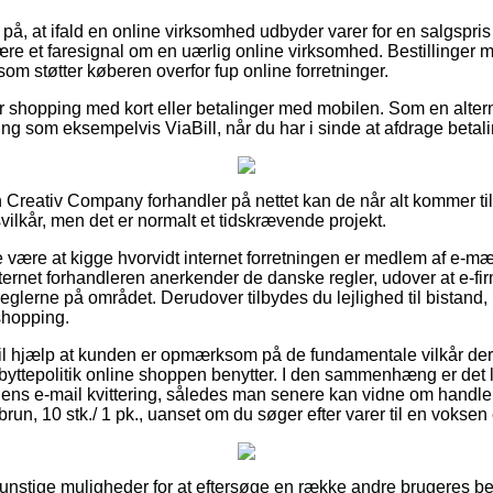
på, at ifald en online virksomhed udbyder varer for en salgspris 
være et faresignal om en uærlig online virksomhed. Bestillinger m
 som støtter køberen overfor fup online forretninger.
 for shopping med kort eller betalinger med mobilen. Som en alte
g som eksempelvis ViaBill, når du har i sinde at afdrage betal
n Creativ Company forhandler på nettet kan de når alt kommer t
ilkår, men det er normalt et tidskrævende projekt.
 være at kigge hvorvidt internet forretningen er medlem af e-mæ
nternet forhandleren anerkender de danske regler, udover at e-f
 i reglerne på området. Derudover tilbydes du lejlighed til bistand, 
shopping.
il hjælp at kunden er opmærksom på de fundamentale vilkår der
byttepolitik online shoppen benytter. I den sammenhæng er det l
s e-mail kvittering, således man senere kan vidne om handlen
run, 10 stk./ 1 pk., uanset om du søger efter varer til en voksen e
 gunstige muligheder for at eftersøge en række andre brugeres 