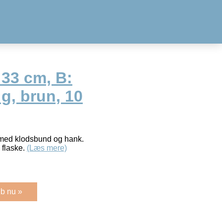
 33 cm, B:
g, brun, 10
et med klodsbund og hank.
 flaske.
(Læs mere)
b nu »