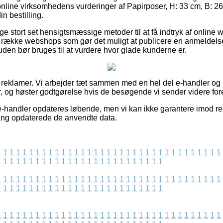
r online virksomhedens vurderinger af Papirposer, H: 33 cm, B: 2
in bestilling.
ige stort set hensigtsmæssige metoder til at få indtryk af online
 række webshops som gør det muligt at publicere en anmeldels
en bør bruges til at vurdere hvor glade kunderne er.
f reklamer. Vi arbejder tæt sammen med en hel del e-handler og 
r, og høster godtgørelse hvis de besøgende vi sender videre for
e-handler opdateres løbende, men vi kan ikke garantere imod reg
 gang opdaterede de anvendte data.
1
1
1
1
1
1
1
1
1
1
1
1
1
1
1
1
1
1
1
1
1
1
1
1
1
1
1
1
1
1
1
1
1
1
1
1
1
1
1
1
1
1
1
1
1
1
1
1
1
1
1
1
1
1
1
1
1
1
1
1
1
1
1
1
1
1
1
1
1
1
1
1
1
1
1
1
1
1
1
1
1
1
1
1
1
1
1
1
1
1
1
1
1
1
1
1
1
1
1
1
1
1
1
1
1
1
1
1
1
1
1
1
1
1
1
1
1
1
1
1
1
1
1
1
1
1
1
1
1
1
1
1
1
1
1
1
1
1
1
1
1
1
1
1
1
1
1
1
1
1
1
1
1
1
1
1
1