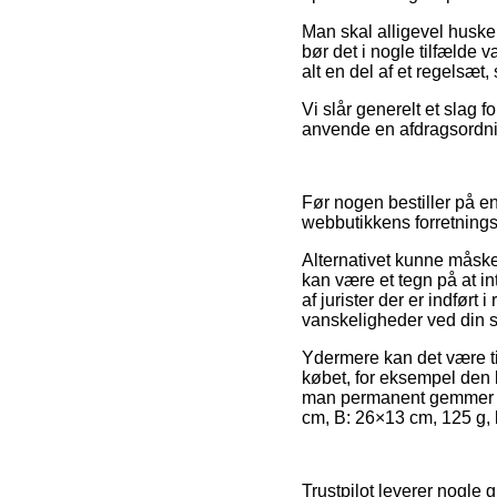
Man skal alligevel huske 
bør det i nogle tilfælde 
alt en del af et regelsæt,
Vi slår generelt et slag
anvende en afdragsordnin
Før nogen bestiller på e
webbutikkens forretningsv
Alternativet kunne måske
kan være et tegn på at i
af jurister der er indført
vanskeligheder ved din 
Ydermere kan det være t
købet, for eksempel den 
man permanent gemmer en
cm, B: 26×13 cm, 125 g, b
Trustpilot leverer nogle