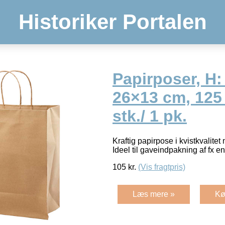
Historiker Portalen
Papirposer, H:
26×13 cm, 125 
stk./ 1 pk.
Kraftig papirpose i kvistkvalit
Ideel til gaveindpakning af fx en
105
kr.
(Vis fragtpris)
Læs mere »
Kø