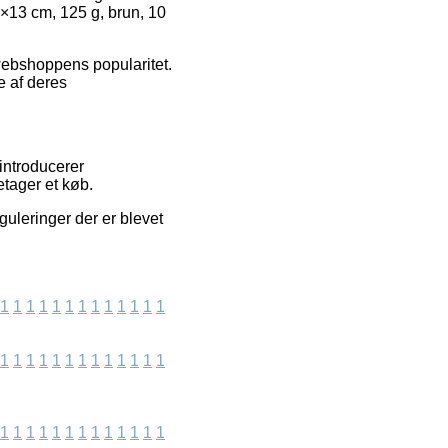
6×13 cm, 125 g, brun, 10
 webshoppens popularitet.
e af deres
introducerer
etager et køb.
uleringer der er blevet
1
1
1
1
1
1
1
1
1
1
1
1
1
1
1
1
1
1
1
1
1
1
1
1
1
1
1
1
1
1
1
1
1
1
1
1
1
1
1