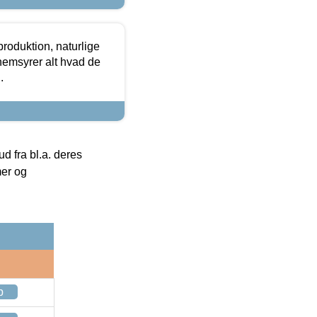
roduktion, naturlige
nemsyrer alt hvad de
.
 fra bl.a. deres
mer og
p