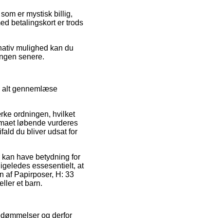
som er mystisk billig,
ed betalingskort er trods
rnativ mulighed kan du
ingen senere.
il alt gennemlæse
rke ordningen, hvilket
irmaet løbende vurderes
ifald du bliver udsat for
 kan have betydning for
igeledes essesentielt, at
 af Papirposer, H: 33
ller et barn.
bedømmelser og derfor