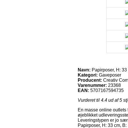
Navn:
Papirposer, H: 33 
Kategori:
Gaveposer
Producent:
Creativ Co
Varenummer:
23368
EAN:
5707167594735
Vurderet til
4.4
ud af 5 st
En masse online outlets fr
øjeblikket udleveringsste
Leveringstypen er jo særl
Papirposer, H: 33 cm, B: 