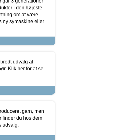
 går 3 generationer
dukter i den højeste
sætning om at være
s ny symaskine eller
 bredt udvalg af
r. Klik her for at se
produceret garn, men
or finder du hos dem
es udvalg.