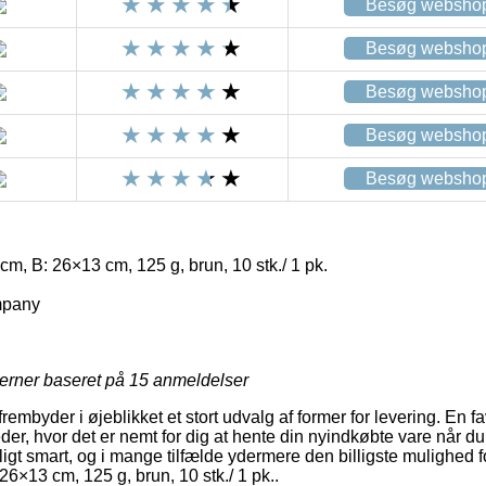
Besøg websho
Besøg websho
Besøg websho
Besøg websho
Besøg websho
cm, B: 26×13 cm, 125 g, brun, 10 stk./ 1 pk.
mpany
jerner baseret på
15
anmeldelser
embyder i øjeblikket et stort udvalg af former for levering. En fa
der, hvor det er nemt for dig at hente din nyindkøbte vare når du
igt smart, og i mange tilfælde ydermere den billigste mulighed fo
26×13 cm, 125 g, brun, 10 stk./ 1 pk..