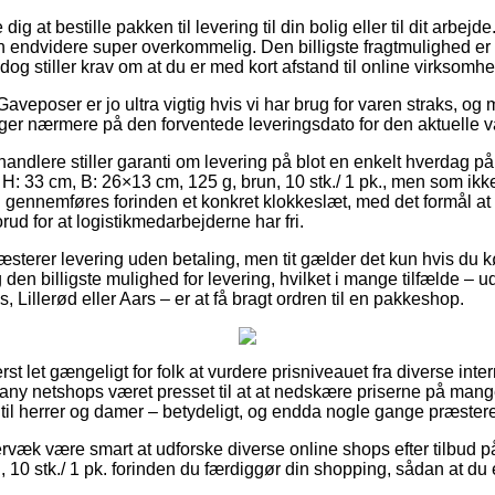
 at bestille pakken til levering til din bolig eller til dit arbejd
en endvidere super overkommelig. Den billigste fragtmulighed er 
og stiller krav om at du er med kort afstand til online virksomh
aveposer er jo ultra vigtig hvis vi har brug for varen straks, og 
kigger nærmere på den forventede leveringsdato for den aktuelle v
andlere stiller garanti om levering på blot en enkelt hverdag på
H: 33 cm, B: 26×13 cm, 125 g, brun, 10 stk./ 1 pk., men som ikk
en gennemføres forinden et konkret klokkeslæt, med det formål at
orud for at logistikmedarbejderne har fri.
ræsterer levering uden betaling, men tit gælder det kun hvis du 
en billigste mulighed for levering, hvilket i mange tilfælde – u
 Lillerød eller Aars – er at få bragt ordren til en pakkeshop.
st let gængeligt for folk at vurdere prisniveauet fra diverse intern
pany netshops været presset til at at nedskære priserne på mange 
til herrer og damer – betydeligt, og endda nogle gange præstere
rvæk være smart at udforske diverse online shops efter tilbud p
 10 stk./ 1 pk. forinden du færdiggør din shopping, sådan at du er