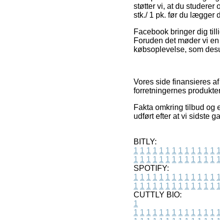
støtter vi, at du studere
stk./ 1 pk. før du lægger d
Facebook bringer dig till
Foruden det møder vi en
købsoplevelse, som desud
Vores side finansieres a
forretningernes produkte
Fakta omkring tilbud og 
udført efter at vi sidste
BITLY:
1
1
1
1
1
1
1
1
1
1
1
1
1
1
1
1
1
1
1
1
1
1
1
1
1
1
SPOTIFY:
1
1
1
1
1
1
1
1
1
1
1
1
1
1
1
1
1
1
1
1
1
1
1
1
1
1
CUTTLY BIO:
1
1
1
1
1
1
1
1
1
1
1
1
1
1