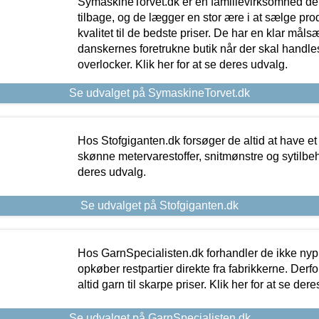
SymaskineTorvet.dk er en familievirksomhed der
tilbage, og de lægger en stor ære i at sælge pro
kvalitet til de bedste priser. De har en klar mål
danskernes foretrukne butik når der skal handle
overlocker. Klik her for at se deres udvalg.
Se udvalget på SymaskineTorvet.dk
Hos Stofgiganten.dk forsøger de altid at have et
skønne metervarestoffer, snitmønstre og sytilbehø
deres udvalg.
Se udvalget på Stofgiganten.dk
Hos GarnSpecialisten.dk forhandler de ikke ny
opkøber restpartier direkte fra fabrikkerne. Derf
altid garn til skarpe priser. Klik her for at se der
Se udvalget på GarnSpecialisten.dk