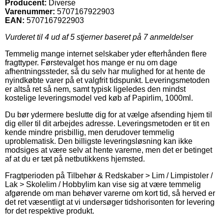
Producent:
Diverse
Varenummer:
5707167922903
EAN:
5707167922903
Vurderet til
4
ud af 5 stjerner baseret på
7
anmeldelser
Temmelig mange internet selskaber yder efterhånden flere
fragttyper. Førstevalget hos mange er nu om dage
afhentningssteder, så du selv har mulighed for at hente de
nyindkøbte varer på et valgfrit tidspunkt. Leveringsmetoden
er altså ret så nem, samt typisk ligeledes den mindst
kostelige leveringsmodel ved køb af Papirlim, 1000ml.
Du bør ydermere beslutte dig for at vælge afsending hjem til
dig eller til dit arbejdes adresse. Leveringsmetoden er tit en
kende mindre prisbillig, men derudover temmelig
uproblematisk. Den billigste leveringsløsning kan ikke
modsiges at være selv at hente varerne, men det er betinget
af at du er tæt på netbutikkens hjemsted.
Fragtperioden på Tilbehør & Redskaber > Lim / Limpistoler /
Lak > Skolelim / Hobbylim kan vise sig at være temmelig
afgørende om man behøver varerne om kort tid, så herved er
det ret væsentligt at vi undersøger tidshorisonten for levering
for det respektive produkt.