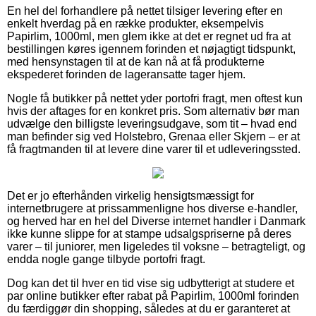
En hel del forhandlere på nettet tilsiger levering efter en
enkelt hverdag på en række produkter, eksempelvis
Papirlim, 1000ml, men glem ikke at det er regnet ud fra at
bestillingen køres igennem forinden et nøjagtigt tidspunkt,
med hensynstagen til at de kan nå at få produkterne
ekspederet forinden de lageransatte tager hjem.
Nogle få butikker på nettet yder portofri fragt, men oftest kun
hvis der aftages for en konkret pris. Som alternativ bør man
udvælge den billigste leveringsudgave, som tit – hvad end
man befinder sig ved Holstebro, Grenaa eller Skjern – er at
få fragtmanden til at levere dine varer til et udleveringssted.
Det er jo efterhånden virkelig hensigtsmæssigt for
internetbrugere at prissammenligne hos diverse e-handler,
og herved har en hel del Diverse internet handler i Danmark
ikke kunne slippe for at stampe udsalgspriserne på deres
varer – til juniorer, men ligeledes til voksne – betragteligt, og
endda nogle gange tilbyde portofri fragt.
Dog kan det til hver en tid vise sig udbytterigt at studere et
par online butikker efter rabat på Papirlim, 1000ml forinden
du færdiggør din shopping, således at du er garanteret at