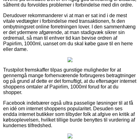
såfremt du forvoldes problemer i forbindelse med din ordre.
Derudover rekommanderer vi at man er sat ind i de mest
vitale vedtægter i forbindelse med transaktionen, fx den
ombytningsret online forretningen lover. I den sammenhæng
er det ydermere afgørende, at man stadigvæk sikrer sin
ordremail, så man til enhver tid kan bevise ordren af
Papirlim, 1000ml, uanset om du skal købe gave til en herre
eller dame.
Trustpilot fremskaffer tilpas gunstige muligheder for at
gennemgå mange forhenværende forbrugeres betragtninger
og på grund af dette er det fornuftigt, at du eftersøger internet
shoppens omtaler af Papirlim, 1000ml forud for at du
shopper.
Facebook indebærer også ultra passelige løsninger til at få
en idé om internet shoppens popularitet. Desuden ses
endda internet butikker som tilbyder folk at afgive en kritik af
købsoplevelsen, hvilket tillige burde benyttes til vurdering af
kundernes tilfredshed.