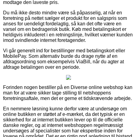
modtage den laveste pris.
Du må ikke desto mindre være så påpasselig, at når en
forretning på nettet sælger et produkt for en salgspris som
anses for uendeligt fordelagtig, så kan det ofte være en
varsel om en bedragerisk butik. Køb med betalingskort er
heldigvis inkluderet i en retningslinje, hvilket værner kunden
imod svindlende internet foretagender.
Vi går generelt ind for bestillinger med betalingskort eller
MobilePay. Som alternativ burde du drage nytte af en
afdragsordning som eksempelvis ViaBill, når du agter at
afdrage betalingen over en periode.
Forinden nogen bestiller på en Diverse online webshop kan
man for at være sikker tage stilling til netshoppens
forretningsaftale, men det er gerne et tidskrævende arbejde.
En nemmere løsning kunne derfor være at undersøge om
online butikken er støttet af e-mærket, da det typisk er en
sikkerhed for at internet butikken lever op til de officielle
danske regler, og at internet webshoppen regelmæssigt
undersøges af specialister som har ekspertise inden for
lovene på området. Det er en rigtig god anledning til bistand,