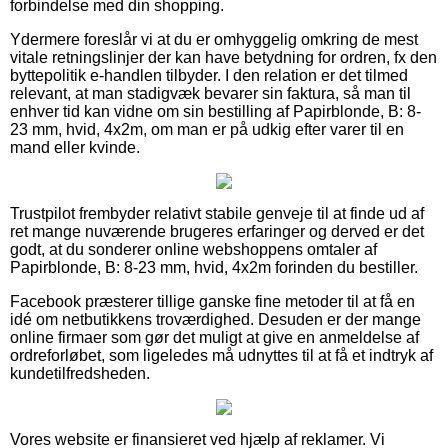
forbindelse med din shopping.
Ydermere foreslår vi at du er omhyggelig omkring de mest
vitale retningslinjer der kan have betydning for ordren, fx den
byttepolitik e-handlen tilbyder. I den relation er det tilmed
relevant, at man stadigvæk bevarer sin faktura, så man til
enhver tid kan vidne om sin bestilling af Papirblonde, B: 8-
23 mm, hvid, 4x2m, om man er på udkig efter varer til en
mand eller kvinde.
Trustpilot frembyder relativt stabile genveje til at finde ud af
ret mange nuværende brugeres erfaringer og derved er det
godt, at du sonderer online webshoppens omtaler af
Papirblonde, B: 8-23 mm, hvid, 4x2m forinden du bestiller.
Facebook præsterer tillige ganske fine metoder til at få en
idé om netbutikkens troværdighed. Desuden er der mange
online firmaer som gør det muligt at give en anmeldelse af
ordreforløbet, som ligeledes må udnyttes til at få et indtryk af
kundetilfredsheden.
Vores website er finansieret ved hjælp af reklamer. Vi