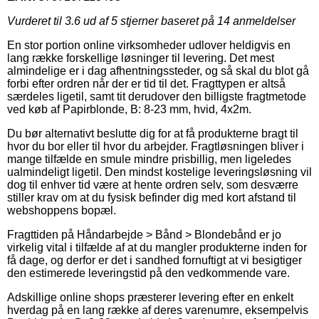
Vurderet til
3.6
ud af 5 stjerner baseret på
14
anmeldelser
En stor portion online virksomheder udlover heldigvis en
lang række forskellige løsninger til levering. Det mest
almindelige er i dag afhentningssteder, og så skal du blot gå
forbi efter ordren når der er tid til det. Fragttypen er altså
særdeles ligetil, samt tit derudover den billigste fragtmetode
ved køb af Papirblonde, B: 8-23 mm, hvid, 4x2m.
Du bør alternativt beslutte dig for at få produkterne bragt til
hvor du bor eller til hvor du arbejder. Fragtløsningen bliver i
mange tilfælde en smule mindre prisbillig, men ligeledes
ualmindeligt ligetil. Den mindst kostelige leveringsløsning vil
dog til enhver tid være at hente ordren selv, som desværre
stiller krav om at du fysisk befinder dig med kort afstand til
webshoppens bopæl.
Fragttiden på Håndarbejde > Bånd > Blondebånd er jo
virkelig vital i tilfælde af at du mangler produkterne inden for
få dage, og derfor er det i sandhed fornuftigt at vi besigtiger
den estimerede leveringstid på den vedkommende vare.
Adskillige online shops præsterer levering efter en enkelt
hverdag på en lang række af deres varenumre, eksempelvis