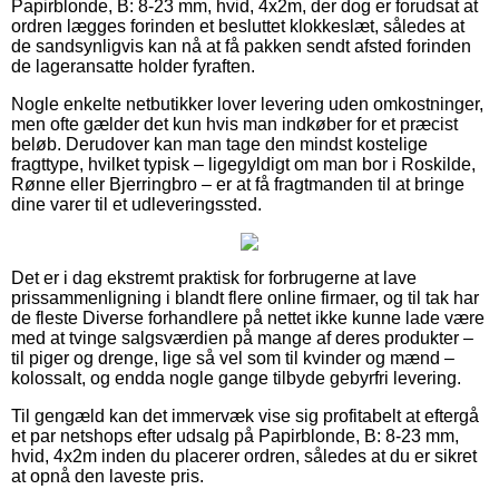
Papirblonde, B: 8-23 mm, hvid, 4x2m, der dog er forudsat at
ordren lægges forinden et besluttet klokkeslæt, således at
de sandsynligvis kan nå at få pakken sendt afsted forinden
de lageransatte holder fyraften.
Nogle enkelte netbutikker lover levering uden omkostninger,
men ofte gælder det kun hvis man indkøber for et præcist
beløb. Derudover kan man tage den mindst kostelige
fragttype, hvilket typisk – ligegyldigt om man bor i Roskilde,
Rønne eller Bjerringbro – er at få fragtmanden til at bringe
dine varer til et udleveringssted.
Det er i dag ekstremt praktisk for forbrugerne at lave
prissammenligning i blandt flere online firmaer, og til tak har
de fleste Diverse forhandlere på nettet ikke kunne lade være
med at tvinge salgsværdien på mange af deres produkter –
til piger og drenge, lige så vel som til kvinder og mænd –
kolossalt, og endda nogle gange tilbyde gebyrfri levering.
Til gengæld kan det immervæk vise sig profitabelt at eftergå
et par netshops efter udsalg på Papirblonde, B: 8-23 mm,
hvid, 4x2m inden du placerer ordren, således at du er sikret
at opnå den laveste pris.