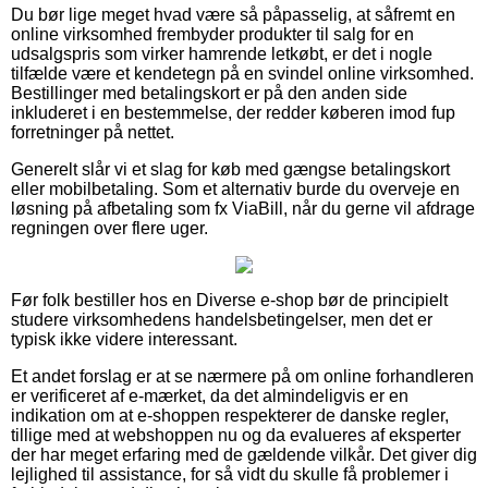
Du bør lige meget hvad være så påpasselig, at såfremt en
online virksomhed frembyder produkter til salg for en
udsalgspris som virker hamrende letkøbt, er det i nogle
tilfælde være et kendetegn på en svindel online virksomhed.
Bestillinger med betalingskort er på den anden side
inkluderet i en bestemmelse, der redder køberen imod fup
forretninger på nettet.
Generelt slår vi et slag for køb med gængse betalingskort
eller mobilbetaling. Som et alternativ burde du overveje en
løsning på afbetaling som fx ViaBill, når du gerne vil afdrage
regningen over flere uger.
Før folk bestiller hos en Diverse e-shop bør de principielt
studere virksomhedens handelsbetingelser, men det er
typisk ikke videre interessant.
Et andet forslag er at se nærmere på om online forhandleren
er verificeret af e-mærket, da det almindeligvis er en
indikation om at e-shoppen respekterer de danske regler,
tillige med at webshoppen nu og da evalueres af eksperter
der har meget erfaring med de gældende vilkår. Det giver dig
lejlighed til assistance, for så vidt du skulle få problemer i