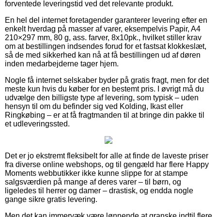
forventede leveringstid ved det relevante produkt.
En hel del internet foretagender garanterer levering efter en
enkelt hverdag på masser af varer, eksempelvis Papir, A4
210×297 mm, 80 g, ass. farver, 8x10pk., hvilket stiller krav
om at bestillingen indsendes forud for et fastsat klokkeslæt,
så de med sikkerhed kan nå at få bestillingen ud af døren
inden medarbejderne tager hjem.
Nogle få internet selskaber byder på gratis fragt, men for det
meste kun hvis du køber for en bestemt pris. I øvrigt må du
udvælge den billigste type af levering, som typisk – uden
hensyn til om du befinder sig ved Kolding, Ikast eller
Ringkøbing – er at få fragtmanden til at bringe din pakke til
et udleveringssted.
Det er jo ekstremt fleksibelt for alle at finde de laveste priser
fra diverse online webshops, og til gengæld har flere Happy
Moments webbutikker ikke kunne slippe for at stampe
salgsværdien på mange af deres varer – til børn, og
ligeledes til herrer og damer – drastisk, og endda nogle
gange sikre gratis levering.
Men det kan immervæk være lønnende at granske indtil flere