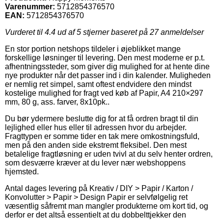
Varenummer:
5712854376570
EAN:
5712854376570
Vurderet til
4.4
ud af 5 stjerner baseret på
27
anmeldelser
En stor portion netshops tildeler i øjeblikket mange
forskellige løsninger til levering. Den mest moderne er p.t.
afhentningssteder, som giver dig mulighed for at hente dine
nye produkter når det passer ind i din kalender. Muligheden
er nemlig ret simpel, samt oftest endvidere den mindst
kostelige mulighed for fragt ved køb af Papir, A4 210×297
mm, 80 g, ass. farver, 8x10pk..
Du bør ydermere beslutte dig for at få ordren bragt til din
lejlighed eller hus eller til adressen hvor du arbejder.
Fragttypen er somme tider en tak mere omkostningsfuld,
men på den anden side ekstremt fleksibel. Den mest
betalelige fragtløsning er uden tvivl at du selv henter ordren,
som desværre kræver at du lever nær webshoppens
hjemsted.
Antal dages levering på Kreativ / DIY > Papir / Karton /
Konvolutter > Papir > Design Papir er selvfølgelig ret
væsentlig såfremt man mangler produkterne om kort tid, og
derfor er det altså essentielt at du dobbelttjekker den