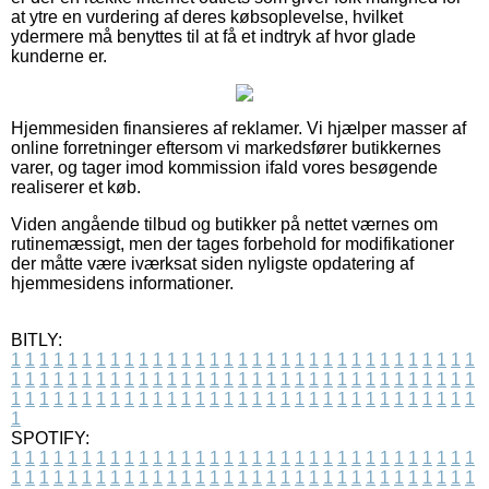
at ytre en vurdering af deres købsoplevelse, hvilket
ydermere må benyttes til at få et indtryk af hvor glade
kunderne er.
Hjemmesiden finansieres af reklamer. Vi hjælper masser af
online forretninger eftersom vi markedsfører butikkernes
varer, og tager imod kommission ifald vores besøgende
realiserer et køb.
Viden angående tilbud og butikker på nettet værnes om
rutinemæssigt, men der tages forbehold for modifikationer
der måtte være iværksat siden nyligste opdatering af
hjemmesidens informationer.
BITLY:
1
1
1
1
1
1
1
1
1
1
1
1
1
1
1
1
1
1
1
1
1
1
1
1
1
1
1
1
1
1
1
1
1
1
1
1
1
1
1
1
1
1
1
1
1
1
1
1
1
1
1
1
1
1
1
1
1
1
1
1
1
1
1
1
1
1
1
1
1
1
1
1
1
1
1
1
1
1
1
1
1
1
1
1
1
1
1
1
1
1
1
1
1
1
1
1
1
1
1
1
SPOTIFY:
1
1
1
1
1
1
1
1
1
1
1
1
1
1
1
1
1
1
1
1
1
1
1
1
1
1
1
1
1
1
1
1
1
1
1
1
1
1
1
1
1
1
1
1
1
1
1
1
1
1
1
1
1
1
1
1
1
1
1
1
1
1
1
1
1
1