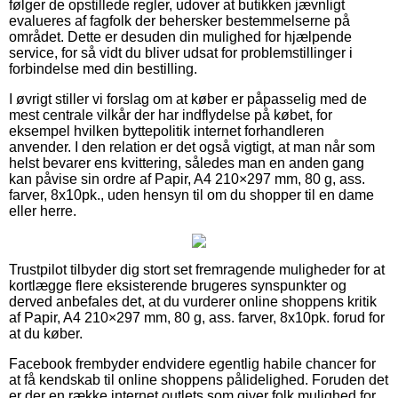
følger de opstillede regler, udover at butikken jævnligt
evalueres af fagfolk der behersker bestemmelserne på
området. Dette er desuden din mulighed for hjælpende
service, for så vidt du bliver udsat for problemstillinger i
forbindelse med din bestilling.
I øvrigt stiller vi forslag om at køber er påpasselig med de
mest centrale vilkår der har indflydelse på købet, for
eksempel hvilken byttepolitik internet forhandleren
anvender. I den relation er det også vigtigt, at man når som
helst bevarer ens kvittering, således man en anden gang
kan påvise sin ordre af Papir, A4 210×297 mm, 80 g, ass.
farver, 8x10pk., uden hensyn til om du shopper til en dame
eller herre.
Trustpilot tilbyder dig stort set fremragende muligheder for at
kortlægge flere eksisterende brugeres synspunkter og
derved anbefales det, at du vurderer online shoppens kritik
af Papir, A4 210×297 mm, 80 g, ass. farver, 8x10pk. forud for
at du køber.
Facebook frembyder endvidere egentlig habile chancer for
at få kendskab til online shoppens pålidelighed. Foruden det
er der en række internet outlets som giver folk mulighed for