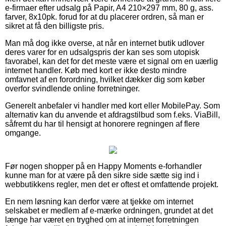
e-firmaer efter udsalg på Papir, A4 210×297 mm, 80 g, ass.
farver, 8x10pk. forud for at du placerer ordren, så man er
sikret at få den billigste pris.
Man må dog ikke overse, at når en internet butik udlover
deres varer for en udsalgspris der kan ses som utopisk
favorabel, kan det for det meste være et signal om en uærlig
internet handler. Køb med kort er ikke desto mindre
omfavnet af en forordning, hvilket dækker dig som køber
overfor svindlende online forretninger.
Generelt anbefaler vi handler med kort eller MobilePay. Som
alternativ kan du anvende et afdragstilbud som f.eks. ViaBill,
såfremt du har til hensigt at honorere regningen af flere
omgange.
Før nogen shopper på en Happy Moments e-forhandler
kunne man for at være på den sikre side sætte sig ind i
webbutikkens regler, men det er oftest et omfattende projekt.
En nem løsning kan derfor være at tjekke om internet
selskabet er medlem af e-mærke ordningen, grundet at det
længe har været en tryghed om at internet forretningen