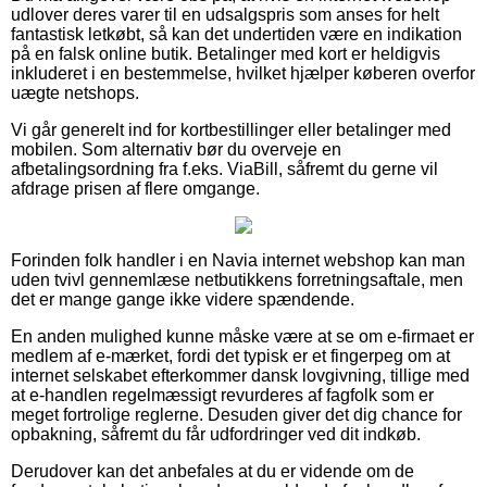
udlover deres varer til en udsalgspris som anses for helt
fantastisk letkøbt, så kan det undertiden være en indikation
på en falsk online butik. Betalinger med kort er heldigvis
inkluderet i en bestemmelse, hvilket hjælper køberen overfor
uægte netshops.
Vi går generelt ind for kortbestillinger eller betalinger med
mobilen. Som alternativ bør du overveje en
afbetalingsordning fra f.eks. ViaBill, såfremt du gerne vil
afdrage prisen af flere omgange.
Forinden folk handler i en Navia internet webshop kan man
uden tvivl gennemlæse netbutikkens forretningsaftale, men
det er mange gange ikke videre spændende.
En anden mulighed kunne måske være at se om e-firmaet er
medlem af e-mærket, fordi det typisk er et fingerpeg om at
internet selskabet efterkommer dansk lovgivning, tillige med
at e-handlen regelmæssigt revurderes af fagfolk som er
meget fortrolige reglerne. Desuden giver det dig chance for
opbakning, såfremt du får udfordringer ved dit indkøb.
Derudover kan det anbefales at du er vidende om de