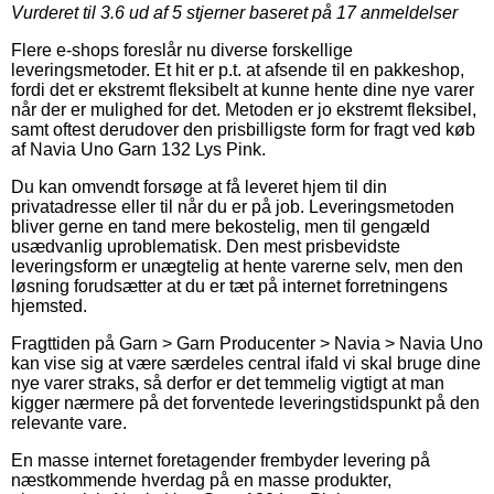
Vurderet til
3.6
ud af 5 stjerner baseret på
17
anmeldelser
Flere e-shops foreslår nu diverse forskellige
leveringsmetoder. Et hit er p.t. at afsende til en pakkeshop,
fordi det er ekstremt fleksibelt at kunne hente dine nye varer
når der er mulighed for det. Metoden er jo ekstremt fleksibel,
samt oftest derudover den prisbilligste form for fragt ved køb
af Navia Uno Garn 132 Lys Pink.
Du kan omvendt forsøge at få leveret hjem til din
privatadresse eller til når du er på job. Leveringsmetoden
bliver gerne en tand mere bekostelig, men til gengæld
usædvanlig uproblematisk. Den mest prisbevidste
leveringsform er unægtelig at hente varerne selv, men den
løsning forudsætter at du er tæt på internet forretningens
hjemsted.
Fragttiden på Garn > Garn Producenter > Navia > Navia Uno
kan vise sig at være særdeles central ifald vi skal bruge dine
nye varer straks, så derfor er det temmelig vigtigt at man
kigger nærmere på det forventede leveringstidspunkt på den
relevante vare.
En masse internet foretagender frembyder levering på
næstkommende hverdag på en masse produkter,