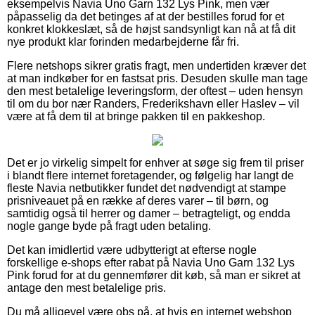
eksempelvis Navia Uno Garn 132 Lys Pink, men vær
påpasselig da det betinges af at der bestilles forud for et
konkret klokkeslæt, så de højst sandsynligt kan nå at få dit
nye produkt klar forinden medarbejderne får fri.
Flere netshops sikrer gratis fragt, men undertiden kræver det
at man indkøber for en fastsat pris. Desuden skulle man tage
den mest betalelige leveringsform, der oftest – uden hensyn
til om du bor nær Randers, Frederikshavn eller Haslev – vil
være at få dem til at bringe pakken til en pakkeshop.
Det er jo virkelig simpelt for enhver at søge sig frem til priser
i blandt flere internet foretagender, og følgelig har langt de
fleste Navia netbutikker fundet det nødvendigt at stampe
prisniveauet på en række af deres varer – til børn, og
samtidig også til herrer og damer – betragteligt, og endda
nogle gange byde på fragt uden betaling.
Det kan imidlertid være udbytterigt at efterse nogle
forskellige e-shops efter rabat på Navia Uno Garn 132 Lys
Pink forud for at du gennemfører dit køb, så man er sikret at
antage den mest betalelige pris.
Du må alligevel være obs på, at hvis en internet webshop