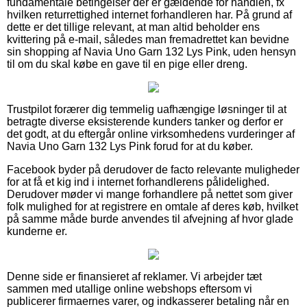
fundamentale betingelser der er gældende for handlen, fx
hvilken returrettighed internet forhandleren har. På grund af
dette er det tillige relevant, at man altid beholder ens
kvittering på e-mail, således man fremadrettet kan bevidne
sin shopping af Navia Uno Garn 132 Lys Pink, uden hensyn
til om du skal købe en gave til en pige eller dreng.
Trustpilot forærer dig temmelig uafhængige løsninger til at
betragte diverse eksisterende kunders tanker og derfor er
det godt, at du eftergår online virksomhedens vurderinger af
Navia Uno Garn 132 Lys Pink forud for at du køber.
Facebook byder på derudover de facto relevante muligheder
for at få et kig ind i internet forhandlerens pålidelighed.
Derudover møder vi mange forhandlere på nettet som giver
folk mulighed for at registrere en omtale af deres køb, hvilket
på samme måde burde anvendes til afvejning af hvor glade
kunderne er.
Denne side er finansieret af reklamer. Vi arbejder tæt
sammen med utallige online webshops eftersom vi
publicerer firmaernes varer, og indkasserer betaling når en