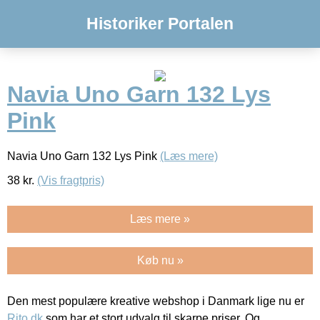
Historiker Portalen
Navia Uno Garn 132 Lys
Pink
Navia Uno Garn 132 Lys Pink
(Læs mere)
38
kr.
(Vis fragtpris)
Læs mere »
Køb nu »
Den mest populære kreative webshop i Danmark lige nu er
Rito.dk
som har et stort udvalg til skarpe priser. Og