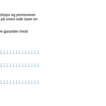
ebshops og promoverer
 på vores side laver en
ve garantier imod
1
1
1
1
1
1
1
1
1
1
1
1
1
1
1
1
1
1
1
1
1
1
1
1
1
1
1
1
1
1
1
1
1
1
1
1
1
1
1