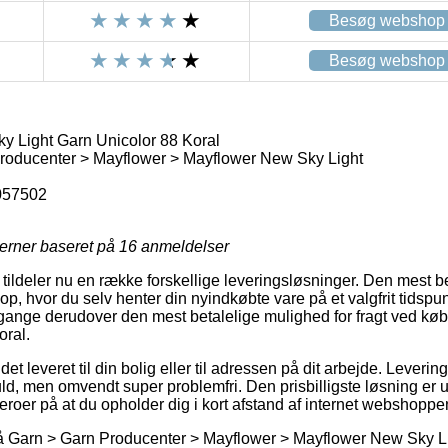
Besøg webshop
Besøg webshop
 Light Garn Unicolor 88 Koral
roducenter > Mayflower > Mayflower New Sky Light
057502
jerner baseret på
16
anmeldelser
 tildeler nu en række forskellige leveringsløsninger. Den mest be
op, hvor du selv henter din nyindkøbte vare på et valgfrit tidspu
e gange derudover den mest betalelige mulighed for fragt ved k
oral.
det leveret til din bolig eller til adressen på dit arbejde. Levering
d, men omvendt super problemfri. Den prisbilligste løsning er 
roer på at du opholder dig i kort afstand af internet webshoppe
 Garn > Garn Producenter > Mayflower > Mayflower New Sky Ligh