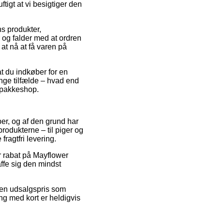
tigt at vi besigtiger den
s produkter,
 og falder med at ordren
 at nå at få varen på
at du indkøber for en
ange tilfælde – hvad end
n pakkeshop.
ber, og af den grund har
rodukterne – til piger og
ragtfri levering.
er rabat på Mayflower
ffe sig den mindst
l en udsalgspris som
ing med kort er heldigvis