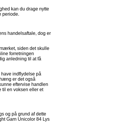
lighed kan du drage nytte
e periode.
ens handelsaftale, dog er
mærket, siden det skulle
line forretningen
g anledning til at få
 have indflydelse på
enhæng er det også
 kunne eftervise handlen
il en voksen eller et
gs og på grund af dette
ght Garn Unicolor 84 Lys