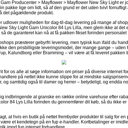
 Garn Producenter > Mayflower > Mayflower New Sky Light er jo
n pakke lige om lidt, så af den grund er det uden tvivl fornuftigt
på det pågældende produkt.
er udlover muligheden for dag-til-dag levering på mange af sho
w Sky Light Garn Unicolor 84 Lys Lilla, men glem ikke at det er 
t, så de garanteret kan nå at få pakken fikset forinden personalet 
hops præsterer gebyrfri levering, men typisk kun ifald du handle
ække den prisbilligste leveringsmodel, der mange gange – uden
rup, Kalundborg eller Bramming – vil være at få leveret pakken ti
it for os alle at søge information om priser på diverse internet f
orhandlere på nettet ikke kunne slippe for at mindske salgsprise
er, og samtidig også til damer og herrer – betydeligt, og endda 
ig indbringende at granske en række online varehuse efter rab
lor 84 Lys Lilla forinden du gennemfører dit køb, så du ikke er 
t, at hvis en butik på nettet frembyder produkter til salg for en p
tit være et kendetegn på en fup e-handler. Kortbetalinger er imidl
lk imod fup internet forhandlere.