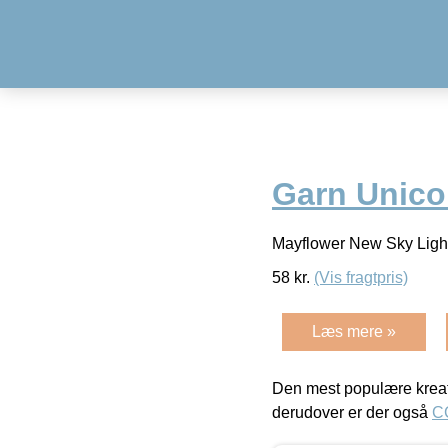
Garn Unicol
Mayflower New Sky Light
58
kr.
(Vis fragtpris)
Læs mere »
Den mest populære kreat
derudover er der også
C