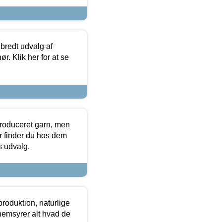
 bredt udvalg af
r. Klik her for at se
produceret garn, men
or finder du hos dem
es udvalg.
roduktion, naturlige
nemsyrer alt hvad de