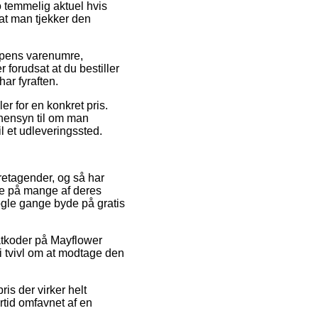
 temmelig aktuel hvis
 at man tjekker den
ppens varenumre,
forudsat at du bestiller
har fyraften.
r for en konkret pris.
 hensyn til om man
l et udleveringssted.
oretagender, og så har
rne på mange af deres
nogle gange byde på gratis
atkoder på Mayflower
i tvivl om at modtage den
ris der virker helt
ertid omfavnet af en