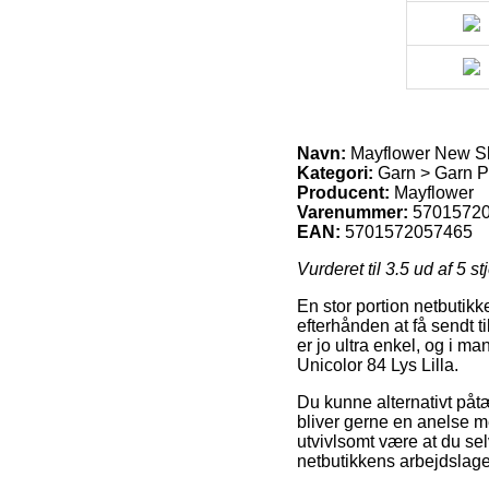
Navn:
Mayflower New Sky
Kategori:
Garn > Garn P
Producent:
Mayflower
Varenummer:
5701572
EAN:
5701572057465
Vurderet til
3.5
ud af 5 st
En stor portion netbutikk
efterhånden at få sendt t
er jo ultra enkel, og i m
Unicolor 84 Lys Lilla.
Du kunne alternativt påtæn
bliver gerne en anelse m
utvivlsomt være at du sel
netbutikkens arbejdslage