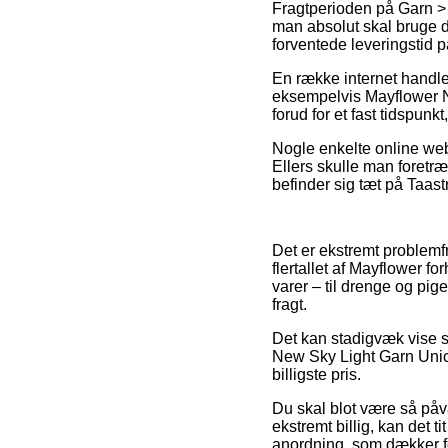
Fragtperioden på Garn >
man absolut skal bruge di
forventede leveringstid 
En række internet handl
eksempelvis Mayflower Ne
forud for et fast tidspunk
Nogle enkelte online webs
Ellers skulle man foretr
befinder sig tæt på Taast
Det er ekstremt problemfr
flertallet af Mayflower f
varer – til drenge og pig
fragt.
Det kan stadigvæk vise s
New Sky Light Garn Unico
billigste pris.
Du skal blot være så påvag
ekstremt billig, kan det 
anordning, som dækker fo