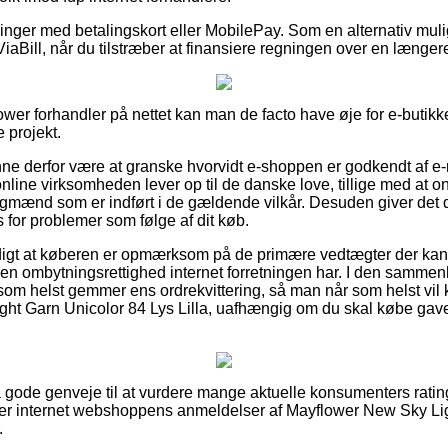
illinger med betalingskort eller MobilePay. Som en alternativ mu
ViaBill, når du tilstræber at finansiere regningen over en længer
ower forhandler på nettet kan man de facto have øje for e-butikk
e projekt.
e derfor være at granske hvorvidt e-shoppen er godkendt af e-
nline virksomheden lever op til de danske love, tillige med at on
agmænd som er indført i de gældende vilkår. Desuden giver det di
 for problemer som følge af dit køb.
rdigt at køberen er opmærksom på de primære vedtægter der kan
lken ombytningsrettighed internet forretningen har. I den samm
 som helst gemmer ens ordrekvittering, så man når som helst vil
ht Garn Unicolor 84 Lys Lilla, uafhængig om du skal købe gave t
ra gode genveje til at vurdere mange aktuelle konsumenters ratin
erer internet webshoppens anmeldelser af Mayflower New Sky Li
.