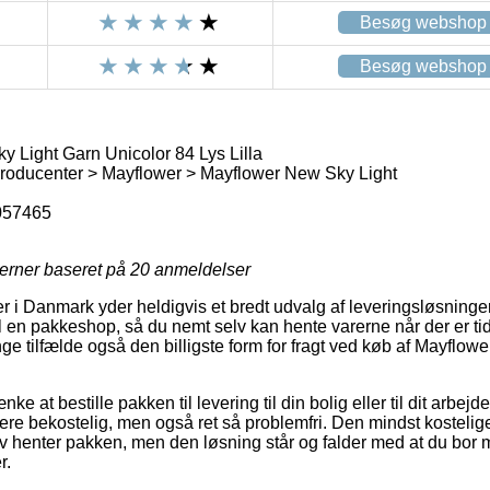
Besøg webshop
Besøg webshop
 Light Garn Unicolor 84 Lys Lilla
roducenter > Mayflower > Mayflower New Sky Light
057465
jerner baseret på
20
anmeldelser
er i Danmark yder heldigvis et bredt udvalg af leveringsløsninger
il en pakkeshop, så du nemt selv kan hente varerne når der er tid
ange tilfælde også den billigste form for fragt ved køb af Mayflo
ke at bestille pakken til levering til din bolig eller til dit arbe
ere bekostelig, men også ret så problemfri. Den mindst kostelig
v henter pakken, men den løsning står og falder med at du bor me
r.