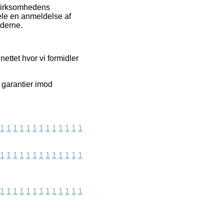
 virksomhedens
ele en anmeldelse af
nderne.
ettet hvor vi formidler
e garantier imod
1
1
1
1
1
1
1
1
1
1
1
1
1
1
1
1
1
1
1
1
1
1
1
1
1
1
1
1
1
1
1
1
1
1
1
1
1
1
1