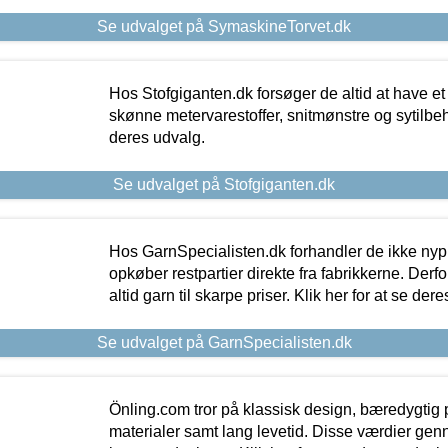
Se udvalget på SymaskineTorvet.dk
Hos Stofgiganten.dk forsøger de altid at have et
skønne metervarestoffer, snitmønstre og sytilbehø
deres udvalg.
Se udvalget på Stofgiganten.dk
Hos GarnSpecialisten.dk forhandler de ikke ny
opkøber restpartier direkte fra fabrikkerne. Derf
altid garn til skarpe priser. Klik her for at se der
Se udvalget på GarnSpecialisten.dk
Önling.com tror på klassisk design, bæredygtig p
materialer samt lang levetid. Disse værdier gen