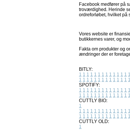
Facebook medfører på sam
troværdighed. Herinde s
ordreforløbet, hvilket p
Vores website er finansie
butikkernes varer, og m
Fakta om produkter og onl
ændringer der er foretag
BITLY:
1
1
1
1
1
1
1
1
1
1
1
1
1
1
1
1
1
1
1
1
1
1
1
1
1
1
SPOTIFY:
1
1
1
1
1
1
1
1
1
1
1
1
1
1
1
1
1
1
1
1
1
1
1
1
1
1
CUTTLY BIO:
1
1
1
1
1
1
1
1
1
1
1
1
1
1
1
1
1
1
1
1
1
1
1
1
1
1
1
CUTTLY OLD:
1