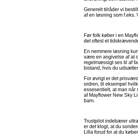
Generelt tilråder vi best
af en løsning som f.eks. 
Før folk køber i en Mayfl
det oftest et tidskrævend
En nemmere løsning kunn
være en angivelse af at o
regelmæssigt ses til af f
bistand, hvis du udsættes
For øvrigt er det prisvæ
ordren, til eksempel hvi
essesentielt, at man når
af Mayflower New Sky Lig
barn.
Trustpilot indebærer ult
er det klogt, at du sond
Lilla forud for at du køber