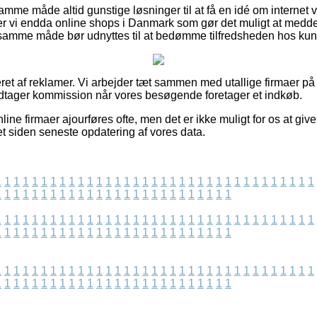
me måde altid gunstige løsninger til at få en idé om internet
er vi endda online shops i Danmark som gør det muligt at medd
å samme måde bør udnyttes til at bedømme tilfredsheden hos ku
ret af reklamer. Vi arbejder tæt sammen med utallige firmaer på n
odtager kommission når vores besøgende foretager et indkøb.
ine firmaer ajourføres ofte, men det er ikke muligt for os at giv
et siden seneste opdatering af vores data.
1
1
1
1
1
1
1
1
1
1
1
1
1
1
1
1
1
1
1
1
1
1
1
1
1
1
1
1
1
1
1
1
1
1
1
1
1
1
1
1
1
1
1
1
1
1
1
1
1
1
1
1
1
1
1
1
1
1
1
1
1
1
1
1
1
1
1
1
1
1
1
1
1
1
1
1
1
1
1
1
1
1
1
1
1
1
1
1
1
1
1
1
1
1
1
1
1
1
1
1
1
1
1
1
1
1
1
1
1
1
1
1
1
1
1
1
1
1
1
1
1
1
1
1
1
1
1
1
1
1
1
1
1
1
1
1
1
1
1
1
1
1
1
1
1
1
1
1
1
1
1
1
1
1
1
1
1
1
1
1
1
1
1
1
1
1
1
1
1
1
1
1
1
1
1
1
1
1
1
1
1
1
1