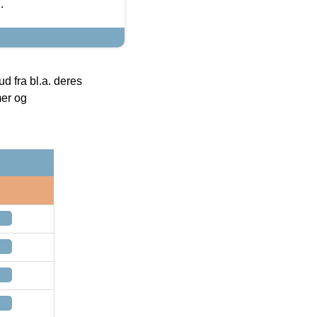
.
 fra bl.a. deres
mer og