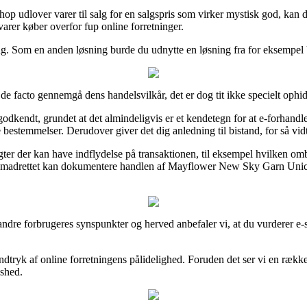
hop udlover varer til salg for en salgspris som virker mystisk god, kan d
arer køber overfor fup online forretninger.
ng. Som en anden løsning burde du udnytte en løsning fra for eksempel V
 facto gennemgå dens handelsvilkår, det er dog tit ikke specielt ophi
dkendt, grundet at det almindeligvis er et kendetegn for at e-forhandler
 bestemmelser. Derudover giver det dig anledning til bistand, for så vid
er der kan have indflydelse på transaktionen, til eksempel hvilken ombytn
remadrettet kan dokumentere handlen af Mayflower New Sky Garn Unicolo
llige andre forbrugeres synspunkter og herved anbefaler vi, at du vurde
indtryk af online forretningens pålidelighed. Foruden det ser vi en række
dshed.