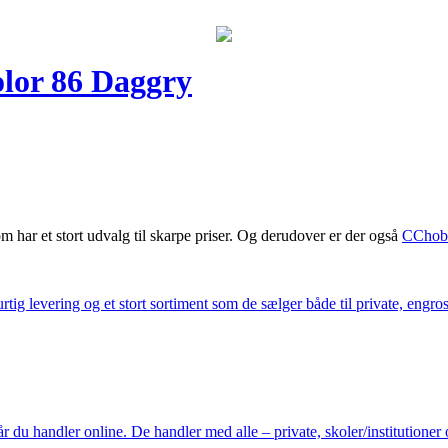
lor 86 Daggry
m har et stort udvalg til skarpe priser. Og derudover er der også
CChob
ig levering og et stort sortiment som de sælger både til private, engros 
du handler online. De handler med alle – private, skoler/institutioner 