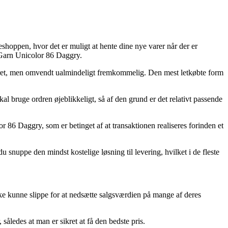
eshoppen, hvor det er muligt at hente dine nye varer når der er
y Garn Unicolor 86 Daggry.
 pebret, men omvendt ualmindeligt fremkommelig. Den mest letkøbte form
bruge ordren øjeblikkeligt, så af den grund er det relativt passende
86 Daggry, som er betinget af at transaktionen realiseres forinden et
 snuppe den mindst kostelige løsning til levering, hvilket i de fleste
ikke kunne slippe for at nedsætte salgsværdien på mange af deres
åledes at man er sikret at få den bedste pris.