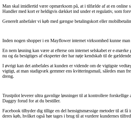
Man skal imidlertid være opmærksom på, at i tilfælde af at en online s
Handler med kort er heldigvis dækket ind under et regulativ, som forsv
Generelt anbefaler vi køb med gængse betalingskort eller mobilbetali
Inden nogen shopper i en Mayflower internet virksomhed kunne man de
En nem løsning kan være at efterse om internet selskabet er e-mærke go
nu og da besigtiges af eksperter der har nøje kendskab til de gældende
I øvrigt kan det anbefales at kunden er vidende om de vigtigste vedtægt
vigtigt, at man stadigvæk gemmer ens kvitteringsmail, således man f
dreng.
Trustpilot leverer ultra gavnlige løsninger til at kontrollere forske
Daggry forud for at du bestiller.
Facebook tilbyder dig tillige en del hensigtsmæssige metoder til at få 
deres køb, hvilket også bør tages i brug til at vurdere kundernes tilfre