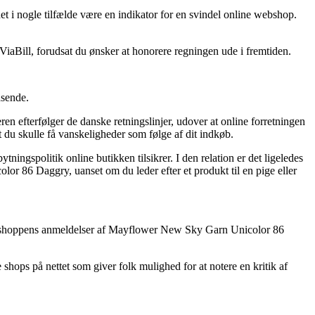
et i nogle tilfælde være en indikator for en svindel online webshop.
iaBill, forudsat du ønsker at honorere regningen ude i fremtiden.
dsende.
en efterfølger de danske retningslinjer, udover at online forretningen
t du skulle få vanskeligheder som følge af dit indkøb.
ingspolitik online butikken tilsikrer. I den relation er det ligeledes
r 86 Daggry, uanset om du leder efter et produkt til en pige eller
rer e-shoppens anmeldelser af Mayflower New Sky Garn Unicolor 86
 shops på nettet som giver folk mulighed for at notere en kritik af