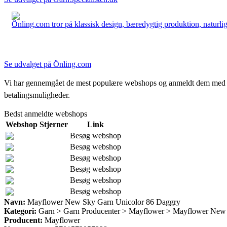
Önling.com tror på klassisk design, bæredygtig produktion, naturlige
Se udvalget på Önling.com
Vi har gennemgået de mest populære webshops og anmeldt dem med stjern
betalingsmuligheder.
Bedst anmeldte webshops
Webshop
Stjerner
Link
Besøg webshop
Besøg webshop
Besøg webshop
Besøg webshop
Besøg webshop
Besøg webshop
Navn:
Mayflower New Sky Garn Unicolor 86 Daggry
Kategori:
Garn > Garn Producenter > Mayflower > Mayflower New
Producent:
Mayflower