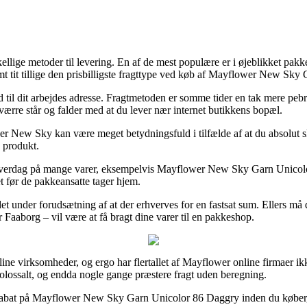
llige metoder til levering. En af de mest populære er i øjeblikket pakk
mt tit tillige den prisbilligste fragttype ved køb af Mayflower New Sk
r ud til dit arbejdes adresse. Fragtmetoden er somme tider en tak mere
værre står og falder med at du lever nær internet butikkens bopæl.
w Sky kan være meget betydningsfuld i tilfælde af at du absolut skal 
 produkt.
t hverdag på mange varer, eksempelvis Mayflower New Sky Garn Unicolor 
et før de pakkeansatte tager hjem.
t under forudsætning af at der erhverves for en fastsat sum. Ellers må du
 Faaborg – vil være at få bragt dine varer til en pakkeshop.
online virksomheder, og ergo har flertallet af Mayflower online firmaer 
kolossalt, og endda nogle gange præstere fragt uden beregning.
er rabat på Mayflower New Sky Garn Unicolor 86 Daggry inden du køber, s