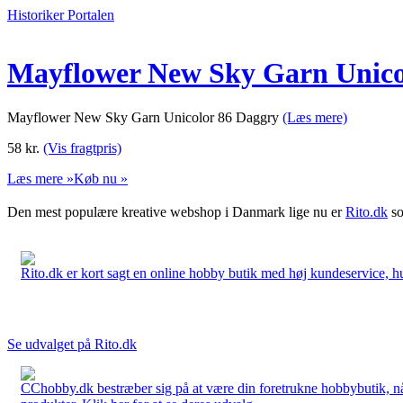
Historiker Portalen
Mayflower New Sky Garn Unico
Mayflower New Sky Garn Unicolor 86 Daggry
(Læs mere)
58
kr.
(Vis fragtpris)
Læs mere »
Køb nu »
Den mest populære kreative webshop i Danmark lige nu er
Rito.dk
so
Rito.dk er kort sagt en online hobby butik med høj kundeservice, hurt
Se udvalget på Rito.dk
CChobby.dk bestræber sig på at være din foretrukne hobbybutik, når 