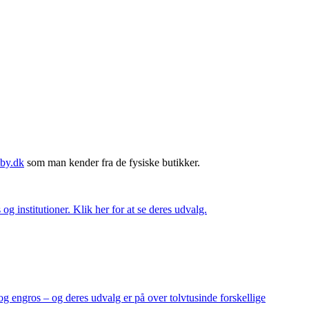
by.dk
som man kender fra de fysiske butikker.
og institutioner. Klik her for at se deres udvalg.
og engros – og deres udvalg er på over tolvtusinde forskellige