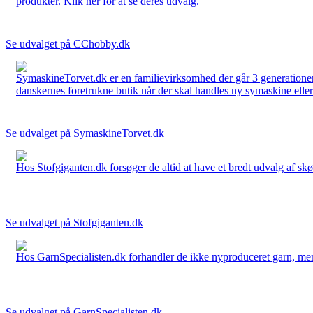
produkter. Klik her for at se deres udvalg.
Se udvalget på CChobby.dk
SymaskineTorvet.dk er en familievirksomhed der går 3 generationer t
danskernes foretrukne butik når der skal handles ny symaskine eller 
Se udvalget på SymaskineTorvet.dk
Hos Stofgiganten.dk forsøger de altid at have et bredt udvalg af skø
Se udvalget på Stofgiganten.dk
Hos GarnSpecialisten.dk forhandler de ikke nyproduceret garn, men op
Se udvalget på GarnSpecialisten.dk