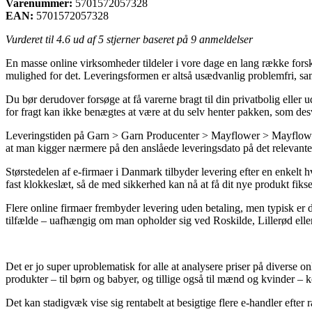
Varenummer:
5701572057328
EAN:
5701572057328
Vurderet til
4.6
ud af 5 stjerner baseret på
9
anmeldelser
En masse online virksomheder tildeler i vore dage en lang række forske
mulighed for det. Leveringsformen er altså usædvanlig problemfri, sa
Du bør derudover forsøge at få varerne bragt til din privatbolig elle
for fragt kan ikke benægtes at være at du selv henter pakken, som des
Leveringstiden på Garn > Garn Producenter > Mayflower > Mayflower Ne
at man kigger nærmere på den anslåede leveringsdato på det relevante
Størstedelen af e-firmaer i Danmark tilbyder levering efter en enkel
fast klokkeslæt, så de med sikkerhed kan nå at få dit nye produkt fiks
Flere online firmaer frembyder levering uden betaling, men typisk er de
tilfælde – uafhængig om man opholder sig ved Roskilde, Lillerød eller
Det er jo super uproblematisk for alle at analysere priser på diverse 
produkter – til børn og babyer, og tillige også til mænd og kvinder – 
Det kan stadigvæk vise sig rentabelt at besigtige flere e-handler eft