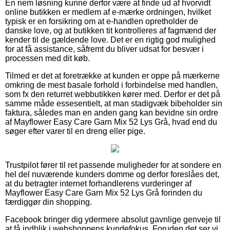
En nem løsning kunne derfor være at finde ud af hvorvidt
online butikken er medlem af e-mærke ordningen, hvilket
typisk er en forsikring om at e-handlen opretholder de
danske love, og at butikken tit kontrolleres af fagmænd der
kender til de gældende love. Det er en rigtig god mulighed
for at få assistance, såfremt du bliver udsat for besvær i
processen med dit køb.
Tilmed er det at foretrække at kunden er oppe på mærkerne
omkring de mest basale forhold i forbindelse med handlen,
som fx den returret webbutikken kører med. Derfor er det på
samme måde essesentielt, at man stadigvæk bibeholder sin
faktura, således man en anden gang kan bevidne sin ordre
af Mayflower Easy Care Garn Mix 52 Lys Grå, hvad end du
søger efter varer til en dreng eller pige.
Trustpilot fører til ret passende muligheder for at sondere en
hel del nuværende kunders domme og derfor foreslåes det,
at du betragter internet forhandlerens vurderinger af
Mayflower Easy Care Garn Mix 52 Lys Grå forinden du
færdiggør din shopping.
Facebook bringer dig ydermere absolut gavnlige genveje til
at få indblik i webshoppens kundefokus. Foruden det ser vi