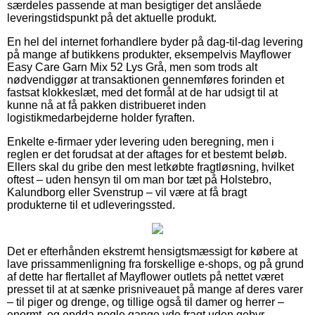
særdeles passende at man besigtiger det anslåede
leveringstidspunkt på det aktuelle produkt.
En hel del internet forhandlere byder på dag-til-dag levering
på mange af butikkens produkter, eksempelvis Mayflower
Easy Care Garn Mix 52 Lys Grå, men som trods alt
nødvendiggør at transaktionen gennemføres forinden et
fastsat klokkeslæt, med det formål at de har udsigt til at
kunne nå at få pakken distribueret inden
logistikmedarbejderne holder fyraften.
Enkelte e-firmaer yder levering uden beregning, men i
reglen er det forudsat at der aftages for et bestemt beløb.
Ellers skal du gribe den mest letkøbte fragtløsning, hvilket
oftest – uden hensyn til om man bor tæt på Holstebro,
Kalundborg eller Svenstrup – vil være at få bragt
produkterne til et udleveringssted.
Det er efterhånden ekstremt hensigtsmæssigt for købere at
lave prissammenligning fra forskellige e-shops, og på grund
af dette har flertallet af Mayflower outlets på nettet været
presset til at at sænke prisniveauet på mange af deres varer
– til piger og drenge, og tillige også til damer og herrer –
enormt, og endda nogle gange yde fragt uden gebyr.