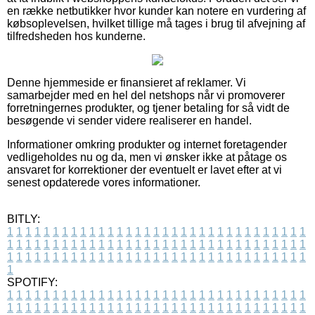
en række netbutikker hvor kunder kan notere en vurdering af
købsoplevelsen, hvilket tillige må tages i brug til afvejning af
tilfredsheden hos kunderne.
Denne hjemmeside er finansieret af reklamer. Vi
samarbejder med en hel del netshops når vi promoverer
forretningernes produkter, og tjener betaling for så vidt de
besøgende vi sender videre realiserer en handel.
Informationer omkring produkter og internet foretagender
vedligeholdes nu og da, men vi ønsker ikke at påtage os
ansvaret for korrektioner der eventuelt er lavet efter at vi
senest opdaterede vores informationer.
BITLY:
1
1
1
1
1
1
1
1
1
1
1
1
1
1
1
1
1
1
1
1
1
1
1
1
1
1
1
1
1
1
1
1
1
1
1
1
1
1
1
1
1
1
1
1
1
1
1
1
1
1
1
1
1
1
1
1
1
1
1
1
1
1
1
1
1
1
1
1
1
1
1
1
1
1
1
1
1
1
1
1
1
1
1
1
1
1
1
1
1
1
1
1
1
1
1
1
1
1
1
1
SPOTIFY:
1
1
1
1
1
1
1
1
1
1
1
1
1
1
1
1
1
1
1
1
1
1
1
1
1
1
1
1
1
1
1
1
1
1
1
1
1
1
1
1
1
1
1
1
1
1
1
1
1
1
1
1
1
1
1
1
1
1
1
1
1
1
1
1
1
1