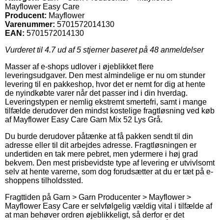
Mayflower Easy Care
Producent:
Mayflower
Varenummer:
5701572014130
EAN:
5701572014130
Vurderet til
4.7
ud af 5 stjerner baseret på
48
anmeldelser
Masser af e-shops udlover i øjeblikket flere
leveringsudgaver. Den mest almindelige er nu om stunder
levering til en pakkeshop, hvor det er nemt for dig at hente
de nyindkøbte varer når det passer ind i din hverdag.
Leveringstypen er nemlig ekstremt smertefri, samt i mange
tilfælde derudover den mindst kostelige fragtløsning ved køb
af Mayflower Easy Care Garn Mix 52 Lys Grå.
Du burde derudover påtænke at få pakken sendt til din
adresse eller til dit arbejdes adresse. Fragtløsningen er
undertiden en tak mere pebret, men ydermere i høj grad
bekvem. Den mest prisbevidste type af levering er utvivlsomt
selv at hente varerne, som dog forudsætter at du er tæt på e-
shoppens tilholdssted.
Fragttiden på Garn > Garn Producenter > Mayflower >
Mayflower Easy Care er selvfølgelig vældig vital i tilfælde af
at man behøver ordren øjeblikkeligt, så derfor er det