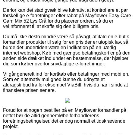
Derfor kan det stadigvæk blive lukrativt at kontrollere et par
forskellige e-forretninger efter rabat på Mayflower Easy Care
Garn Mix 52 Lys Grå før du placerer ordren, så du er
velinformeret til at skaffe sig den billigste pris.
Du må ikke desto mindre være så påvagt, at ifald en e-butik
forhandler produkter til salg for en pris der er utopisk lav, så
burde det undertiden være en indikation på en uærlig
internet webshop. Køb med gængse betalingskort er på den
anden side dækket ind under en bestemmelse, der hjælper
dig som køber overfor snydagtige e-forretninger.
Vi går generelt ind for kortkøb eller betalinger med mobilen.
Som en alternativ mulighed kunne du udnytte et
afdragstilbud fra for eksempel ViaBill, hvis du har i sinde at
finansiere prisen senere.
Forud for at nogen bestiller på en Mayflower forhandler på
nettet bør de altid gennemløbe forhandlerens
forretningsbetingelser, det er dog normalt et tidskrævende
projekt.