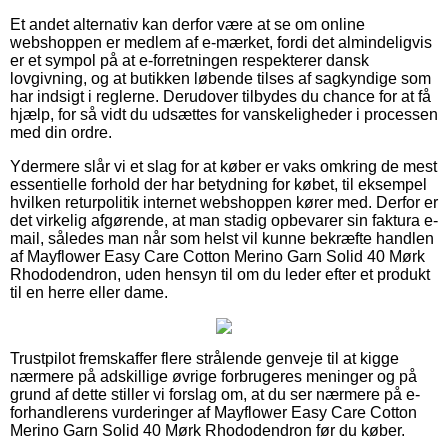
Et andet alternativ kan derfor være at se om online
webshoppen er medlem af e-mærket, fordi det almindeligvis
er et sympol på at e-forretningen respekterer dansk
lovgivning, og at butikken løbende tilses af sagkyndige som
har indsigt i reglerne. Derudover tilbydes du chance for at få
hjælp, for så vidt du udsættes for vanskeligheder i processen
med din ordre.
Ydermere slår vi et slag for at køber er vaks omkring de mest
essentielle forhold der har betydning for købet, til eksempel
hvilken returpolitik internet webshoppen kører med. Derfor er
det virkelig afgørende, at man stadig opbevarer sin faktura e-
mail, således man når som helst vil kunne bekræfte handlen
af Mayflower Easy Care Cotton Merino Garn Solid 40 Mørk
Rhododendron, uden hensyn til om du leder efter et produkt
til en herre eller dame.
Trustpilot fremskaffer flere strålende genveje til at kigge
nærmere på adskillige øvrige forbrugeres meninger og på
grund af dette stiller vi forslag om, at du ser nærmere på e-
forhandlerens vurderinger af Mayflower Easy Care Cotton
Merino Garn Solid 40 Mørk Rhododendron før du køber.