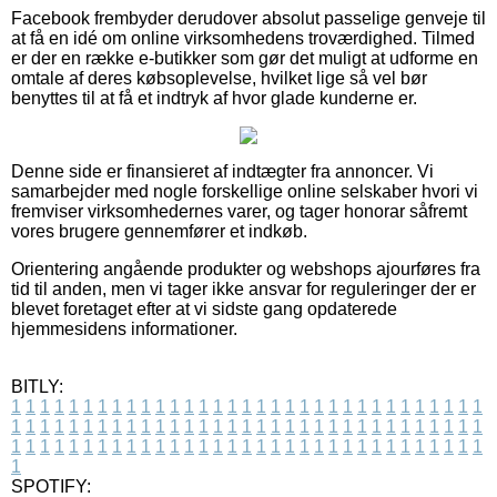
Facebook frembyder derudover absolut passelige genveje til
at få en idé om online virksomhedens troværdighed. Tilmed
er der en række e-butikker som gør det muligt at udforme en
omtale af deres købsoplevelse, hvilket lige så vel bør
benyttes til at få et indtryk af hvor glade kunderne er.
Denne side er finansieret af indtægter fra annoncer. Vi
samarbejder med nogle forskellige online selskaber hvori vi
fremviser virksomhedernes varer, og tager honorar såfremt
vores brugere gennemfører et indkøb.
Orientering angående produkter og webshops ajourføres fra
tid til anden, men vi tager ikke ansvar for reguleringer der er
blevet foretaget efter at vi sidste gang opdaterede
hjemmesidens informationer.
BITLY:
1
1
1
1
1
1
1
1
1
1
1
1
1
1
1
1
1
1
1
1
1
1
1
1
1
1
1
1
1
1
1
1
1
1
1
1
1
1
1
1
1
1
1
1
1
1
1
1
1
1
1
1
1
1
1
1
1
1
1
1
1
1
1
1
1
1
1
1
1
1
1
1
1
1
1
1
1
1
1
1
1
1
1
1
1
1
1
1
1
1
1
1
1
1
1
1
1
1
1
1
SPOTIFY: