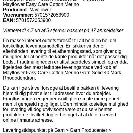
Mayflower Easy Care Cotton Merino
Producent:
Mayflower
Varenummer:
5701572053900
EAN:
5701572053900
Vurderet til
4.7
ud af 5 stjerner baseret på
47
anmeldelser
En masse internet outlets foreslår til alt held en hel del
forskellige leveringsmodeller. En sikker vinder er
efterhånden levering til et afhentningssted, som giver dig
mulighed for at hente de købte produkter når det passer dig
bedst. Fragtmuligheden er altså særdeles simpel, og endda
ligeledes den mest letkøbte leveringsmåde ved køb af
Mayflower Easy Care Cotton Merino Garn Solid 40 Mørk
Rhododendron.
Du kan lige så vel forsøge at bestille pakken til levering
hjem til dig privat eller til adressen hvor du arbejder.
Fragtløsningen er gennemsnitligt en smule mere pebret,
men til gengæld rigtig ligetil. Den mindst kostelige mulighed
for levering vil dog utvivlsomt være at du selv henter
produkterne, hvilket dog er betinget af at du er nærved
online firmaets adresse.
Leveringstidspunktet på Garn > Garn Producenter >