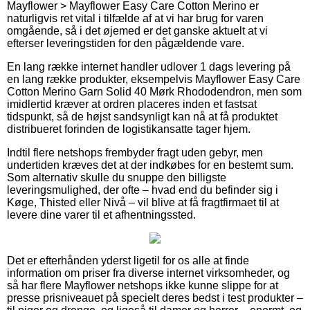
Mayflower > Mayflower Easy Care Cotton Merino er
naturligvis ret vital i tilfælde af at vi har brug for varen
omgående, så i det øjemed er det ganske aktuelt at vi
efterser leveringstiden for den pågældende vare.
En lang række internet handler udlover 1 dags levering på
en lang række produkter, eksempelvis Mayflower Easy Care
Cotton Merino Garn Solid 40 Mørk Rhododendron, men som
imidlertid kræver at ordren placeres inden et fastsat
tidspunkt, så de højst sandsynligt kan nå at få produktet
distribueret forinden de logistikansatte tager hjem.
Indtil flere netshops frembyder fragt uden gebyr, men
undertiden kræves det at der indkøbes for en bestemt sum.
Som alternativ skulle du snuppe den billigste
leveringsmulighed, der ofte – hvad end du befinder sig i
Køge, Thisted eller Nivå – vil blive at få fragtfirmaet til at
levere dine varer til et afhentningssted.
Det er efterhånden yderst ligetil for os alle at finde
information om priser fra diverse internet virksomheder, og
så har flere Mayflower netshops ikke kunne slippe for at
presse prisniveauet på specielt deres bedst i test produkter –