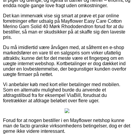
til piger og drenge, og ligeså til damer og herrer – enormt, og
endda nogle gange love fragt uden omkostninger.
Det kan immervæk vise sig smart at prøve et par online
forretninger efter udsalg på Mayflower Easy Care Cotton
Merino Garn Solid 40 Mørk Rhododendron forud for at du
bestiller, så man er skudsikker på at skaffe sig den laveste
pris.
Du må imidlertid være årvågen med, at såfremt en e-shop
markedsfører en vare til en salgspris som virker ufattelig
attraktiv, kunne det for det meste være et fingerpeg om en
uægte internet webshop. Kortbetalinger er dog dækket ind
under en lovbestemmelse, der begunstiger kunden overfor
uægte firmaer på nettet.
Vi anbefaler køb med kort eller betalinger med mobilen.
Som en alternativ mulighed burde du anvende et
afdragstilbud fra for eksempel ViaBill, forudsat du
foretrækker at afdrage beløbet over flere uger.
Forud for at nogen bestiller i en Mayflower netshop kunne
man de facto granske virksomhedens betingelser, dog er det
gerne ikke videre interessant.