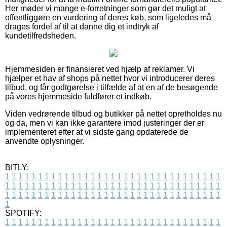
Her møder vi mange e-forretninger som gør det muligt at
offentliggøre en vurdering af deres køb, som ligeledes må
drages fordel af til at danne dig et indtryk af
kundetilfredsheden.
Hjemmesiden er finansieret ved hjælp af reklamer. Vi
hjælper et hav af shops på nettet hvor vi introducerer deres
tilbud, og får godtgørelse i tilfælde af at en af de besøgende
på vores hjemmeside fuldfører et indkøb.
Viden vedrørende tilbud og butikker på nettet opretholdes nu
og da, men vi kan ikke garantere imod justeringer der er
implementeret efter at vi sidste gang opdaterede de
anvendte oplysninger.
BITLY:
1
1
1
1
1
1
1
1
1
1
1
1
1
1
1
1
1
1
1
1
1
1
1
1
1
1
1
1
1
1
1
1
1
1
1
1
1
1
1
1
1
1
1
1
1
1
1
1
1
1
1
1
1
1
1
1
1
1
1
1
1
1
1
1
1
1
1
1
1
1
1
1
1
1
1
1
1
1
1
1
1
1
1
1
1
1
1
1
1
1
1
1
1
1
1
1
1
1
1
1
SPOTIFY:
1
1
1
1
1
1
1
1
1
1
1
1
1
1
1
1
1
1
1
1
1
1
1
1
1
1
1
1
1
1
1
1
1