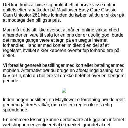
Det kan trods alt vise sig profitabelt at prøve visse online
outlets efter rabatkoder på Mayflower Easy Care Classic
Garn Unicolor 261 Mos forinden du køber, så du er sikker på
at modtage den billigste pris.
Man må trods alt ikke overse, at når en online virksomhed
afhænder en vare til salg for en pris der er utrolig god, burde
det mange gange være et tegn på en uægte internet
forhandler. Handler med kort er imidlertid en del af et
regelsæt, hvilket sikrer køberen overfor fup forhandlere på
nettet.
Vi foreslår generelt bestillinger med kort eller betalinger med
mobilen. Alternativt bør du bruge en afbetalingsløsning som
fx ViaBill, ifald du hellere vil dække beløbet over en længere
periode.
Inden nogen bestiller i en Mayflower e-forretning bør de reelt
gennemgå deres vilkår, men det er i reglen ikke særlig
spændende.
En nemmere løsning kunne derfor være at kigge om internet
webshoppen er verificeret af e-mærket, grundet at det