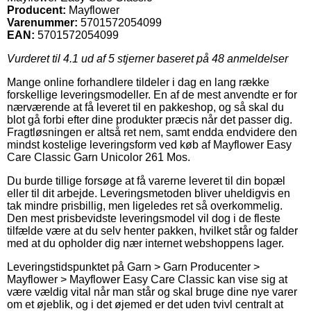
Producent:
Mayflower
Varenummer:
5701572054099
EAN:
5701572054099
Vurderet til
4.1
ud af 5 stjerner baseret på
48
anmeldelser
Mange online forhandlere tildeler i dag en lang række
forskellige leveringsmodeller. En af de mest anvendte er for
nærværende at få leveret til en pakkeshop, og så skal du
blot gå forbi efter dine produkter præcis når det passer dig.
Fragtløsningen er altså ret nem, samt endda endvidere den
mindst kostelige leveringsform ved køb af Mayflower Easy
Care Classic Garn Unicolor 261 Mos.
Du burde tillige forsøge at få varerne leveret til din bopæl
eller til dit arbejde. Leveringsmetoden bliver uheldigvis en
tak mindre prisbillig, men ligeledes ret så overkommelig.
Den mest prisbevidste leveringsmodel vil dog i de fleste
tilfælde være at du selv henter pakken, hvilket står og falder
med at du opholder dig nær internet webshoppens lager.
Leveringstidspunktet på Garn > Garn Producenter >
Mayflower > Mayflower Easy Care Classic kan vise sig at
være vældig vital når man står og skal bruge dine nye varer
om et øjeblik, og i det øjemed er det uden tvivl centralt at