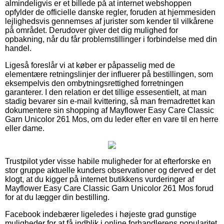
almindeligvis er et billede på at internet webshoppen
opfylder de officielle danske regler, foruden at hjemmesiden
lejlighedsvis gennemses af jurister som kender til vilkårene
på området. Derudover giver det dig mulighed for
opbakning, når du får problemstillinger i forbindelse med din
handel.
Ligeså foreslår vi at køber er påpasselig med de
elementære retningslinjer der influerer på bestillingen, som
eksempelvis den ombytningsrettighed forretningen
garanterer. I den relation er det tillige essesentielt, at man
stadig bevarer sin e-mail kvittering, så man fremadrettet kan
dokumentere sin shopping af Mayflower Easy Care Classic
Garn Unicolor 261 Mos, om du leder efter en vare til en herre
eller dame.
Trustpilot yder visse habile muligheder for at efterforske en
stor gruppe aktuelle kunders observationer og derved er det
klogt, at du kigger på internet butikkens vurderinger af
Mayflower Easy Care Classic Garn Unicolor 261 Mos forud
for at du lægger din bestilling.
Facebook indebærer ligeledes i højeste grad gunstige
muligheder for at få indblik i online forhandlerens popularitet.