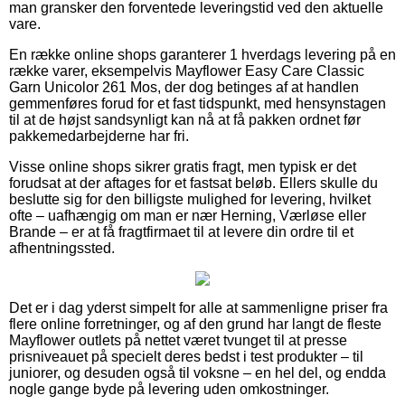
man gransker den forventede leveringstid ved den aktuelle
vare.
En række online shops garanterer 1 hverdags levering på en
række varer, eksempelvis Mayflower Easy Care Classic
Garn Unicolor 261 Mos, der dog betinges af at handlen
gemmenføres forud for et fast tidspunkt, med hensynstagen
til at de højst sandsynligt kan nå at få pakken ordnet før
pakkemedarbejderne har fri.
Visse online shops sikrer gratis fragt, men typisk er det
forudsat at der aftages for et fastsat beløb. Ellers skulle du
beslutte sig for den billigste mulighed for levering, hvilket
ofte – uafhængig om man er nær Herning, Værløse eller
Brande – er at få fragtfirmaet til at levere din ordre til et
afhentningssted.
Det er i dag yderst simpelt for alle at sammenligne priser fra
flere online forretninger, og af den grund har langt de fleste
Mayflower outlets på nettet været tvunget til at presse
prisniveauet på specielt deres bedst i test produkter – til
juniorer, og desuden også til voksne – en hel del, og endda
nogle gange byde på levering uden omkostninger.