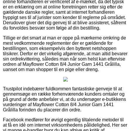
online forhandleren er verificeret af e-mærket, da det typisk
er en erklæring om at online forretningen retter sig efter de
gældende danske regler, samt at internet forhandleren
hyppigt ses til af jurister som kender til reglerne på området.
Derudover giver det dig genvej til at blive assisteret, såfremt
du forvoldes besvær som følge af din bestilling.
Tillige er det smart at man er oppe på mærkerne omkring de
mest vedkommende reglementer der er gældende for
bestillingen, som eksempelvis den bytteret netshoppen
tilsikrer. Derfor er det virkelig afgørende, at man altid bevarer
sin ordrekvittering, således man når som helst kan eftervise
ordren af Mayflower Cotton 8/4 Junior Garn 1441 Grålilla,
uanset om man shopper til en pige eller dreng.
Trustpilot indebærer fuldkommen fantastiske genveje til at
gennemsøge en række forhenværende kunders omtaler og
på grund af dette anbefaler vi, at du undersøger e-butikkens
vurderinger af Mayflower Cotton 8/4 Junior Garn 1441
Grålilla forinden du placerer din ordre.
Facebook medfører for øvrigt egentlig tiltalende metoder til
at få en idé om internet virksomhedens pålidelighed. Her ser
vi mange e-handler hvor du kan afgive en kritik af