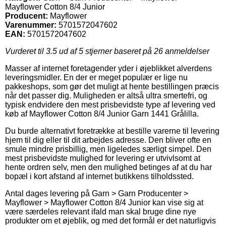
Mayflower Cotton 8/4 Junior
Producent:
Mayflower
Varenummer:
5701572047602
EAN:
5701572047602
Vurderet til
3.5
ud af 5 stjerner baseret på
26
anmeldelser
Masser af internet foretagender yder i øjeblikket alverdens
leveringsmidler. En der er meget populær er lige nu
pakkeshops, som gør det muligt at hente bestillingen præcis
når det passer dig. Muligheden er altså ultra smertefri, og
typisk endvidere den mest prisbevidste type af levering ved
køb af Mayflower Cotton 8/4 Junior Garn 1441 Grålilla.
Du burde alternativt foretrække at bestille varerne til levering
hjem til dig eller til dit arbejdes adresse. Den bliver ofte en
smule mindre prisbillig, men ligeledes særligt simpel. Den
mest prisbevidste mulighed for levering er utvivlsomt at
hente ordren selv, men den mulighed betinges af at du har
bopæl i kort afstand af internet butikkens tilholdssted.
Antal dages levering på Garn > Garn Producenter >
Mayflower > Mayflower Cotton 8/4 Junior kan vise sig at
være særdeles relevant ifald man skal bruge dine nye
produkter om et øjeblik, og med det formål er det naturligvis