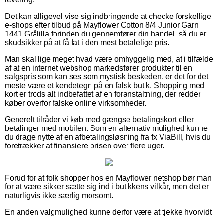
Det kan alligevel vise sig indbringende at checke forskellige
e-shops efter tilbud på Mayflower Cotton 8/4 Junior Garn
1441 Grålilla forinden du gennemfører din handel, så du er
skudsikker på at få fat i den mest betalelige pris.
Man skal lige meget hvad være omhyggelig med, at i tilfælde
af at en internet webshop markedsfører produkter til en
salgspris som kan ses som mystisk beskeden, er det for det
meste være et kendetegn på en falsk butik. Shopping med
kort er trods alt indbefattet af en foranstaltning, der redder
køber overfor falske online virksomheder.
Generelt tilråder vi køb med gængse betalingskort eller
betalinger med mobilen. Som en alternativ mulighed kunne
du drage nytte af en afbetalingsløsning fra fx ViaBill, hvis du
foretrækker at finansiere prisen over flere uger.
Forud for at folk shopper hos en Mayflower netshop bør man
for at være sikker sætte sig ind i butikkens vilkår, men det er
naturligvis ikke særlig morsomt.
En anden valgmulighed kunne derfor være at tjekke hvorvidt