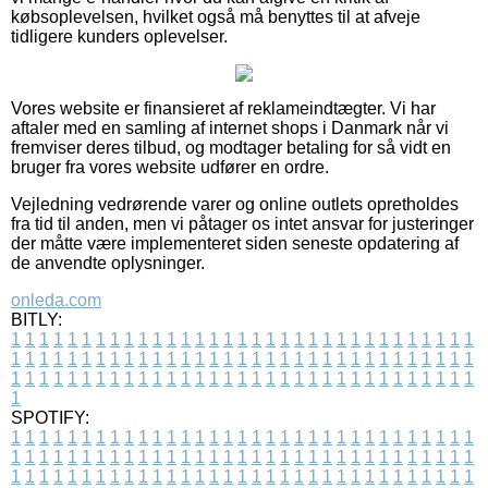
købsoplevelsen, hvilket også må benyttes til at afveje
tidligere kunders oplevelser.
Vores website er finansieret af reklameindtægter. Vi har
aftaler med en samling af internet shops i Danmark når vi
fremviser deres tilbud, og modtager betaling for så vidt en
bruger fra vores website udfører en ordre.
Vejledning vedrørende varer og online outlets opretholdes
fra tid til anden, men vi påtager os intet ansvar for justeringer
der måtte være implementeret siden seneste opdatering af
de anvendte oplysninger.
onleda.com
BITLY:
1
1
1
1
1
1
1
1
1
1
1
1
1
1
1
1
1
1
1
1
1
1
1
1
1
1
1
1
1
1
1
1
1
1
1
1
1
1
1
1
1
1
1
1
1
1
1
1
1
1
1
1
1
1
1
1
1
1
1
1
1
1
1
1
1
1
1
1
1
1
1
1
1
1
1
1
1
1
1
1
1
1
1
1
1
1
1
1
1
1
1
1
1
1
1
1
1
1
1
1
SPOTIFY:
1
1
1
1
1
1
1
1
1
1
1
1
1
1
1
1
1
1
1
1
1
1
1
1
1
1
1
1
1
1
1
1
1
1
1
1
1
1
1
1
1
1
1
1
1
1
1
1
1
1
1
1
1
1
1
1
1
1
1
1
1
1
1
1
1
1
1
1
1
1
1
1
1
1
1
1
1
1
1
1
1
1
1
1
1
1
1
1
1
1
1
1
1
1
1
1
1
1
1