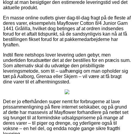
klogt at man besigtiger den estimerede leveringstid ved det
aktuelle produkt.
En masse online outlets giver dag-til-dag fragt på de fleste af
deres varer, eksempelvis Mayflower Cotton 8/4 Junior Garn
1441 Grålilla, hvilket dog betinges af at ordren indsendes
forud for et aftalt tidspunkt, så de sandsynligvis kan nå at få
bestillingen fikset forud for at pakkemedarbejderne har
fyraften.
Indtil flere netshops lover levering uden gebyr, men
undertiden forudsætter det at der bestilles for en præcis sum.
Som alternativ skal du udvælge den prisbilligste
leveringsmetode, som tit – uafhængig om man opholder sig
tæt på Aalborg, Grenaa eller Skjern – vil være at få bragt
dine varer til et afhentningssted.
Det er jo efterhånden super nemt for forbrugerne at lave
prissammenligning på flere internet selskaber, og på grund
af dette har massevis af Mayflower forhandlere på nettet set
sig tvunget til at formindske udsalgspriserne på mange af
deres varer – til piger og drenge, og yderligere også til
voksne – en hel del, og endda nogle gange sikre fragtfri
levering.