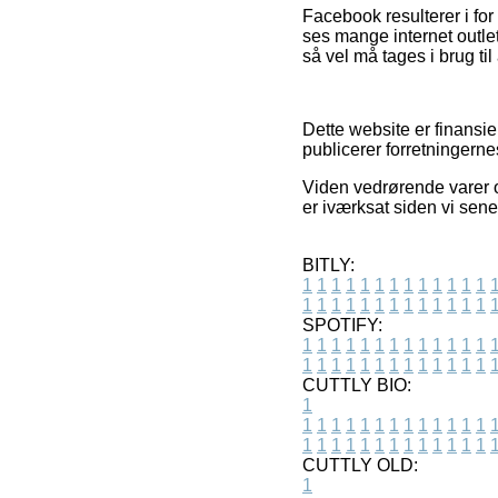
Facebook resulterer i for ø
ses mange internet outle
så vel må tages i brug til
Dette website er finansie
publicerer forretningerne
Viden vedrørende varer og
er iværksat siden vi sen
BITLY:
1
1
1
1
1
1
1
1
1
1
1
1
1
1
1
1
1
1
1
1
1
1
1
1
1
1
SPOTIFY:
1
1
1
1
1
1
1
1
1
1
1
1
1
1
1
1
1
1
1
1
1
1
1
1
1
1
CUTTLY BIO:
1
1
1
1
1
1
1
1
1
1
1
1
1
1
1
1
1
1
1
1
1
1
1
1
1
1
1
CUTTLY OLD:
1