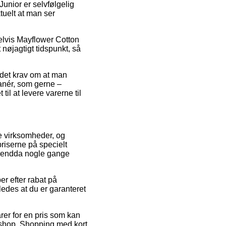
unior er selvfølgelig
tuelt at man ser
elvis Mayflower Cotton
 nøjagtigt tidspunkt, så
 det krav om at man
manér, som gerne –
til at levere varerne til
ne virksomheder, og
priserne på specielt
og endda nogle gange
er efter rabat på
edes at du er garanteret
arer for en pris som kan
bshop. Shopping med kort