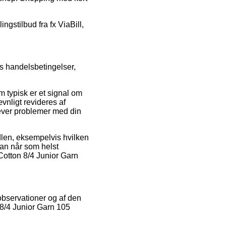
ingstilbud fra fx ViaBill,
s handelsbetingelser,
om typisk er et signal om
nligt revideres af
lever problemer med din
dlen, eksempelvis hvilken
man når som helst
 Cotton 8/4 Junior Garn
 observationer og af den
8/4 Junior Garn 105