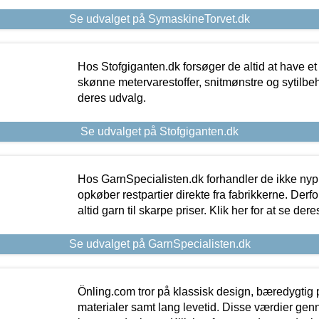
Se udvalget på SymaskineTorvet.dk
Hos Stofgiganten.dk forsøger de altid at have et
skønne metervarestoffer, snitmønstre og sytilbehø
deres udvalg.
Se udvalget på Stofgiganten.dk
Hos GarnSpecialisten.dk forhandler de ikke ny
opkøber restpartier direkte fra fabrikkerne. Derf
altid garn til skarpe priser. Klik her for at se der
Se udvalget på GarnSpecialisten.dk
Önling.com tror på klassisk design, bæredygtig p
materialer samt lang levetid. Disse værdier gen