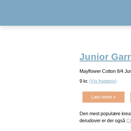
Junior Gar
Mayflower Cotton 8/4 Ju
9
kr.
(Vis fragtpris)
Læs mere »
Den mest populære kreat
derudover er der også
C