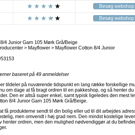
Besøg webshop
Besøg webshop
8/4 Junior Garn 105 Mørk Grå/Beige
oducenter > Mayflower > Mayflower Cotton 8/4 Junior
053153
jerner baseret på
49
anmeldelser
er tildeler på nuværende tidspunkt en lang række forskellige mu
nu om dage at få bragt ordren til en pakkeshop, og så henter du
nder. Den er altså super enkel, samt typisk ligeledes den mest 
tton 8/4 Junior Garn 105 Mørk Grå/Beige.
t få produkterne sendt til din bolig eller ud til dit arbejdes adre
stelig, men omvendt i høj grad nem. Den mindst kostelige leveri
lv henter ordren, men den mulighed nødvendiggør at du befinder d
ger.