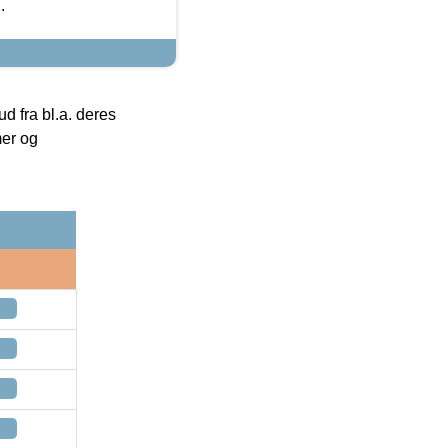
.
 fra bl.a. deres
mer og