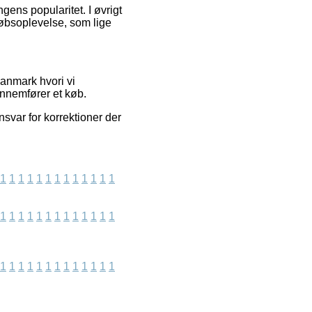
ngens popularitet. I øvrigt
købsoplevelse, som lige
Danmark hvori vi
ennemfører et køb.
nsvar for korrektioner der
1
1
1
1
1
1
1
1
1
1
1
1
1
1
1
1
1
1
1
1
1
1
1
1
1
1
1
1
1
1
1
1
1
1
1
1
1
1
1