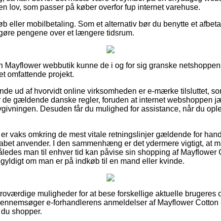
 en lov, som passer på køber overfor fup internet varehuse.
øb eller mobilbetaling. Som et alternativ bør du benytte et afbetal
dtgøre pengene over et længere tidsrum.
n Mayflower webbutik kunne de i og for sig granske netshoppen
et omfattende projekt.
 finde ud af hvorvidt online virksomheden er e-mærke tilsluttet, s
 de gældende danske regler, foruden at internet webshoppen jæv
lovgivningen. Desuden får du mulighed for assistance, når du op
u er vaks omkring de mest vitale retningslinjer gældende for han
lskabet anvender. I den sammenhæng er det ydermere vigtigt, at 
således man til enhver tid kan påvise sin shopping af Mayflower
gyldigt om man er på indkøb til en mand eller kvinde.
 troværdige muligheder for at bese forskellige aktuelle brugeres
u gennemsøger e-forhandlerens anmeldelser af Mayflower Cotton 
 du shopper.