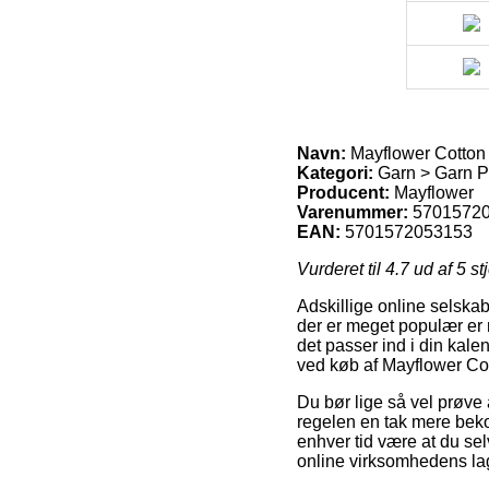
Navn:
Mayflower Cotton 
Kategori:
Garn > Garn Pr
Producent:
Mayflower
Varenummer:
5701572
EAN:
5701572053153
Vurderet til
4.7
ud af 5 st
Adskillige online selskab
der er meget populær er 
det passer ind i din kale
ved køb af Mayflower Co
Du bør lige så vel prøve a
regelen en tak mere beko
enhver tid være at du se
online virksomhedens la