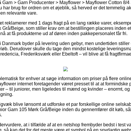
 Garn > Garn Producenter > Mayflower > Mayflower Cotton 8/4 J
u har brug for ordren om et øjeblik, så herved er det temmelig ak
den relevante vare.
ttet reklamerer med 1 dags fragt på en lang række varer, eksemp
Grå/Beige, som stiller krav om at bestillingen placeres inden et
å at få produkterne ud af døren inden pakkepersonalet får fri.
r i Danmark byder på levering uden gebyr, men undertiden stiller
 beløb. Derudover skulle du tage den mindst kostelige leverings
ericia, Frederiksværk eller Ebeltoft – vil blive at få fragtfirmaet 
blematisk for enhver at søge information om priser på flere onli
ayflower internet foretagender været presset til at at formindske 
ter – til juniorer, men ligeledes til mænd og kvinder – enormt, 
egning.
gvæk blive lønsomt at udforske et par forskellige online selskab
ior Garn 105 Mørk Grå/Beige inden du gennemfører dit køb, sål
.
ervurdere, at i tilfælde af at en netshop frembyder bedst i test v
g, så kan det for det meste være et symbol på en snydagtig we