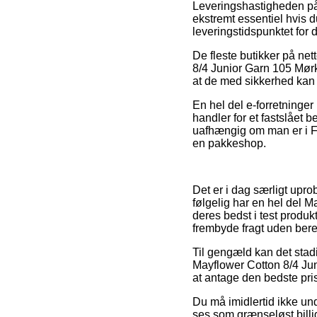
Leveringshastigheden på
ekstremt essentiel hvis d
leveringstidspunktet for 
De fleste butikker på ne
8/4 Junior Garn 105 Mørk 
at de med sikkerhed kan n
En hel del e-forretninge
handler for et fastslået
uafhængig om man er i Fred
en pakkeshop.
Det er i dag særligt upro
følgelig har en hel del M
deres bedst i test produk
frembyde fragt uden ber
Til gengæld kan det stadi
Mayflower Cotton 8/4 Jun
at antage den bedste pris
Du må imidlertid ikke und
ses som grænseløst billi