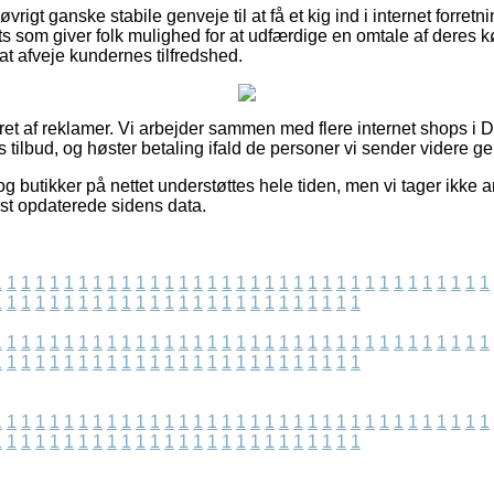
vrigt ganske stabile genveje til at få et kig ind i internet forretni
ts som giver folk mulighed for at udfærdige en omtale af deres 
 at afveje kundernes tilfredshed.
ret af reklamer. Vi arbejder sammen med flere internet shops i 
s tilbud, og høster betaling ifald de personer vi sender videre g
 butikker på nettet understøttes hele tiden, men vi tager ikke a
est opdaterede sidens data.
1
1
1
1
1
1
1
1
1
1
1
1
1
1
1
1
1
1
1
1
1
1
1
1
1
1
1
1
1
1
1
1
1
1
1
1
1
1
1
1
1
1
1
1
1
1
1
1
1
1
1
1
1
1
1
1
1
1
1
1
1
1
1
1
1
1
1
1
1
1
1
1
1
1
1
1
1
1
1
1
1
1
1
1
1
1
1
1
1
1
1
1
1
1
1
1
1
1
1
1
1
1
1
1
1
1
1
1
1
1
1
1
1
1
1
1
1
1
1
1
1
1
1
1
1
1
1
1
1
1
1
1
1
1
1
1
1
1
1
1
1
1
1
1
1
1
1
1
1
1
1
1
1
1
1
1
1
1
1
1
1
1
1
1
1
1
1
1
1
1
1
1
1
1
1
1
1
1
1
1
1
1
1