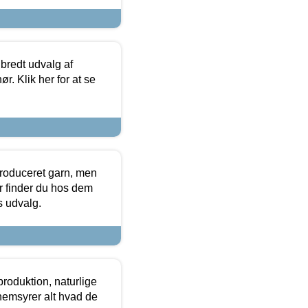
 bredt udvalg af
r. Klik her for at se
produceret garn, men
or finder du hos dem
es udvalg.
roduktion, naturlige
nemsyrer alt hvad de