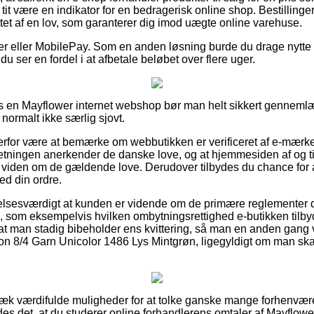
it være en indikator for en bedragerisk online shop. Bestillinge
tet af en lov, som garanterer dig imod uægte online varehuse.
ger eller MobilePay. Som en anden løsning burde du drage nytte
 du ser en fordel i at afbetale beløbet over flere uger.
os en Mayflower internet webshop bør man helt sikkert gennem
 normalt ikke særlig sjovt.
erfor være at bemærke om webbutikken er verificeret af e-mærke
retningen anerkender de danske love, og at hjemmesiden af og til
iden om de gældende love. Derudover tilbydes du chance for as
ed din ordre.
lelsesværdigt at kunden er vidende om de primære reglementer
, som eksempelvis hvilken ombytningsrettighed e-butikken til
, at man stadig bibeholder ens kvittering, så man en anden gang 
on 8/4 Garn Unicolor 1486 Lys Mintgrøn, ligegyldigt om man skal
væk værdifulde muligheder for at tolke ganske mange forhenvær
ådes det, at du studerer online forhandlerens omtaler af Mayflow