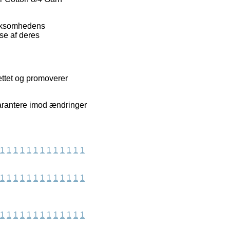
virksomhedens
se af deres
ettet og promoverer
garantere imod ændringer
1
1
1
1
1
1
1
1
1
1
1
1
1
1
1
1
1
1
1
1
1
1
1
1
1
1
1
1
1
1
1
1
1
1
1
1
1
1
1