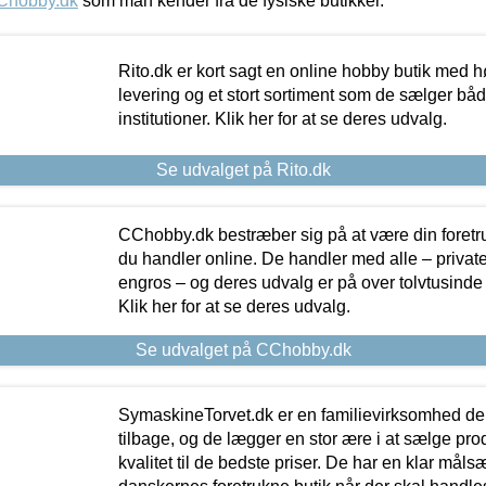
Chobby.dk
som man kender fra de fysiske butikker.
Rito.dk er kort sagt en online hobby butik med h
levering og et stort sortiment som de sælger både
institutioner. Klik her for at se deres udvalg.
Se udvalget på Rito.dk
CChobby.dk bestræber sig på at være din foretr
du handler online. De handler med alle – private,
engros – og deres udvalg er på over tolvtusinde 
Klik her for at se deres udvalg.
Se udvalget på CChobby.dk
SymaskineTorvet.dk er en familievirksomhed der
tilbage, og de lægger en stor ære i at sælge pro
kvalitet til de bedste priser. De har en klar mål