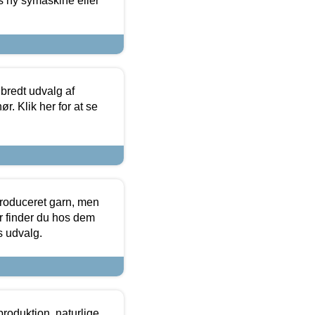
s ny symaskine eller
 bredt udvalg af
r. Klik her for at se
produceret garn, men
or finder du hos dem
es udvalg.
roduktion, naturlige