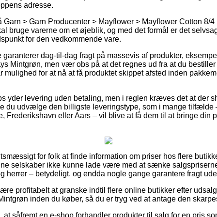
oppens adresse.
 Garn > Garn Producenter > Mayflower > Mayflower Cotton 8/4 k
 skal bruge varerne om et øjeblik, og med det formål er det selvsa
idspunkt for den vedkommende vare.
e garanterer dag-til-dag fragt på massevis af produkter, eksemp
s Mintgrøn, men vær obs på at det regnes ud fra at du bestiller ti
ar mulighed for at nå at få produktet skippet afsted inden pakke
s yder levering uden betaling, men i reglen kræves det at der 
e du udvælge den billigste leveringstype, som i mange tilfæld
 Frederikshavn eller Aars – vil blive at få dem til at bringe din p
tsmæssigt for folk at finde information om priser hos flere butikke
ine selskaber ikke kunne lade være med at sænke salgspriserne
og herrer – betydeligt, og endda nogle gange garantere fragt ude
være profitabelt at granske indtil flere online butikker efter udsa
intgrøn inden du køber, så du er tryg ved at antage den skarpes
 at såfremt en e-shop forhandler produkter til salg for en pris so