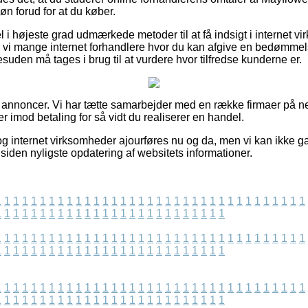
n forud for at du køber.
l i højeste grad udmærkede metoder til at få indsigt i internet 
 vi mange internet forhandlere hvor du kan afgive en bedømmel
suden må tages i brug til at vurdere hvor tilfredse kunderne er.
f annoncer. Vi har tætte samarbejder med en række firmaer på n
er imod betaling for så vidt du realiserer en handel.
g internet virksomheder ajourføres nu og da, men vi kan ikke 
siden nyligste opdatering af websitets informationer.
1
1
1
1
1
1
1
1
1
1
1
1
1
1
1
1
1
1
1
1
1
1
1
1
1
1
1
1
1
1
1
1
1
1
1
1
1
1
1
1
1
1
1
1
1
1
1
1
1
1
1
1
1
1
1
1
1
1
1
1
1
1
1
1
1
1
1
1
1
1
1
1
1
1
1
1
1
1
1
1
1
1
1
1
1
1
1
1
1
1
1
1
1
1
1
1
1
1
1
1
1
1
1
1
1
1
1
1
1
1
1
1
1
1
1
1
1
1
1
1
1
1
1
1
1
1
1
1
1
1
1
1
1
1
1
1
1
1
1
1
1
1
1
1
1
1
1
1
1
1
1
1
1
1
1
1
1
1
1
1
1
1
1
1
1
1
1
1
1
1
1
1
1
1
1
1
1
1
1
1
1
1
1