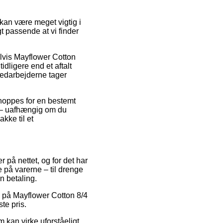
an være meget vigtig i
gt passende at vi finder
elvis Mayflower Cotton
dligere end et aftalt
medarbejderne tager
shoppes for en bestemt
e – uafhængig om du
akke til et
r på nettet, og for det har
 på varerne – til drenge
n betaling.
lg på Mayflower Cotton 8/4
te pris.
m kan virke uforståeligt