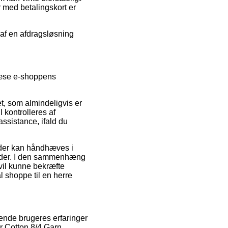
r med betalingskort er
 af en afdragsløsning
læse e-shoppens
t, som almindeligvis er
 kontrolleres af
sistance, ifald du
 der kan håndhæves i
byder. I den sammenhæng
vil kunne bekræfte
 shoppe til en herre
ende brugeres erfaringer
er Cotton 8/4 Garn