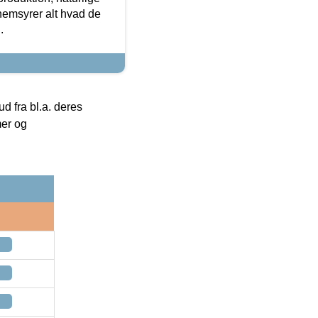
nemsyrer alt hvad de
.
 fra bl.a. deres
mer og