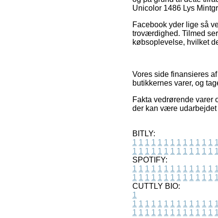
Unicolor 1486 Lys Mintgrø
Facebook yder lige så ve
troværdighed. Tilmed ser
købsoplevelse, hvilket de
Vores side finansieres a
butikkernes varer, og tag
Fakta vedrørende varer o
der kan være udarbejdet 
BITLY:
1
1
1
1
1
1
1
1
1
1
1
1
1
1
1
1
1
1
1
1
1
1
1
1
1
1
SPOTIFY:
1
1
1
1
1
1
1
1
1
1
1
1
1
1
1
1
1
1
1
1
1
1
1
1
1
1
CUTTLY BIO:
1
1
1
1
1
1
1
1
1
1
1
1
1
1
1
1
1
1
1
1
1
1
1
1
1
1
1