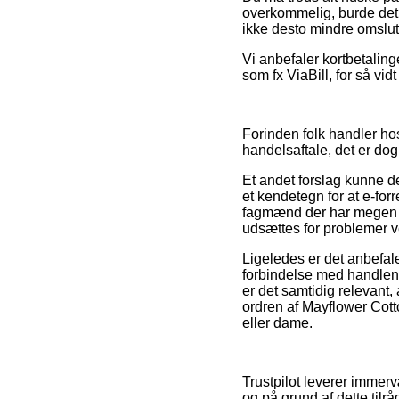
overkommelig, burde det t
ikke desto mindre omslut
Vi anbefaler kortbetalin
som fx ViaBill, for så vidt
Forinden folk handler h
handelsaftale, det er dog
Et andet forslag kunne d
et kendetegn for at e-for
fagmænd der har megen v
udsættes for problemer v
Ligeledes er det anbefa
forbindelse med handlen
er det samtidig relevant
ordren af Mayflower Cott
eller dame.
Trustpilot leverer immer
og på grund af dette tilr