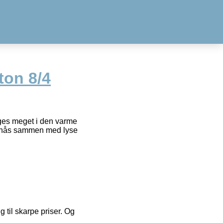
ton 8/4
uges meget i den varme
t opnås sammen med lyse
g til skarpe priser. Og