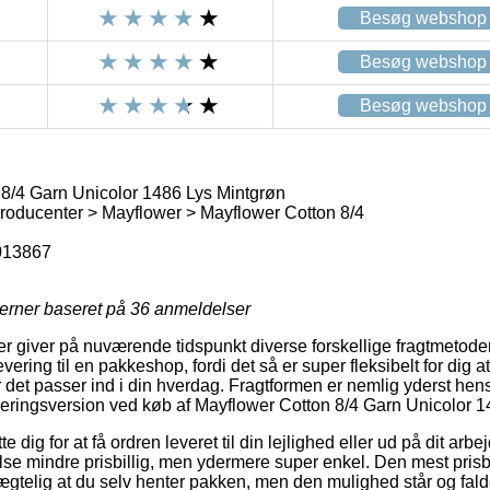
Besøg webshop
Besøg webshop
Besøg webshop
8/4 Garn Unicolor 1486 Lys Mintgrøn
oducenter > Mayflower > Mayflower Cotton 8/4
013867
jerner baseret på
36
anmeldelser
er giver på nuværende tidspunkt diverse forskellige fragtmetode
evering til en pakkeshop, fordi det så er super fleksibelt for dig 
 det passer ind i din hverdag. Fragtformen er nemlig yderst he
everingsversion ved køb af Mayflower Cotton 8/4 Garn Unicolor 
dig for at få ordren leveret til din lejlighed eller ud på dit arb
se mindre prisbillig, men ydermere super enkel. Den mest pris
gtelig at du selv henter pakken, men den mulighed står og falde