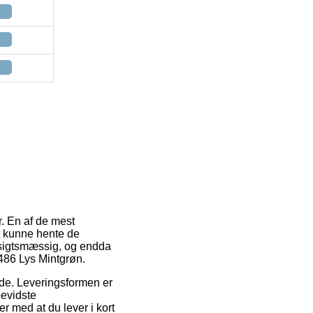
r. En af de mest
at kunne hente de
nsigtsmæssig, og endda
1486 Lys Mintgrøn.
ejde. Leveringsformen er
bevidste
r med at du lever i kort