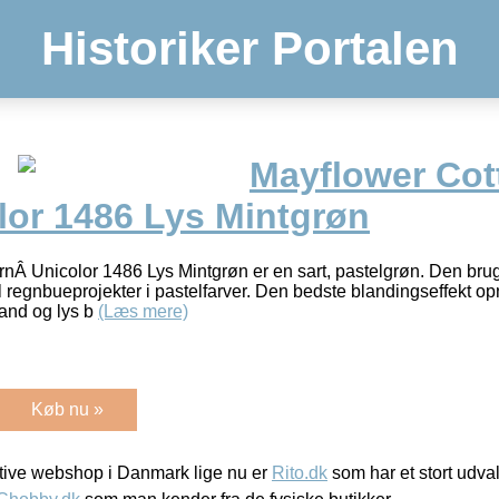
Historiker Portalen
Mayflower Cot
lor 1486 Lys Mintgrøn
rnÂ Unicolor 1486 Lys Mintgrøn er en sart, pastelgrøn. Den br
 til regnbueprojekter i pastelfarver. Den bedste blandingseffek
and og lys b
(Læs mere)
Køb nu »
ive webshop i Danmark lige nu er
Rito.dk
som har et stort udval