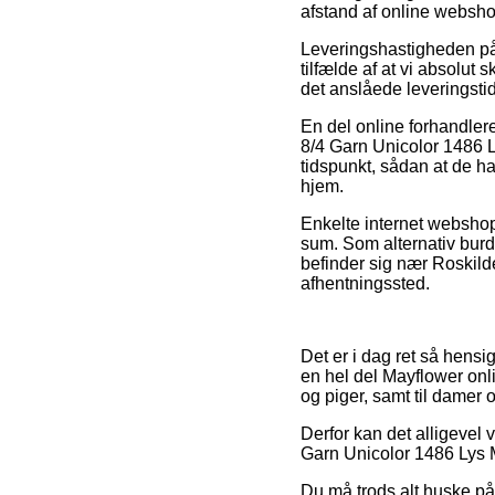
afstand af online websh
Leveringshastigheden på
tilfælde af at vi absolut
det anslåede leveringst
En del online forhandler
8/4 Garn Unicolor 1486 Ly
tidspunkt, sådan at de h
hjem.
Enkelte internet webshop
sum. Som alternativ burd
befinder sig nær Roskilde,
afhentningssted.
Det er i dag ret så hensig
en hel del Mayflower onl
og piger, samt til damer 
Derfor kan det alligevel 
Garn Unicolor 1486 Lys M
Du må trods alt huske på,