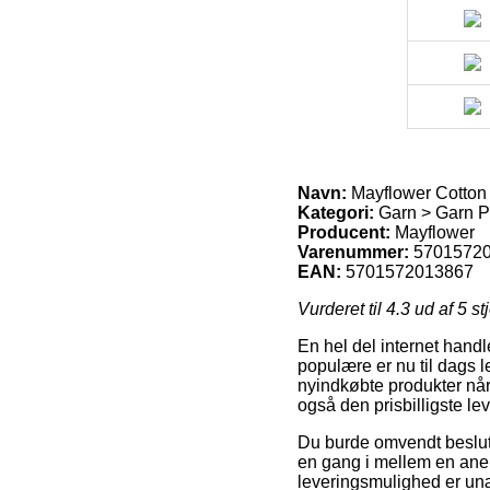
Navn:
Mayflower Cotton 
Kategori:
Garn > Garn Pr
Producent:
Mayflower
Varenummer:
5701572
EAN:
5701572013867
Vurderet til
4.3
ud af 5 st
En hel del internet handl
populære er nu til dags l
nyindkøbte produkter når
også den prisbilligste l
Du burde omvendt beslutte 
en gang i mellem en anel
leveringsmulighed er unæ