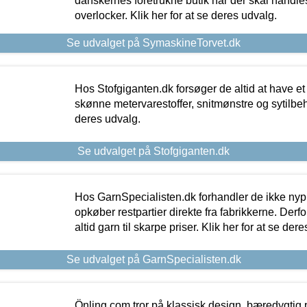
danskernes foretrukne butik når der skal handle
overlocker. Klik her for at se deres udvalg.
Se udvalget på SymaskineTorvet.dk
Hos Stofgiganten.dk forsøger de altid at have et
skønne metervarestoffer, snitmønstre og sytilbehø
deres udvalg.
Se udvalget på Stofgiganten.dk
Hos GarnSpecialisten.dk forhandler de ikke ny
opkøber restpartier direkte fra fabrikkerne. Derf
altid garn til skarpe priser. Klik her for at se der
Se udvalget på GarnSpecialisten.dk
Önling.com tror på klassisk design, bæredygtig p