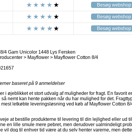
Besøg webshop
Besøg webshop
Besøg webshop
8/4 Garn Unicolor 1448 Lys Fersken
oducenter > Mayflower > Mayflower Cotton 8/4
021657
jerner baseret på
9
anmeldelser
r i øjeblikket et stort udvalg af muligheder for fragt. En favorit e
 så nemt kan hente pakken når du har mulighed for det. Fragttype
n mest letkøbte leveringsløsning ved køb af Mayflower Cotton 8
e at bestille produkterne til levering til din lejlighed eller ud ti
e en lille smule mere pebret, men derudover ualmindeligt prob
 vil dog til enhver tid være at du selv henter varerne, men dette 