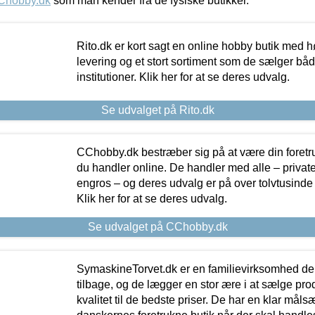
Chobby.dk
som man kender fra de fysiske butikker.
Rito.dk er kort sagt en online hobby butik med h
levering og et stort sortiment som de sælger både
institutioner. Klik her for at se deres udvalg.
Se udvalget på Rito.dk
CChobby.dk bestræber sig på at være din foretr
du handler online. De handler med alle – private,
engros – og deres udvalg er på over tolvtusinde 
Klik her for at se deres udvalg.
Se udvalget på CChobby.dk
SymaskineTorvet.dk er en familievirksomhed der
tilbage, og de lægger en stor ære i at sælge pro
kvalitet til de bedste priser. De har en klar mål