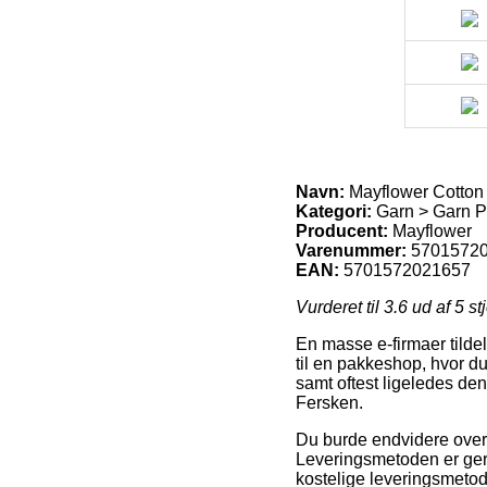
Navn:
Mayflower Cotton 
Kategori:
Garn > Garn Pr
Producent:
Mayflower
Varenummer:
5701572
EAN:
5701572021657
Vurderet til
3.6
ud af 5 st
En masse e-firmaer tildele
til en pakkeshop, hvor du
samt oftest ligeledes de
Fersken.
Du burde endvidere overvej
Leveringsmetoden er gern
kostelige leveringsmetode