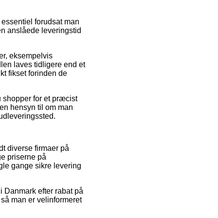
 essentiel forudsat man
den anslåede leveringstid
er, eksempelvis
en laves tidligere end et
kt fikset forinden de
u shopper for et præcist
uden hensyn til om man
 udleveringssted.
dt diverse firmaer på
ge priserne på
ogle gange sikre levering
 i Danmark efter rabat på
så man er velinformeret