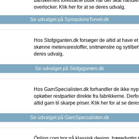
danskernes foretrukne butik når der skal handle
overlocker. Klik her for at se deres udvalg.
Se udvalget på SymaskineTorvet.dk
Hos Stofgiganten.dk forsøger de altid at have et
skønne metervarestoffer, snitmønstre og sytilbehø
deres udvalg.
Se udvalget på Stofgiganten.dk
Hos GarnSpecialisten.dk forhandler de ikke ny
opkøber restpartier direkte fra fabrikkerne. Derf
altid garn til skarpe priser. Klik her for at se der
Se udvalget på GarnSpecialisten.dk
Önling.com tror på klassisk design, bæredygtig p