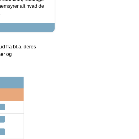
nemsyrer alt hvad de
.
 fra bl.a. deres
mer og