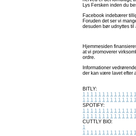
Lys Fersken inden du best
Facebook indebærer tillig
Foruden det ser vi mange
desuden bør udnyttes ti
Hjemmesiden finansieres 
at vi promoverer virksom
ordre.
Informationer vedrørende 
der kan være lavet efter
BITLY:
1
1
1
1
1
1
1
1
1
1
1
1
1
1
1
1
1
1
1
1
1
1
1
1
1
1
SPOTIFY:
1
1
1
1
1
1
1
1
1
1
1
1
1
1
1
1
1
1
1
1
1
1
1
1
1
1
CUTTLY BIO:
1
1
1
1
1
1
1
1
1
1
1
1
1
1