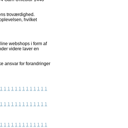
pens troværdighed.
oplevelsen, hvilket
line webshops i form af
der videre laver en
ke ansvar for forandringer
1
1
1
1
1
1
1
1
1
1
1
1
1
1
1
1
1
1
1
1
1
1
1
1
1
1
1
1
1
1
1
1
1
1
1
1
1
1
1