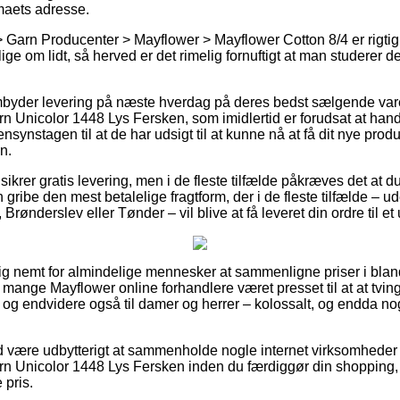
rmaets adresse.
 Garn Producenter > Mayflower > Mayflower Cotton 8/4 er rigtig
lige om lidt, så herved er det rimelig fornuftigt at man studerer 
byder levering på næste hverdag på deres bedst sælgende var
n Unicolor 1448 Lys Fersken, som imidlertid er forudsat at handl
synstagen til at de har udsigt til at kunne nå at få dit nye produ
n.
sikrer gratis levering, men i de fleste tilfælde påkræves det at d
 gribe den mest betalelige fragtform, der i de fleste tilfælde – 
Brønderslev eller Tønder – vil blive at få leveret din ordre til et
lig nemt for almindelige mennesker at sammenligne priser i blan
r mange Mayflower online forhandlere været presset til at at tvin
r, og endvidere også til damer og herrer – kolossalt, og endda n
tid være udbytterigt at sammenholde nogle internet virksomheder
n Unicolor 1448 Lys Fersken inden du færdiggør din shopping, 
e pris.