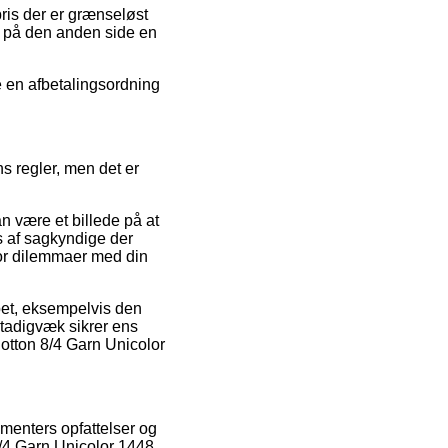
pris der er grænseløst
r på den anden side en
e en afbetalingsordning
s regler, men det er
an være et billede på at
s af sagkyndige der
t for dilemmaer med din
øbet, eksempelvis den
stadigvæk sikrer ens
Cotton 8/4 Garn Unicolor
umenters opfattelser og
8/4 Garn Unicolor 1448