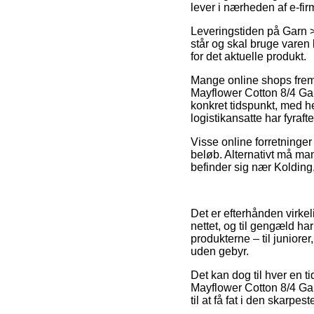
lever i nærheden af e-fi
Leveringstiden på Garn >
står og skal bruge varen 
for det aktuelle produkt.
Mange online shops frem
Mayflower Cotton 8/4 Gar
konkret tidspunkt, med hen
logistikansatte har fyrafte
Visse online forretninger 
beløb. Alternativt må man
befinder sig nær Kolding, 
Det er efterhånden virke
nettet, og til gengæld ha
produkterne – til juniore
uden gebyr.
Det kan dog til hver en 
Mayflower Cotton 8/4 Gar
til at få fat i den skarpest