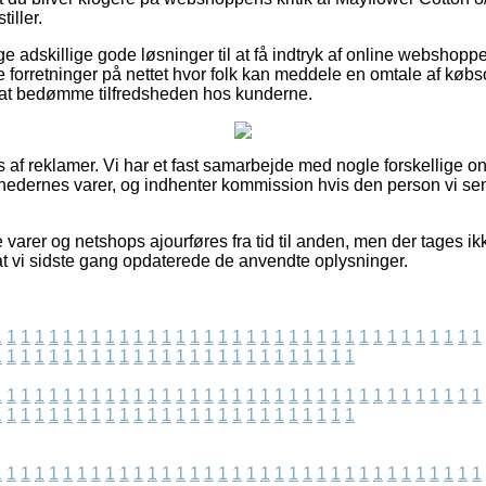
iller.
e adskillige gode løsninger til at få indtryk af online webshop
 forretninger på nettet hvor folk kan meddele en omtale af købs
l at bedømme tilfredsheden hos kunderne.
af reklamer. Vi har et fast samarbejde med nogle forskellige on
hedernes varer, og indhenter kommission hvis den person vi sen
varer og netshops ajourføres fra tid til anden, men der tages ik
 at vi sidste gang opdaterede de anvendte oplysninger.
1
1
1
1
1
1
1
1
1
1
1
1
1
1
1
1
1
1
1
1
1
1
1
1
1
1
1
1
1
1
1
1
1
1
1
1
1
1
1
1
1
1
1
1
1
1
1
1
1
1
1
1
1
1
1
1
1
1
1
1
1
1
1
1
1
1
1
1
1
1
1
1
1
1
1
1
1
1
1
1
1
1
1
1
1
1
1
1
1
1
1
1
1
1
1
1
1
1
1
1
1
1
1
1
1
1
1
1
1
1
1
1
1
1
1
1
1
1
1
1
1
1
1
1
1
1
1
1
1
1
1
1
1
1
1
1
1
1
1
1
1
1
1
1
1
1
1
1
1
1
1
1
1
1
1
1
1