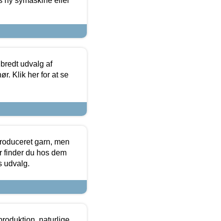
s ny symaskine eller
 bredt udvalg af
r. Klik her for at se
produceret garn, men
or finder du hos dem
es udvalg.
roduktion, naturlige