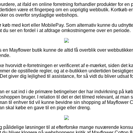
urdere, at ifald en online forretning forhandler produkter for en 
dertiden være et fingerpeg om en uoprigtig webbutik. Kortkøb e
kker os overfor snydagtige webshops.
for køb med kort eller MobilePay. Som alternativ kunne du udnytt
mt du ser en fordel i at afdrage omkostningerne over en periode.
s en Mayflower butik kunne de altid få overblik over webbutikken
ende.
ke hvorvidt e-forretningen er verificeret af e-mærket, siden det k
er de opstillede regler, og at e-butikken undertiden besigtige
Det giver dig lejlighed til assistance, for så vidt du bliver udsa
an er sat ind i de primære betingelser der har indvirkning på k
hoppen bruger. I relation til det er det tilmed relevant, at man 
 man til enhver tid vil kunne bevidne sin shopping af Mayflower 
 skal købe en gave til en pige eller dreng.
igtig pålidelige løsninger til at efterforske mange nuværende kons
 at du bliver klogere på webshoppens kritik af Mayflower Cotton 