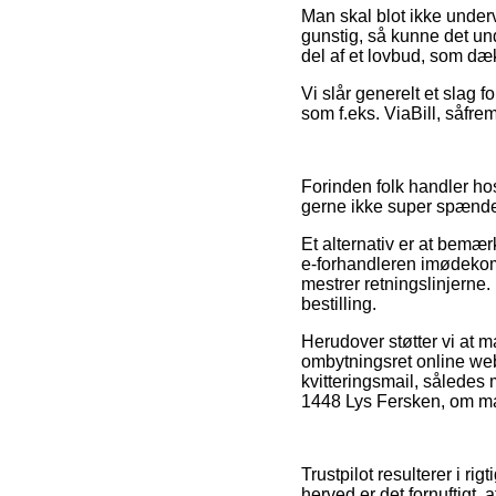
Man skal blot ikke underv
gunstig, så kunne det un
del af et lovbud, som dæ
Vi slår generelt et slag 
som f.eks. ViaBill, såfre
Forinden folk handler ho
gerne ikke super spænd
Et alternativ er at bemær
e-forhandleren imødekomm
mestrer retningslinjerne. 
bestilling.
Herudover støtter vi at m
ombytningsret online webs
kvitteringsmail, således
1448 Lys Fersken, om man
Trustpilot resulterer i r
herved er det fornuftigt,