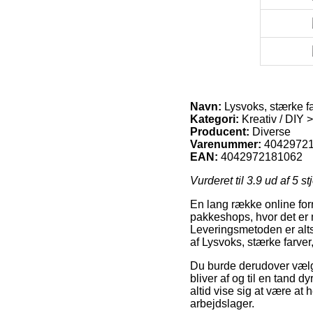
Navn:
Lysvoks, stærke f
Kategori:
Kreativ / DIY >
Producent:
Diverse
Varenummer:
4042972
EAN:
4042972181062
Vurderet til
3.9
ud af 5 st
En lang række online forr
pakkeshops, hvor det er 
Leveringsmetoden er alts
af Lysvoks, stærke farver
Du burde derudover vælge 
bliver af og til en tand
altid vise sig at være at
arbejdslager.