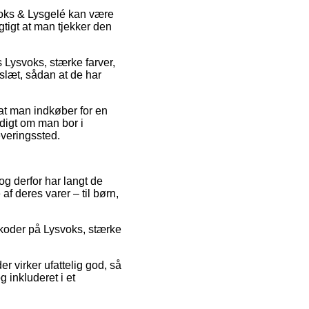
nvoks & Lysgelé kan være
gtigt at man tjekker den
 Lysvoks, stærke farver,
eslæt, sådan at de har
 at man indkøber for en
ldigt om man bor i
leveringssted.
 og derfor har langt de
f deres varer – til børn,
batkoder på Lysvoks, stærke
er virker ufattelig god, så
 inkluderet i et