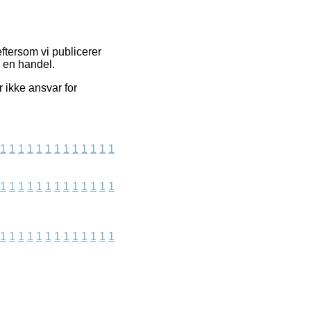
ftersom vi publicerer
r en handel.
 ikke ansvar for
1
1
1
1
1
1
1
1
1
1
1
1
1
1
1
1
1
1
1
1
1
1
1
1
1
1
1
1
1
1
1
1
1
1
1
1
1
1
1