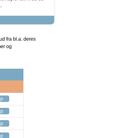
.
 fra bl.a. deres
mer og
op
op
op
op