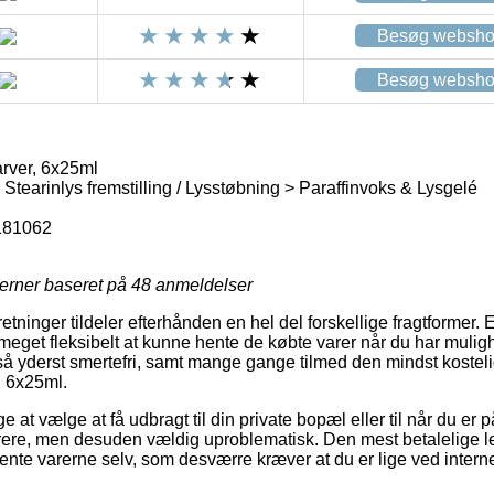
Besøg websh
Besøg websh
arver, 6x25ml
 Stearinlys fremstilling / Lysstøbning > Paraffinvoks & Lysgelé
181062
jerner baseret på
48
anmeldelser
etninger tildeler efterhånden en hel del forskellige fragtformer. 
meget fleksibelt at kunne hente de købte varer når du har muligh
å yderst smertefri, samt mange gange tilmed den mindst kostelig
, 6x25ml.
at vælge at få udbragt til din private bopæl eller til når du er 
 dyrere, men desuden vældig uproblematisk. Den mest betalelige l
 hente varerne selv, som desværre kræver at du er lige ved intern