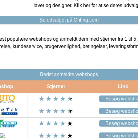
laver og designer. Klik her for at se deres udvalg
Se udvalget på Önling.com
t populære webshops og anmeldt dem med stjerner fra 1 til 5 ud
rrelse, kundeservice, brugervenlighed, betingelser, leveringsfor
Bedst anmeldte webshops
bshop
Stjerner
Link
Besøg websh
Besøg websh
Besøg websh
Besøg websh