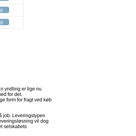
op
op
En yndling er lige nu
ed for det.
e form for fragt ved køb
på job. Leveringstypen
everingsløsning vil dog
et selskabets