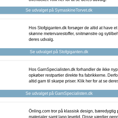
Se udvalget på SymaskineTorvet.dk
Hos Stofgiganten.dk forsøger de altid at have et
skønne metervarestoffer, snitmønstre og sytilbehø
deres udvalg.
Se udvalget på Stofgiganten.dk
Hos GarnSpecialisten.dk forhandler de ikke ny
opkøber restpartier direkte fra fabrikkerne. Derf
altid garn til skarpe priser. Klik her for at se der
Se udvalget på GarnSpecialisten.dk
Önling.com tror på klassisk design, bæredygtig p
materialer samt lang levetid. Disse værdier gen