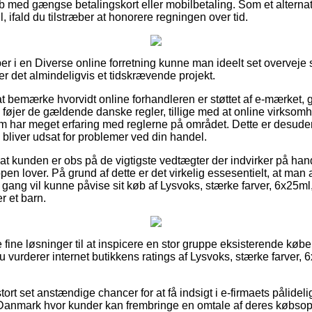
øb med gængse betalingskort eller mobilbetaling. Som et alternat
ll, ifald du tilstræber at honorere regningen over tid.
er i en Diverse online forretning kunne man ideelt set overvej
r det almindeligvis et tidskrævende projekt.
 bemærke hvorvidt online forhandleren er støttet af e-mærket, g
føjer de gældende danske regler, tillige med at online virkso
m har meget erfaring med reglerne på området. Dette er desude
 bliver udsat for problemer ved din handel.
 at kunden er obs på de vigtigste vedtægter der indvirker på hand
en lover. På grund af dette er det virkelig essesentielt, at man a
gang vil kunne påvise sit køb af Lysvoks, stærke farver, 6x25m
r et barn.
ere fine løsninger til at inspicere en stor gruppe eksisterende kø
 du vurderer internet butikkens ratings af Lysvoks, stærke farver,
stort set anstændige chancer for at få indsigt i e-firmaets pålide
 Danmark hvor kunder kan frembringe en omtale af deres købso