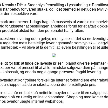
Kreativ / DIY > Stearinlys fremstilling / Lysstøbning > Paraffi
har behov for varen straks, og i det øjemed er det uden tvivl vi
or den respektive vare.
mark annoncerer 1 dags fragt på massevis af varer, eksempelvis
d forudsætter at bestillingen anbringes forud for et aftalt klokk
få produktet afsted forinden personalet har fyraften.
 præsterer levering uden gebyr, men typisk er det så nødvendigt
du tage den mest betalelige leveringsmanér, som typisk – ligegy
Humlebæk – vil blive at få dem til at levere bestillingen til et ud
igt for folk at finde de laveste priser i blandt diverse e-firmaer,
skaber været presset til at at formindske salgsværdien på mange a
e – kolossalt, og endda nogle gange præstere fragtfri levering.
bytterigt at kontrollere forskellige internet forhandlere efter ra
t du shopper, så du er sikret at opnå den prisbilligste pris.
me, at når en butik på nettet frembyder en vare til en salgspris d
detegn på en uærlig online virksomhed. Shopping med kort er dog
r os overfor uægte internet webshops.