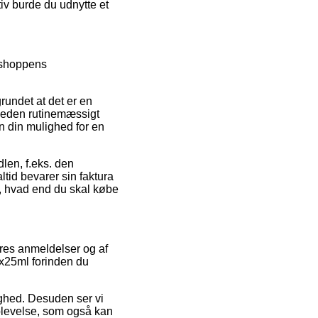
iv burde du udnytte et
e shoppens
rundet at det er en
mheden rutinemæssigt
n din mulighed for en
len, f.eks. den
ltid bevarer sin faktura
l, hvad end du skal købe
beres anmeldelser og af
 6x25ml forinden du
lighed. Desuden ser vi
plevelse, som også kan