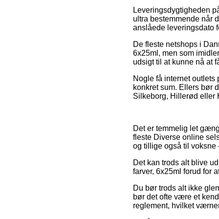
Leveringsdygtigheden på 
ultra bestemmende når du 
anslåede leveringsdato f
De fleste netshops i Dan
6x25ml, men som imidlerti
udsigt til at kunne nå at 
Nogle få internet outlets
konkret sum. Ellers bør 
Silkeborg, Hillerød eller 
Det er temmelig let gængel
fleste Diverse online sel
og tillige også til voksn
Det kan trods alt blive ud
farver, 6x25ml forud for a
Du bør trods alt ikke glem
bør det ofte være et ken
reglement, hvilket værne