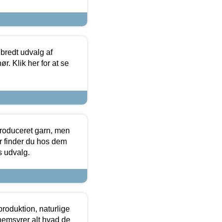
 bredt udvalg af
r. Klik her for at se
produceret garn, men
or finder du hos dem
es udvalg.
roduktion, naturlige
nemsyrer alt hvad de