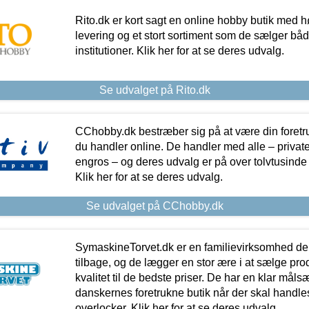
Rito.dk er kort sagt en online hobby butik med h
levering og et stort sortiment som de sælger både
institutioner. Klik her for at se deres udvalg.
Se udvalget på Rito.dk
CChobby.dk bestræber sig på at være din foretr
du handler online. De handler med alle – private,
engros – og deres udvalg er på over tolvtusinde 
Klik her for at se deres udvalg.
Se udvalget på CChobby.dk
SymaskineTorvet.dk er en familievirksomhed der
tilbage, og de lægger en stor ære i at sælge pro
kvalitet til de bedste priser. De har en klar mål
danskernes foretrukne butik når der skal handle
overlocker. Klik her for at se deres udvalg.