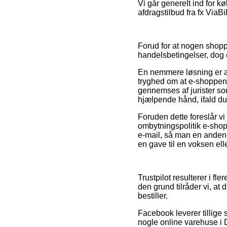
Vi går generelt ind for k
afdragstilbud fra fx ViaBi
Forud for at nogen shopp
handelsbetingelser, dog e
En nemmere løsning er at
tryghed om at e-shoppen 
gennemses af jurister so
hjælpende hånd, ifald du
Foruden dette foreslår vi
ombytningspolitik e-shopp
e-mail, så man en anden 
en gave til en voksen elle
Trustpilot resulterer i fl
den grund tilråder vi, at
bestiller.
Facebook leverer tillige 
nogle online varehuse i