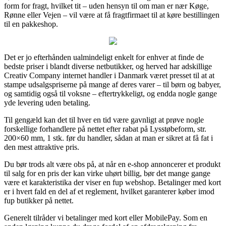
form for fragt, hvilket tit – uden hensyn til om man er nær Køge,
Rønne eller Vejen – vil være at få fragtfirmaet til at køre bestillingen
til en pakkeshop.
Det er jo efterhånden ualmindeligt enkelt for enhver at finde de
bedste priser i blandt diverse netbutikker, og herved har adskillige
Creativ Company internet handler i Danmark været presset til at at
stampe udsalgspriserne på mange af deres varer – til børn og babyer,
og samtidig også til voksne – eftertrykkeligt, og endda nogle gange
yde levering uden betaling.
Til gengæld kan det til hver en tid være gavnligt at prøve nogle
forskellige forhandlere på nettet efter rabat på Lysstøbeform, str.
200×60 mm, 1 stk. før du handler, sådan at man er sikret at få fat i
den mest attraktive pris.
Du bør trods alt være obs på, at når en e-shop annoncerer et produkt
til salg for en pris der kan virke uhørt billig, bør det mange gange
være et karakteristika der viser en fup webshop. Betalinger med kort
er i hvert fald en del af et reglement, hvilket garanterer køber imod
fup butikker på nettet.
Generelt tilråder vi betalinger med kort eller MobilePay. Som en