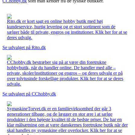
CChobby.dk
som man kender fra de fysiske butikker.
Rito.dk er kort sagt en online hobby butik med høj
kundeservice, hurtig levering og et stort sortiment som de
sælger både til private, engros og institutioner. Klik her for at se
deres udvalg.
Se udvalget på Rito.dk
CChobby.dk bestræber sig på at være din foretrukne
hobbybutik, når du handler online. De handler med alle –
private, skoler/institutioner og engros – og deres udvalg er på
over tolvtusinde forskellige produkter. Klik her for at se deres
udvalg.
Se udvalget på CChobby.dk
SymaskineTorvet.dk er en familievirksomhed der går 3
generationer tilbage, og de lægger en stor ære i at sælge
produkter i den højeste kvalitet til de bedste priser. De har en
klar målsætning om at være danskernes foretrukne butik når der
skal handles ny symaskine eller overlocker. Klik her for at se