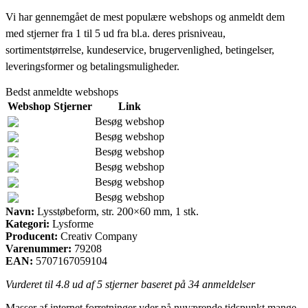
Vi har gennemgået de mest populære webshops og anmeldt dem
med stjerner fra 1 til 5 ud fra bl.a. deres prisniveau,
sortimentstørrelse, kundeservice, brugervenlighed, betingelser,
leveringsformer og betalingsmuligheder.
Bedst anmeldte webshops
Webshop
Stjerner
Link
Besøg webshop
Besøg webshop
Besøg webshop
Besøg webshop
Besøg webshop
Besøg webshop
Navn:
Lysstøbeform, str. 200×60 mm, 1 stk.
Kategori:
Lysforme
Producent:
Creativ Company
Varenummer:
79208
EAN:
5707167059104
Vurderet til
4.8
ud af 5 stjerner baseret på
34
anmeldelser
Masser af internet forretninger yder på nuværende tidspunkt mange