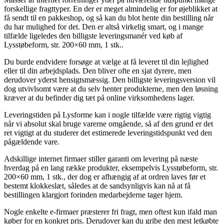
forskellige fragttyper. En der er meget almindelig er for øjeblikket at
få sendt til en pakkeshop, og så kan du blot hente din bestilling når
du har mulighed for det. Den er altså virkelig smart, og i mange
tilfælde ligeledes den billigste leveringsmanér ved køb af
Lysstøbeform, str. 200×60 mm, 1 stk..
Du burde endvidere forsøge at vælge at få leveret til din lejlighed
eller til din arbejdsplads. Den bliver ofte en sjat dyrere, men
derudover yderst hensigtsmæssig. Den billigste leveringsversion vil
dog utvivlsomt være at du selv henter produkterne, men den løsning
kræver at du befinder dig tæt på online virksomhedens lager.
Leveringstiden på Lysforme kan i nogle tilfælde være rigtig vigtig
når vi absolut skal bruge varerne omgående, så af den grund er det
ret vigtigt at du studerer det estimerede leveringstidspunkt ved den
pågældende vare.
Adskillige internet firmaer stiller garanti om levering på næste
hverdag på en lang række produkter, eksempelvis Lysstøbeform, str.
200×60 mm, 1 stk., der dog er afhængig af at ordren laves før et
bestemt klokkeslæt, således at de sandsynligvis kan nå at få
bestillingen klargjort forinden medarbejderne tager hjem.
Nogle enkelte e-firmaer præsterer fri fragt, men oftest kun ifald man
køber for en konkret pris. Derudover kan du gribe den mest letkøbte