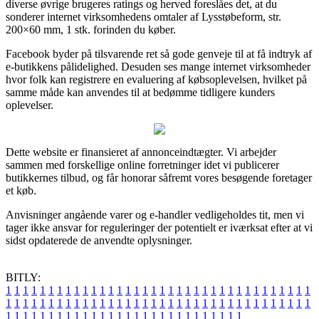
diverse øvrige brugeres ratings og herved foreslåes det, at du
sonderer internet virksomhedens omtaler af Lysstøbeform, str.
200×60 mm, 1 stk. forinden du køber.
Facebook byder på tilsvarende ret så gode genveje til at få indtryk af
e-butikkens pålidelighed. Desuden ses mange internet virksomheder
hvor folk kan registrere en evaluering af købsoplevelsen, hvilket på
samme måde kan anvendes til at bedømme tidligere kunders
oplevelser.
Dette website er finansieret af annonceindtægter. Vi arbejder
sammen med forskellige online forretninger idet vi publicerer
butikkernes tilbud, og får honorar såfremt vores besøgende foretager
et køb.
Anvisninger angående varer og e-handler vedligeholdes tit, men vi
tager ikke ansvar for reguleringer der potentielt er iværksat efter at vi
sidst opdaterede de anvendte oplysninger.
BITLY:
1
1
1
1
1
1
1
1
1
1
1
1
1
1
1
1
1
1
1
1
1
1
1
1
1
1
1
1
1
1
1
1
1
1
1
1
1
1
1
1
1
1
1
1
1
1
1
1
1
1
1
1
1
1
1
1
1
1
1
1
1
1
1
1
1
1
1
1
1
1
1
1
1
1
1
1
1
1
1
1
1
1
1
1
1
1
1
1
1
1
1
1
1
1
1
1
1
1
1
1