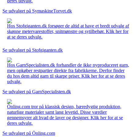
deres udvalg.
Se udvalget på SymaskineTorvet.dk
Hos Stofgiganten.dk forsøger de altid at have et bredt udvalg af
skønne metervarestoffer, snitmønstre og sytilbehør. Klik her for
at se deres udvalg.
Se udvalget på Stofgiganten.dk
Hos GarnSpecialisten.dk forhandler de ikke nyproduceret garn,
men opkøber restpartier direkte fra fabrikkerne. Derfor finder
du hos dem altid garn til skarpe priser. Klik her for at se deres
udvalg.
Se udvalget på GarnSpecialisten.dk
Önling.com tror på klassisk design, bæredygtig produktion,
naturlige materialer samt lang levetid. Disse værdier
gennemsyrer alt hvad de laver og designer. Klik her for at se
deres udvalg.
Se udvalget på Önling.com