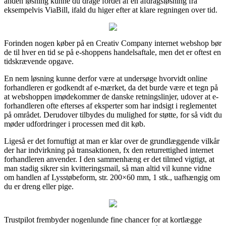
anden løsning kunne du drage fordel af en afdragsløsning fra
eksempelvis ViaBill, ifald du higer efter at klare regningen over tid.
Forinden nogen køber på en Creativ Company internet webshop bør
de til hver en tid se på e-shoppens handelsaftale, men det er oftest en
tidskrævende opgave.
En nem løsning kunne derfor være at undersøge hvorvidt online
forhandleren er godkendt af e-mærket, da det burde være et tegn på
at webshoppen imødekommer de danske retningslinjer, udover at e-
forhandleren ofte efterses af eksperter som har indsigt i reglementet
på området. Derudover tilbydes du mulighed for støtte, for så vidt du
møder udfordringer i processen med dit køb.
Ligeså er det fornuftigt at man er klar over de grundlæggende vilkår
der har indvirkning på transaktionen, fx den returrettighed internet
forhandleren anvender. I den sammenhæng er det tilmed vigtigt, at
man stadig sikrer sin kvitteringsmail, så man altid vil kunne vidne
om handlen af Lysstøbeform, str. 200×60 mm, 1 stk., uafhængig om
du er dreng eller pige.
Trustpilot frembyder nogenlunde fine chancer for at kortlægge