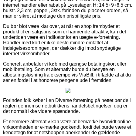
internet handler efter rabat på Lysestager, H: 14,5+9+6,5 cm,
hulstr. 2,3 cm, poppel, 3stk. forinden du placerer ordren, så
man er sikret at modtage den prisbilligste pris.
Du bør blot være klar over, at når en shop frembyder et
produkt til en salgspris som er hamrende attraktiv, kan det
undertiden være en indikator for en uægte e-forretning.
Handler med kort er ikke desto mindre omfattet af
Indsigelsesordningen, der dækker dig imod snydagtige
internet virksomheder.
Generelt anbefaler vi køb med gængse betalingskort eller
mobilbetaling. Som et alternativ burde du benytte en
afbetalingsløsning fra eksempelvis ViaBill, i tilfælde af at du
ser en fordel i at honorere pengene ude i fremtiden.
Forinden folk køber i en Diverse forretning på nettet bør de i
reglen gennemse netbutikkens handelsbetingelser, dog er
det normalt ikke videre spændende.
Et nemmere alternativ kan være at bemærke hvorvidt online
virksomheden er e-mærke godkendt, fordi det burde være et
kendetegn for at netshoppen anerkender de gældende