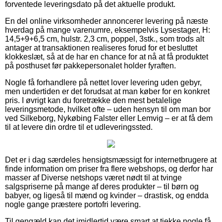
forventede leveringsdato på det aktuelle produkt.
En del online virksomheder annoncerer levering på næste
hverdag på mange varenumre, eksempelvis Lysestager, H:
14,5+9+6,5 cm, hulstr. 2,3 cm, poppel, 3stk., som trods alt
antager at transaktionen realiseres forud for et besluttet
klokkeslæt, så at de har en chance for at nå at få produktet
på posthuset før pakkepersonalet holder fyraften.
Nogle få forhandlere på nettet lover levering uden gebyr,
men undertiden er det forudsat at man køber for en konkret
pris. I øvrigt kan du foretrække den mest betalelige
leveringsmetode, hvilket ofte – uden hensyn til om man bor
ved Silkeborg, Nykøbing Falster eller Lemvig – er at få dem
til at levere din ordre til et udleveringssted.
Det er i dag særdeles hensigtsmæssigt for internetbrugere at
finde information om priser fra flere webshops, og derfor har
masser af Diverse netshops været nødt til at tvinge
salgspriserne på mange af deres produkter – til børn og
babyer, og ligeså til mænd og kvinder – drastisk, og endda
nogle gange præstere portofri levering.
Til gengæld kan det imidlertid være smart at tjekke nogle få