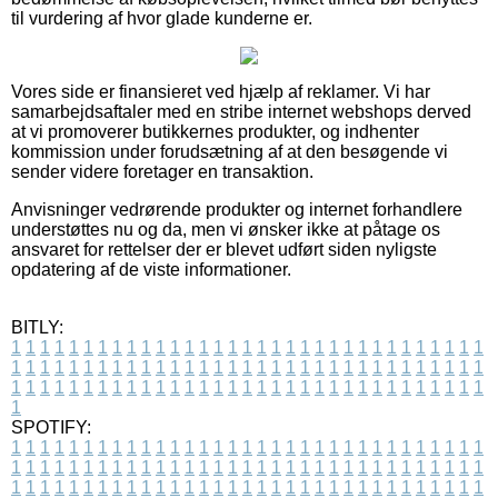
til vurdering af hvor glade kunderne er.
Vores side er finansieret ved hjælp af reklamer. Vi har
samarbejdsaftaler med en stribe internet webshops derved
at vi promoverer butikkernes produkter, og indhenter
kommission under forudsætning af at den besøgende vi
sender videre foretager en transaktion.
Anvisninger vedrørende produkter og internet forhandlere
understøttes nu og da, men vi ønsker ikke at påtage os
ansvaret for rettelser der er blevet udført siden nyligste
opdatering af de viste informationer.
BITLY:
1
1
1
1
1
1
1
1
1
1
1
1
1
1
1
1
1
1
1
1
1
1
1
1
1
1
1
1
1
1
1
1
1
1
1
1
1
1
1
1
1
1
1
1
1
1
1
1
1
1
1
1
1
1
1
1
1
1
1
1
1
1
1
1
1
1
1
1
1
1
1
1
1
1
1
1
1
1
1
1
1
1
1
1
1
1
1
1
1
1
1
1
1
1
1
1
1
1
1
1
SPOTIFY:
1
1
1
1
1
1
1
1
1
1
1
1
1
1
1
1
1
1
1
1
1
1
1
1
1
1
1
1
1
1
1
1
1
1
1
1
1
1
1
1
1
1
1
1
1
1
1
1
1
1
1
1
1
1
1
1
1
1
1
1
1
1
1
1
1
1
1
1
1
1
1
1
1
1
1
1
1
1
1
1
1
1
1
1
1
1
1
1
1
1
1
1
1
1
1
1
1
1
1