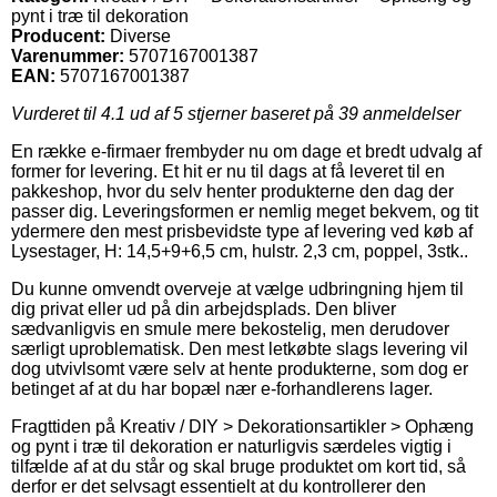
pynt i træ til dekoration
Producent:
Diverse
Varenummer:
5707167001387
EAN:
5707167001387
Vurderet til
4.1
ud af 5 stjerner baseret på
39
anmeldelser
En række e-firmaer frembyder nu om dage et bredt udvalg af
former for levering. Et hit er nu til dags at få leveret til en
pakkeshop, hvor du selv henter produkterne den dag der
passer dig. Leveringsformen er nemlig meget bekvem, og tit
ydermere den mest prisbevidste type af levering ved køb af
Lysestager, H: 14,5+9+6,5 cm, hulstr. 2,3 cm, poppel, 3stk..
Du kunne omvendt overveje at vælge udbringning hjem til
dig privat eller ud på din arbejdsplads. Den bliver
sædvanligvis en smule mere bekostelig, men derudover
særligt uproblematisk. Den mest letkøbte slags levering vil
dog utvivlsomt være selv at hente produkterne, som dog er
betinget af at du har bopæl nær e-forhandlerens lager.
Fragttiden på Kreativ / DIY > Dekorationsartikler > Ophæng
og pynt i træ til dekoration er naturligvis særdeles vigtig i
tilfælde af at du står og skal bruge produktet om kort tid, så
derfor er det selvsagt essentielt at du kontrollerer den