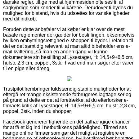
danske regler, tillige med at hjemmesiden ofte ses til af
sagkyndige som kender til vilkårene. Derudover tilbydes du
mulighed for bistand, hvis du udsættes for vanskeligheder
med dit indkøb.
Foruden dette anbefaler vi at køber er klar over de mest
basale reglementer der gælder for bestillingen, eksempelvis
hvilken ombytningsrettighed e-shoppen tilbyder. I relation til
det er det samtidig relevant, at man altid bibeholder ens e-
mail kvittering, så man en anden gang vil kunne
dokumentere sin bestilling af Lysestager, H: 14,5+9+6,5 cm,
hulstr. 2,3 cm, poppel, 3stk., hvad end man søger efter varer
til en pige eller dreng.
Trustpilot frembringer fuldstændig stabile muligheder for at
eftergå ret mange eksisterende forbrugeres iagttagelser og
på grund af dette er det at foretrække, at du efterforsker e-
firmaets kritik af Lysestager, H: 14,5+9+6,5 cm, hulstr. 2,3 cm,
poppel, 3stk. inden du shopper.
Facebook genererer lignende en del uafhængige chancer
for at få et kig ind i netbutikkens pålidelighed. Tilmed ses
mange online firmaer som gør det muligt at registrere en
bedømmelse af købsoplevelsen, hvilket tilmed bør benyttes