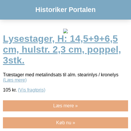
Historiker Portalen
Lysestager, H: 14,5+9+6,5
cm, hulstr. 2,3 cm, poppel,
3stk.
Træstager med metalindsats til alm. stearinlys / kronelys
(Læs mere)
105
kr.
(Vis fragtpris)
Læs mere »
Køb nu »