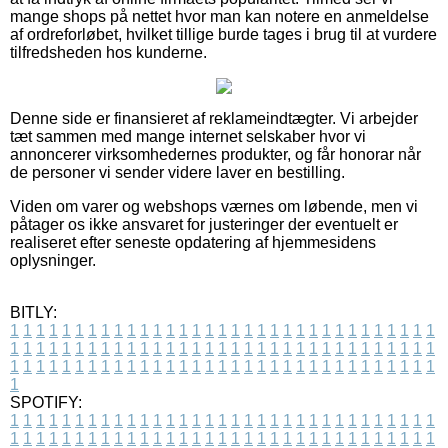
mange shops på nettet hvor man kan notere en anmeldelse
af ordreforløbet, hvilket tillige burde tages i brug til at vurdere
tilfredsheden hos kunderne.
Denne side er finansieret af reklameindtægter. Vi arbejder
tæt sammen med mange internet selskaber hvor vi
annoncerer virksomhedernes produkter, og får honorar når
de personer vi sender videre laver en bestilling.
Viden om varer og webshops værnes om løbende, men vi
påtager os ikke ansvaret for justeringer der eventuelt er
realiseret efter seneste opdatering af hjemmesidens
oplysninger.
BITLY:
1
1
1
1
1
1
1
1
1
1
1
1
1
1
1
1
1
1
1
1
1
1
1
1
1
1
1
1
1
1
1
1
1
1
1
1
1
1
1
1
1
1
1
1
1
1
1
1
1
1
1
1
1
1
1
1
1
1
1
1
1
1
1
1
1
1
1
1
1
1
1
1
1
1
1
1
1
1
1
1
1
1
1
1
1
1
1
1
1
1
1
1
1
1
1
1
1
1
1
1
SPOTIFY:
1
1
1
1
1
1
1
1
1
1
1
1
1
1
1
1
1
1
1
1
1
1
1
1
1
1
1
1
1
1
1
1
1
1
1
1
1
1
1
1
1
1
1
1
1
1
1
1
1
1
1
1
1
1
1
1
1
1
1
1
1
1
1
1
1
1