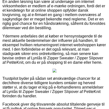
En anden løsning kan være at undersøge om internet
virksomheden er medlem af e-mærke ordningen, fordi det er
et kendetegn for at online shoppen opfylder dansk
lovgivning, og at e-firmaet en gang i mellem overværes af
sagkyndige der er meget bekendte med reglerne. Det er en
rigtig god chance for en håndsrækning, såfremt du forvoldes
dilemmaer ved din bestilling.
Ydermere anbefales det at køber er hensynstagende til de
mest aktuelle bestemmelser der influerer på handlen, til
eksempel hvilken returneringsret internet webshoppen kører
med. I den forbindelse er det også relevant, at man
stadigvæk sikrer ens ordrekvittering, så man senere kan
bevise ordren af Lynlås til Zipper Sweater / Zipper Slipover
af PetiteKnit, om du er på shopping til en dame eller herre.
Trustpilot byder på sådan set ønskværdige chancer for at
dechifrere diverse tidligere kunders omtaler og herved
støtter vi, at du tager et kig på e-forhandlerens anmeldelser
af Lynlås til Zipper Sweater / Zipper Slipover af PetiteKnit
forinden du handler.
Facebook giver dig tilsvarende absolut tiltalende genveje til
at få indtryk af online firmaets popularitet. Tilmed ser vi