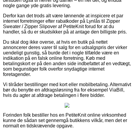
desuden også til herrer og damer – en hel del, og endda
nogle gange yde gratis levering.
Derfor kan det trods alt være lønnende at inspicere et par
internet forretninger efter rabatkoder på Lynlås til Zipper
Sweater / Zipper Slipover af PetiteKnit forud for at du
handler, så du er skudsikker på at antage den billigste pris.
Du skal dog ikke overse, at hvis en butik på nettet
annoncerer deres varer til salg for en udsalgspris der virker
uendeligt gunstig, så burde det i nogle tilfælde være en
indikation på en falsk online forretning. Køb med
betalingskort er på den anden side indbefattet af en vedtægt,
som begunstiger folk overfor snydagtige internet
foretagender.
Vi tilråder bestillinger med kort eller mobilbetaling. Alternativt
bør du benytte en afdragsløsning fra for eksempel ViaBill,
hvis du agter at afdrage betalingen i flere bidder.
Forinden folk bestiller hos en PetiteKnit online virksomhed
kunne de sådan set gennemgå butikkens vilkår, men det er
normalt en tidskrævende opgave.