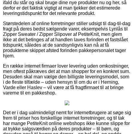
ifald du står og skal bruge dine nye produkter nu og her, så
derfor er det faktisk vigtigt at man tjekker det estimerede
leveringstidspunkt for det relevante produkt.
Størstedelen af online forretninger stiller udsigt til dag-til-dag
fragt på deres bedst sælgende varer, eksempelvis Lynlås til
Zipper Sweater / Zipper Slipover af PetiteKnit, men glem
ikke at det betinges af at handlen laves forinden et fastslået
tidspunkt, således at de sandsynligvis kan nå at få
produkterne skippet afsted forinden pakkepersonalet tager
hjem.
En række internet firmaer lover levering uden omkostninger,
men oftest påkræves det at man shopper for en konkret sum.
Desuden skal man vælge den billigste leveringsmodel, som
i de fleste tilfælde – uden hensyn til om du er i Herning,
Varde eller Haslev – vil være at få fragtfirmaet til at bringe
varerne til en pakkeshop.
Det er i dag ualmindeligt nemt for internetbrugere at søge sig
frem til priser hos forskellige internet forretninger, og til tak
har mange PetiteKnit online webshops ikke kunne slippe for
at trykke salgsværdien på deres produkter – til børn, og