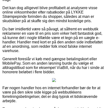
Det kan dog alligevel blive profitabelt at analysere visse
online virksomheder efter rabatkoder på LYKKE
Strømpepinde forinden du shopper, således at man er
skudsikker på at skaffe sig den mindst kostelige pris.
Du bør imidlertid være så påvagt, at såfremt en webbutik
reklamerer en vare til en pris som virker helt fantastisk god,
så kunne det i nogle tilfælde være et tegn på en uægte e-
handler. Handler med kort er på den anden side indbefattet
af en anordning, som redder folk imod falske internet
varehuse.
Generelt foreslår vi køb med gængse betalingskort eller
MobilePay. Som en anden løsning burde du vælge et
afdragstilbud som for eksempel ViaBill, når du har i sinde at
honorere beløbet i flere bidder.
Før nogen handler hos en internet forhandler bør de for at
være på den sikre side kigge på webbutikkens
forretningsbetingelser, det er dog typisk et tidskrævende
arbejde.