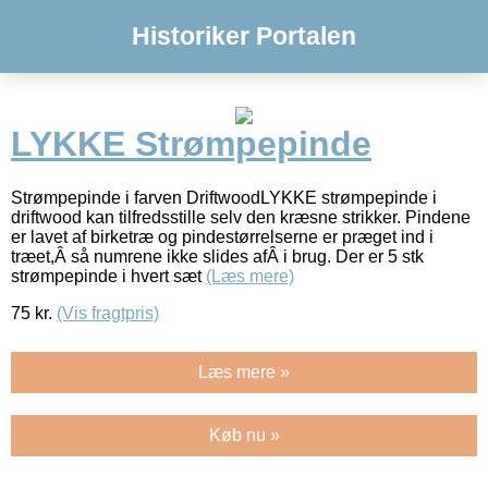
Historiker Portalen
LYKKE Strømpepinde
Strømpepinde i farven DriftwoodLYKKE strømpepinde i
driftwood kan tilfredsstille selv den kræsne strikker. Pindene
er lavet af birketræ og pindestørrelserne er præget ind i
træet,Â så numrene ikke slides afÂ i brug. Der er 5 stk
strømpepinde i hvert sæt
(Læs mere)
75
kr.
(Vis fragtpris)
Læs mere »
Køb nu »