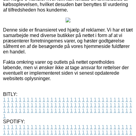
købsoplevelsen, hvilket desuden bør benyttes til vurdering
af tilfredsheden hos kunderne.
Denne side er finansieret ved hjælp af reklamer. Vi har et tæt
samarbejde med diverse butikker på nettet i form af at vi
præsenterer forretningernes varer, og høster godtgørelse
såfremt en af de besøgende på vores hjemmeside fuldfører
en handel.
Fakta omkring varer og outlets på nettet opretholdes
løbende, men vi ønsker ikke at tage ansvar for rettelser der
eventuelt er implementeret siden vi senest opdaterede
websitets oplysninger.
BITLY:
1
1
1
1
1
1
1
1
1
1
1
1
1
1
1
1
1
1
1
1
1
1
1
1
1
1
1
1
1
1
1
1
1
1
1
1
1
1
1
1
1
1
1
1
1
1
1
1
1
1
1
1
1
1
1
1
1
1
1
1
1
1
1
1
1
1
1
1
1
1
1
1
1
1
1
1
1
1
1
1
1
1
1
1
1
1
1
1
1
1
1
1
1
1
1
1
1
1
1
1
SPOTIFY:
1
1
1
1
1
1
1
1
1
1
1
1
1
1
1
1
1
1
1
1
1
1
1
1
1
1
1
1
1
1
1
1
1
1
1
1
1
1
1
1
1
1
1
1
1
1
1
1
1
1
1
1
1
1
1
1
1
1
1
1
1
1
1
1
1
1