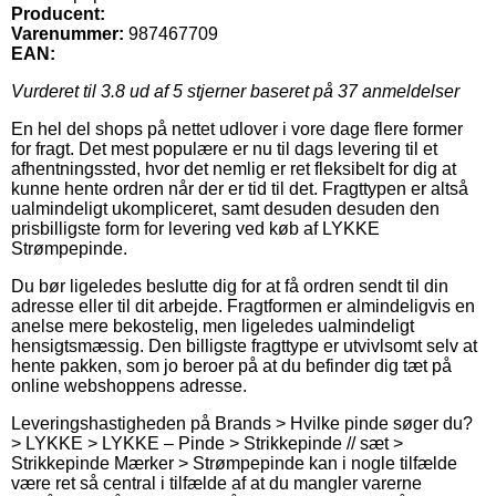
Producent:
Varenummer:
987467709
EAN:
Vurderet til
3.8
ud af 5 stjerner baseret på
37
anmeldelser
En hel del shops på nettet udlover i vore dage flere former
for fragt. Det mest populære er nu til dags levering til et
afhentningssted, hvor det nemlig er ret fleksibelt for dig at
kunne hente ordren når der er tid til det. Fragttypen er altså
ualmindeligt ukompliceret, samt desuden desuden den
prisbilligste form for levering ved køb af LYKKE
Strømpepinde.
Du bør ligeledes beslutte dig for at få ordren sendt til din
adresse eller til dit arbejde. Fragtformen er almindeligvis en
anelse mere bekostelig, men ligeledes ualmindeligt
hensigtsmæssig. Den billigste fragttype er utvivlsomt selv at
hente pakken, som jo beroer på at du befinder dig tæt på
online webshoppens adresse.
Leveringshastigheden på Brands > Hvilke pinde søger du?
> LYKKE > LYKKE – Pinde > Strikkepinde // sæt >
Strikkepinde Mærker > Strømpepinde kan i nogle tilfælde
være ret så central i tilfælde af at du mangler varerne