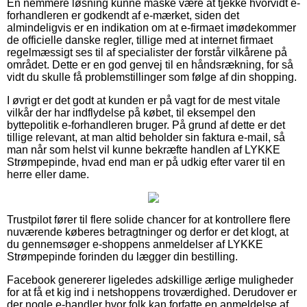
En nemmere løsning kunne måske være at tjekke hvorvidt e-
forhandleren er godkendt af e-mærket, siden det
almindeligvis er en indikation om at e-firmaet imødekommer
de officielle danske regler, tillige med at internet firmaet
regelmæssigt ses til af specialister der forstår vilkårene på
området. Dette er en god genvej til en håndsrækning, for så
vidt du skulle få problemstillinger som følge af din shopping.
I øvrigt er det godt at kunden er på vagt for de mest vitale
vilkår der har indflydelse på købet, til eksempel den
byttepolitik e-forhandleren bruger. På grund af dette er det
tillige relevant, at man altid beholder sin faktura e-mail, så
man når som helst vil kunne bekræfte handlen af LYKKE
Strømpepinde, hvad end man er på udkig efter varer til en
herre eller dame.
Trustpilot fører til flere solide chancer for at kontrollere flere
nuværende køberes betragtninger og derfor er det klogt, at
du gennemsøger e-shoppens anmeldelser af LYKKE
Strømpepinde forinden du lægger din bestilling.
Facebook genererer ligeledes adskillige ærlige muligheder
for at få et kig ind i netshoppens troværdighed. Derudover er
der nogle e-handler hvor folk kan forfatte en anmeldelse af