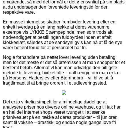
omgående, så med det formål er det øjensynligt på sin plads
at du undersøger den forventede leveringstid for den
respektive vare.
En masse internet selskaber frembyder levering efter en
enkelt hverdag på en lang række af deres varenumre,
eksempelvis LYKKE Strømpepinde, men som trods alt
nødvendiggør at bestillingen fuldbyrdes inden et aftalt
klokkeslæt, således at de sandsynligvis kan nå at få de nye
varer betjent forud for at personalet har fri.
Nogle forhandlere på nettet lover levering uden betaling,
men for det meste er det så præmissen at man shopper for et
bestemt beløb. Alternativt kan man udvælge den billigste
metode til levering, hvilket ofte – uafhængig om man er tæt
på Horsens, Haderslev eller Bjerringbro – vil blive at få
fragtfirmaet til at bringe ordren til et udleveringssted.
Det er jo virkelig simpelt for almindelige dødelige at
analysere priser hos diverse online varehuse, og til tak har
en hel del internet shops været tvunget til at sænke
prisniveauet på en række af deres produkter – til juniorer,
samt til voksne – drastisk, og endda nogle gange love fri
fragt.