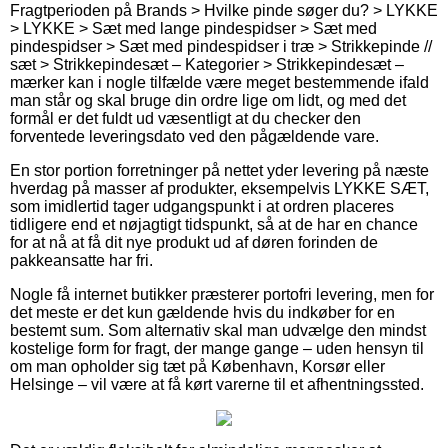
Fragtperioden på Brands > Hvilke pinde søger du? > LYKKE
> LYKKE > Sæt med lange pindespidser > Sæt med
pindespidser > Sæt med pindespidser i træ > Strikkepinde //
sæt > Strikkepindesæt – Kategorier > Strikkepindesæt –
mærker kan i nogle tilfælde være meget bestemmende ifald
man står og skal bruge din ordre lige om lidt, og med det
formål er det fuldt ud væsentligt at du checker den
forventede leveringsdato ved den pågældende vare.
En stor portion forretninger på nettet yder levering på næste
hverdag på masser af produkter, eksempelvis LYKKE SÆT,
som imidlertid tager udgangspunkt i at ordren placeres
tidligere end et nøjagtigt tidspunkt, så at de har en chance
for at nå at få dit nye produkt ud af døren forinden de
pakkeansatte har fri.
Nogle få internet butikker præsterer portofri levering, men for
det meste er det kun gældende hvis du indkøber for en
bestemt sum. Som alternativ skal man udvælge den mindst
kostelige form for fragt, der mange gange – uden hensyn til
om man opholder sig tæt på København, Korsør eller
Helsinge – vil være at få kørt varerne til et afhentningssted.