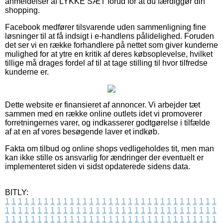
anmeldelser af LYKKE SÆT forud for at du færdiggør din
shopping.
Facebook medfører tilsvarende uden sammenligning fine
løsninger til at få indsigt i e-handlens pålidelighed. Foruden
det ser vi en række forhandlere på nettet som giver kunderne
mulighed for at ytre en kritik af deres købsoplevelse, hvilket
tillige må drages fordel af til at tage stilling til hvor tilfredse
kunderne er.
Dette website er finansieret af annoncer. Vi arbejder tæt
sammen med en række online outlets idet vi promoverer
forretningernes varer, og indkasserer godtgørelse i tilfælde
af at en af vores besøgende laver et indkøb.
Fakta om tilbud og online shops vedligeholdes tit, men man
kan ikke stille os ansvarlig for ændringer der eventuelt er
implementeret siden vi sidst opdaterede sidens data.
BITLY:
1
1
1
1
1
1
1
1
1
1
1
1
1
1
1
1
1
1
1
1
1
1
1
1
1
1
1
1
1
1
1
1
1
1
1
1
1
1
1
1
1
1
1
1
1
1
1
1
1
1
1
1
1
1
1
1
1
1
1
1
1
1
1
1
1
1
1
1
1
1
1
1
1
1
1
1
1
1
1
1
1
1
1
1
1
1
1
1
1
1
1
1
1
1
1
1
1
1
1