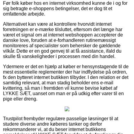
Før folk køber hos en internet virksomhed kunne de i og for
sig betragte e-shoppens betingelser, det er dog tit et
omfattende arbejde.
Alternativet kan være at kontrollere hvorvidt internet
forretningen er e-mærke tilsluttet, eftersom det længe har
været et signal om at internet webshoppen accepterer de
danske love, foruden at e-forhandleren rutinemæssigt
monitoreres af specialister som behersker de gældende
vilkår. Dette er en god genvej til at få assistance, ifald du
skulle få vanskeligheder i processen med din handel.
Ydermere er det en hjælp at køber er hensynstagende til de
mest essentielle reglementer der har indflydelse på ordren,
fx den bytteret internet butikken tilbyder. I den relation er det
samtidig relevant, at man stadig beholder ens e-mail
kvittering, så man i fremtiden vil kunne bevise købet af
LYKKE SÆT, uanset om man er på udkig efter varer til en
pige eller dreng.
Trustpilot frembyder regulære passelige løsninger til at
studere diverse andre køberes tanker og derfor
rekommanderer vi, at du beser internet butikkens