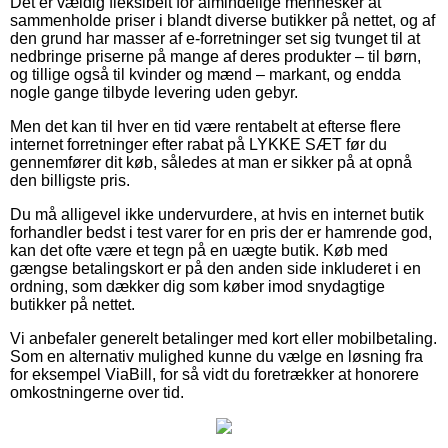
Det er vældig fleksibelt for almindelige mennesker at
sammenholde priser i blandt diverse butikker på nettet, og af
den grund har masser af e-forretninger set sig tvunget til at
nedbringe priserne på mange af deres produkter – til børn,
og tillige også til kvinder og mænd – markant, og endda
nogle gange tilbyde levering uden gebyr.
Men det kan til hver en tid være rentabelt at efterse flere
internet forretninger efter rabat på LYKKE SÆT før du
gennemfører dit køb, således at man er sikker på at opnå
den billigste pris.
Du må alligevel ikke undervurdere, at hvis en internet butik
forhandler bedst i test varer for en pris der er hamrende god,
kan det ofte være et tegn på en uægte butik. Køb med
gængse betalingskort er på den anden side inkluderet i en
ordning, som dækker dig som køber imod snydagtige
butikker på nettet.
Vi anbefaler generelt betalinger med kort eller mobilbetaling.
Som en alternativ mulighed kunne du vælge en løsning fra
for eksempel ViaBill, for så vidt du foretrækker at honorere
omkostningerne over tid.