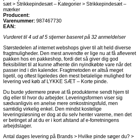
sæt > Strikkepindesæt – Kategorier > Strikkepindesæt –
mærker
Producent:
Varenummer:
987467730
EAN:
Vurderet til
4
ud af 5 stjerner baseret på
32
anmeldelser
Størstedelen af internet webshops giver til alt held diverse
fragtmuligheder. Den mest anvendte er lige nu at få afleveret
pakken hos en pakkeshop, fordi det så giver dig god
fleksibilitet til at kunne afhente din nyindkøbte vare når det
passer ind i din kalender. Fragtmetoden er altså meget
ligetil, og oftest ligeledes den mest betalelige mulighed for
levering ved køb af LYKKE SÆT – Korte pinde.
Du burde ydermere prøve at få produkterne sendt hjem til
dig eller til hvor du arbejder. Leveringsformen viser sig
sædvanligvis en anelse mere omkostningsfuld, men
samtidig virkelig enkel. Den mindst kostelige
leveringsløsning er dog at du selv henter varerne, men det
er betinget af at du er i kort afstand af e-forretningens
arbejdslager.
Antal dages levering på Brands > Hvilke pinde søger du? >