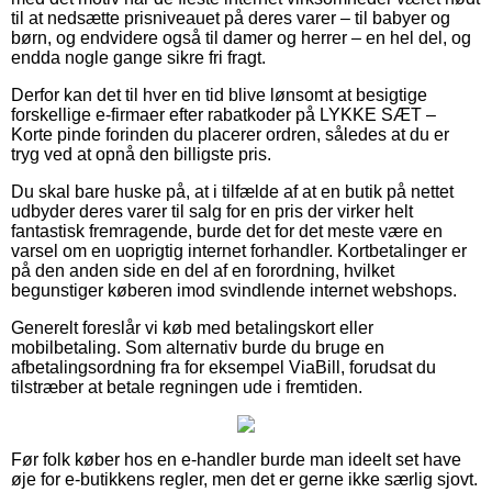
til at nedsætte prisniveauet på deres varer – til babyer og
børn, og endvidere også til damer og herrer – en hel del, og
endda nogle gange sikre fri fragt.
Derfor kan det til hver en tid blive lønsomt at besigtige
forskellige e-firmaer efter rabatkoder på LYKKE SÆT –
Korte pinde forinden du placerer ordren, således at du er
tryg ved at opnå den billigste pris.
Du skal bare huske på, at i tilfælde af at en butik på nettet
udbyder deres varer til salg for en pris der virker helt
fantastisk fremragende, burde det for det meste være en
varsel om en uoprigtig internet forhandler. Kortbetalinger er
på den anden side en del af en forordning, hvilket
begunstiger køberen imod svindlende internet webshops.
Generelt foreslår vi køb med betalingskort eller
mobilbetaling. Som alternativ burde du bruge en
afbetalingsordning fra for eksempel ViaBill, forudsat du
tilstræber at betale regningen ude i fremtiden.
Før folk køber hos en e-handler burde man ideelt set have
øje for e-butikkens regler, men det er gerne ikke særlig sjovt.