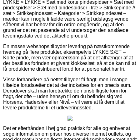
LYKKE > LYKKE > Sæt med korte pindespidser > Sæt med
pindespidser > Sæt med pindespidser i træ > Strikkepinde //
sæt > Strikkepindesæt – Kategorier > Strikkepindesæt –
mærker kan i nogle tilfælde være særligt udslagsgivende
såfremt vi har behov for din ordre omgående, og af den
grund er det ret passende at vi undersøger den anslåede
leveringsdato ved det aktuelle produkt.
En masse webshops tilbyder levering på næstkommende
hverdag på flere produkter, eksempelvis LYKKE SÆT –
Korte pinde, men vær opmærksom på at det afhænger af at
der bestilles forinden et givent klokkeslæt, så at de kan nå at
få produkterne distribueret forud for at personalet har fri.
Visse forhandlere på nettet tilbyder fri fragt, men i mange
tilfælde forudsætter det at der indkøbes for en præcis sum.
Derudover skal man foretrække den prisbilligste form for
fragt, der ofte – uden hensyn til om du befinder sig ved
Horsens, Haderslev eller Nivå – vil være at få dem til at
levere produkterne til et udleveringssted.
Det er efterhånden i høj grad praktisk for alle og enhver at
søge information om priser hos diverse internet outlets, og
med det motiv har de fleste internet virksomheder været nødt