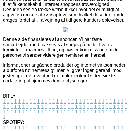
til at få kendskab til internet shoppens troværdighed.
Desuden ses en række webbutikker hvor det er muligt at
afgive en omtale af købsoplevelsen, hvilket desuden burde
drages fordel af til afvejning af tidligere kunders oplevelser.
Denne side finansieres af annoncer. Vi har faste
samarbejder med massevis af shops på nettet hvori vi
formidler firmaernes tilbud, og høster kommission om de
personer vi sender videre gennemfører en handel.
Informationer angående produkter og internet virksomheder
ajourføres rutinemæssigt, men vi giver ingen garanti imod
justeringer der eventuelt er implementeret siden sidste
opdatering af hjemmesidens oplysninger.
BITLY:
1
1
1
1
1
1
1
1
1
1
1
1
1
1
1
1
1
1
1
1
1
1
1
1
1
1
1
1
1
1
1
1
1
1
1
1
1
1
1
1
1
1
1
1
1
1
1
1
1
1
1
1
1
1
1
1
1
1
1
1
1
1
1
1
1
1
1
1
1
1
1
1
1
1
1
1
1
1
1
1
1
1
1
1
1
1
1
1
1
1
1
1
1
1
1
1
1
1
1
1
SPOTIFY:
1
1
1
1
1
1
1
1
1
1
1
1
1
1
1
1
1
1
1
1
1
1
1
1
1
1
1
1
1
1
1
1
1