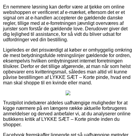
En nemmere løsning kan derfor være at tjekke om online
webshoppen er verificeret af e-mærket, eftersom det er et
signal om at e-handlen accepterer de gældende danske
regler, tillige med at e-forretningen jævnligt overværes af
jurister som forstår de gældende love. Derudover giver det
dig lejlighed til assistance, for så vidt du bliver udsat for
udfordringer ved din bestilling.
Ligeledes er det prisværdigt at køber er omhyggelig omkring
de mest betydningsfulde retningslinjer gældende for ordren,
eksempelvis hvilken ombytningsret internet forretningen
tilsikrer. Derfor er det tillige afgørende, at man når som helst
opbevarer ens kvitteringsmail, således man altid vil kunne
påvise bestillingen af LYKKE SÆT – Korte pinde, hvad end
man skal shoppe til en kvinde eller mand.
Trustpilot indebærer aldeles uafhængige muligheder for at
kigge nærmere på en længere række aktuelle forbrugeres
anmeldelser og derved anbefaler vi, at du analyserer online
butikkens kritik af LYKKE SÆT – Korte pinde inden du
shopper.
Facebook fremskaffer lignende ret så uafhængige metoder