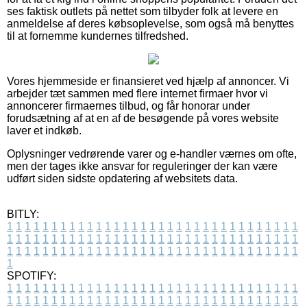
ses faktisk outlets på nettet som tilbyder folk at levere en
anmeldelse af deres købsoplevelse, som også må benyttes
til at fornemme kundernes tilfredshed.
Vores hjemmeside er finansieret ved hjælp af annoncer. Vi
arbejder tæt sammen med flere internet firmaer hvor vi
annoncerer firmaernes tilbud, og får honorar under
forudsætning af at en af de besøgende på vores website
laver et indkøb.
Oplysninger vedrørende varer og e-handler værnes om ofte,
men der tages ikke ansvar for reguleringer der kan være
udført siden sidste opdatering af websitets data.
BITLY:
1
1
1
1
1
1
1
1
1
1
1
1
1
1
1
1
1
1
1
1
1
1
1
1
1
1
1
1
1
1
1
1
1
1
1
1
1
1
1
1
1
1
1
1
1
1
1
1
1
1
1
1
1
1
1
1
1
1
1
1
1
1
1
1
1
1
1
1
1
1
1
1
1
1
1
1
1
1
1
1
1
1
1
1
1
1
1
1
1
1
1
1
1
1
1
1
1
1
1
1
SPOTIFY:
1
1
1
1
1
1
1
1
1
1
1
1
1
1
1
1
1
1
1
1
1
1
1
1
1
1
1
1
1
1
1
1
1
1
1
1
1
1
1
1
1
1
1
1
1
1
1
1
1
1
1
1
1
1
1
1
1
1
1
1
1
1
1
1
1
1