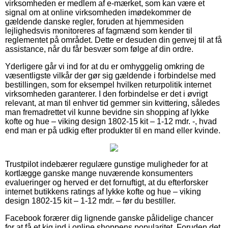
virksomheden er medlem af e-mærket, som kan være et
signal om at online virksomheden imødekommer de
gældende danske regler, foruden at hjemmesiden
lejlighedsvis monitoreres af fagmænd som kender til
reglementet på området. Dette er desuden din genvej til at få
assistance, når du får besvær som følge af din ordre.
Yderligere går vi ind for at du er omhyggelig omkring de
væsentligste vilkår der gør sig gældende i forbindelse med
bestillingen, som for eksempel hvilken returpolitik internet
virksomheden garanterer. I den forbindelse er det i øvrigt
relevant, at man til enhver tid gemmer sin kvittering, således
man fremadrettet vil kunne bevidne sin shopping af lykke
kofte og hue – viking design 1802-15 kit – 1-12 mdr. -, hvad
end man er på udkig efter produkter til en mand eller kvinde.
Trustpilot indebærer regulære gunstige muligheder for at
kortlægge ganske mange nuværende konsumenters
evalueringer og herved er det fornuftigt, at du efterforsker
internet butikkens ratings af lykke kofte og hue – viking
design 1802-15 kit – 1-12 mdr. – før du bestiller.
Facebook forærer dig lignende ganske pålidelige chancer
for at få et kig ind i online shoppens popularitet. Foruden det