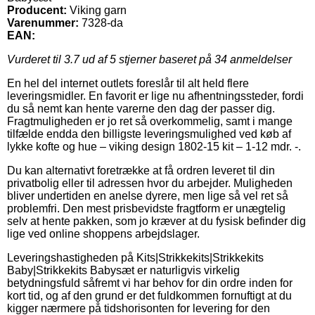
Producent:
Viking garn
Varenummer:
7328-da
EAN:
Vurderet til
3.7
ud af 5 stjerner baseret på
34
anmeldelser
En hel del internet outlets foreslår til alt held flere
leveringsmidler. En favorit er lige nu afhentningssteder, fordi
du så nemt kan hente varerne den dag der passer dig.
Fragtmuligheden er jo ret så overkommelig, samt i mange
tilfælde endda den billigste leveringsmulighed ved køb af
lykke kofte og hue – viking design 1802-15 kit – 1-12 mdr. -.
Du kan alternativt foretrække at få ordren leveret til din
privatbolig eller til adressen hvor du arbejder. Muligheden
bliver undertiden en anelse dyrere, men lige så vel ret så
problemfri. Den mest prisbevidste fragtform er unægtelig
selv at hente pakken, som jo kræver at du fysisk befinder dig
lige ved online shoppens arbejdslager.
Leveringshastigheden på Kits|Strikkekits|Strikkekits
Baby|Strikkekits Babysæt er naturligvis virkelig
betydningsfuld såfremt vi har behov for din ordre inden for
kort tid, og af den grund er det fuldkommen fornuftigt at du
kigger nærmere på tidshorisonten for levering for den