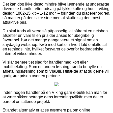
Det kan dog ikke desto mindre blive lønnende at undersøge
diverse e-handler efter udsalg på lykke kofte og hue – viking
design 1802-15 kit – 1-12 mdr. – forinden du placerer ordren,
så man er på den sikre side med at skaffe sig den mest
attraktive pris.
Du skal trods alt være så påpasselig, at såfremt en netshop
afsætter en vare til en pris der anses for ubegribelig
favorabel, bør det mange gange være et signal om en
snydagtig webshop. Køb med kort er i hvert fald omfattet af
en retningslinje, hvilket forsvarer os overfor bedrageriske
internet virksomheder.
Vi slår generelt et slag for handler med kort eller
mobilbetaling. Som en anden løsning bør du benytte en
afbetalingsløsning som fx ViaBill, i tilfælde af at du gerne vil
godtgøre prisen over en periode.
Inden nogen handler på en Viking garn e-butik kan man for
at være sikker betragte dens forretningsvilkår, men det er
bare et omfattende projekt.
Et andet alternativ er at se nærmere på om online