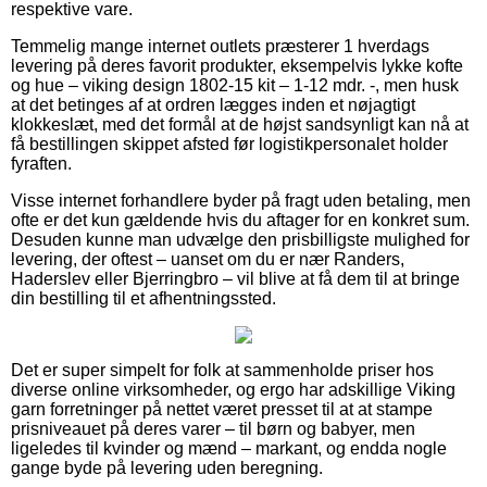
respektive vare.
Temmelig mange internet outlets præsterer 1 hverdags
levering på deres favorit produkter, eksempelvis lykke kofte
og hue – viking design 1802-15 kit – 1-12 mdr. -, men husk
at det betinges af at ordren lægges inden et nøjagtigt
klokkeslæt, med det formål at de højst sandsynligt kan nå at
få bestillingen skippet afsted før logistikpersonalet holder
fyraften.
Visse internet forhandlere byder på fragt uden betaling, men
ofte er det kun gældende hvis du aftager for en konkret sum.
Desuden kunne man udvælge den prisbilligste mulighed for
levering, der oftest – uanset om du er nær Randers,
Haderslev eller Bjerringbro – vil blive at få dem til at bringe
din bestilling til et afhentningssted.
Det er super simpelt for folk at sammenholde priser hos
diverse online virksomheder, og ergo har adskillige Viking
garn forretninger på nettet været presset til at at stampe
prisniveauet på deres varer – til børn og babyer, men
ligeledes til kvinder og mænd – markant, og endda nogle
gange byde på levering uden beregning.